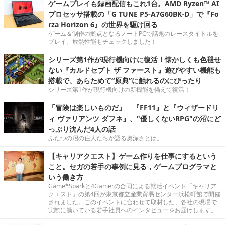
ゲームプレイも録画配信もこれ1台。AMD Ryzen™ AI
プロセッサ搭載の「G TUNE P5-A7G60BK-D」で『Fo
rza Horizon 6』の世界を駆け回る
ゲーム＆制作の拠点となるノートPCで話題のレースタイトルを
プレイ。放熱性能もチェックしました！
シリーズ第1作が現行機向けに復活！懐かしくも色褪せ
ない『カルドセプト ザ ファースト』遊びやすい機能も
搭載で、あらためて“原典”に触れるのにぴったり
シリーズ第1作が現行機向けの新機能を備えて復活！
「冒険は楽しいものだ」 ─『FF11』と『ウィザードリ
ィ ヴァリアンツ ダフネ』、"優しくないRPG"の沼にど
っぷり沈んだ4人の話
ふたつの沼の住人たちが語る奥深さとは。
【キャリアクエスト】ゲーム作りを仕事にするという
こと。セガの若手の事例に見る，ゲームプログラマと
いう働き方
Game*Sparkと4Gamerの合同による就活イベント「キャリア
クエスト」の第4回が東京都立産業貿易センター浜松町館で開催
されました。このイベントに合わせて取材した、各社の現場で
実際に働いている若手社員へのインタビューをお届けします。