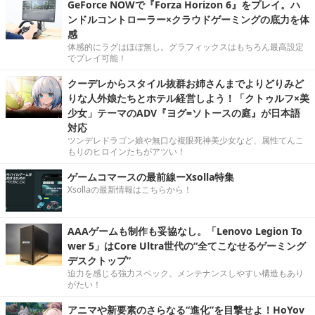
GeForce NOWで『Forza Horizon 6』をプレイ。ハ
ンドルコントローラー×クラウドゲーミングの底力を体
感
体感的にラグはほぼ無し。グラフィックスはもちろん最高設定
でプレイ可能！
クーデレからスタイル抜群お姉さんまでよりどりみど
りな人外娘たちとホテル経営しよう！「クトゥルフ×美
少女」テーマのADV『ヨグ=ソトースの庭』が日本語
対応
ツンデレドラゴン娘や無口な複眼死神美少女など、属性てんこ
もりのヒロインたちがアツい！
ゲームコマースの最前線ーXsolla特集
Xsollaの最新情報はこちらから！
AAAゲームも制作も妥協なし。「Lenovo Legion To
wer 5」はCore Ultra世代の“全てこなせるゲーミング
デスクトップ”
迫力を感じる強力スペック。メンテナンスしやすい構造もあり
がたい！
アニマや新要素のさらなる“進化”を目撃せよ！HoYov