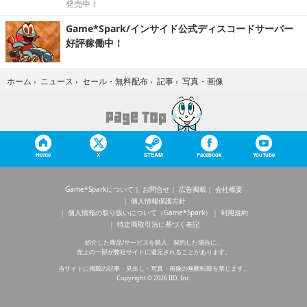
発売中！
Game*Spark/インサイド公式ディスコードサーバー
好評稼働中！
写真・画像
ホーム
›
ニュース
›
セール・無料配布
›
記事
›
Home
X
STEAM
Facebook
YouTube
Game*Sparkについて
お問合せ
広告掲載
会社概要
個人情報保護方針
個人情報の取り扱いについて（Game*Spark）
利用規約
特定商取引法に基づく表記
紹介した商品/サービスを購入、契約した場合に、
売上の一部が弊社サイトに還元されることがあります。
当サイトに掲載の記事・見出し・写真・画像の無断転載を禁じます。
Copyright © 2026 IID, Inc.