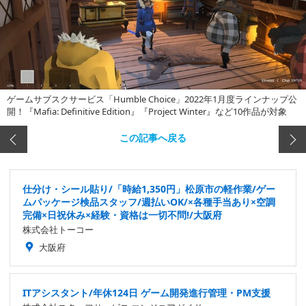
ゲームサブスクサービス「Humble Choice」2022年1月度ラインナップ公
開！『Mafia: Definitive Edition』『Project Winter』など10作品が対象
この記事へ戻る
仕分け・シール貼り/「時給1,350円」松原市の軽作業/ゲー
ムパッケージ検品スタッフ/週払いOK/×各種手当あり×空調
完備×日祝休み×経験・資格は一切不問!/大阪府
株式会社トーコー
大阪府
ITアシスタント/年休124日 ゲーム開発進行管理・PM支援