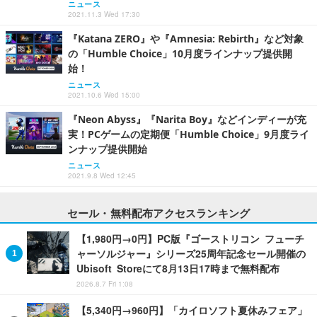
ニュース
2021.11.3 Wed 17:30
『Katana ZERO』や『Amnesia: Rebirth』など対象
の「Humble Choice」10月度ラインナップ提供開
始！
ニュース
2021.10.6 Wed 15:00
『Neon Abyss』『Narita Boy』などインディーが充
実！PCゲームの定期便「Humble Choice」9月度ライ
ンナップ提供開始
ニュース
2021.9.8 Wed 12:45
セール・無料配布アクセスランキング
【1,980円→0円】PC版『ゴーストリコン フューチ
ャーソルジャー』シリーズ25周年記念セール開催の
Ubisoft Storeにて8月13日17時まで無料配布
2026.8.7 Fri 1:08
【5,340円→960円】「カイロソフト夏休みフェア」