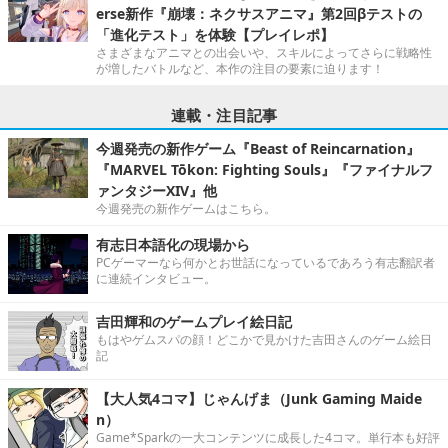
erse新作『崩壊：ネクサスアニマ』第2回βテストの
「進化テスト」を体験【プレイレポ】
さまざまなアニマとの出会いや、スキルによってさらに戦略性
が増したバトルなど、本作の注目の要素に迫ります！
連載・注目記事
今週発売の新作ゲーム『Beast of Reincarnation』
『MARVEL Tōkon: Fighting Souls』『ファイナルフ
ァンタジーXIV』他
今週発売の新作ゲームはこちら。
有志日本語化の現場から
PCゲーマーなら何かとお世話になっているであろう有志翻訳者
に連続インタビュー。
吉田輝和のゲームプレイ絵日記
もはやゲムスパの顔！どこかで見かけた吉田さんのゲーム絵日
記
【大人気4コマ】じゃんげま（Junk Gaming Maide
n）
Game*Sparkの一大コンテンツに成長した4コマ。単行本も好評