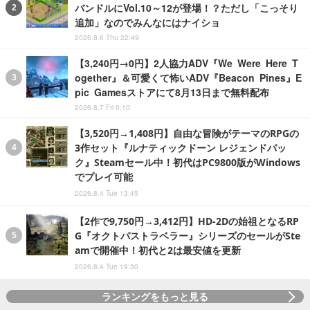
バンドルにVol.10～12が登場！？ただし「こっそり
追加」なのでみんなにはナイショ
2026.8.6 Thu 22:49
【3,240円→0円】2人協力ADV『We Were Here T
ogether』＆可愛くて怖いADV『Beacon Pines』E
pic Gamesストアにて8月13日まで無料配布
2026.8.7 Fri 0:10
【3,520円→1,408円】自由な冒険がテーマのRPGの
3作セット『ルナティックドーン レジェンドパッ
ク』Steamセール中！初代はPC9800版がWindows
でプレイ可能
2026.8.4 Tue 13:45
【2作で9,750円→3,412円】HD-2Dの始祖となるRP
G『オクトパストラベラー』シリーズのセールがSte
amで開催中！初代と2は最安値を更新
2026.8.4 Tue 19:30
ランキングをもっと見る