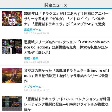
関連ニュース
35周年は『ドラクエ』だけにあらず！同様にアニバー
サリーを迎える『ゼルダ』『メトロイド』『パルテ
ナ』『悪魔城ドラキュラ』が『スマブラSP』で激突
家庭用ゲーム
2021.5.26 Wed 20:39
悪魔城シリーズ名作コレクション『Castlevania Adva
nce Collection』は新機能も充実！探索も収集がはか
どるぞ【爆レポ】
連載・特集
2021.9.29 Wed 23:35
音沙汰の無かった『悪魔城ドラキュラ - Grimoire of S
ouls』近日配信決定！歴代キャラ集結のシリーズ最新
作
アプリゲーム
2021.8.16 Mon 19:30
『悪魔城ドラキュラ アドバンス コレクション』が韓国
レーティング機関に登録―GBA向けタイトルが複数収
録か