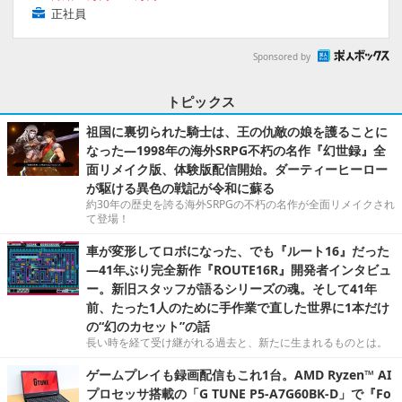
正社員
Sponsored by
トピックス
祖国に裏切られた騎士は、王の仇敵の娘を護ることに
なった―1998年の海外SRPG不朽の名作『幻世録』全
面リメイク版、体験版配信開始。ダーティーヒーロー
が駆ける異色の戦記が令和に蘇る
約30年の歴史を誇る海外SRPGの不朽の名作が全面リメイクされ
て登場！
車が変形してロボになった、でも『ルート16』だった
―41年ぶり完全新作『ROUTE16R』開発者インタビュ
ー。新旧スタッフが語るシリーズの魂。そして41年
前、たった1人のために手作業で直した世界に1本だけ
の“幻のカセット”の話
長い時を経て受け継がれる過去と、新たに生まれるものとは。
ゲームプレイも録画配信もこれ1台。AMD Ryzen™ AI
プロセッサ搭載の「G TUNE P5-A7G60BK-D」で『Fo