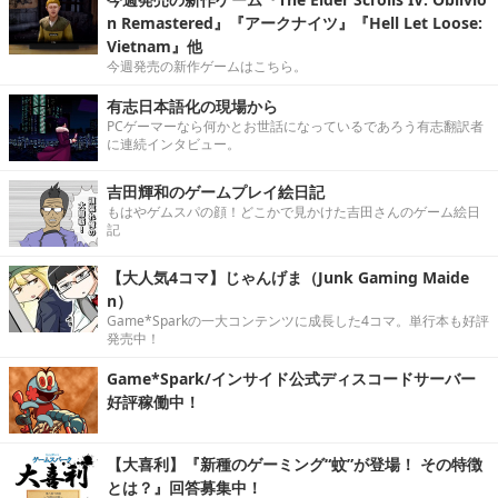
n Remastered』『アークナイツ』『Hell Let Loose:
Vietnam』他
今週発売の新作ゲームはこちら。
有志日本語化の現場から
PCゲーマーなら何かとお世話になっているであろう有志翻訳者
に連続インタビュー。
吉田輝和のゲームプレイ絵日記
もはやゲムスパの顔！どこかで見かけた吉田さんのゲーム絵日
記
【大人気4コマ】じゃんげま（Junk Gaming Maide
n）
Game*Sparkの一大コンテンツに成長した4コマ。単行本も好評
発売中！
Game*Spark/インサイド公式ディスコードサーバー
好評稼働中！
【大喜利】『新種のゲーミング“蚊”が登場！ その特徴
とは？』回答募集中！