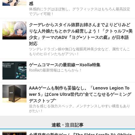
感
体感的にラグはほぼ無し。グラフィックスはもちろん最高設定
でプレイ可能！
クーデレからスタイル抜群お姉さんまでよりどりみど
りな人外娘たちとホテル経営しよう！「クトゥルフ×美
少女」テーマのADV『ヨグ=ソトースの庭』が日本語
対応
ツンデレドラゴン娘や無口な複眼死神美少女など、属性てんこ
もりのヒロインたちがアツい！
ゲームコマースの最前線ーXsolla特集
Xsollaの最新情報はこちらから！
AAAゲームも制作も妥協なし。「Lenovo Legion To
wer 5」はCore Ultra世代の“全てこなせるゲーミング
デスクトップ”
迫力を感じる強力スペック。メンテナンスしやすい構造もあり
がたい！
連載・注目記事
今週発売の新作ゲーム『The Elder Scrolls IV: Oblivio