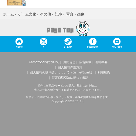
写真・画像
ホーム
›
ゲーム文化
›
その他
›
記事
›
Home
X
STEAM
Facebook
YouTube
Game*Sparkについて
お問合せ
広告掲載
会社概要
個人情報保護方針
個人情報の取り扱いについて（Game*Spark）
利用規約
特定商取引法に基づく表記
紹介した商品/サービスを購入、契約した場合に、
売上の一部が弊社サイトに還元されることがあります。
当サイトに掲載の記事・見出し・写真・画像の無断転載を禁じます。
Copyright © 2026 IID, Inc.