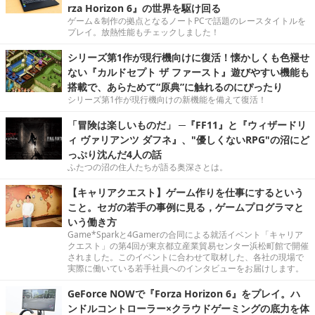
rza Horizon 6』の世界を駆け回る
ゲーム＆制作の拠点となるノートPCで話題のレースタイトルを
プレイ。放熱性能もチェックしました！
シリーズ第1作が現行機向けに復活！懐かしくも色褪せ
ない『カルドセプト ザ ファースト』遊びやすい機能も
搭載で、あらためて“原典”に触れるのにぴったり
シリーズ第1作が現行機向けの新機能を備えて復活！
「冒険は楽しいものだ」 ─『FF11』と『ウィザードリ
ィ ヴァリアンツ ダフネ』、"優しくないRPG"の沼にど
っぷり沈んだ4人の話
ふたつの沼の住人たちが語る奥深さとは。
【キャリアクエスト】ゲーム作りを仕事にするという
こと。セガの若手の事例に見る，ゲームプログラマと
いう働き方
Game*Sparkと4Gamerの合同による就活イベント「キャリア
クエスト」の第4回が東京都立産業貿易センター浜松町館で開催
されました。このイベントに合わせて取材した、各社の現場で
実際に働いている若手社員へのインタビューをお届けします。
GeForce NOWで『Forza Horizon 6』をプレイ。ハ
ンドルコントローラー×クラウドゲーミングの底力を体