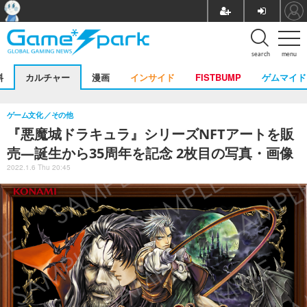
search
menu
料
カルチャー
漫画
インサイド
FISTBUMP
ゲムマイド
ゲーム文化
その他
『悪魔城ドラキュラ』シリーズNFTアートを販
売―誕生から35周年を記念 2枚目の写真・画像
2022.1.6 Thu 20:45