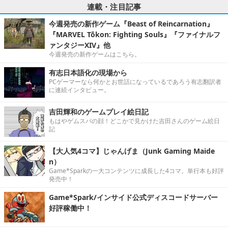
連載・注目記事
今週発売の新作ゲーム『Beast of Reincarnation』
『MARVEL Tōkon: Fighting Souls』『ファイナルフ
ァンタジーXIV』他
今週発売の新作ゲームはこちら。
有志日本語化の現場から
PCゲーマーなら何かとお世話になっているであろう有志翻訳者
に連続インタビュー。
吉田輝和のゲームプレイ絵日記
もはやゲムスパの顔！どこかで見かけた吉田さんのゲーム絵日
記
【大人気4コマ】じゃんげま（Junk Gaming Maide
n）
Game*Sparkの一大コンテンツに成長した4コマ。単行本も好評
発売中！
Game*Spark/インサイド公式ディスコードサーバー
好評稼働中！