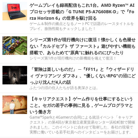
ゲームプレイも録画配信もこれ1台。AMD Ryzen™ AI
プロセッサ搭載の「G TUNE P5-A7G60BK-D」で『Fo
rza Horizon 6』の世界を駆け回る
ゲーム＆制作の拠点となるノートPCで話題のレースタイトルを
プレイ。放熱性能もチェックしました！
シリーズ第1作が現行機向けに復活！懐かしくも色褪せ
ない『カルドセプト ザ ファースト』遊びやすい機能も
搭載で、あらためて“原典”に触れるのにぴったり
シリーズ第1作が現行機向けの新機能を備えて復活！
「冒険は楽しいものだ」 ─『FF11』と『ウィザードリ
ィ ヴァリアンツ ダフネ』、"優しくないRPG"の沼にど
っぷり沈んだ4人の話
ふたつの沼の住人たちが語る奥深さとは。
【キャリアクエスト】ゲーム作りを仕事にするという
こと。セガの若手の事例に見る，ゲームプログラマと
いう働き方
Game*Sparkと4Gamerの合同による就活イベント「キャリア
クエスト」の第4回が東京都立産業貿易センター浜松町館で開催
されました。このイベントに合わせて取材した、各社の現場で
実際に働いている若手社員へのインタビューをお届けします。