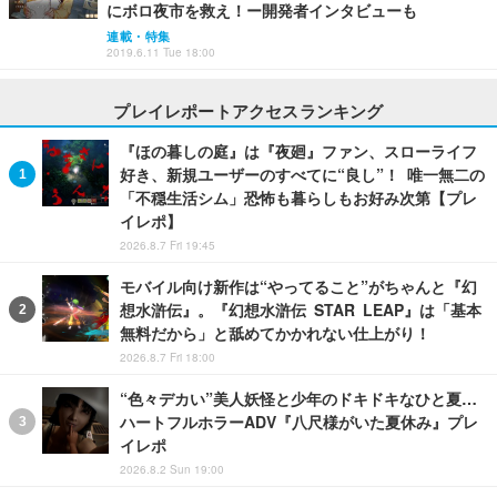
にボロ夜市を救え！ー開発者インタビューも
連載・特集
2019.6.11 Tue 18:00
プレイレポートアクセスランキング
『ほの暮しの庭』は『夜廻』ファン、スローライフ
好き、新規ユーザーのすべてに“良し”！ 唯一無二の
「不穏生活シム」恐怖も暮らしもお好み次第【プレ
イレポ】
2026.8.7 Fri 19:45
モバイル向け新作は“やってること”がちゃんと『幻
想水滸伝』。『幻想水滸伝 STAR LEAP』は「基本
無料だから」と舐めてかかれない仕上がり！
2026.8.7 Fri 18:00
“色々デカい”美人妖怪と少年のドキドキなひと夏…
ハートフルホラーADV『八尺様がいた夏休み』プレ
イレポ
2026.8.2 Sun 19:00