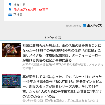
神奈川県
月給26万5,500円～55万円
正社員
Sponsored by
トピックス
祖国に裏切られた騎士は、王の仇敵の娘を護ることに
なった―1998年の海外SRPG不朽の名作『幻世録』全
面リメイク版、体験版配信開始。ダーティーヒーロー
が駆ける異色の戦記が令和に蘇る
約30年の歴史を誇る海外SRPGの不朽の名作が全面リメイクされ
て登場！
車が変形してロボになった、でも『ルート16』だった
―41年ぶり完全新作『ROUTE16R』開発者インタビュ
ー。新旧スタッフが語るシリーズの魂。そして41年
前、たった1人のために手作業で直した世界に1本だけ
の“幻のカセット”の話
長い時を経て受け継がれる過去と、新たに生まれるものとは。