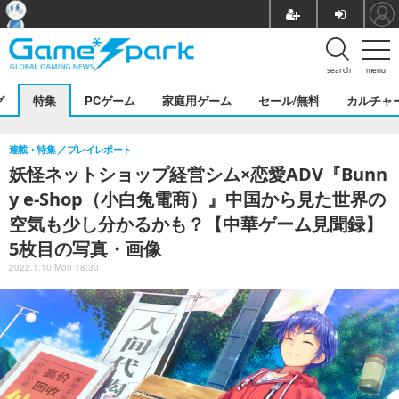
search
menu
グ
特集
PCゲーム
家庭用ゲーム
セール/無料
カルチャ
連載・特集
プレイレポート
妖怪ネットショップ経営シム×恋愛ADV『Bunn
y e-Shop（小白兔電商）』中国から見た世界の
空気も少し分かるかも？【中華ゲーム見聞録】
5枚目の写真・画像
2022.1.10 Mon 18:30