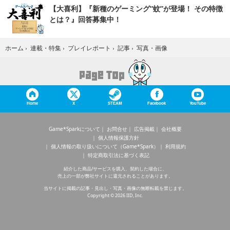
【大喜利】『新種のゲーミング“蚊”が登場！ その特徴
とは？』回答募集中！
写真・画像
ホーム
›
連載・特集
›
プレイレポート
›
記事
›
Home
X
STEAM
Facebook
YouTube
Game*Sparkについて
お問合せ
広告掲載
会社概要
個人情報保護方針
個人情報の取り扱いについて（Game*Spark）
利用規約
特定商取引法に基づく表記
紹介した商品/サービスを購入、契約した場合に、
売上の一部が弊社サイトに還元されることがあります。
当サイトに掲載の記事・見出し・写真・画像の無断転載を禁じます。
Copyright © 2026 IID, Inc.