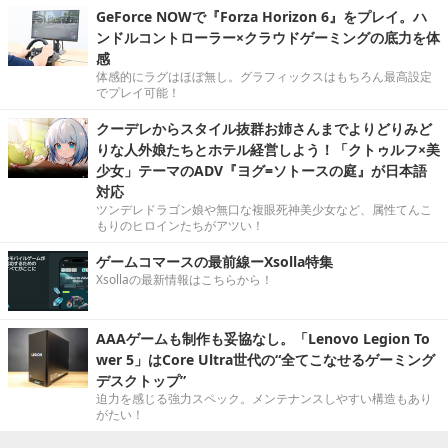
GeForce NOWで『Forza Horizon 6』をプレイ。ハ
ンドルコントローラー×クラウドゲーミングの底力を体
感
体感的にラグはほぼ無し。グラフィックスはもちろん最高設定
でプレイ可能！
クーデレからスタイル抜群お姉さんまでよりどりみど
りな人外娘たちとホテル経営しよう！「クトゥルフ×美
少女」テーマのADV『ヨグ=ソトースの庭』が日本語
対応
ツンデレドラゴン娘や無口な複眼死神美少女など、属性てんこ
もりのヒロインたちがアツい！
ゲームコマースの最前線ーXsolla特集
Xsollaの最新情報はこちらから！
AAAゲームも制作も妥協なし。「Lenovo Legion To
wer 5」はCore Ultra世代の“全てこなせるゲーミング
デスクトップ”
迫力を感じる強力スペック。メンテナンスしやすい構造もあり
がたい！