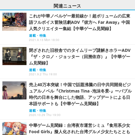
関連ニュース
これが中華ノベルゲー最前線か！超ボリュームの広東
語フルボイス冒険活劇ADV『彼方へ Far Away』中国
人気クリエイター集結【中華ゲーム見聞録】
連載・特集
2021.9.13 Mon 18:00
閉ざされた旧校舎でのタイムリープ謎解きホラーADV
『ザ・クロノ・ジョッター（回溯依存）』【中華ゲー
ム見聞録】
連載・特集
2021.9.2 Thu 19:00
売上40万本突破！中国で話題沸騰の日中共同開発ビジ
ュアルノベル『Christmas Tina ‐泡沫冬景‐』ーバブル
時代の日本を舞台にした物語、アップデートによる日
本語サポートも【中華ゲーム見聞録】
連載・特集
2020.10.29 Thu 19:00
中華ゲーム見聞録：台湾夜市運営シミュ『食用系少女
Food Girls』擬人化された台湾グルメ少女たちととも