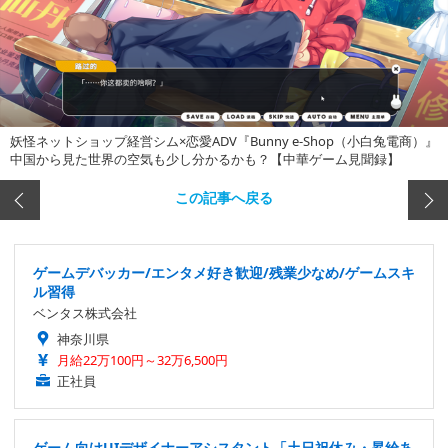
妖怪ネットショップ経営シム×恋愛ADV『Bunny e-Shop（小白兔電商）』
中国から見た世界の空気も少し分かるかも？【中華ゲーム見聞録】
この記事へ戻る
ゲームデバッカー/エンタメ好き歓迎/残業少なめ/ゲームスキ
ル習得
ベンタス株式会社
神奈川県
月給22万100円～32万6,500円
正社員
ゲーム向けUIデザイナーアシスタント「土日祝休み・昇給あ