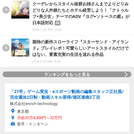
クーデレからスタイル抜群お姉さんまでよりどりみ
どりな人外娘たちとホテル経営しよう！「クトゥル
フ×美少女」テーマのADV『ヨグ=ソトースの庭』が
日本語対応
PR
2026.7.23 Thu 12:05
期待の新作スローライフ『スターサンド・アイラン
ド』プレイレポ！可愛らしいアートスタイルだけで
はない、要素充実の生活を送れる作品
2026.2.23 Mon 8:00
ランキングをもっと見る
「27卒」ゲーム実況・eスポーツ動画の編集スタッフ正社員/
完全週休2日制・動画スキル習得/港区港南2丁目
株式会社enrich technology
東京都
月給25万4,300円～32万円
新卒・インターン