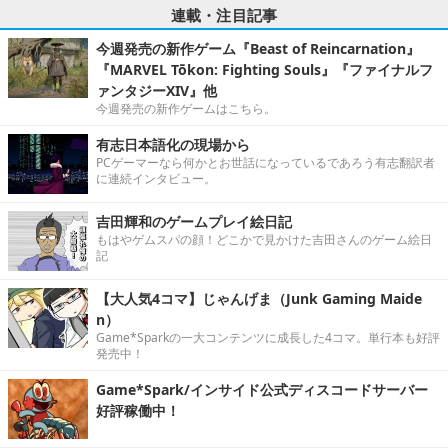
連載・注目記事
今週発売の新作ゲーム『Beast of Reincarnation』
『MARVEL Tōkon: Fighting Souls』『ファイナルフ
ァンタジーXIV』他
今週発売の新作ゲームはこちら。
有志日本語化の現場から
PCゲーマーなら何かとお世話になっているであろう有志翻訳者
に連続インタビュー。
吉田輝和のゲームプレイ絵日記
もはやゲムスパの顔！どこかで見かけた吉田さんのゲーム絵日
記
【大人気4コマ】じゃんげま（Junk Gaming Maide
n）
Game*Sparkの一大コンテンツに成長した4コマ。単行本も好評
発売中！
Game*Spark/インサイド公式ディスコードサーバー
好評稼働中！