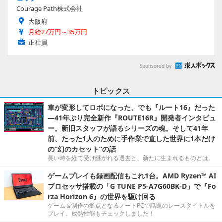
Courage Path株式会社
大阪府
月給27万円～35万円
正社員
Sponsored by
トピックス
車が変形してロボになった、でも『ルート16』だった
―41年ぶり完全新作『ROUTE16R』開発者インタビュ
ー。新旧スタッフが語るシリーズの魂。そして41年
前、たった1人のために手作業で直した世界に1本だけ
の“幻のカセット”の話
長い時を経て受け継がれる過去と、新たに生まれるものとは。
ゲームプレイも録画配信もこれ1台。AMD Ryzen™ AI
プロセッサ搭載の「G TUNE P5-A7G60BK-D」で『Fo
rza Horizon 6』の世界を駆け回る
ゲーム＆制作の拠点となるノートPCで話題のレースタイトルを
プレイ。放熱性能もチェックしました！