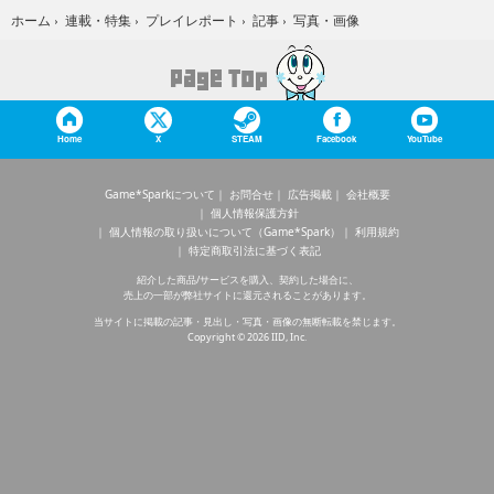
写真・画像
ホーム
›
連載・特集
›
プレイレポート
›
記事
›
Home
X
STEAM
Facebook
YouTube
Game*Sparkについて
お問合せ
広告掲載
会社概要
個人情報保護方針
個人情報の取り扱いについて（Game*Spark）
利用規約
特定商取引法に基づく表記
紹介した商品/サービスを購入、契約した場合に、
売上の一部が弊社サイトに還元されることがあります。
当サイトに掲載の記事・見出し・写真・画像の無断転載を禁じます。
Copyright © 2026 IID, Inc.