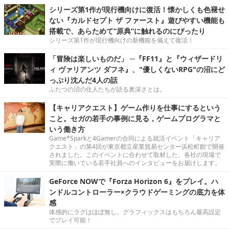
シリーズ第1作が現行機向けに復活！懐かしくも色褪せ
ない『カルドセプト ザ ファースト』遊びやすい機能も
搭載で、あらためて“原典”に触れるのにぴったり
シリーズ第1作が現行機向けの新機能を備えて復活！
「冒険は楽しいものだ」 ─『FF11』と『ウィザードリ
ィ ヴァリアンツ ダフネ』、"優しくないRPG"の沼にど
っぷり沈んだ4人の話
ふたつの沼の住人たちが語る奥深さとは。
【キャリアクエスト】ゲーム作りを仕事にするという
こと。セガの若手の事例に見る，ゲームプログラマと
いう働き方
Game*Sparkと4Gamerの合同による就活イベント「キャリア
クエスト」の第4回が東京都立産業貿易センター浜松町館で開催
されました。このイベントに合わせて取材した、各社の現場で
実際に働いている若手社員へのインタビューをお届けします。
GeForce NOWで『Forza Horizon 6』をプレイ。ハ
ンドルコントローラー×クラウドゲーミングの底力を体
感
体感的にラグはほぼ無し。グラフィックスはもちろん最高設定
でプレイ可能！