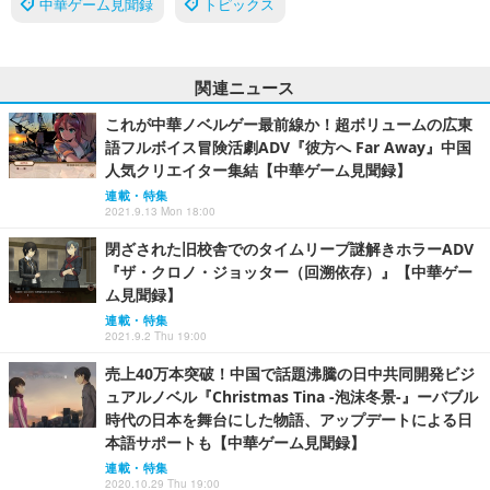
中華ゲーム見聞録
トピックス
関連ニュース
これが中華ノベルゲー最前線か！超ボリュームの広東
語フルボイス冒険活劇ADV『彼方へ Far Away』中国
人気クリエイター集結【中華ゲーム見聞録】
連載・特集
2021.9.13 Mon 18:00
閉ざされた旧校舎でのタイムリープ謎解きホラーADV
『ザ・クロノ・ジョッター（回溯依存）』【中華ゲー
ム見聞録】
連載・特集
2021.9.2 Thu 19:00
売上40万本突破！中国で話題沸騰の日中共同開発ビジ
ュアルノベル『Christmas Tina ‐泡沫冬景‐』ーバブル
時代の日本を舞台にした物語、アップデートによる日
本語サポートも【中華ゲーム見聞録】
連載・特集
2020.10.29 Thu 19:00