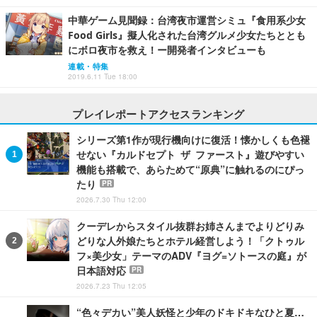
中華ゲーム見聞録：台湾夜市運営シミュ『食用系少女
Food Girls』擬人化された台湾グルメ少女たちととも
にボロ夜市を救え！ー開発者インタビューも
連載・特集
2019.6.11 Tue 18:00
プレイレポートアクセスランキング
シリーズ第1作が現行機向けに復活！懐かしくも色褪
せない『カルドセプト ザ ファースト』遊びやすい
機能も搭載で、あらためて“原典”に触れるのにぴっ
たり
PR
2026.7.30 Thu 12:00
クーデレからスタイル抜群お姉さんまでよりどりみ
どりな人外娘たちとホテル経営しよう！「クトゥル
フ×美少女」テーマのADV『ヨグ=ソトースの庭』が
日本語対応
PR
2026.7.23 Thu 12:05
“色々デカい”美人妖怪と少年のドキドキなひと夏…