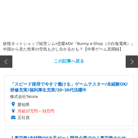
妖怪ネットショップ経営シム×恋愛ADV『Bunny e-Shop（小白兔電商）』
中国から見た世界の空気も少し分かるかも？【中華ゲーム見聞録】
この記事へ戻る
「スピード採用で今すぐ働ける」ゲームテスター/未経験OK/
研修充実/福利厚生充実/20~30代活躍中
株式会社Tetote
愛知県
月給27万円～33万円
正社員
人事労務/未経験OK大手ゲーム開発企業での人事労務のお仕