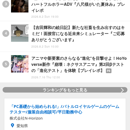
ハートフルホラーADV『八尺様がいた夏休み』プレ
イレポ
2026.8.2 Sun 19:00
【吉田輝和の絵日記】新たな社畜を生み出すのはキ
ミだ！面接官になる近未来シミュレーター『ご応募
ありがとうございます』
2026.8.2 Sun 10:00
アニマや新要素のさらなる“進化”を目撃せよ！HoYo
verse新作『崩壊：ネクサスアニマ』第2回βテスト
の「進化テスト」を体験【プレイレポ】
PR
2026.7.16 Thu 12:00
ランキングをもっと見る
「PC基礎から始められる!」/バトルロイヤルゲームのゲーム
テスター/服装自由相談可/平日勤務中心
株式会社N-Horizon
愛知県