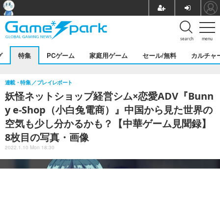
search
menu
グ
特集
PCゲーム
家庭用ゲーム
セール/無料
カルチャ
連載・特集
プレイレポート
妖怪ネットショップ経営シム×恋愛ADV『Bunn
y e-Shop（小白兔電商）』中国から見た世界の
空気も少し分かるかも？【中華ゲーム見聞録】
8枚目の写真・画像
2022.1.10 Mon 18:30