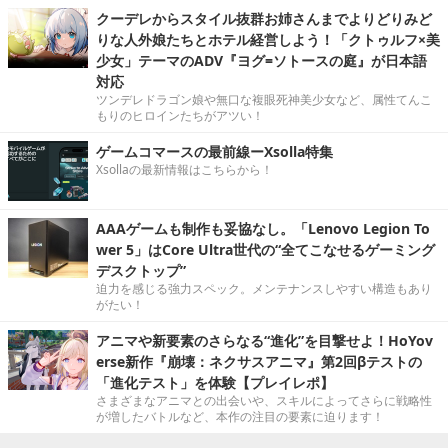
クーデレからスタイル抜群お姉さんまでよりどりみど
りな人外娘たちとホテル経営しよう！「クトゥルフ×美
少女」テーマのADV『ヨグ=ソトースの庭』が日本語
対応
ツンデレドラゴン娘や無口な複眼死神美少女など、属性てんこ
もりのヒロインたちがアツい！
ゲームコマースの最前線ーXsolla特集
Xsollaの最新情報はこちらから！
AAAゲームも制作も妥協なし。「Lenovo Legion To
wer 5」はCore Ultra世代の“全てこなせるゲーミング
デスクトップ”
迫力を感じる強力スペック。メンテナンスしやすい構造もあり
がたい！
アニマや新要素のさらなる“進化”を目撃せよ！HoYov
erse新作『崩壊：ネクサスアニマ』第2回βテストの
「進化テスト」を体験【プレイレポ】
さまざまなアニマとの出会いや、スキルによってさらに戦略性
が増したバトルなど、本作の注目の要素に迫ります！