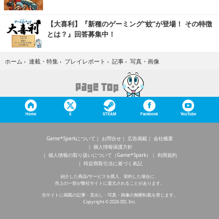
【大喜利】『新種のゲーミング“蚊”が登場！ その特徴
とは？』回答募集中！
写真・画像
ホーム
›
連載・特集
›
プレイレポート
›
記事
›
Home
X
STEAM
Facebook
YouTube
Game*Sparkについて
お問合せ
広告掲載
会社概要
個人情報保護方針
個人情報の取り扱いについて（Game*Spark）
利用規約
特定商取引法に基づく表記
紹介した商品/サービスを購入、契約した場合に、
売上の一部が弊社サイトに還元されることがあります。
当サイトに掲載の記事・見出し・写真・画像の無断転載を禁じます。
Copyright © 2026 IID, Inc.