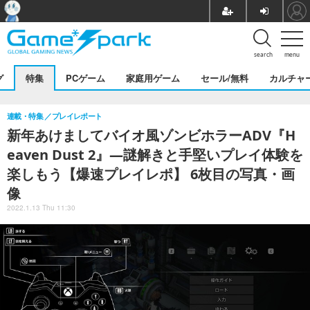
search
menu
グ
特集
PCゲーム
家庭用ゲーム
セール/無料
カルチャ
連載・特集
プレイレポート
新年あけましてバイオ風ゾンビホラーADV『H
eaven Dust 2』―謎解きと手堅いプレイ体験を
楽しもう【爆速プレイレポ】 6枚目の写真・画
像
2022.1.13 Thu 11:30