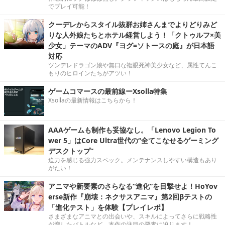
でプレイ可能！
クーデレからスタイル抜群お姉さんまでよりどりみど
りな人外娘たちとホテル経営しよう！「クトゥルフ×美
少女」テーマのADV『ヨグ=ソトースの庭』が日本語
対応
ツンデレドラゴン娘や無口な複眼死神美少女など、属性てんこ
もりのヒロインたちがアツい！
ゲームコマースの最前線ーXsolla特集
Xsollaの最新情報はこちらから！
AAAゲームも制作も妥協なし。「Lenovo Legion To
wer 5」はCore Ultra世代の“全てこなせるゲーミング
デスクトップ”
迫力を感じる強力スペック。メンテナンスしやすい構造もあり
がたい！
アニマや新要素のさらなる“進化”を目撃せよ！HoYov
erse新作『崩壊：ネクサスアニマ』第2回βテストの
「進化テスト」を体験【プレイレポ】
さまざまなアニマとの出会いや、スキルによってさらに戦略性
が増したバトルなど、本作の注目の要素に迫ります！