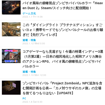
バイオ風味の俯瞰視点ゾンビサバイバルホラー『Heav
en Dust 2』Steam/スイッチ向けに配信開始！
ゲーム文化
2022.1.7 Fri 14:06
この『ダイイングライト プラチナエディション』すご
いヨォ！携帯モードでもゾンビ×パルクールのお祭り騒
ぎだ【先行プレイレポ】
連載・特集
2022.1.12 Wed 0:00
コアゲーマーなら見逃すな！今週の特選インディー3選
（1月第2週）―日本の植民地化した昭和アメリカ舞台
のアクションRPG、バイオ風の俯瞰視点ゾンビサバイ
バルホラー
連載・特集
2022.1.10 Mon 12:00
ゾンビサバイバル『Project Zomboid』NPC追加を含
む開発計画を公表―「カメ対ウサギのカメ側」の立場
を捨てるつもりはない【UPDATE】
PC
2022.1.8 Sat 6:30