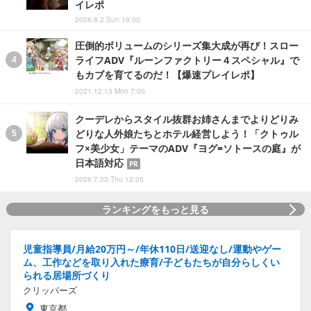
イレポ
2026.8.2 Sun 19:00
圧倒的ボリュームのシリーズ集大成が再び！スロー
ライフADV『ルーンファクトリー４スペシャル』で
もカブを育てるのだ！【爆速プレイレポ】
2021.12.13 Mon 7:00
クーデレからスタイル抜群お姉さんまでよりどりみ
どりな人外娘たちとホテル経営しよう！「クトゥル
フ×美少女」テーマのADV『ヨグ=ソトースの庭』が
日本語対応
PR
2026.7.23 Thu 12:05
ランキングをもっと見る
児童指導員/月給20万円～/年休110日/送迎なし/運動やゲー
ム、工作などを取り入れた療育/子どもたちが自分らしくい
られる居場所づくり
クリッパーズ
東京都