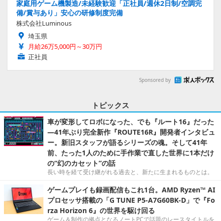
家庭用ゲーム機製造/未経験歓迎「正社員/週休2日制/空調完
備/賞与あり」安心の研修制度完備
株式会社Luminous
埼玉県
月給26万5,000円～30万円
正社員
Sponsored by
トピックス
車が変形してロボになった、でも『ルート16』だった
―41年ぶり完全新作『ROUTE16R』開発者インタビュ
ー。新旧スタッフが語るシリーズの魂。そして41年
前、たった1人のために手作業で直した世界に1本だけ
の“幻のカセット”の話
長い時を経て受け継がれる過去と、新たに生まれるものとは。
ゲームプレイも録画配信もこれ1台。AMD Ryzen™ AI
プロセッサ搭載の「G TUNE P5-A7G60BK-D」で『Fo
rza Horizon 6』の世界を駆け回る
ゲーム＆制作の拠点となるノートPCで話題のレースタイトルを