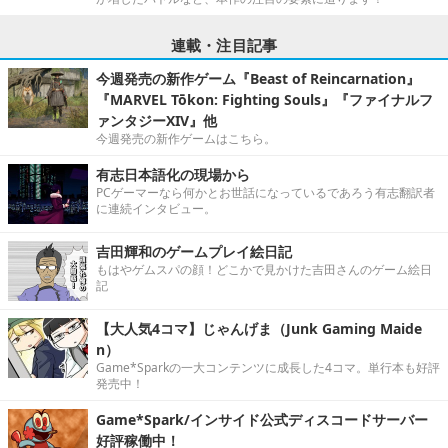
連載・注目記事
今週発売の新作ゲーム『Beast of Reincarnation』
『MARVEL Tōkon: Fighting Souls』『ファイナルフ
ァンタジーXIV』他
今週発売の新作ゲームはこちら。
有志日本語化の現場から
PCゲーマーなら何かとお世話になっているであろう有志翻訳者
に連続インタビュー。
吉田輝和のゲームプレイ絵日記
もはやゲムスパの顔！どこかで見かけた吉田さんのゲーム絵日
記
【大人気4コマ】じゃんげま（Junk Gaming Maide
n）
Game*Sparkの一大コンテンツに成長した4コマ。単行本も好評
発売中！
Game*Spark/インサイド公式ディスコードサーバー
好評稼働中！