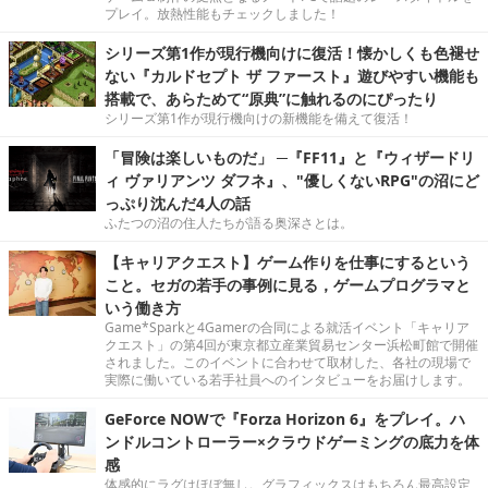
プレイ。放熱性能もチェックしました！
シリーズ第1作が現行機向けに復活！懐かしくも色褪せ
ない『カルドセプト ザ ファースト』遊びやすい機能も
搭載で、あらためて“原典”に触れるのにぴったり
シリーズ第1作が現行機向けの新機能を備えて復活！
「冒険は楽しいものだ」 ─『FF11』と『ウィザードリ
ィ ヴァリアンツ ダフネ』、"優しくないRPG"の沼にど
っぷり沈んだ4人の話
ふたつの沼の住人たちが語る奥深さとは。
【キャリアクエスト】ゲーム作りを仕事にするという
こと。セガの若手の事例に見る，ゲームプログラマと
いう働き方
Game*Sparkと4Gamerの合同による就活イベント「キャリア
クエスト」の第4回が東京都立産業貿易センター浜松町館で開催
されました。このイベントに合わせて取材した、各社の現場で
実際に働いている若手社員へのインタビューをお届けします。
GeForce NOWで『Forza Horizon 6』をプレイ。ハ
ンドルコントローラー×クラウドゲーミングの底力を体
感
体感的にラグはほぼ無し。グラフィックスはもちろん最高設定