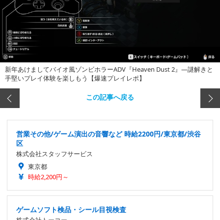
新年あけましてバイオ風ゾンビホラーADV『Heaven Dust 2』―謎解きと
手堅いプレイ体験を楽しもう【爆速プレイレポ】
この記事へ戻る
営業その他/ゲーム演出の音響など 時給2200円/東京都/渋谷
区
株式会社スタッフサービス
東京都
時給2,200円～
ゲームソフト検品・シール目視検査