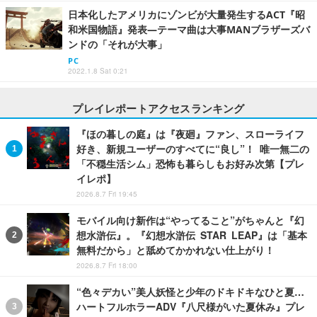
日本化したアメリカにゾンビが大量発生するACT『昭
和米国物語』発表―テーマ曲は大事MANブラザーズバ
ンドの「それが大事」
PC
2022.1.8 Sat 0:21
プレイレポートアクセスランキング
『ほの暮しの庭』は『夜廻』ファン、スローライフ
好き、新規ユーザーのすべてに“良し”！ 唯一無二の
「不穏生活シム」恐怖も暮らしもお好み次第【プレ
イレポ】
2026.8.7 Fri 19:45
モバイル向け新作は“やってること”がちゃんと『幻
想水滸伝』。『幻想水滸伝 STAR LEAP』は「基本
無料だから」と舐めてかかれない仕上がり！
2026.8.7 Fri 18:00
“色々デカい”美人妖怪と少年のドキドキなひと夏…
ハートフルホラーADV『八尺様がいた夏休み』プレ