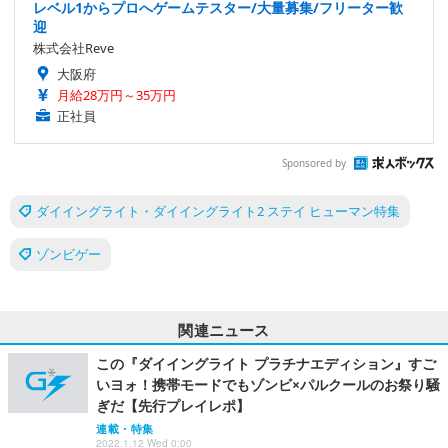
レベル1からプロへゲームテスター/大量募集/フリーター歓
迎
株式会社Reve
大阪府
月給28万円～35万円
正社員
Sponsored by
ダイイングライト・ダイイングライト2 ステイ ヒューマン特集
ゾンビゲー
関連ニュース
この『ダイイングライト プラチナエディション』すご
いヨォ！携帯モードでもゾンビ×パルクールのお祭り騒
ぎだ【先行プレイレポ】
連載・特集
2022.1.12 Wed 0:00