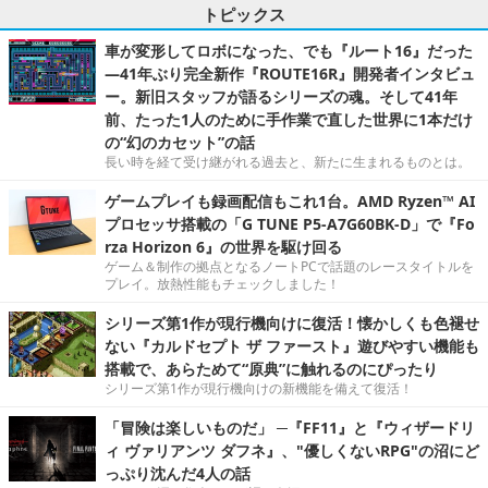
トピックス
車が変形してロボになった、でも『ルート16』だった
―41年ぶり完全新作『ROUTE16R』開発者インタビュ
ー。新旧スタッフが語るシリーズの魂。そして41年
前、たった1人のために手作業で直した世界に1本だけ
の“幻のカセット”の話
長い時を経て受け継がれる過去と、新たに生まれるものとは。
ゲームプレイも録画配信もこれ1台。AMD Ryzen™ AI
プロセッサ搭載の「G TUNE P5-A7G60BK-D」で『Fo
rza Horizon 6』の世界を駆け回る
ゲーム＆制作の拠点となるノートPCで話題のレースタイトルを
プレイ。放熱性能もチェックしました！
シリーズ第1作が現行機向けに復活！懐かしくも色褪せ
ない『カルドセプト ザ ファースト』遊びやすい機能も
搭載で、あらためて“原典”に触れるのにぴったり
シリーズ第1作が現行機向けの新機能を備えて復活！
「冒険は楽しいものだ」 ─『FF11』と『ウィザードリ
ィ ヴァリアンツ ダフネ』、"優しくないRPG"の沼にど
っぷり沈んだ4人の話