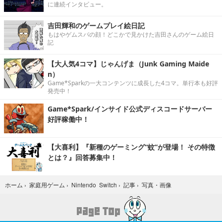
に連続インタビュー。
吉田輝和のゲームプレイ絵日記
もはやゲムスパの顔！どこかで見かけた吉田さんのゲーム絵日
記
【大人気4コマ】じゃんげま（Junk Gaming Maide
n）
Game*Sparkの一大コンテンツに成長した4コマ。単行本も好評
発売中！
Game*Spark/インサイド公式ディスコードサーバー
好評稼働中！
【大喜利】『新種のゲーミング“蚊”が登場！ その特徴
とは？』回答募集中！
写真・画像
ホーム
›
家庭用ゲーム
›
Nintendo Switch
›
記事
›