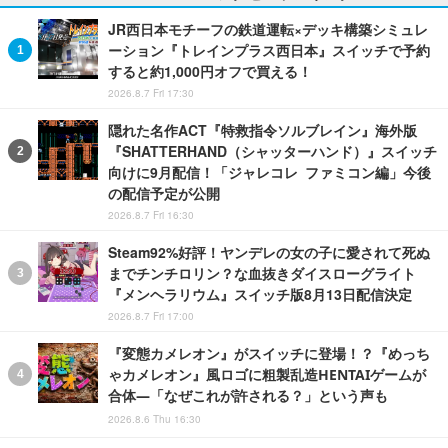
JR西日本モチーフの鉄道運転×デッキ構築シミュレ
ーション『トレインプラス西日本』スイッチで予約
すると約1,000円オフで買える！
2026.8.7 Fri 17:30
隠れた名作ACT『特救指令ソルブレイン』海外版
『SHATTERHAND（シャッターハンド）』スイッチ
向けに9月配信！「ジャレコレ ファミコン編」今後
の配信予定が公開
2026.8.7 Fri 16:30
Steam92%好評！ヤンデレの女の子に愛されて死ぬ
までチンチロリン？な血抜きダイスローグライト
『メンヘラリウム』スイッチ版8月13日配信決定
2026.8.7 Fri 17:00
『変態カメレオン』がスイッチに登場！？『めっち
ゃカメレオン』風ロゴに粗製乱造HENTAIゲームが
合体―「なぜこれが許される？」という声も
2026.8.6 Thu 16:30