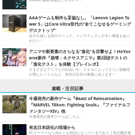
AAAゲームも制作も妥協なし。「Lenovo Legion To
wer 5」はCore Ultra世代の“全てこなせるゲーミング
デスクトップ”
迫力を感じる強力スペック。メンテナンスしやすい構造もあり
がたい！
アニマや新要素のさらなる“進化”を目撃せよ！HoYov
erse新作『崩壊：ネクサスアニマ』第2回βテストの
「進化テスト」を体験【プレイレポ】
さまざまなアニマとの出会いや、スキルによってさらに戦略性
が増したバトルなど、本作の注目の要素に迫ります！
連載・注目記事
今週発売の新作ゲーム『Beast of Reincarnation』
『MARVEL Tōkon: Fighting Souls』『ファイナルフ
ァンタジーXIV』他
今週発売の新作ゲームはこちら。
有志日本語化の現場から
PCゲーマーなら何かとお世話になっているであろう有志翻訳者