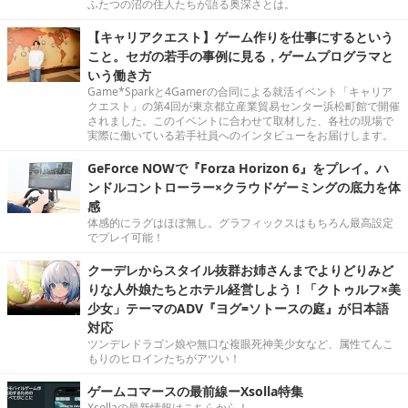
ふたつの沼の住人たちが語る奥深さとは。
【キャリアクエスト】ゲーム作りを仕事にするという
こと。セガの若手の事例に見る，ゲームプログラマと
いう働き方
Game*Sparkと4Gamerの合同による就活イベント「キャリア
クエスト」の第4回が東京都立産業貿易センター浜松町館で開催
されました。このイベントに合わせて取材した、各社の現場で
実際に働いている若手社員へのインタビューをお届けします。
GeForce NOWで『Forza Horizon 6』をプレイ。ハ
ンドルコントローラー×クラウドゲーミングの底力を体
感
体感的にラグはほぼ無し。グラフィックスはもちろん最高設定
でプレイ可能！
クーデレからスタイル抜群お姉さんまでよりどりみど
りな人外娘たちとホテル経営しよう！「クトゥルフ×美
少女」テーマのADV『ヨグ=ソトースの庭』が日本語
対応
ツンデレドラゴン娘や無口な複眼死神美少女など、属性てんこ
もりのヒロインたちがアツい！
ゲームコマースの最前線ーXsolla特集
Xsollaの最新情報はこちらから！