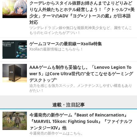
クーデレからスタイル抜群お姉さんまでよりどりみど
りな人外娘たちとホテル経営しよう！「クトゥルフ×美
少女」テーマのADV『ヨグ=ソトースの庭』が日本語
対応
ツンデレドラゴン娘や無口な複眼死神美少女など、属性てんこ
もりのヒロインたちがアツい！
ゲームコマースの最前線ーXsolla特集
Xsollaの最新情報はこちらから！
AAAゲームも制作も妥協なし。「Lenovo Legion To
wer 5」はCore Ultra世代の“全てこなせるゲーミング
デスクトップ”
迫力を感じる強力スペック。メンテナンスしやすい構造もあり
がたい！
連載・注目記事
今週発売の新作ゲーム『Beast of Reincarnation』
『MARVEL Tōkon: Fighting Souls』『ファイナルフ
ァンタジーXIV』他
今週発売の新作ゲームはこちら。