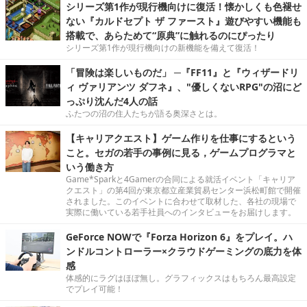
シリーズ第1作が現行機向けに復活！懐かしくも色褪せ
ない『カルドセプト ザ ファースト』遊びやすい機能も
搭載で、あらためて“原典”に触れるのにぴったり
シリーズ第1作が現行機向けの新機能を備えて復活！
「冒険は楽しいものだ」 ─『FF11』と『ウィザードリ
ィ ヴァリアンツ ダフネ』、"優しくないRPG"の沼にど
っぷり沈んだ4人の話
ふたつの沼の住人たちが語る奥深さとは。
【キャリアクエスト】ゲーム作りを仕事にするという
こと。セガの若手の事例に見る，ゲームプログラマと
いう働き方
Game*Sparkと4Gamerの合同による就活イベント「キャリア
クエスト」の第4回が東京都立産業貿易センター浜松町館で開催
されました。このイベントに合わせて取材した、各社の現場で
実際に働いている若手社員へのインタビューをお届けします。
GeForce NOWで『Forza Horizon 6』をプレイ。ハ
ンドルコントローラー×クラウドゲーミングの底力を体
感
体感的にラグはほぼ無し。グラフィックスはもちろん最高設定
でプレイ可能！