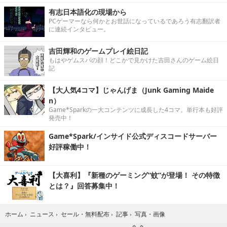
有志日本語化の現場から
PCゲーマーなら何かとお世話になっているであろう有志翻訳者
に連続インタビュー。
吉田輝和のゲームプレイ絵日記
もはやゲムスパの顔！どこかで見かけた吉田さんのゲーム絵日
記
【大人気4コマ】じゃんげま（Junk Gaming Maide
n）
Game*Sparkの一大コンテンツに成長した4コマ。単行本も好評
発売中！
Game*Spark/インサイド公式ディスコードサーバー
好評稼働中！
【大喜利】『新種のゲーミング“蚊”が登場！ その特徴
とは？』回答募集中！
写真・画像
ホーム
›
ニュース
›
セール・無料配布
›
記事
›