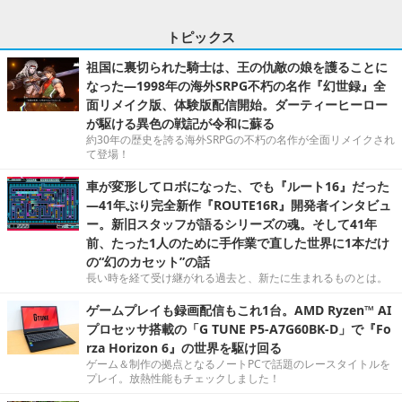
トピックス
祖国に裏切られた騎士は、王の仇敵の娘を護ることに
なった―1998年の海外SRPG不朽の名作『幻世録』全
面リメイク版、体験版配信開始。ダーティーヒーロー
が駆ける異色の戦記が令和に蘇る
約30年の歴史を誇る海外SRPGの不朽の名作が全面リメイクされ
て登場！
車が変形してロボになった、でも『ルート16』だった
―41年ぶり完全新作『ROUTE16R』開発者インタビュ
ー。新旧スタッフが語るシリーズの魂。そして41年
前、たった1人のために手作業で直した世界に1本だけ
の“幻のカセット”の話
長い時を経て受け継がれる過去と、新たに生まれるものとは。
ゲームプレイも録画配信もこれ1台。AMD Ryzen™ AI
プロセッサ搭載の「G TUNE P5-A7G60BK-D」で『Fo
rza Horizon 6』の世界を駆け回る
ゲーム＆制作の拠点となるノートPCで話題のレースタイトルを
プレイ。放熱性能もチェックしました！