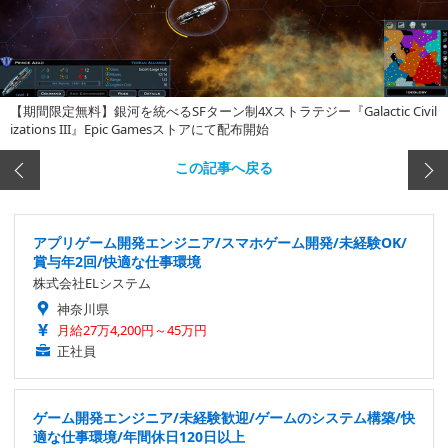
【期間限定無料】銀河を統べるSFターン制4Xストラテジー『Galactic Civil
izations III』Epic Gamesストアにて配布開始
この記事へ戻る
アプリゲーム開発エンジニア/スマホゲーム開発/未経験OK/
賞与年2回/快適な仕事環境
株式会社ELシステム
神奈川県
月給27万4,200円～45万円
正社員
ゲーム開発エンジニア/未経験歓迎/ゲームのシステム構築/快
適な仕事環境/年間休日120日以上