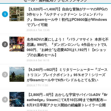
【3,520円→1,408円】自由な冒険がテーマのRPGの
3作セット『ルナティックドーン レジェンドパッ
ク』Steamセール中！初代はPC9800版がWindows
でプレイ可能
2026.8.4 Tue 13:45
名作ADVの夏にしよう！『パラノマサイト 本所七不
思議』990円、『ダンガンロンパ』4作品セットで3,
060円、“お紳士”な恋愛ADVは1,192円！【eショッ
プのお薦めセール】
2026.8.8 Sat 16:15
【9,240円→462円】ミリタリーシューター『ゴース
トリコン ブレイクポイント』95％オフ！シリーズ
がSteamセール中で6作バンドルもとても安い
2026.8.7 Fri 11:00
【2,800円→0円】おかしな宇宙サバイバルADV『Br
eathedge』Steamにて8月10日2時まで無料配布―
8月31日早期アクセス開始の続編新トレイラー公開
2026.8.8 Sat 6:00