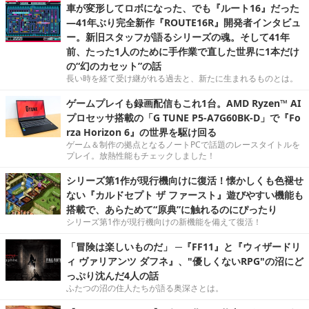
車が変形してロボになった、でも『ルート16』だった
―41年ぶり完全新作『ROUTE16R』開発者インタビュ
ー。新旧スタッフが語るシリーズの魂。そして41年
前、たった1人のために手作業で直した世界に1本だけ
の“幻のカセット”の話
長い時を経て受け継がれる過去と、新たに生まれるものとは。
ゲームプレイも録画配信もこれ1台。AMD Ryzen™ AI
プロセッサ搭載の「G TUNE P5-A7G60BK-D」で『Fo
rza Horizon 6』の世界を駆け回る
ゲーム＆制作の拠点となるノートPCで話題のレースタイトルを
プレイ。放熱性能もチェックしました！
シリーズ第1作が現行機向けに復活！懐かしくも色褪せ
ない『カルドセプト ザ ファースト』遊びやすい機能も
搭載で、あらためて“原典”に触れるのにぴったり
シリーズ第1作が現行機向けの新機能を備えて復活！
「冒険は楽しいものだ」 ─『FF11』と『ウィザードリ
ィ ヴァリアンツ ダフネ』、"優しくないRPG"の沼にど
っぷり沈んだ4人の話
ふたつの沼の住人たちが語る奥深さとは。