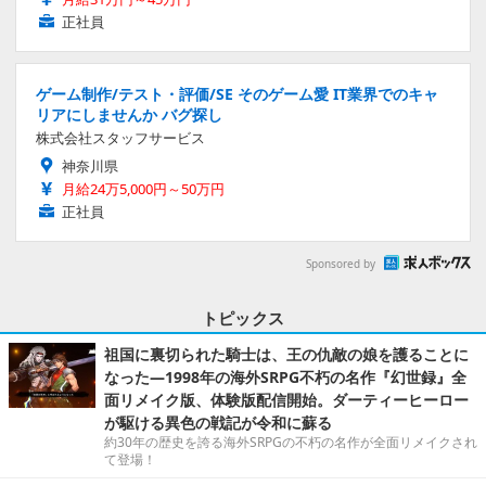
正社員
ゲーム制作/テスト・評価/SE そのゲーム愛 IT業界でのキャ
リアにしませんか バグ探し
株式会社スタッフサービス
神奈川県
月給24万5,000円～50万円
正社員
Sponsored by
トピックス
祖国に裏切られた騎士は、王の仇敵の娘を護ることに
なった―1998年の海外SRPG不朽の名作『幻世録』全
面リメイク版、体験版配信開始。ダーティーヒーロー
が駆ける異色の戦記が令和に蘇る
約30年の歴史を誇る海外SRPGの不朽の名作が全面リメイクされ
て登場！