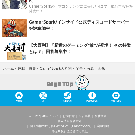
n）
Game*Sparkの一大コンテンツに成長した4コマ。単行本も好評
発売中！
Game*Spark/インサイド公式ディスコードサーバー
好評稼働中！
【大喜利】『新種のゲーミング“蚊”が登場！ その特徴
とは？』回答募集中！
写真・画像
ホーム
›
連載・特集
›
Game*Spark大喜利
›
記事
›
Home
X
STEAM
Facebook
YouTube
Game*Sparkについて
お問合せ
広告掲載
会社概要
個人情報保護方針
個人情報の取り扱いについて（Game*Spark）
利用規約
特定商取引法に基づく表記