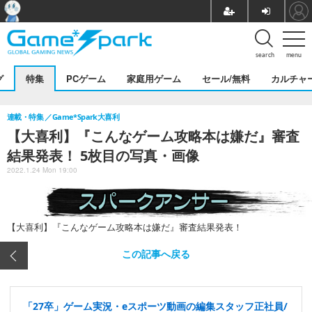
search
menu
グ
特集
PCゲーム
家庭用ゲーム
セール/無料
カルチャ
連載・特集
Game*Spark大喜利
【大喜利】『こんなゲーム攻略本は嫌だ』審査
結果発表！ 5枚目の写真・画像
2022.1.24 Mon 19:00
【大喜利】『こんなゲーム攻略本は嫌だ』審査結果発表！
この記事へ戻る
「27卒」ゲーム実況・eスポーツ動画の編集スタッフ正社員/