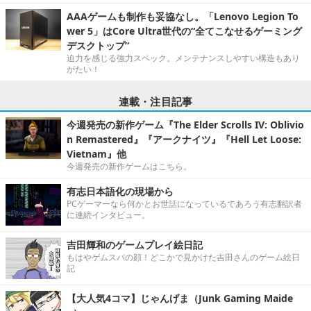
AAAゲームも制作も妥協なし。「Lenovo Legion To
wer 5」はCore Ultra世代の“全てこなせるゲーミング
デスクトップ”
迫力を感じる強力スペック。メンテナンスしやすい構造もあり
がたい！
連載・注目記事
今週発売の新作ゲーム『The Elder Scrolls IV: Oblivio
n Remastered』『アークナイツ』『Hell Let Loose:
Vietnam』他
今週発売の新作ゲームはこちら。
有志日本語化の現場から
PCゲーマーなら何かとお世話になっているであろう有志翻訳者
に連続インタビュー。
吉田輝和のゲームプレイ絵日記
もはやゲムスパの顔！どこかで見かけた吉田さんのゲーム絵日
記
【大人気4コマ】じゃんげま（Junk Gaming Maide