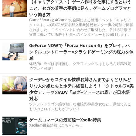
【キャリアクエスト】ゲーム作りを仕事にするという
こと。セガの若手の事例に見る，ゲームプログラマと
いう働き方
Game*Sparkと4Gamerの合同による就活イベント「キャリア
クエスト」の第4回が東京都立産業貿易センター浜松町館で開催
されました。このイベントに合わせて取材した、各社の現場で
実際に働いている若手社員へのインタビューをお届けします。
GeForce NOWで『Forza Horizon 6』をプレイ。ハ
ンドルコントローラー×クラウドゲーミングの底力を体
感
体感的にラグはほぼ無し。グラフィックスはもちろん最高設定
でプレイ可能！
クーデレからスタイル抜群お姉さんまでよりどりみど
りな人外娘たちとホテル経営しよう！「クトゥルフ×美
少女」テーマのADV『ヨグ=ソトースの庭』が日本語
対応
ツンデレドラゴン娘や無口な複眼死神美少女など、属性てんこ
もりのヒロインたちがアツい！
ゲームコマースの最前線ーXsolla特集
Xsollaの最新情報はこちらから！