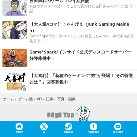
吉田輝和のゲームプレイ絵日記
もはやゲムスパの顔！どこかで見かけた吉田さんのゲーム絵日
記
【大人気4コマ】じゃんげま（Junk Gaming Maide
n）
Game*Sparkの一大コンテンツに成長した4コマ。単行本も好評
発売中！
Game*Spark/インサイド公式ディスコードサーバー
好評稼働中！
【大喜利】『新種のゲーミング“蚊”が登場！ その特徴
とは？』回答募集中！
写真・画像
ホーム
›
ゲーム機
›
VR
›
記事
›
Home
X
STEAM
Facebook
YouTube