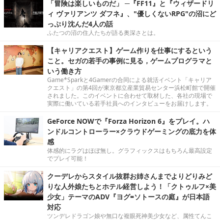
「冒険は楽しいものだ」 ─『FF11』と『ウィザードリ
ィ ヴァリアンツ ダフネ』、"優しくないRPG"の沼にど
っぷり沈んだ4人の話
ふたつの沼の住人たちが語る奥深さとは。
【キャリアクエスト】ゲーム作りを仕事にするという
こと。セガの若手の事例に見る，ゲームプログラマと
いう働き方
Game*Sparkと4Gamerの合同による就活イベント「キャリア
クエスト」の第4回が東京都立産業貿易センター浜松町館で開催
されました。このイベントに合わせて取材した、各社の現場で
実際に働いている若手社員へのインタビューをお届けします。
GeForce NOWで『Forza Horizon 6』をプレイ。ハ
ンドルコントローラー×クラウドゲーミングの底力を体
感
体感的にラグはほぼ無し。グラフィックスはもちろん最高設定
でプレイ可能！
クーデレからスタイル抜群お姉さんまでよりどりみど
りな人外娘たちとホテル経営しよう！「クトゥルフ×美
少女」テーマのADV『ヨグ=ソトースの庭』が日本語
対応
ツンデレドラゴン娘や無口な複眼死神美少女など、属性てんこ