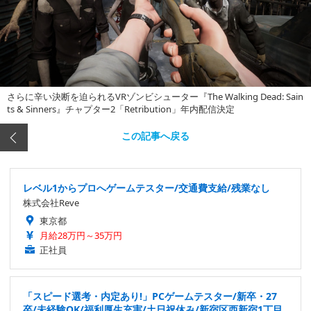
さらに辛い決断を迫られるVRゾンビシューター『The Walking Dead: Sain
ts & Sinners』チャプター2「Retribution」年内配信決定
この記事へ戻る
レベル1からプロへゲームテスター/交通費支給/残業なし
株式会社Reve
東京都
月給28万円～35万円
正社員
「スピード選考・内定あり!」PCゲームテスター/新卒・27
卒/未経験OK/福利厚生充実/土日祝休み/新宿区西新宿1丁目