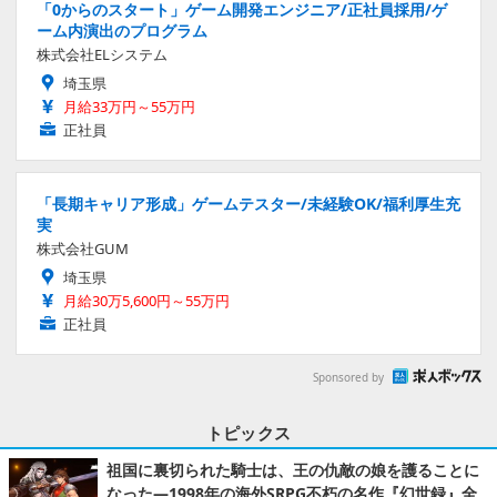
「0からのスタート」ゲーム開発エンジニア/正社員採用/ゲ
ーム内演出のプログラム
株式会社ELシステム
埼玉県
月給33万円～55万円
正社員
「長期キャリア形成」ゲームテスター/未経験OK/福利厚生充
実
株式会社GUM
埼玉県
月給30万5,600円～55万円
正社員
Sponsored by
トピックス
祖国に裏切られた騎士は、王の仇敵の娘を護ることに
なった―1998年の海外SRPG不朽の名作『幻世録』全