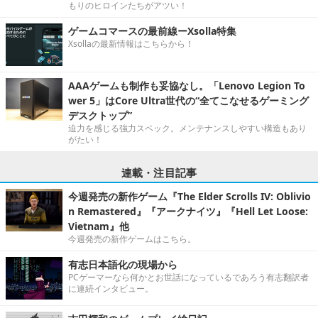
もりのヒロインたちがアツい！
ゲームコマースの最前線ーXsolla特集
Xsollaの最新情報はこちらから！
AAAゲームも制作も妥協なし。「Lenovo Legion To
wer 5」はCore Ultra世代の“全てこなせるゲーミング
デスクトップ”
迫力を感じる強力スペック。メンテナンスしやすい構造もあり
がたい！
連載・注目記事
今週発売の新作ゲーム『The Elder Scrolls IV: Oblivio
n Remastered』『アークナイツ』『Hell Let Loose:
Vietnam』他
今週発売の新作ゲームはこちら。
有志日本語化の現場から
PCゲーマーなら何かとお世話になっているであろう有志翻訳者
に連続インタビュー。