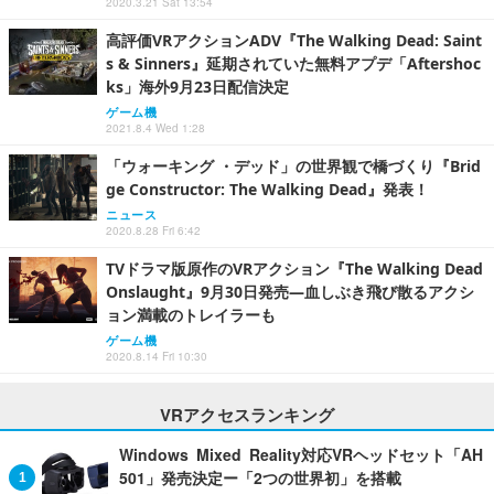
2020.3.21 Sat 13:54
高評価VRアクションADV『The Walking Dead: Saint
s & Sinners』延期されていた無料アプデ「Aftershoc
ks」海外9月23日配信決定
ゲーム機
2021.8.4 Wed 1:28
「ウォーキング ・デッド」の世界観で橋づくり『Brid
ge Constructor: The Walking Dead』発表！
ニュース
2020.8.28 Fri 6:42
TVドラマ版原作のVRアクション『The Walking Dead
Onslaught』9月30日発売―血しぶき飛び散るアクシ
ョン満載のトレイラーも
ゲーム機
2020.8.14 Fri 10:30
VRアクセスランキング
Windows Mixed Reality対応VRヘッドセット「AH
501」発売決定ー「2つの世界初」を搭載