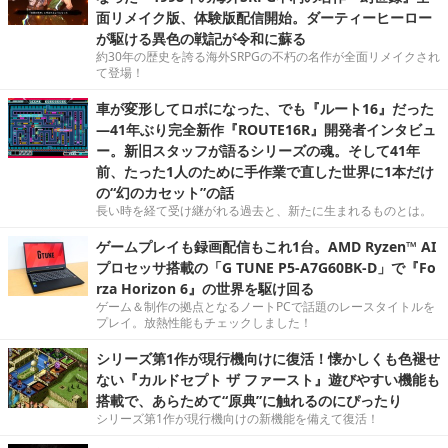
面リメイク版、体験版配信開始。ダーティーヒーロー
が駆ける異色の戦記が令和に蘇る
約30年の歴史を誇る海外SRPGの不朽の名作が全面リメイクされ
て登場！
車が変形してロボになった、でも『ルート16』だった
―41年ぶり完全新作『ROUTE16R』開発者インタビュ
ー。新旧スタッフが語るシリーズの魂。そして41年
前、たった1人のために手作業で直した世界に1本だけ
の“幻のカセット”の話
長い時を経て受け継がれる過去と、新たに生まれるものとは。
ゲームプレイも録画配信もこれ1台。AMD Ryzen™ AI
プロセッサ搭載の「G TUNE P5-A7G60BK-D」で『Fo
rza Horizon 6』の世界を駆け回る
ゲーム＆制作の拠点となるノートPCで話題のレースタイトルを
プレイ。放熱性能もチェックしました！
シリーズ第1作が現行機向けに復活！懐かしくも色褪せ
ない『カルドセプト ザ ファースト』遊びやすい機能も
搭載で、あらためて“原典”に触れるのにぴったり
シリーズ第1作が現行機向けの新機能を備えて復活！