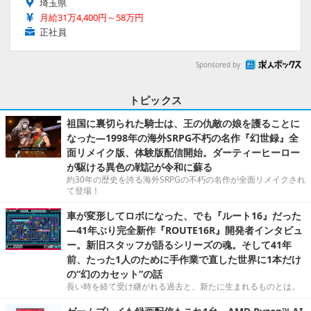
埼玉県
月給31万4,400円～58万円
正社員
Sponsored by
トピックス
祖国に裏切られた騎士は、王の仇敵の娘を護ることに
なった―1998年の海外SRPG不朽の名作『幻世録』全
面リメイク版、体験版配信開始。ダーティーヒーロー
が駆ける異色の戦記が令和に蘇る
約30年の歴史を誇る海外SRPGの不朽の名作が全面リメイクされ
て登場！
車が変形してロボになった、でも『ルート16』だった
―41年ぶり完全新作『ROUTE16R』開発者インタビュ
ー。新旧スタッフが語るシリーズの魂。そして41年
前、たった1人のために手作業で直した世界に1本だけ
の“幻のカセット”の話
長い時を経て受け継がれる過去と、新たに生まれるものとは。