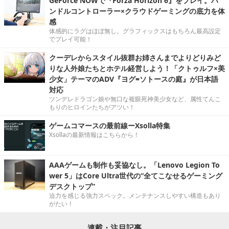
GeForce NOWで『Forza Horizon 6』をプレイ。ハ
ンドルコントローラー×クラウドゲーミングの底力を体
感
体感的にラグはほぼ無し。グラフィックスはもちろん最高設定
でプレイ可能！
クーデレからスタイル抜群お姉さんまでよりどりみど
りな人外娘たちとホテル経営しよう！「クトゥルフ×美
少女」テーマのADV『ヨグ=ソトースの庭』が日本語
対応
ツンデレドラゴン娘や無口な複眼死神美少女など、属性てんこ
もりのヒロインたちがアツい！
ゲームコマースの最前線ーXsolla特集
Xsollaの最新情報はこちらから！
AAAゲームも制作も妥協なし。「Lenovo Legion To
wer 5」はCore Ultra世代の“全てこなせるゲーミング
デスクトップ”
迫力を感じる強力スペック。メンテナンスしやすい構造もあり
がたい！
連載・注目記事