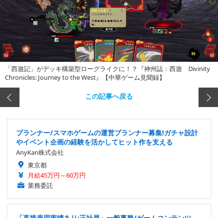
「西遊記」がデッキ構築型ローグライクに！？『神州誌：西遊 Divinity
Chronicles: Journey to the West』【中華ゲーム見聞録】
この記事へ戻る
プランナー/スマホゲームの運営プランナー募集!ガチャ設計
やイベント企画の経験を活かしてヒット作を支える
AnyKan株式会社
東京都
月給45万円～60万円
業務委託
「直接雇用実績あり:正社員」一般事務/ゲームコンテンツ