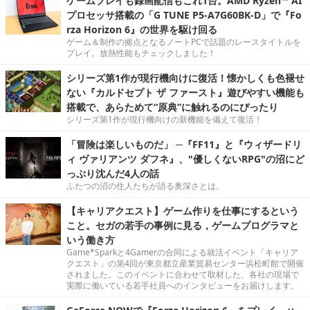
ゲームプレイも録画配信もこれ1台。AMD Ryzen™ AI
プロセッサ搭載の「G TUNE P5-A7G60BK-D」で『Fo
rza Horizon 6』の世界を駆け回る
ゲーム＆制作の拠点となるノートPCで話題のレースタイトルを
プレイ。放熱性能もチェックしました！
シリーズ第1作が現行機向けに復活！懐かしくも色褪せ
ない『カルドセプト ザ ファースト』遊びやすい機能も
搭載で、あらためて“原典”に触れるのにぴったり
シリーズ第1作が現行機向けの新機能を備えて復活！
「冒険は楽しいものだ」 ─『FF11』と『ウィザードリ
ィ ヴァリアンツ ダフネ』、"優しくないRPG"の沼にど
っぷり沈んだ4人の話
ふたつの沼の住人たちが語る奥深さとは。
【キャリアクエスト】ゲーム作りを仕事にするという
こと。セガの若手の事例に見る，ゲームプログラマと
いう働き方
Game*Sparkと4Gamerの合同による就活イベント「キャリア
クエスト」の第4回が東京都立産業貿易センター浜松町館で開催
されました。このイベントに合わせて取材した、各社の現場で
実際に働いている若手社員へのインタビューをお届けします。