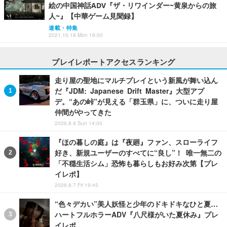
絵の中国神話ADV『ザ・リワインダー~黄泉からの旅
人~』【中華ゲーム見聞録】
連載・特集
2021.10.18 Mon 19:00
プレイレポートアクセスランキング
走り屋の聖地にマルチプレイという新風が舞い込ん
だ『JDM: Japanese Drift Master』大型アプ
デ。“あの峠”が見える「群玉県」に、ついに走り屋
仲間がやってきた
2026.8.9 Sun 14:00
『ほの暮しの庭』は『夜廻』ファン、スローライフ
好き、新規ユーザーのすべてに“良し”！ 唯一無二の
「不穏生活シム」恐怖も暮らしもお好み次第【プレ
イレポ】
2026.8.7 Fri 19:45
“色々デカい”美人妖怪と少年のドキドキなひと夏…
ハートフルホラーADV『八尺様がいた夏休み』プレ
イレポ