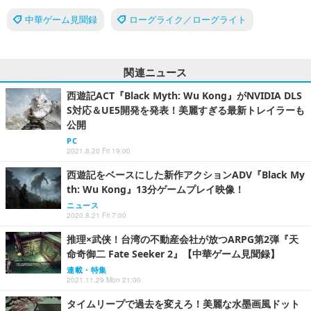
中華ゲーム見聞録
ローグライク／ローグライト
関連ニュース
西遊記ACT『Black Myth: Wu Kong』がNVIDIA DLS
S対応＆UE5開発を発表！美麗すぎる最新トレイラーも
公開
PC
2021.8.20 Fri 19:00
西遊記をベースにした新作アクションADV『Black My
th: Wu Kong』13分ゲームプレイ映像！
ニュース
2020.8.21 Fri 7:00
推理×武侠！台湾の不動産会社が放つARPG第2弾『天
命奇御二 Fate Seeker 2』【中華ゲーム見聞録】
連載・特集
2021.11.29 Mon 21:00
タイムリープで過去を変えろ！美麗な水墨画風ドット