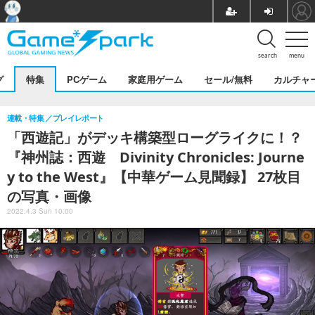
search
menu
グ
特集
PCゲーム
家庭用ゲーム
セール/無料
カルチャ
連載・特集
プレイレポート
「西遊記」がデッキ構築型ローグライクに！？
『神州誌：西遊 Divinity Chronicles: Journe
y to the West』【中華ゲーム見聞録】 27枚目
の写真・画像
2022.4.3 Sun 10:00