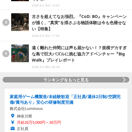
2026.8.2 Sun 19:00
古さを超えてなお強烈。『CoD: BO』キャンペーン
が描く、“真実”を揺さぶる物語体験は今も色褪せな
い【特集】
2026.8.9 Sun 17:30
遠く離れた仲間には声も届かない！？規模デカすぎ
な島で巨大パズルに挑む協力アドベンチャー『Big
Walk』プレイレポート
2026.8.3 Mon 22:00
ランキングをもっと見る
家庭用ゲーム機製造/未経験歓迎「正社員/週休2日制/空調完
備/賞与あり」安心の研修制度完備
株式会社Luminous
神奈川県
月給26万5,000円～30万円
正社員