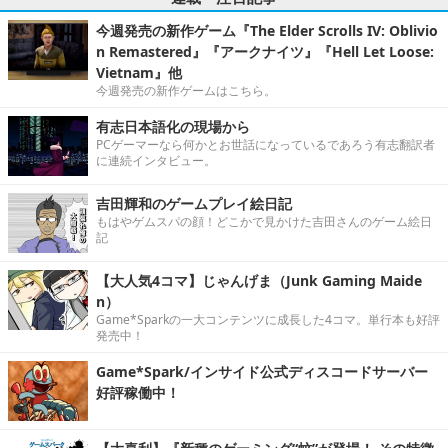
今週発売の新作ゲーム『The Elder Scrolls IV: Oblivio
n Remastered』『アークナイツ』『Hell Let Loose:
Vietnam』他
今週発売の新作ゲームはこちら。
有志日本語化の現場から
PCゲーマーなら何かとお世話になっているであろう有志翻訳者
に連続インタビュー。
吉田輝和のゲームプレイ絵日記
もはやゲムスパの顔！どこかで見かけた吉田さんのゲーム絵日
記
【大人気4コマ】じゃんげま（Junk Gaming Maide
n）
Game*Sparkの一大コンテンツに成長した4コマ。単行本も好評
発売中！
Game*Spark/インサイド公式ディスコードサーバー
好評稼働中！