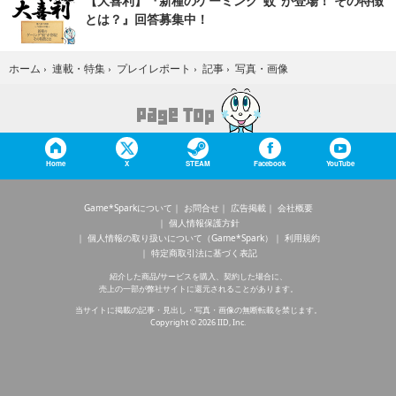
【大喜利】『新種のゲーミング“蚊”が登場！ その特徴
とは？』回答募集中！
写真・画像
ホーム
›
連載・特集
›
プレイレポート
›
記事
›
Home
X
STEAM
Facebook
YouTube
Game*Sparkについて
お問合せ
広告掲載
会社概要
個人情報保護方針
個人情報の取り扱いについて（Game*Spark）
利用規約
特定商取引法に基づく表記
紹介した商品/サービスを購入、契約した場合に、
売上の一部が弊社サイトに還元されることがあります。
当サイトに掲載の記事・見出し・写真・画像の無断転載を禁じます。
Copyright © 2026 IID, Inc.