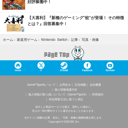
好評稼働中！
【大喜利】『新種のゲーミング“蚊”が登場！ その特徴
とは？』回答募集中！
写真・画像
ホーム
›
家庭用ゲーム
›
Nintendo Switch
›
記事
›
Home
X
STEAM
Facebook
YouTube
Game*Sparkについて
お問合せ
広告掲載
会社概要
個人情報保護方針
個人情報の取り扱いについて（Game*Spark）
利用規約
特定商取引法に基づく表記
紹介した商品/サービスを購入、契約した場合に、
売上の一部が弊社サイトに還元されることがあります。
当サイトに掲載の記事・見出し・写真・画像の無断転載を禁じます。
Copyright © 2026 IID, Inc.