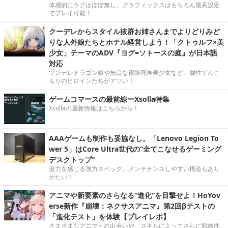
体感的にラグはほぼ無し。グラフィックスはもちろん最高設定
でプレイ可能！
クーデレからスタイル抜群お姉さんまでよりどりみど
りな人外娘たちとホテル経営しよう！「クトゥルフ×美
少女」テーマのADV『ヨグ=ソトースの庭』が日本語
対応
ツンデレドラゴン娘や無口な複眼死神美少女など、属性てんこ
もりのヒロインたちがアツい！
ゲームコマースの最前線ーXsolla特集
Xsollaの最新情報はこちらから！
AAAゲームも制作も妥協なし。「Lenovo Legion To
wer 5」はCore Ultra世代の“全てこなせるゲーミング
デスクトップ”
迫力を感じる強力スペック。メンテナンスしやすい構造もあり
がたい！
アニマや新要素のさらなる“進化”を目撃せよ！HoYov
erse新作『崩壊：ネクサスアニマ』第2回βテストの
「進化テスト」を体験【プレイレポ】
さまざまなアニマとの出会いや、スキルによってさらに戦略性