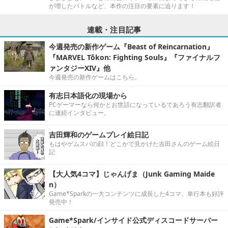
が増したバトルなど、本作の注目の要素に迫ります！
連載・注目記事
今週発売の新作ゲーム『Beast of Reincarnation』
『MARVEL Tōkon: Fighting Souls』『ファイナルフ
ァンタジーXIV』他
今週発売の新作ゲームはこちら。
有志日本語化の現場から
PCゲーマーなら何かとお世話になっているであろう有志翻訳者
に連続インタビュー。
吉田輝和のゲームプレイ絵日記
もはやゲムスパの顔！どこかで見かけた吉田さんのゲーム絵日
記
【大人気4コマ】じゃんげま（Junk Gaming Maide
n）
Game*Sparkの一大コンテンツに成長した4コマ。単行本も好評
発売中！
Game*Spark/インサイド公式ディスコードサーバー