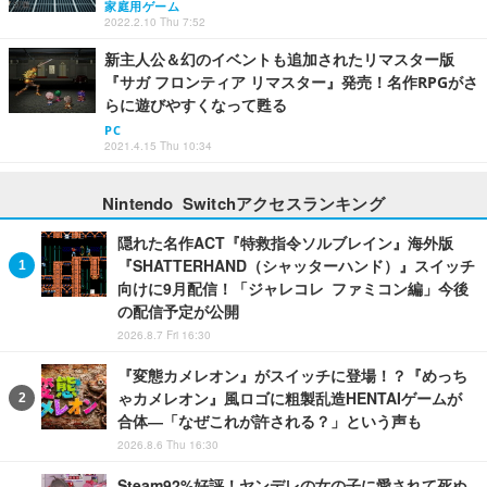
家庭用ゲーム
2022.2.10 Thu 7:52
新主人公＆幻のイベントも追加されたリマスター版
『サガ フロンティア リマスター』発売！名作RPGがさ
らに遊びやすくなって甦る
PC
2021.4.15 Thu 10:34
Nintendo Switchアクセスランキング
隠れた名作ACT『特救指令ソルブレイン』海外版
『SHATTERHAND（シャッターハンド）』スイッチ
向けに9月配信！「ジャレコレ ファミコン編」今後
の配信予定が公開
2026.8.7 Fri 16:30
『変態カメレオン』がスイッチに登場！？『めっち
ゃカメレオン』風ロゴに粗製乱造HENTAIゲームが
合体―「なぜこれが許される？」という声も
2026.8.6 Thu 16:30
Steam92%好評！ヤンデレの女の子に愛されて死ぬ