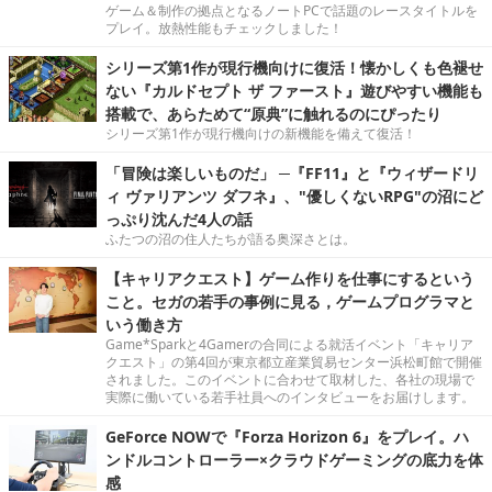
ゲーム＆制作の拠点となるノートPCで話題のレースタイトルを
プレイ。放熱性能もチェックしました！
シリーズ第1作が現行機向けに復活！懐かしくも色褪せ
ない『カルドセプト ザ ファースト』遊びやすい機能も
搭載で、あらためて“原典”に触れるのにぴったり
シリーズ第1作が現行機向けの新機能を備えて復活！
「冒険は楽しいものだ」 ─『FF11』と『ウィザードリ
ィ ヴァリアンツ ダフネ』、"優しくないRPG"の沼にど
っぷり沈んだ4人の話
ふたつの沼の住人たちが語る奥深さとは。
【キャリアクエスト】ゲーム作りを仕事にするという
こと。セガの若手の事例に見る，ゲームプログラマと
いう働き方
Game*Sparkと4Gamerの合同による就活イベント「キャリア
クエスト」の第4回が東京都立産業貿易センター浜松町館で開催
されました。このイベントに合わせて取材した、各社の現場で
実際に働いている若手社員へのインタビューをお届けします。
GeForce NOWで『Forza Horizon 6』をプレイ。ハ
ンドルコントローラー×クラウドゲーミングの底力を体
感