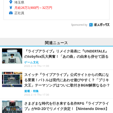
埼玉県
月給26万3,900円～32万円
正社員
Sponsored by
関連ニュース
『ライブアライブ』リメイク発表に『UNDERTALE』
のtobyfox氏大興奮！「あの曲」の由来も併せて語る
ゲーム文化
2022.2.10 Thu 11:00
スイッチ『ライブアライブ』公式サイトからの気にな
る要素！バトルは現代にあわせ遊びやすく？「ブリキ
大王」テーマソングはついに歌付きBGM解禁なるか？
連載・特集
2022.2.10 Thu 17:30
さまざまな時代を行き来する名作RPG『ライブアライ
ブ』がHD-2Dでリメイク決定！【Nintendo Direct】