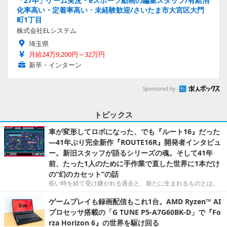
「27卒」ゲーム実況・eスポーツ動画の編集スタッフ/有給消
化率高い・定着率高い・未経験歓迎/さいたま市大宮区大門
町1丁目
株式会社ELシステム
埼玉県
月給24万9,200円～32万円
新卒・インターン
Sponsored by
トピックス
車が変形してロボになった、でも『ルート16』だった
―41年ぶり完全新作『ROUTE16R』開発者インタビュ
ー。新旧スタッフが語るシリーズの魂。そして41年
前、たった1人のために手作業で直した世界に1本だけ
の“幻のカセット”の話
長い時を経て受け継がれる過去と、新たに生まれるものとは。
ゲームプレイも録画配信もこれ1台。AMD Ryzen™ AI
プロセッサ搭載の「G TUNE P5-A7G60BK-D」で『Fo
rza Horizon 6』の世界を駆け回る