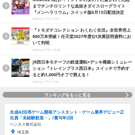
までチンチロリン？な血抜きダイスローグライト
『メンヘラリウム』スイッチ版8月13日配信決定
2026.8.7 Fri 17:00
『トモダチコレクション わくわく生活』全世界売上
800万本突破！任天堂2027年度Q1決算説明資料にお
いて判明
2026.8.6 Thu 18:26
JR西日本モチーフの鉄道運転×デッキ構築シミュレー
ション『トレインプラス西日本』スイッチで予約す
ると約1,000円オフで買える！
2026.8.7 Fri 17:30
ランキングをもっと見る
生成AI活用ゲーム開発アシスタント・ゲーム業界デビュー正
社員「未経験歓迎・」/賞与年2回
ベンタス株式会社
埼玉県