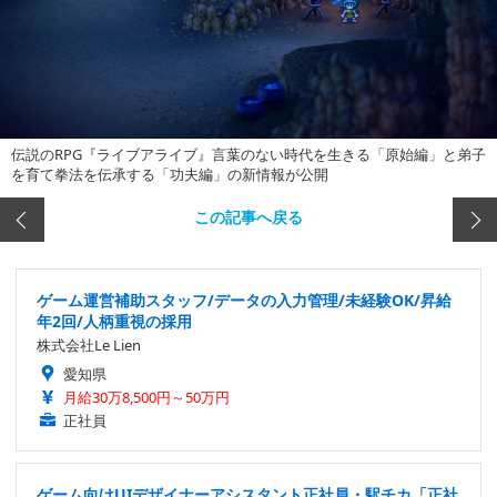
伝説のRPG『ライブアライブ』言葉のない時代を生きる「原始編」と弟子
を育て拳法を伝承する「功夫編」の新情報が公開
この記事へ戻る
ゲーム運営補助スタッフ/データの入力管理/未経験OK/昇給
年2回/人柄重視の採用
株式会社Le Lien
愛知県
月給30万8,500円～50万円
正社員
ゲーム向けUIデザイナーアシスタント正社員・駅チカ「正社