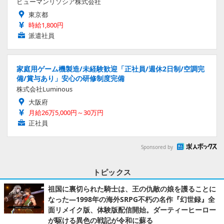
ヒューマンリソシア株式会社
東京都
時給1,800円
派遣社員
家庭用ゲーム機製造/未経験歓迎「正社員/週休2日制/空調完
備/賞与あり」安心の研修制度完備
株式会社Luminous
大阪府
月給26万5,000円～30万円
正社員
Sponsored by
トピックス
祖国に裏切られた騎士は、王の仇敵の娘を護ることに
なった―1998年の海外SRPG不朽の名作『幻世録』全
面リメイク版、体験版配信開始。ダーティーヒーロー
が駆ける異色の戦記が令和に蘇る