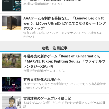
Xsollaの最新情報はこちらから！
AAAゲームも制作も妥協なし。「Lenovo Legion To
wer 5」はCore Ultra世代の“全てこなせるゲーミング
デスクトップ”
迫力を感じる強力スペック。メンテナンスしやすい構造もあり
がたい！
連載・注目記事
今週発売の新作ゲーム『Beast of Reincarnation』
『MARVEL Tōkon: Fighting Souls』『ファイナルフ
ァンタジーXIV』他
今週発売の新作ゲームはこちら。
有志日本語化の現場から
PCゲーマーなら何かとお世話になっているであろう有志翻訳者
に連続インタビュー。
吉田輝和のゲームプレイ絵日記
もはやゲムスパの顔！どこかで見かけた吉田さんのゲーム絵日
記