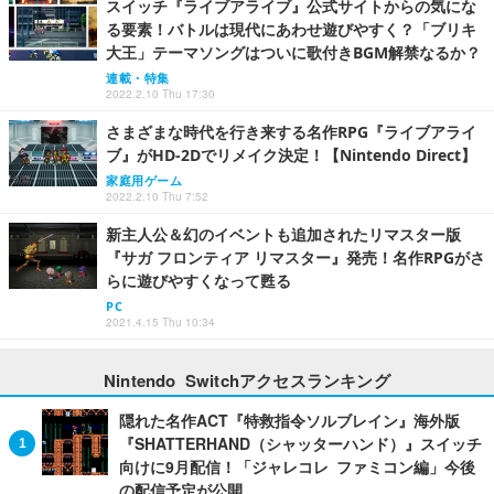
スイッチ『ライブアライブ』公式サイトからの気にな
る要素！バトルは現代にあわせ遊びやすく？「ブリキ
大王」テーマソングはついに歌付きBGM解禁なるか？
連載・特集
2022.2.10 Thu 17:30
さまざまな時代を行き来する名作RPG『ライブアライ
ブ』がHD-2Dでリメイク決定！【Nintendo Direct】
家庭用ゲーム
2022.2.10 Thu 7:52
新主人公＆幻のイベントも追加されたリマスター版
『サガ フロンティア リマスター』発売！名作RPGがさ
らに遊びやすくなって甦る
PC
2021.4.15 Thu 10:34
Nintendo Switchアクセスランキング
隠れた名作ACT『特救指令ソルブレイン』海外版
『SHATTERHAND（シャッターハンド）』スイッチ
向けに9月配信！「ジャレコレ ファミコン編」今後
の配信予定が公開