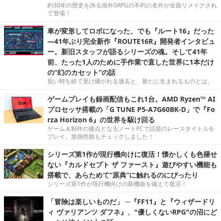
約30年の歴史を誇る海外SRPGの不朽の名作が全面リメイクされ
て登場！
車が変形してロボになった、でも『ルート16』だった
―41年ぶり完全新作『ROUTE16R』開発者インタビュ
ー。新旧スタッフが語るシリーズの魂。そして41年
前、たった1人のために手作業で直した世界に1本だけ
の“幻のカセット”の話
長い時を経て受け継がれる過去と、新たに生まれるものとは。
ゲームプレイも録画配信もこれ1台。AMD Ryzen™ AI
プロセッサ搭載の「G TUNE P5-A7G60BK-D」で『Fo
rza Horizon 6』の世界を駆け回る
ゲーム＆制作の拠点となるノートPCで話題のレースタイトルを
プレイ。放熱性能もチェックしました！
シリーズ第1作が現行機向けに復活！懐かしくも色褪せ
ない『カルドセプト ザ ファースト』遊びやすい機能も
搭載で、あらためて“原典”に触れるのにぴったり
シリーズ第1作が現行機向けの新機能を備えて復活！
「冒険は楽しいものだ」 ─『FF11』と『ウィザードリ
ィ ヴァリアンツ ダフネ』、"優しくないRPG"の沼にど