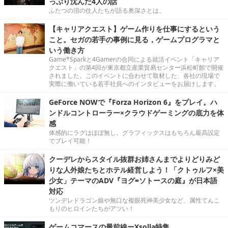
っぷり沈んだ4人の話
ふたつの沼の住人たちが語る奥深さとは。
【キャリアクエスト】ゲーム作りを仕事にするという
こと。セガの若手の事例に見る，ゲームプログラマと
いう働き方
Game*Sparkと4Gamerの合同による就活イベント「キャリア
クエスト」の第4回が東京都立産業貿易センター浜松町館で開催
されました。このイベントに合わせて取材した、各社の現場で
実際に働いている若手社員へのインタビューをお届けします。
GeForce NOWで『Forza Horizon 6』をプレイ。ハ
ンドルコントローラー×クラウドゲーミングの底力を体
感
体感的にラグはほぼ無し。グラフィックスはもちろん最高設定
でプレイ可能！
クーデレからスタイル抜群お姉さんまでよりどりみど
りな人外娘たちとホテル経営しよう！「クトゥルフ×美
少女」テーマのADV『ヨグ=ソトースの庭』が日本語
対応
ツンデレドラゴン娘や無口な複眼死神美少女など、属性てんこ
もりのヒロインたちがアツい！
ゲームコマースの最前線ーXsolla特集