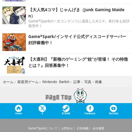
【大人気4コマ】じゃんげま（Junk Gaming Maide
n）
Game*Sparkの一大コンテンツに成長した4コマ。単行本も好評
発売中！
Game*Spark/インサイド公式ディスコードサーバー
好評稼働中！
【大喜利】『新種のゲーミング“蚊”が登場！ その特徴
とは？』回答募集中！
写真・画像
ホーム
›
家庭用ゲーム
›
Nintendo Switch
›
記事
›
Home
X
STEAM
Facebook
YouTube
Game*Sparkについて
お問合せ
広告掲載
会社概要