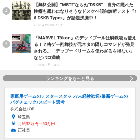
【無料公開】“MBTI”ならぬ“DSKB”―自身の隠れた
性癖も露わになりそうなドスケベ傾向診断テスト『1
6 DSKB Types』が話題沸騰中！
2026.4.28 Tue 18:15
『MARVEL Tōkon』のデッドプールは瞬獄殺も使え
る！？格ゲー乱舞技が元ネタの隠しコマンドが発見
される。「デップードリームを使わざるを得ない」
などパロ満載
2026.8.7 Fri 13:30
ランキングをもっと見る
家庭用ゲームのテスタースタッフ/未経験歓迎/最新ゲームの
バグチェック/スピード選考
株式会社LOP
埼玉県
月給32万円～50万円
正社員