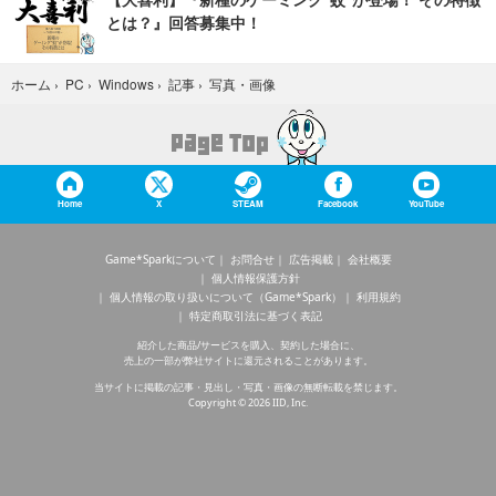
とは？』回答募集中！
写真・画像
ホーム
›
PC
›
Windows
›
記事
›
Home
X
STEAM
Facebook
YouTube
Game*Sparkについて
お問合せ
広告掲載
会社概要
個人情報保護方針
個人情報の取り扱いについて（Game*Spark）
利用規約
特定商取引法に基づく表記
紹介した商品/サービスを購入、契約した場合に、
売上の一部が弊社サイトに還元されることがあります。
当サイトに掲載の記事・見出し・写真・画像の無断転載を禁じます。
Copyright © 2026 IID, Inc.