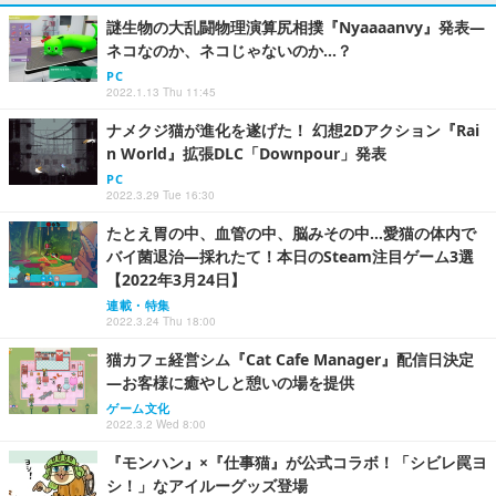
謎生物の大乱闘物理演算尻相撲『Nyaaaanvy』発表―
ネコなのか、ネコじゃないのか…？
PC
2022.1.13 Thu 11:45
ナメクジ猫が進化を遂げた！ 幻想2Dアクション『Rai
n World』拡張DLC「Downpour」発表
PC
2022.3.29 Tue 16:30
たとえ胃の中、血管の中、脳みその中…愛猫の体内で
バイ菌退治―採れたて！本日のSteam注目ゲーム3選
【2022年3月24日】
連載・特集
2022.3.24 Thu 18:00
猫カフェ経営シム『Cat Cafe Manager』配信日決定
―お客様に癒やしと憩いの場を提供
ゲーム文化
2022.3.2 Wed 8:00
『モンハン』×『仕事猫』が公式コラボ！「シビレ罠ヨ
シ！」なアイルーグッズ登場