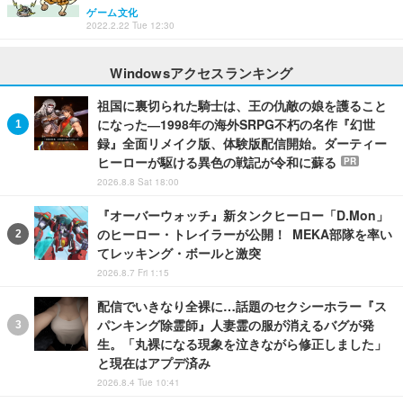
ゲーム文化
2022.2.22 Tue 12:30
Windowsアクセスランキング
祖国に裏切られた騎士は、王の仇敵の娘を護ること
になった―1998年の海外SRPG不朽の名作『幻世
録』全面リメイク版、体験版配信開始。ダーティー
ヒーローが駆ける異色の戦記が令和に蘇る
PR
2026.8.8 Sat 18:00
『オーバーウォッチ』新タンクヒーロー「D.Mon」
のヒーロー・トレイラーが公開！ MEKA部隊を率い
てレッキング・ボールと激突
2026.8.7 Fri 1:15
配信でいきなり全裸に…話題のセクシーホラー『ス
パンキング除霊師』人妻霊の服が消えるバグが発
生。「丸裸になる現象を泣きながら修正しました」
と現在はアプデ済み
2026.8.4 Tue 10:41