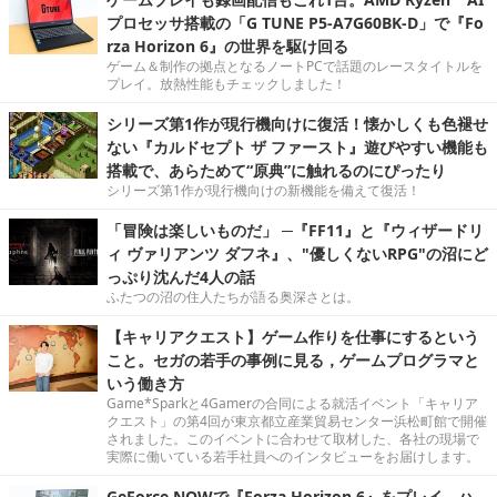
プロセッサ搭載の「G TUNE P5-A7G60BK-D」で『Fo
rza Horizon 6』の世界を駆け回る
ゲーム＆制作の拠点となるノートPCで話題のレースタイトルを
プレイ。放熱性能もチェックしました！
シリーズ第1作が現行機向けに復活！懐かしくも色褪せ
ない『カルドセプト ザ ファースト』遊びやすい機能も
搭載で、あらためて“原典”に触れるのにぴったり
シリーズ第1作が現行機向けの新機能を備えて復活！
「冒険は楽しいものだ」 ─『FF11』と『ウィザードリ
ィ ヴァリアンツ ダフネ』、"優しくないRPG"の沼にど
っぷり沈んだ4人の話
ふたつの沼の住人たちが語る奥深さとは。
【キャリアクエスト】ゲーム作りを仕事にするという
こと。セガの若手の事例に見る，ゲームプログラマと
いう働き方
Game*Sparkと4Gamerの合同による就活イベント「キャリア
クエスト」の第4回が東京都立産業貿易センター浜松町館で開催
されました。このイベントに合わせて取材した、各社の現場で
実際に働いている若手社員へのインタビューをお届けします。
GeForce NOWで『Forza Horizon 6』をプレイ。ハ