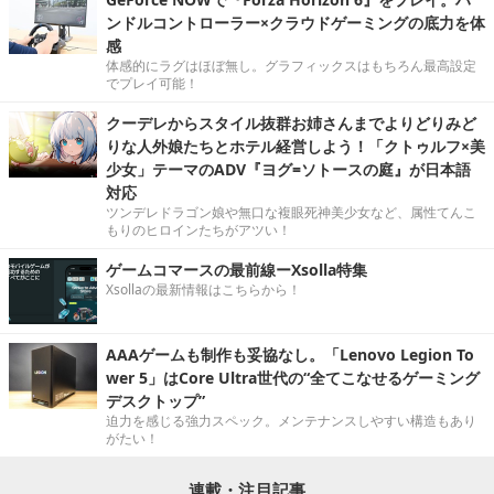
ンドルコントローラー×クラウドゲーミングの底力を体
感
体感的にラグはほぼ無し。グラフィックスはもちろん最高設定
でプレイ可能！
クーデレからスタイル抜群お姉さんまでよりどりみど
りな人外娘たちとホテル経営しよう！「クトゥルフ×美
少女」テーマのADV『ヨグ=ソトースの庭』が日本語
対応
ツンデレドラゴン娘や無口な複眼死神美少女など、属性てんこ
もりのヒロインたちがアツい！
ゲームコマースの最前線ーXsolla特集
Xsollaの最新情報はこちらから！
AAAゲームも制作も妥協なし。「Lenovo Legion To
wer 5」はCore Ultra世代の“全てこなせるゲーミング
デスクトップ”
迫力を感じる強力スペック。メンテナンスしやすい構造もあり
がたい！
連載・注目記事