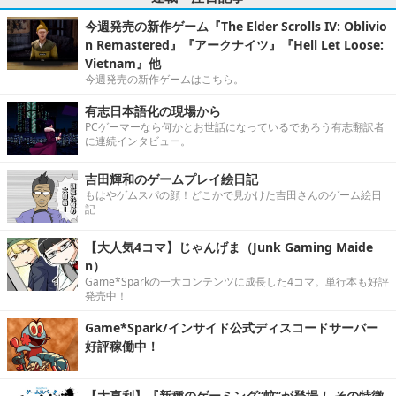
今週発売の新作ゲーム『The Elder Scrolls IV: Oblivio
n Remastered』『アークナイツ』『Hell Let Loose:
Vietnam』他
今週発売の新作ゲームはこちら。
有志日本語化の現場から
PCゲーマーなら何かとお世話になっているであろう有志翻訳者
に連続インタビュー。
吉田輝和のゲームプレイ絵日記
もはやゲムスパの顔！どこかで見かけた吉田さんのゲーム絵日
記
【大人気4コマ】じゃんげま（Junk Gaming Maide
n）
Game*Sparkの一大コンテンツに成長した4コマ。単行本も好評
発売中！
Game*Spark/インサイド公式ディスコードサーバー
好評稼働中！
【大喜利】『新種のゲーミング“蚊”が登場！ その特徴