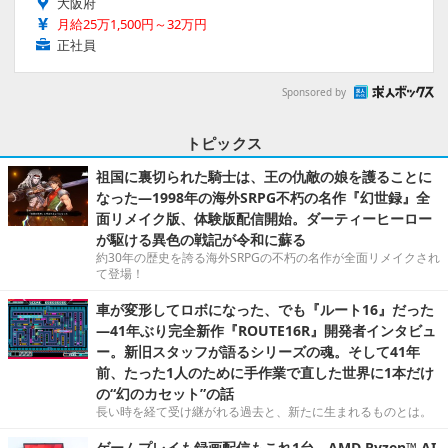
大阪府
月給25万1,500円～32万円
正社員
Sponsored by
トピックス
祖国に裏切られた騎士は、王の仇敵の娘を護ることに
なった―1998年の海外SRPG不朽の名作『幻世録』全
面リメイク版、体験版配信開始。ダーティーヒーロー
が駆ける異色の戦記が令和に蘇る
約30年の歴史を誇る海外SRPGの不朽の名作が全面リメイクされ
て登場！
車が変形してロボになった、でも『ルート16』だった
―41年ぶり完全新作『ROUTE16R』開発者インタビュ
ー。新旧スタッフが語るシリーズの魂。そして41年
前、たった1人のために手作業で直した世界に1本だけ
の“幻のカセット”の話
長い時を経て受け継がれる過去と、新たに生まれるものとは。
ゲームプレイも録画配信もこれ1台。AMD Ryzen™ AI