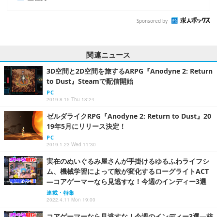
Sponsored by
関連ニュース
3D空間と2D空間を旅するARPG『Anodyne 2: Return
to Dust』Steamで配信開始
PC
2019.8.15 Thu 18:24
ゼルダライクRPG『Anodyne 2: Return to Dust』20
19年5月にリリース決定！
PC
2019.1.23 Wed 11:30
実在のぬいぐるみ屋さんが手掛けるゆるふわライフシ
ム、機械学習によって敵が変化するローグライトACT
―コアゲーマーなら見逃すな！今週のインディー3選
連載・特集
2022.4.11 Mon 19:00
コアゲーマーなら見逃すな！今週のインディー3選―核