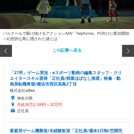
パルクールで駆け抜けるアクションADV『Sephonie』PC向けに配信開始
―幻想的な島に隠された謎とは
この記事へ戻る
「27卒」ゲーム実況・eスポーツ動画の編集スタッフ・クリ
エイタースキル習得「正社員/残業ほぼなし推奨」映像・動
画系転職希望/横浜市西区高島3丁目
株式会社alBee
神奈川県
月給26万2,100円～32万円
正社員
家庭用ゲーム機製造/未経験歓迎「正社員/週休2日制/空調完