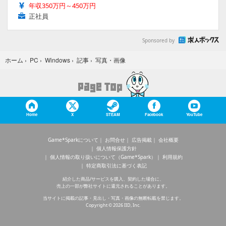
年収350万円～450万円
正社員
Sponsored by
写真・画像
ホーム
›
PC
›
Windows
›
記事
›
Home
X
STEAM
Facebook
YouTube
Game*Sparkについて
お問合せ
広告掲載
会社概要
個人情報保護方針
個人情報の取り扱いについて（Game*Spark）
利用規約
特定商取引法に基づく表記
紹介した商品/サービスを購入、契約した場合に、
売上の一部が弊社サイトに還元されることがあります。
当サイトに掲載の記事・見出し・写真・画像の無断転載を禁じます。
Copyright © 2026 IID, Inc.