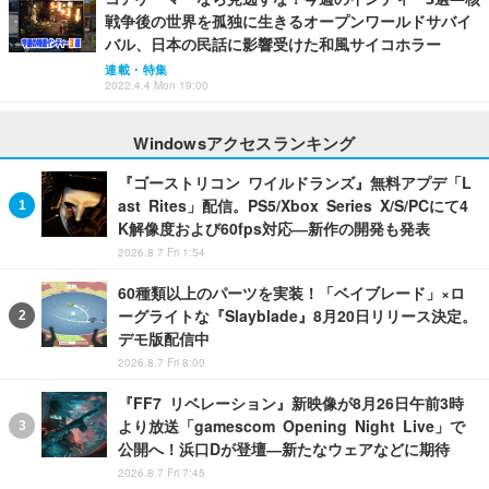
戦争後の世界を孤独に生きるオープンワールドサバイ
バル、日本の民話に影響受けた和風サイコホラー
連載・特集
2022.4.4 Mon 19:00
Windowsアクセスランキング
『ゴーストリコン ワイルドランズ』無料アプデ「L
ast Rites」配信。PS5/Xbox Series X/S/PCにて4
K解像度および60fps対応―新作の開発も発表
2026.8.7 Fri 1:54
60種類以上のパーツを実装！「ベイブレード」×ロ
ーグライトな『Slayblade』8月20日リリース決定。
デモ版配信中
2026.8.7 Fri 8:00
『FF7 リベレーション』新映像が8月26日午前3時
より放送「gamescom Opening Night Live」で
公開へ！浜口Dが登壇―新たなウェアなどに期待
2026.8.7 Fri 7:45