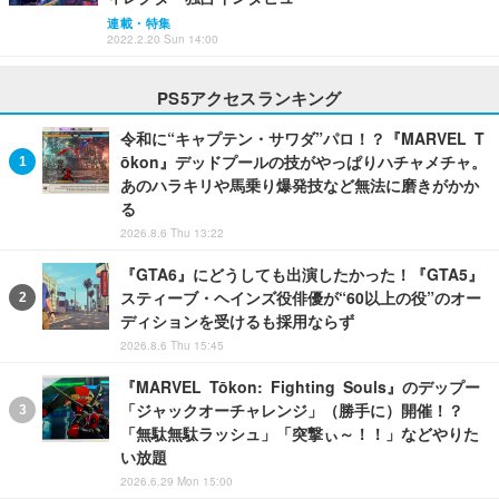
連載・特集
2022.2.20 Sun 14:00
PS5アクセスランキング
令和に“キャプテン・サワダ”パロ！？『MARVEL T
ōkon』デッドプールの技がやっぱりハチャメチャ。
あのハラキリや馬乗り爆発技など無法に磨きがかか
る
2026.8.6 Thu 13:22
『GTA6』にどうしても出演したかった！『GTA5』
スティーブ・ヘインズ役俳優が“60以上の役”のオー
ディションを受けるも採用ならず
2026.8.6 Thu 15:45
『MARVEL Tōkon: Fighting Souls』のデップー
「ジャックオーチャレンジ」（勝手に）開催！？
「無駄無駄ラッシュ」「突撃ぃ～！！」などやりた
い放題
2026.6.29 Mon 15:00