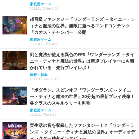
家庭用ゲーム
2022.3.15 Tue 6:00
超弩級ファンタジー『ワンダーランズ ～タイニー・テ
ィナと魔法の世界』無限に遊べるエンドコンテンツ
「カオス・チャンバー」公開
家庭用ゲーム
2022.3.10 Thu 6:30
剣と魔法が使える異色のFPS『ワンダーランズ ～タイ
ニー・ティナと魔法の世界』は新規プレイヤーにも開
かれている―先行プレイレポ！
連載・特集
2022.3.1 Tue 11:45
『ボダラン』スピンオフ『ワンダーランズ ～タイニ
ー・ティナと魔法の世界』20分超の最新プレイ映像！
各クラスのスキルツリーも判明
家庭用ゲーム
2022.3.1 Tue 0:54
実生活の音を収録したファンタジー！？『ワンダーラ
ンズ ～タイニー・ティナと魔法の世界』オーディオデ
ィレクター独占インタビュー