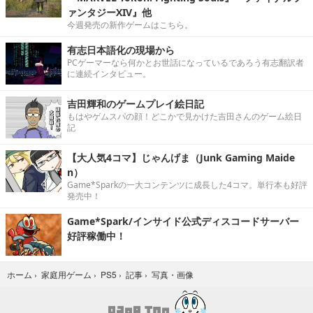
ァンタジーXIV』他
今週発売の新作ゲームはこちら。
有志日本語化の現場から
PCゲーマーなら何かとお世話になっているであろう有志翻訳者
に連続インタビュー。
吉田輝和のゲームプレイ絵日記
もはやゲムスパの顔！どこかで見かけた吉田さんのゲーム絵日
記
【大人気4コマ】じゃんげま（Junk Gaming Maide
n）
Game*Sparkの一大コンテンツに成長した4コマ。単行本も好評
発売中！
Game*Spark/インサイド公式ディスコードサーバー
好評稼働中！
写真・画像
ホーム
›
家庭用ゲーム
›
PS5
›
記事
›