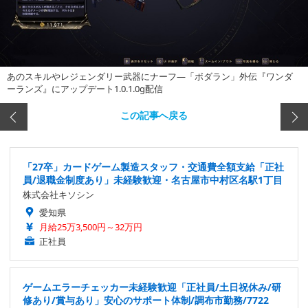
あのスキルやレジェンダリー武器にナーフ―「ボダラン」外伝『ワンダ
ーランズ』にアップデート1.0.1.0g配信
この記事へ戻る
「27卒」カードゲーム製造スタッフ・交通費全額支給「正社
員/退職金制度あり」未経験歓迎・名古屋市中村区名駅1丁目
株式会社キソシン
愛知県
月給25万3,500円～32万円
正社員
ゲームエラーチェッカー未経験歓迎「正社員/土日祝休み/研
修あり/賞与あり」安心のサポート体制/調布市勤務/7722