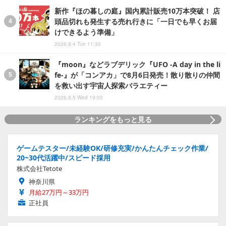
新作『ほの暮しの庭』国内累計販売10万本突破！ 店
頭品切れも発生する売れ行きに「一日でも早くお届
けできるよう準備」
2026.8.4 Tue 11:30
『moon』などラブデリック『UFO -A day in the li
fe-』が「コンアカ」で8月6日発売！散り散りの仲間
を救い出す宇宙人探索バラエティー
2026.8.5 Wed 19:00
ランキングをもっと見る
ゲームテスター/未経験OK/研修充実/かんたんチェック作業/
20~30代活躍中/スピード採用
株式会社Tetote
神奈川県
月給27万円～33万円
正社員