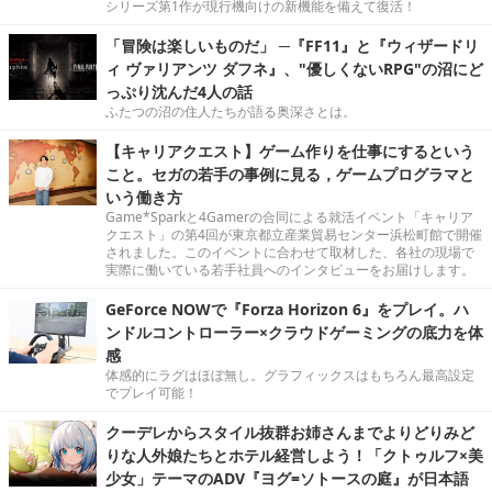
シリーズ第1作が現行機向けの新機能を備えて復活！
「冒険は楽しいものだ」 ─『FF11』と『ウィザードリ
ィ ヴァリアンツ ダフネ』、"優しくないRPG"の沼にど
っぷり沈んだ4人の話
ふたつの沼の住人たちが語る奥深さとは。
【キャリアクエスト】ゲーム作りを仕事にするという
こと。セガの若手の事例に見る，ゲームプログラマと
いう働き方
Game*Sparkと4Gamerの合同による就活イベント「キャリア
クエスト」の第4回が東京都立産業貿易センター浜松町館で開催
されました。このイベントに合わせて取材した、各社の現場で
実際に働いている若手社員へのインタビューをお届けします。
GeForce NOWで『Forza Horizon 6』をプレイ。ハ
ンドルコントローラー×クラウドゲーミングの底力を体
感
体感的にラグはほぼ無し。グラフィックスはもちろん最高設定
でプレイ可能！
クーデレからスタイル抜群お姉さんまでよりどりみど
りな人外娘たちとホテル経営しよう！「クトゥルフ×美
少女」テーマのADV『ヨグ=ソトースの庭』が日本語