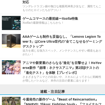
対応
ツンデレドラゴン娘や無口な複眼死神美少女など、属性てんこ
もりのヒロインたちがアツい！
ゲームコマースの最前線ーXsolla特集
Xsollaの最新情報はこちらから！
AAAゲームも制作も妥協なし。「Lenovo Legion To
wer 5」はCore Ultra世代の“全てこなせるゲーミング
デスクトップ”
迫力を感じる強力スペック。メンテナンスしやすい構造もあり
がたい！
アニマや新要素のさらなる“進化”を目撃せよ！HoYov
erse新作『崩壊：ネクサスアニマ』第2回βテストの
「進化テスト」を体験【プレイレポ】
さまざまなアニマとの出会いや、スキルによってさらに戦略性
が増したバトルなど、本作の注目の要素に迫ります！
連載・注目記事
今週発売の新作ゲーム『Beast of Reincarnation』
『MARVEL Tōkon: Fighting Souls』『ファイナルフ