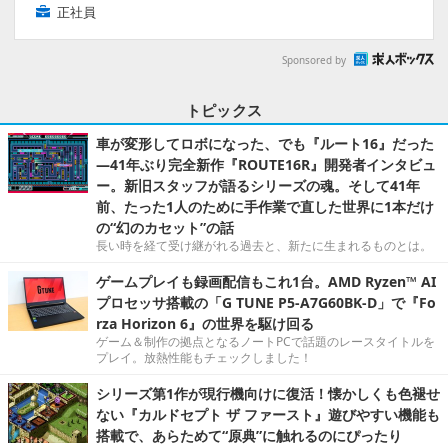
正社員
Sponsored by
トピックス
車が変形してロボになった、でも『ルート16』だった
―41年ぶり完全新作『ROUTE16R』開発者インタビュ
ー。新旧スタッフが語るシリーズの魂。そして41年
前、たった1人のために手作業で直した世界に1本だけ
の“幻のカセット”の話
長い時を経て受け継がれる過去と、新たに生まれるものとは。
ゲームプレイも録画配信もこれ1台。AMD Ryzen™ AI
プロセッサ搭載の「G TUNE P5-A7G60BK-D」で『Fo
rza Horizon 6』の世界を駆け回る
ゲーム＆制作の拠点となるノートPCで話題のレースタイトルを
プレイ。放熱性能もチェックしました！
シリーズ第1作が現行機向けに復活！懐かしくも色褪せ
ない『カルドセプト ザ ファースト』遊びやすい機能も
搭載で、あらためて“原典”に触れるのにぴったり