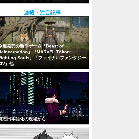
連載・注目記事
今週発売の新作ゲーム『Beast of
Reincarnation』『MARVEL Tōkon:
Fighting Souls』『ファイナルファンタジー
XIV』他
有志日本語化の現場から