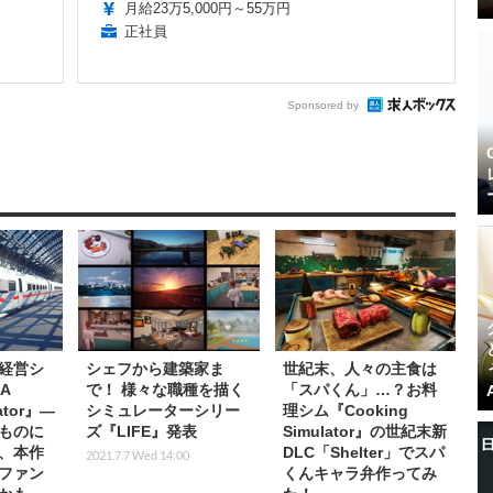
月給23万5,000円～55万円
正社員
Sponsored by
経営シ
シェフから建築家ま
世紀末、人々の主食は
 A
で！ 様々な職種を描く
「スパくん」…？お料
lator』―
シミュレーターシリー
理シム『Cooking
ものに
ズ『LIFE』発表
Simulator』の世紀末新
、本作
DLC「Shelter」でスパ
2021.7.7 Wed 14:00
ファン
くんキャラ弁作ってみ