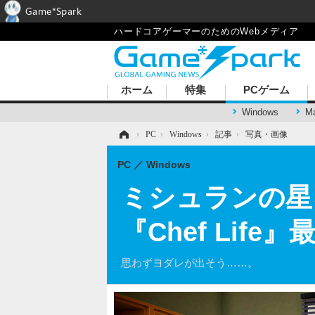
Game*Spark
ハードコアゲーマーのためのWebメディア
ホーム
特集
PCゲーム
Windows
M
ホーム
›
PC
›
Windows
›
記事
›
写真・画像
PC
Windows
ミシュランの星
『Chef Lif
思わずヨダレが出そう……。