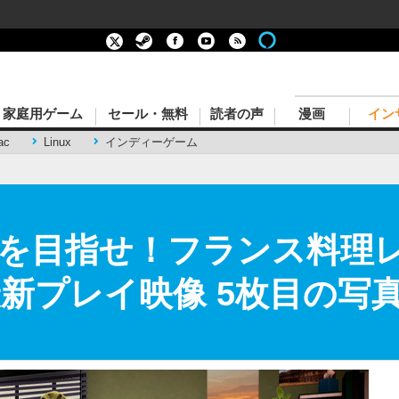
家庭用ゲーム
セール・無料
読者の声
漫画
イン
ac
Linux
インディーゲーム
を目指せ！フランス料理
e』最新プレイ映像 5枚目の