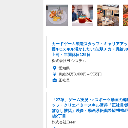
カードゲーム製造スタッフ・キャリアアッ
援/PCスキル活かしたい方/駅チカ・月給3
上可・年間休日125日
株式会社ELシステム
愛知県
月給24万3,400円～55万円
正社員
「27卒」ゲーム実況・eスポーツ動画の編
ッフ・クリエイタースキル習得「正社員/
ぼなし推奨」映像・動画系転職希望/豊島
袋2丁目
株式会社Creer