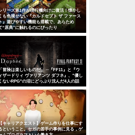
シリーズ第1作が現行機向けに復活！懐かし
くも色褪せない『カルドセプト ザ ファース
ト』遊びやすい機能も搭載で、あらため
て“原典”に触れるのにぴったり
「冒険は楽しいものだ」 ─『FF11』と『ウ
ィザードリィ ヴァリアンツ ダフネ』、"優し
くないRPG"の沼にどっぷり沈んだ4人の話
【キャリアクエスト】ゲーム作りを仕事にす
るということ。セガの若手の事例に見る，ゲ
ームプログラマという働き方