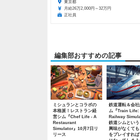
東京都
月給26万2,000円～32万円
正社員
編集部おすすめの記事
ミシュランとコラボの
鉄道運転＆会社
本格派！レストラン経
ム『Train Life:
営シム『Chef Life - A
Railway Simu
Restaurant
鉄道シムという
Simulator』10月7日リ
興味がなくても
リース
をプレイすれば