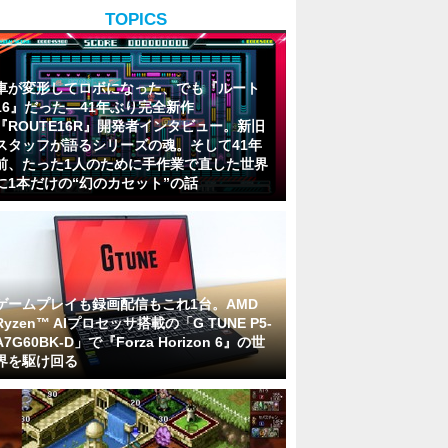
TOPICS
車が変形してロボになった、でも『ルート
16』だった―41年ぶり完全新作
『ROUTE16R』開発者インタビュー。新旧
スタッフが語るシリーズの魂。そして41年
前、たった1人のために手作業で直した世界
に1本だけの“幻のカセット”の話
ゲームプレイも録画配信もこれ1台。AMD
Ryzen™ AIプロセッサ搭載の「G TUNE P5-
A7G60BK-D」で『Forza Horizon 6』の世
界を駆け回る