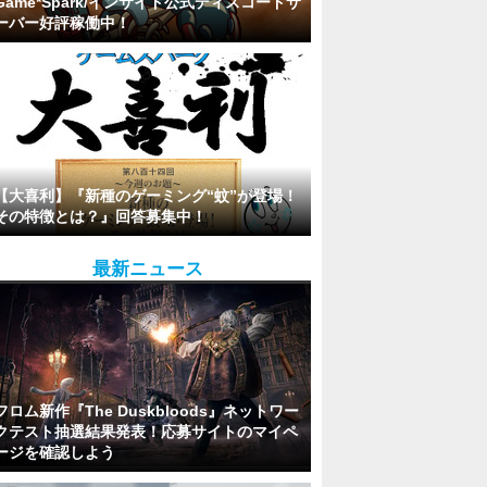
Game*Spark/インサイド公式ディスコードサ
ーバー好評稼働中！
【大喜利】『新種のゲーミング“蚊”が登場！
その特徴とは？』回答募集中！
最新ニュース
フロム新作『The Duskbloods』ネットワー
クテスト抽選結果発表！応募サイトのマイペ
ージを確認しよう