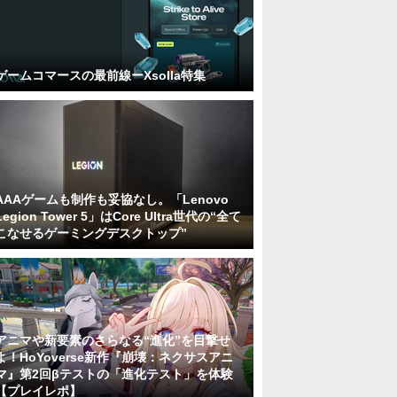
ゲームコマースの最前線ーXsolla特集
AAAゲームも制作も妥協なし。「Lenovo
Legion Tower 5」はCore Ultra世代の“全て
こなせるゲーミングデスクトップ”
アニマや新要素のさらなる“進化”を目撃せ
よ！HoYoverse新作『崩壊：ネクサスアニ
マ』第2回βテストの「進化テスト」を体験
【プレイレポ】