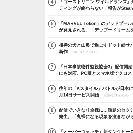
『ゴーストリコン ワイルドランズ』
ディングが終わらない」報告がSte
『MARVEL Tōkon』のデッド
が発見される。「デップードリーム
相棒の犬と山奥で過ごすドット絵サバイバル『
新作
2026.8.7 Fri 18:15
『日本事故物件監視協会3』配信開
にも対応。PC版とスマホ版でクロス
往年の「Kスタイル」バトルが日本に再来！
月14日サービス開始
2026.8.7 Fri 20:45
配信でいきなり全裸に…話題のセク
発生。「丸裸になる現象を泣きなが
『オーバーウォッチ』新タンクヒーロー