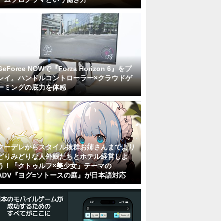
GeForce NOWで『Forza Horizon 6』をプ
レイ。ハンドルコントローラー×クラウドゲ
ーミングの底力を体感
クーデレからスタイル抜群お姉さんまでより
どりみどりな人外娘たちとホテル経営しよ
う！「クトゥルフ×美少女」テーマの
ADV『ヨグ=ソトースの庭』が日本語対応