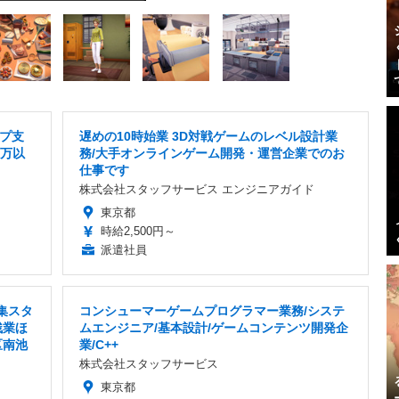
プ支
遅めの10時始業 3D対戦ゲームのレベル設計業
0万以
務/大手オンラインゲーム開発・運営企業でのお
仕事です
株式会社スタッフサービス エンジニアガイド
東京都
時給2,500円～
派遣社員
集スタ
コンシューマーゲームプログラマー業務/システ
残業ほ
ムエンジニア/基本設計/ゲームコンテンツ開発企
区南池
業/C++
株式会社スタッフサービス
東京都