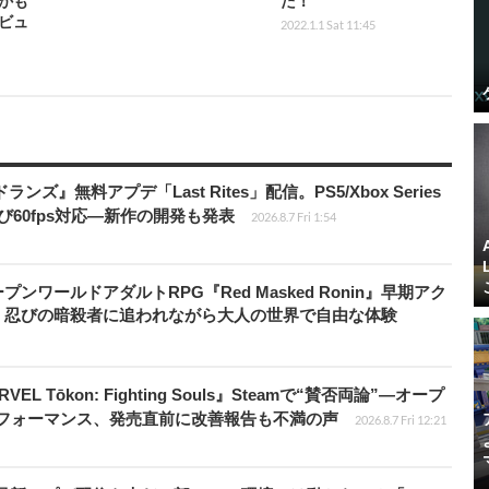
かも
た！
ビュ
2022.1.1 Sat 11:45
ズ』無料アプデ「Last Rites」配信。PS5/Xbox Series
よび60fps対応―新作の開発も発表
2026.8.7 Fri 1:54
ワールドアダルトRPG『Red Masked Ronin』早期アク
、忍びの暗殺者に追われながら大人の世界で自由な体験
 Tōkon: Fighting Souls』Steamで“賛否両論”―オープ
パフォーマンス、発売直前に改善報告も不満の声
2026.8.7 Fri 12:21