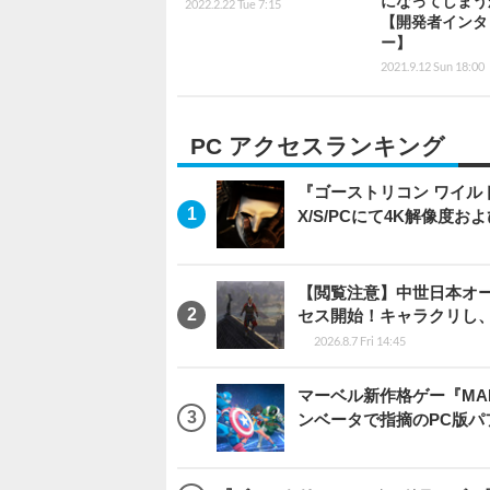
になってしまう
2022.2.22 Tue 7:15
【開発者インタ
ー】
2021.9.12 Sun 18:00
PC アクセスランキング
『ゴーストリコン ワイルドラン
X/S/PCにて4K解像度お
【閲覧注意】中世日本オープン
セス開始！キャラクリし
2026.8.7 Fri 14:45
マーベル新作格ゲー『MARVEL
ンベータで指摘のPC版