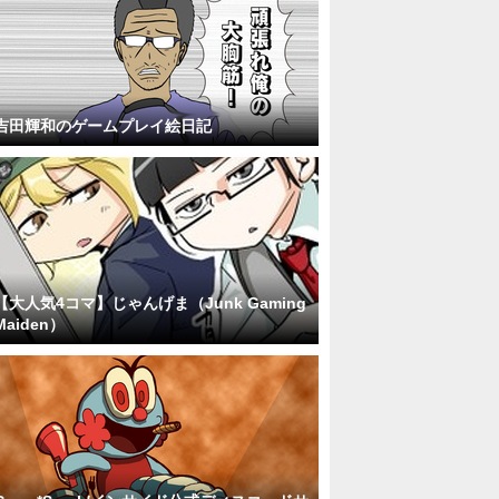
吉田輝和のゲームプレイ絵日記
【大人気4コマ】じゃんげま（Junk Gaming
Maiden）