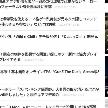
最新アプデ配信も未だ一部のCPU環境では動かない？「ロー
amフォーラムや海外掲示板に投稿
2026.8.7 Fri 17:45
プールは瞬獄殺も使える！？格ゲー乱舞技が元ネタの隠しコマンド
を使わざるを得ない」などパロ満載
2026.8.7 Fri 13:30
Wild n Chill』デモ版配信！『Cast n Chill』開発元
始！実在の物件を監視する間違い探しホラー新作は協力プレイ
プレイできる
2026.8.7 Fri 14:07
基本無料オンラインTPS『GunZ The Duel』Steam版8
シーホラー『スパンキング除霊師』人妻霊の服が消えるバグが
ら修正しました」と現在はアプデ済み
2026.8.4 Tue 10:41
「D.Mon」のヒーロー・トレイラーが公開！ MEKA部隊