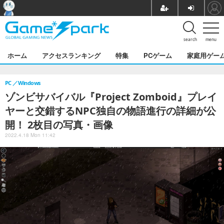
search
menu
ホーム
アクセスランキング
特集
PCゲーム
家庭用ゲー
PC
Windows
ゾンビサバイバル『Project Zomboid』プレイ
ヤーと交錯するNPC独自の物語進行の詳細が公
開！ 2枚目の写真・画像
2022.4.18 Mon 11:42