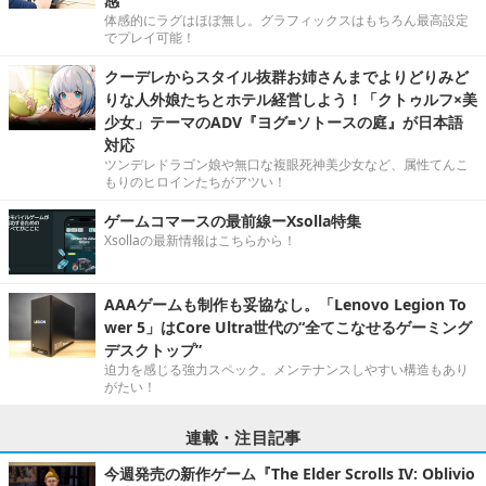
感
体感的にラグはほぼ無し。グラフィックスはもちろん最高設定
でプレイ可能！
クーデレからスタイル抜群お姉さんまでよりどりみど
りな人外娘たちとホテル経営しよう！「クトゥルフ×美
少女」テーマのADV『ヨグ=ソトースの庭』が日本語
対応
ツンデレドラゴン娘や無口な複眼死神美少女など、属性てんこ
もりのヒロインたちがアツい！
ゲームコマースの最前線ーXsolla特集
Xsollaの最新情報はこちらから！
AAAゲームも制作も妥協なし。「Lenovo Legion To
wer 5」はCore Ultra世代の“全てこなせるゲーミング
デスクトップ”
迫力を感じる強力スペック。メンテナンスしやすい構造もあり
がたい！
連載・注目記事
今週発売の新作ゲーム『The Elder Scrolls IV: Oblivio