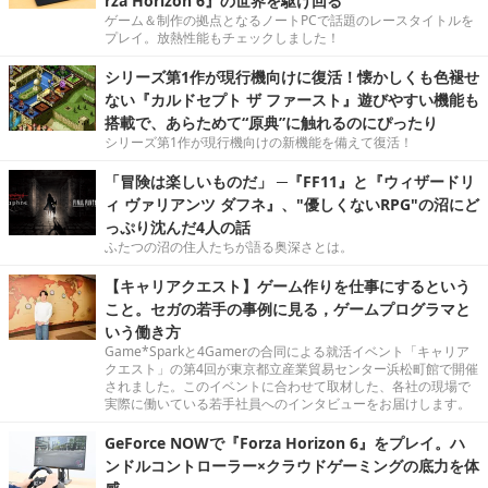
rza Horizon 6』の世界を駆け回る
ゲーム＆制作の拠点となるノートPCで話題のレースタイトルを
プレイ。放熱性能もチェックしました！
シリーズ第1作が現行機向けに復活！懐かしくも色褪せ
ない『カルドセプト ザ ファースト』遊びやすい機能も
搭載で、あらためて“原典”に触れるのにぴったり
シリーズ第1作が現行機向けの新機能を備えて復活！
「冒険は楽しいものだ」 ─『FF11』と『ウィザードリ
ィ ヴァリアンツ ダフネ』、"優しくないRPG"の沼にど
っぷり沈んだ4人の話
ふたつの沼の住人たちが語る奥深さとは。
【キャリアクエスト】ゲーム作りを仕事にするという
こと。セガの若手の事例に見る，ゲームプログラマと
いう働き方
Game*Sparkと4Gamerの合同による就活イベント「キャリア
クエスト」の第4回が東京都立産業貿易センター浜松町館で開催
されました。このイベントに合わせて取材した、各社の現場で
実際に働いている若手社員へのインタビューをお届けします。
GeForce NOWで『Forza Horizon 6』をプレイ。ハ
ンドルコントローラー×クラウドゲーミングの底力を体