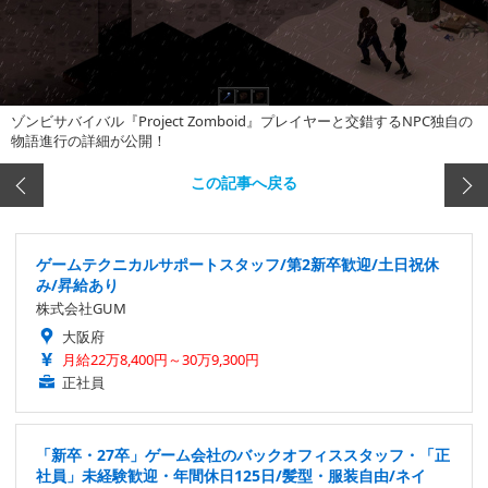
ゾンビサバイバル『Project Zomboid』プレイヤーと交錯するNPC独自の
物語進行の詳細が公開！
この記事へ戻る
ゲームテクニカルサポートスタッフ/第2新卒歓迎/土日祝休
み/昇給あり
株式会社GUM
大阪府
月給22万8,400円～30万9,300円
正社員
「新卒・27卒」ゲーム会社のバックオフィススタッフ・「正
社員」未経験歓迎・年間休日125日/髪型・服装自由/ネイ