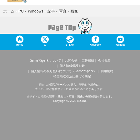
写真・画像
ホーム
›
PC
›
Windows
›
記事
›
Home
X
STEAM
Facebook
YouTube
Game*Sparkについて
お問合せ
広告掲載
会社概要
個人情報保護方針
個人情報の取り扱いについて（Game*Spark）
利用規約
特定商取引法に基づく表記
紹介した商品/サービスを購入、契約した場合に、
売上の一部が弊社サイトに還元されることがあります。
当サイトに掲載の記事・見出し・写真・画像の無断転載を禁じます。
Copyright © 2026 IID, Inc.