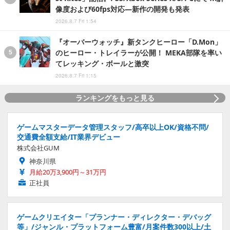
像度および60fps対応―新作の開発も発表
2026.8.7 Fri 1:54
『オーバーウォッチ』新タンクヒーロー「D.Mon」
のヒーロー・トレイラーが公開！ MEKA部隊を率い
てレッキング・ボールと激突
2026.8.7 Fri 1:15
ランキングをもっと見る
ゲームマスターデータ管理スタッフ/高卒以上OK/資格不問/
交通費全額支給/IT業界デビュー
株式会社GUM
神奈川県
月給20万3,900円～31万円
正社員
ゲームクリエイター「プランナー・ディレクター・デバッグ
等」/ジャンル・プラットフォーム豊富/月案件数300以上/土