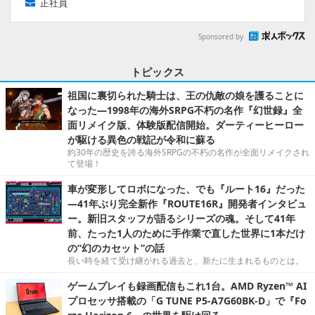
正社員
Sponsored by
トピックス
祖国に裏切られた騎士は、王の仇敵の娘を護ることに
なった―1998年の海外SRPG不朽の名作『幻世録』全
面リメイク版、体験版配信開始。ダーティーヒーロー
が駆ける異色の戦記が令和に蘇る
約30年の歴史を誇る海外SRPGの不朽の名作が全面リメイクされ
て登場！
車が変形してロボになった、でも『ルート16』だった
―41年ぶり完全新作『ROUTE16R』開発者インタビュ
ー。新旧スタッフが語るシリーズの魂。そして41年
前、たった1人のために手作業で直した世界に1本だけ
の“幻のカセット”の話
長い時を経て受け継がれる過去と、新たに生まれるものとは。
ゲームプレイも録画配信もこれ1台。AMD Ryzen™ AI
プロセッサ搭載の「G TUNE P5-A7G60BK-D」で『Fo