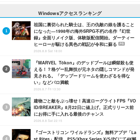
Windowsアクセスランキング
祖国に裏切られた騎士は、王の仇敵の娘を護ること
になった―1998年の海外SRPG不朽の名作『幻世
録』全面リメイク版、体験版配信開始。ダーティー
ヒーローが駆ける異色の戦記が令和に蘇る
PR
2026.8.8 Sat 18:00
『MARVEL Tōkon』のデッドプールは瞬獄殺も使
える！？格ゲー乱舞技が元ネタの隠しコマンドが発
見される。「デップードリームを使わざるを得な
い」などパロ満載
2026.8.7 Fri 13:30
建物ごと敵をぶっ壊せ！高速ローグライトFPS『VO
ID/BREAKER』8月22日に値上げ。正式リリース前
にお得に手に入れる最後のチャンス
2026.8.8 Sat 22:15
『ゴーストリコン ワイルドランズ』無料アプデ「La
st Rites」配信。PS5/Xbox Series X/S/PCにて4K解