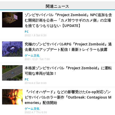
関連ニュース
ゾンビサバイバル『Project Zomboid』NPC追加を含
む開発計画を公表―「カメ対ウサギのカメ側」の立場
を捨てるつもりはない【UPDATE】
PC
2022.1.8 Sat 6:30
究極のゾンビサバイバルRPG『Project Zomboid』過
去最大のアップデート配信！最新トレイラーも披露
ゲーム文化
2021.12.21 Tue 7:00
本格派ゾンビサバイバル『Project Zomboid』に運転
可能な車両が追加！
PC
2018.6.2 Sat 9:00
『バイオハザード』などの影響受けたCo-op対応ゾン
ビサバイバルホラー新作『Outbreak: Contagious M
emories』配信開始
ゲーム文化
2022.4.7 Thu 6:00