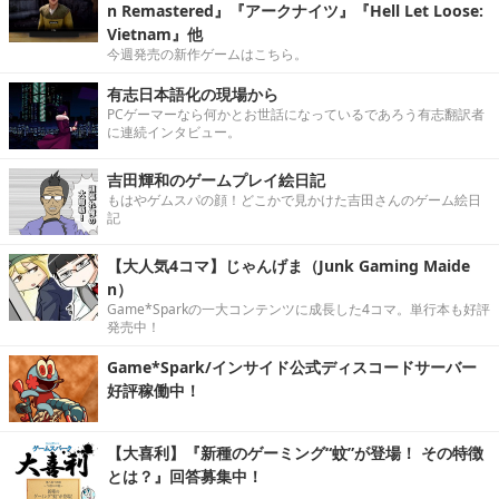
n Remastered』『アークナイツ』『Hell Let Loose:
Vietnam』他
今週発売の新作ゲームはこちら。
有志日本語化の現場から
PCゲーマーなら何かとお世話になっているであろう有志翻訳者
に連続インタビュー。
吉田輝和のゲームプレイ絵日記
もはやゲムスパの顔！どこかで見かけた吉田さんのゲーム絵日
記
【大人気4コマ】じゃんげま（Junk Gaming Maide
n）
Game*Sparkの一大コンテンツに成長した4コマ。単行本も好評
発売中！
Game*Spark/インサイド公式ディスコードサーバー
好評稼働中！
【大喜利】『新種のゲーミング“蚊”が登場！ その特徴
とは？』回答募集中！