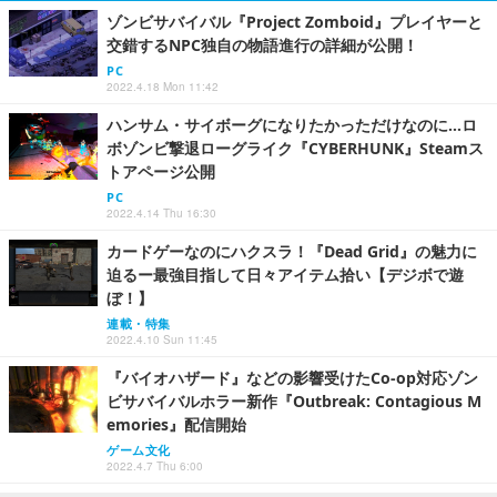
ゾンビサバイバル『Project Zomboid』プレイヤーと
交錯するNPC独自の物語進行の詳細が公開！
PC
2022.4.18 Mon 11:42
ハンサム・サイボーグになりたかっただけなのに…ロ
ボゾンビ撃退ローグライク『CYBERHUNK』Steamス
トアページ公開
PC
2022.4.14 Thu 16:30
カードゲーなのにハクスラ！『Dead Grid』の魅力に
迫るー最強目指して日々アイテム拾い【デジボで遊
ぼ！】
連載・特集
2022.4.10 Sun 11:45
『バイオハザード』などの影響受けたCo-op対応ゾン
ビサバイバルホラー新作『Outbreak: Contagious M
emories』配信開始
ゲーム文化
2022.4.7 Thu 6:00