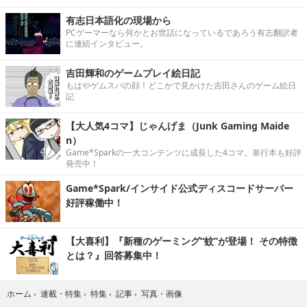
有志日本語化の現場から
PCゲーマーなら何かとお世話になっているであろう有志翻訳者
に連続インタビュー。
吉田輝和のゲームプレイ絵日記
もはやゲムスパの顔！どこかで見かけた吉田さんのゲーム絵日
記
【大人気4コマ】じゃんげま（Junk Gaming Maide
n）
Game*Sparkの一大コンテンツに成長した4コマ。単行本も好評
発売中！
Game*Spark/インサイド公式ディスコードサーバー
好評稼働中！
【大喜利】『新種のゲーミング“蚊”が登場！ その特徴
とは？』回答募集中！
写真・画像
ホーム
›
連載・特集
›
特集
›
記事
›