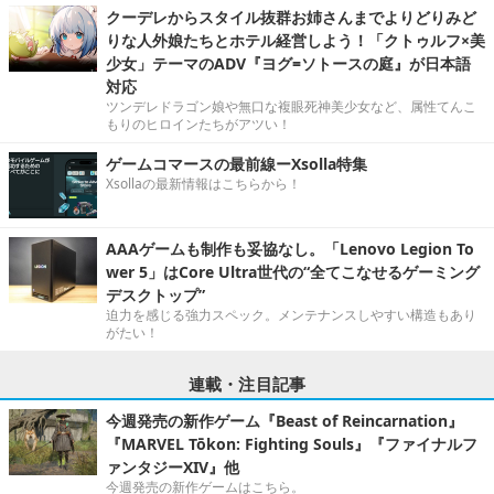
クーデレからスタイル抜群お姉さんまでよりどりみど
りな人外娘たちとホテル経営しよう！「クトゥルフ×美
少女」テーマのADV『ヨグ=ソトースの庭』が日本語
対応
ツンデレドラゴン娘や無口な複眼死神美少女など、属性てんこ
もりのヒロインたちがアツい！
ゲームコマースの最前線ーXsolla特集
Xsollaの最新情報はこちらから！
AAAゲームも制作も妥協なし。「Lenovo Legion To
wer 5」はCore Ultra世代の“全てこなせるゲーミング
デスクトップ”
迫力を感じる強力スペック。メンテナンスしやすい構造もあり
がたい！
連載・注目記事
今週発売の新作ゲーム『Beast of Reincarnation』
『MARVEL Tōkon: Fighting Souls』『ファイナルフ
ァンタジーXIV』他
今週発売の新作ゲームはこちら。