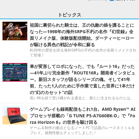
トピックス
祖国に裏切られた騎士は、王の仇敵の娘を護ることに
なった―1998年の海外SRPG不朽の名作『幻世録』全
面リメイク版、体験版配信開始。ダーティーヒーロー
が駆ける異色の戦記が令和に蘇る
約30年の歴史を誇る海外SRPGの不朽の名作が全面リメイクされ
て登場！
車が変形してロボになった、でも『ルート16』だった
―41年ぶり完全新作『ROUTE16R』開発者インタビュ
ー。新旧スタッフが語るシリーズの魂。そして41年
前、たった1人のために手作業で直した世界に1本だけ
の“幻のカセット”の話
長い時を経て受け継がれる過去と、新たに生まれるものとは。
ゲームプレイも録画配信もこれ1台。AMD Ryzen™ AI
プロセッサ搭載の「G TUNE P5-A7G60BK-D」で『Fo
rza Horizon 6』の世界を駆け回る
ゲーム＆制作の拠点となるノートPCで話題のレースタイトルを
プレイ。放熱性能もチェックしました！