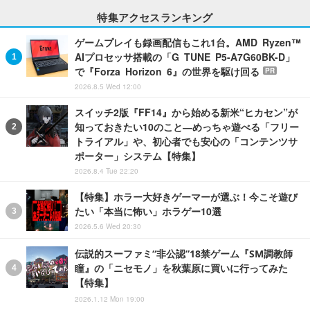
特集アクセスランキング
ゲームプレイも録画配信もこれ1台。AMD Ryzen™
AIプロセッサ搭載の「G TUNE P5-A7G60BK-D」
で『Forza Horizon 6』の世界を駆け回る
PR
2026.8.5 Wed 12:00
スイッチ2版『FF14』から始める新米“ヒカセン”が
知っておきたい10のこと―めっちゃ遊べる「フリー
トライアル」や、初心者でも安心の「コンテンツサ
ポーター」システム【特集】
2026.8.4 Tue 22:20
【特集】ホラー大好きゲーマーが選ぶ！今こそ遊び
たい「本当に怖い」ホラゲー10選
2026.5.6 Wed 20:30
伝説的スーファミ“非公認”18禁ゲーム『SM調教師
瞳』の「ニセモノ」を秋葉原に買いに行ってみた
【特集】
2026.1.12 Mon 19:00