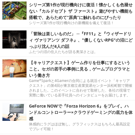
シリーズ第1作が現行機向けに復活！懐かしくも色褪せ
ない『カルドセプト ザ ファースト』遊びやすい機能も
搭載で、あらためて“原典”に触れるのにぴったり
シリーズ第1作が現行機向けの新機能を備えて復活！
「冒険は楽しいものだ」 ─『FF11』と『ウィザードリ
ィ ヴァリアンツ ダフネ』、"優しくないRPG"の沼にど
っぷり沈んだ4人の話
ふたつの沼の住人たちが語る奥深さとは。
【キャリアクエスト】ゲーム作りを仕事にするという
こと。セガの若手の事例に見る，ゲームプログラマと
いう働き方
Game*Sparkと4Gamerの合同による就活イベント「キャリア
クエスト」の第4回が東京都立産業貿易センター浜松町館で開催
されました。このイベントに合わせて取材した、各社の現場で
実際に働いている若手社員へのインタビューをお届けします。
GeForce NOWで『Forza Horizon 6』をプレイ。ハ
ンドルコントローラー×クラウドゲーミングの底力を体
感
体感的にラグはほぼ無し。グラフィックスはもちろん最高設定
でプレイ可能！