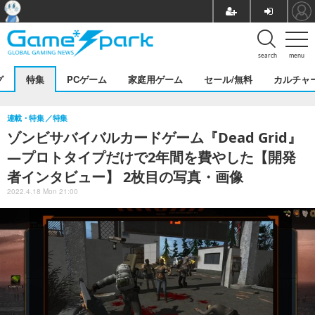
search
menu
グ
特集
PCゲーム
家庭用ゲーム
セール/無料
カルチャ
連載・特集
特集
ゾンビサバイバルカードゲーム『Dead Grid』
―プロトタイプだけで2年間を費やした【開発
者インタビュー】 2枚目の写真・画像
2022.4.18 Mon 21:00