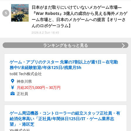
日本がまだ取りにいけていないメカゲーム市場―
『War Robots』3億人の成功から見える海外メカゲ
ーム市場と、日本のメカゲームへの提言【オリーさ
んのロボゲーコラム】
2026.8.2 Sun 18:45
ランキングをもっと見る
ゲーム・アプリのテスター 先輩の7割以上が週1日～在宅勤
務中!/未経験歓迎/年休125日/残業月5h
toBE Tech株式会社
神奈川県
月給20万5,000円～30万円
正社員
ゲーム周辺機器・コントローラーの組立スタッフ正社員・有
給消化率高い「正社員/年間休日125日/IT・ゲーム業界志
望」・港区芝
Yts株式会社