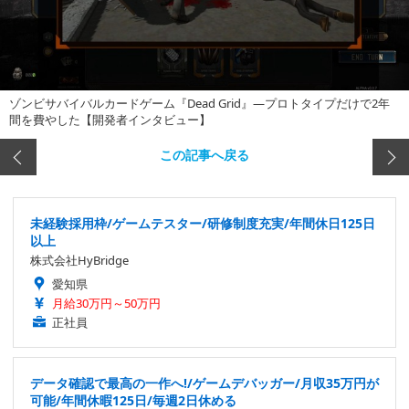
ゾンビサバイバルカードゲーム『Dead Grid』―プロトタイプだけで2年
間を費やした【開発者インタビュー】
この記事へ戻る
未経験採用枠/ゲームテスター/研修制度充実/年間休日125日
以上
株式会社HyBridge
愛知県
月給30万円～50万円
正社員
データ確認で最高の一作へ!/ゲームデバッガー/月収35万円が
可能/年間休暇125日/毎週2日休める