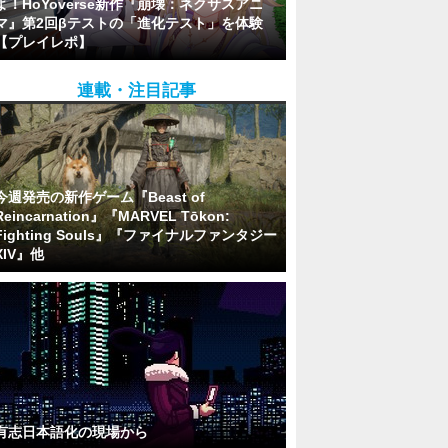
よ！HoYoverse新作『崩壊：ネクサスアニ
マ』第2回βテストの「進化テスト」を体験
【プレイレポ】
連載・注目記事
今週発売の新作ゲーム『Beast of
Reincarnation』『MARVEL Tōkon:
Fighting Souls』『ファイナルファンタジー
XIV』他
有志日本語化の現場から