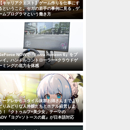
【キャリアクエスト】ゲーム作りを仕事にす
るということ。セガの若手の事例に見る，ゲ
ームプログラマという働き方
GeForce NOWで『Forza Horizon 6』をプ
レイ。ハンドルコントローラー×クラウドゲ
ーミングの底力を体感
クーデレからスタイル抜群お姉さんまでより
どりみどりな人外娘たちとホテル経営しよ
う！「クトゥルフ×美少女」テーマの
ADV『ヨグ=ソトースの庭』が日本語対応