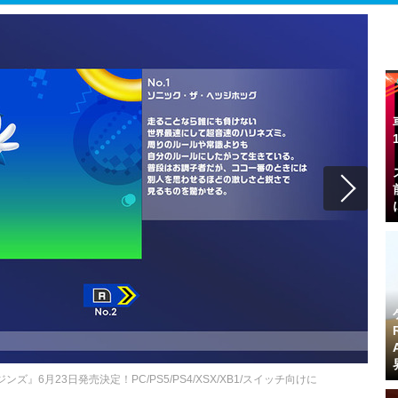
6月23日発売決定！PC/PS5/PS4/XSX/XB1/スイッチ向けに