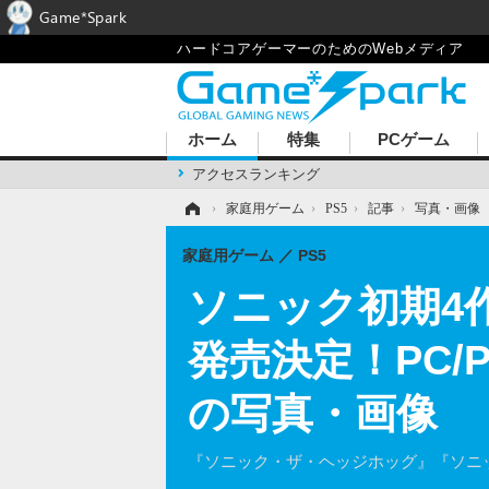
Game*Spark
ハードコアゲーマーのためのWebメディア
ホーム
特集
PCゲーム
アクセスランキング
ホーム
›
家庭用ゲーム
›
PS5
›
記事
›
写真・画像
家庭用ゲーム
PS5
ソニック初期4
発売決定！PC/PS
の写真・画像
『ソニック・ザ・ヘッジホッグ』『ソニッ