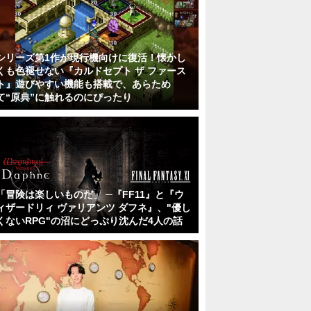
シリーズ第1作が現行機向けに復活！懐かし
くも色褪せない『カルドセプト ザ ファース
ト』遊びやすい機能も搭載で、あらため
て“原典”に触れるのにぴったり
「冒険は楽しいものだ」 ─『FF11』と『ウ
ィザードリィ ヴァリアンツ ダフネ』、"優し
くないRPG"の沼にどっぷり沈んだ4人の話