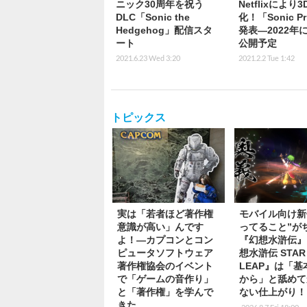
ニック30周年を祝う
Netflixにより
DLC「Sonic the
化！「Sonic Pr
Hedgehog」配信スタ
発表―2022年
ート
公開予定
2021.6.23 Wed 3:20
2021.2.2 Tue 1:42
トピックス
実は「若者ほど著作権
モバイル向け新
意識が高い」んです
ってること”が
よ！―カプコンとコン
『幻想水滸伝』
ピュータソフトウェア
想水滸伝 STAR
著作権協会のイベント
LEAP』は「
で「ゲームの音作り」
から」と舐めて
と「著作権」を学んで
ない仕上がり！
きた