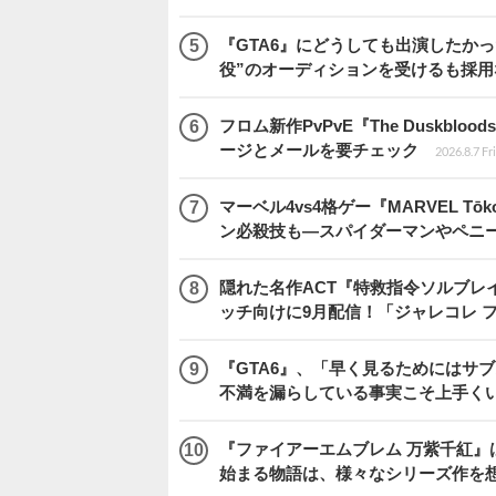
『GTA6』にどうしても出演したかっ
役”のオーディションを受けるも採用
フロム新作PvPvE『The Duskb
ージとメールを要チェック
2026.8.7 Fr
マーベル4vs4格ゲー『MARVEL 
ン必殺技も―スパイダーマンやペニ
隠れた名作ACT『特救指令ソルブレイ
ッチ向けに9月配信！「ジャレコレ 
『GTA6』、「早く見るためにはサブ
不満を漏らしている事実こそ上手く
『ファイアーエムブレム 万紫千紅』
始まる物語は、様々なシリーズ作を