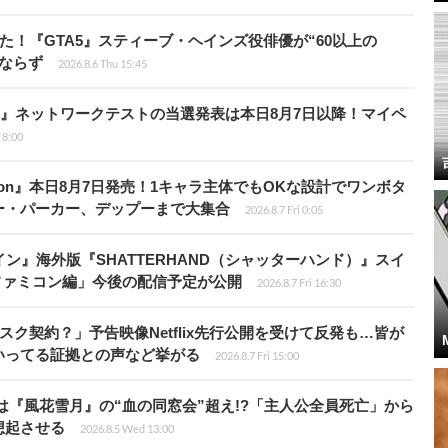
た！『GTA5』スティーブ・ヘインズ役俳優が“60以上の
ならず
2026.8.6 Thu 15:45
loods』ネットワークテストの当選発表は本日8月7日以降！マイペ
i 8:00
Tōkon』本日8月7日発売！1キャラ主体でもOKな設計でワンボタ
ー・パーカー、デップーまで大集合
2026.8.7 Fri 0:05
ン』海外版『SHATTERHAND（シャッターハンド）』スイ
ファミコン編」今後の配信予定が公開
2026.8.7 Fri 16:30
スク契約？」予告映像Netflix先行公開を受けて反発も…皆が
いってる証拠との声など挙がる
2026.8.7 Fri 15:00
は『風花雪月』の“血の同窓会”超え!?「主人公全員死亡」から
想起させる
2026.8.5 Wed 13:00