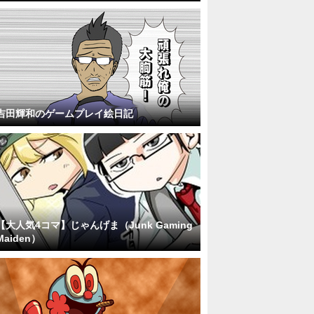
吉田輝和のゲームプレイ絵日記
【大人気4コマ】じゃんげま（Junk Gaming
Maiden）