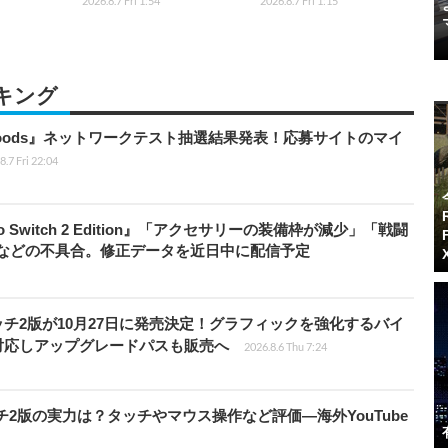
2026.8.7 Fri 1:54
2026.8.7 Fri 1:15
キング
kbloods』ネットワークテスト抽選結果発表！応募サイトのマイ
8.7 Fri 22:04
do Switch 2 Edition』「アクセサリーの装備枠が減少」「戦闘
」などの不具合。修正データを近日中に配信予定
チ2版が10月27日に発売決定！グラフィックを強化するバイ
対応しアップグレードパスも販売へ
2026.8.6 Thu 7:24
チ2版の実力は？タッチやマウス操作など評価―海外YouTube