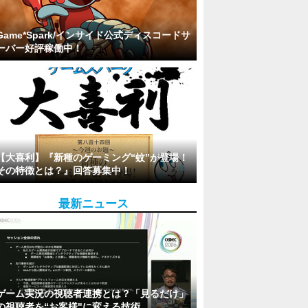
Game*Spark/インサイド公式ディスコードサ
ーバー好評稼働中！
【大喜利】『新種のゲーミング“蚊”が登場！
その特徴とは？』回答募集中！
最新ニュース
ゲーム実況の視聴者連携とは？「見るだけ」
の視聴者を“お客様"に変える技術