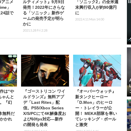
3Dアニメ
ルティメット』9月9日
「ソニック2」の全米週
ime」
発売！2022年にさらな
末興行収入が約90億円
に24話で
る「ソニック」新作ゲ
に
ームの発売予定が明ら
2022.4.11 Mon 14:00
かに
2021.5.28 Fri 2:28
作は“や
『ゴーストリコン ワイ
『オーバーウォッチ』
ちゃんと
ルドランズ』無料アプ
新タンクヒーロー
。『幻
デ「Last Rites」配
「D.Mon」のヒーロ
信。PS5/Xbox Series
ー・トレイラーが公
基本無料だ
X/S/PCにて4K解像度お
開！ MEKA部隊を率い
かかれ
よび60fps対応―新作
てレッキング・ボール
の開発も発表
と激突