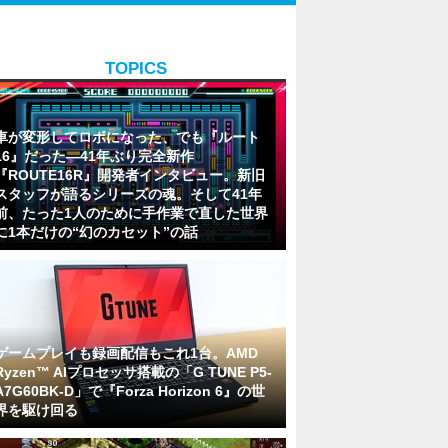
TOPICS
車が変形してロボになった、でも『ルート
16』だった―41年ぶり完全新作
『ROUTE16R』開発者インタビュー。新旧
スタッフが語るシリーズの魂。そして41年
前、たった1人のために手作業で直した世界
に1本だけの“幻のカセット”の話
ゲームプレイも録画配信もこれ1台。AMD
Ryzen™ AIプロセッサ搭載の「G TUNE P5-
A7G60BK-D」で『Forza Horizon 6』の世
界を駆け回る