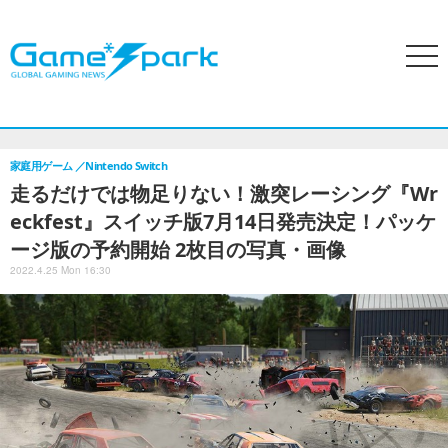
search
menu
ホーム
アクセスランキング
特集
PCゲーム
家庭用ゲー
家庭用ゲーム
Nintendo Switch
走るだけでは物足りない！激突レーシング『Wr
eckfest』スイッチ版7月14日発売決定！パッケ
ージ版の予約開始 2枚目の写真・画像
2022.4.25 Mon 16:30