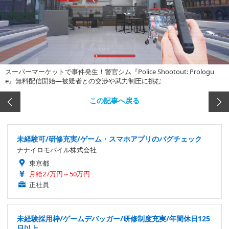
スーパーマーケットで事件発生！警官シム『Police Shootout: Prologu
e』無料配信開始―被疑者との交渉や武力制圧に挑む
この記事へ戻る
未経験可/研修充実/ゲーム・スマホアプリのバグチェック
ナナイロモバイル株式会社
東京都
月給27万円～50万円
正社員
未経験採用枠/ゲームデバッガー/研修制度充実/年間休日125
日以上