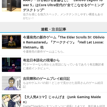
wer 5」はCore Ultra世代の“全てこなせるゲーミング
デスクトップ”
迫力を感じる強力スペック。メンテナンスしやすい構造もあり
がたい！
連載・注目記事
今週発売の新作ゲーム『The Elder Scrolls IV: Oblivio
n Remastered』『アークナイツ』『Hell Let Loose:
Vietnam』他
今週発売の新作ゲームはこちら。
有志日本語化の現場から
PCゲーマーなら何かとお世話になっているであろう有志翻訳者
に連続インタビュー。
吉田輝和のゲームプレイ絵日記
もはやゲムスパの顔！どこかで見かけた吉田さんのゲーム絵日
記
【大人気4コマ】じゃんげま（Junk Gaming Maide
n）
Game*Sparkの一大コンテンツに成長した4コマ。単行本も好評