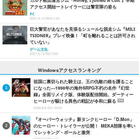
カルト教団運営シム『Honey, I Joined A Cult 』早期
アクセス開始ートレイラーには警官隊の姿も
PC
2021.9.15 Wed 7:00
巨大警官があなたを見張るシュールな脱走シム『MILI
TSIONER』プレイ映像！「町を離れることは許可され
ていない」
ゲーム文化
2021.2.13 Sat 7:00
Windowsアクセスランキング
祖国に裏切られた騎士は、王の仇敵の娘を護ること
になった―1998年の海外SRPG不朽の名作『幻世
録』全面リメイク版、体験版配信開始。ダーティー
ヒーローが駆ける異色の戦記が令和に蘇る
PR
2026.8.8 Sat 18:00
『オーバーウォッチ』新タンクヒーロー「D.Mon」
のヒーロー・トレイラーが公開！ MEKA部隊を率い
てレッキング・ボールと激突
2026.8.7 Fri 1:15