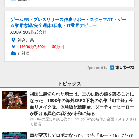
ゲームPR・プレスリリース作成サポートスタッフ/IT・ゲー
ム業界志望/完全週休2日制・IT業界デビュー
AQUARIUS株式会社
神奈川県
月給30万7,500円～60万円
正社員
Sponsored by
トピックス
祖国に裏切られた騎士は、王の仇敵の娘を護ることに
なった―1998年の海外SRPG不朽の名作『幻世録』全
面リメイク版、体験版配信開始。ダーティーヒーロー
が駆ける異色の戦記が令和に蘇る
約30年の歴史を誇る海外SRPGの不朽の名作が全面リメイクされ
て登場！
車が変形してロボになった、でも『ルート16』だった