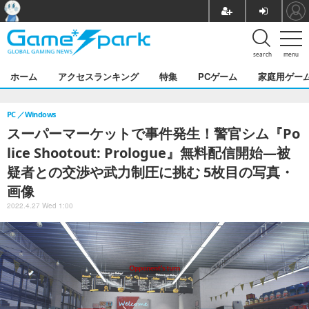
search
menu
ホーム
アクセスランキング
特集
PCゲーム
家庭用ゲー
PC
Windows
スーパーマーケットで事件発生！警官シム『Po
lice Shootout: Prologue』無料配信開始―被
疑者との交渉や武力制圧に挑む 5枚目の写真・
画像
2022.4.27 Wed 1:00