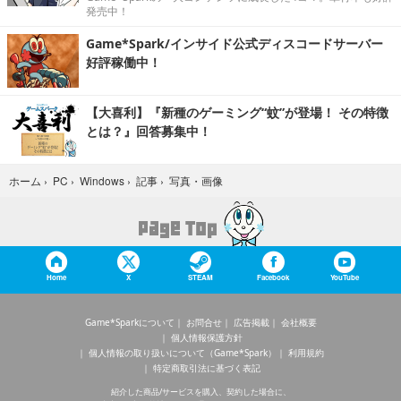
発売中！
Game*Spark/インサイド公式ディスコードサーバー
好評稼働中！
【大喜利】『新種のゲーミング“蚊”が登場！ その特徴
とは？』回答募集中！
写真・画像
ホーム
›
PC
›
Windows
›
記事
›
Home
X
STEAM
Facebook
YouTube
Game*Sparkについて
お問合せ
広告掲載
会社概要
個人情報保護方針
個人情報の取り扱いについて（Game*Spark）
利用規約
特定商取引法に基づく表記
紹介した商品/サービスを購入、契約した場合に、