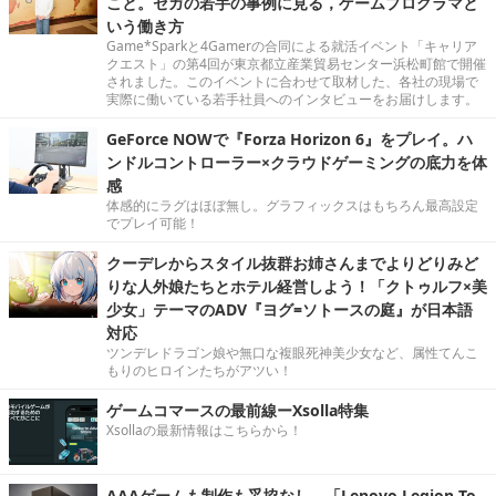
こと。セガの若手の事例に見る，ゲームプログラマと
いう働き方
Game*Sparkと4Gamerの合同による就活イベント「キャリア
クエスト」の第4回が東京都立産業貿易センター浜松町館で開催
されました。このイベントに合わせて取材した、各社の現場で
実際に働いている若手社員へのインタビューをお届けします。
GeForce NOWで『Forza Horizon 6』をプレイ。ハ
ンドルコントローラー×クラウドゲーミングの底力を体
感
体感的にラグはほぼ無し。グラフィックスはもちろん最高設定
でプレイ可能！
クーデレからスタイル抜群お姉さんまでよりどりみど
りな人外娘たちとホテル経営しよう！「クトゥルフ×美
少女」テーマのADV『ヨグ=ソトースの庭』が日本語
対応
ツンデレドラゴン娘や無口な複眼死神美少女など、属性てんこ
もりのヒロインたちがアツい！
ゲームコマースの最前線ーXsolla特集
Xsollaの最新情報はこちらから！
AAAゲームも制作も妥協なし。「Lenovo Legion To