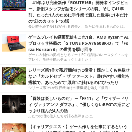
―41年ぶり完全新作『ROUTE16R』開発者インタビュ
ー。新旧スタッフが語るシリーズの魂。そして41年
前、たった1人のために手作業で直した世界に1本だけ
の“幻のカセット”の話
長い時を経て受け継がれる過去と、新たに生まれるものとは。
ゲームプレイも録画配信もこれ1台。AMD Ryzen™ AI
プロセッサ搭載の「G TUNE P5-A7G60BK-D」で『Fo
rza Horizon 6』の世界を駆け回る
ゲーム＆制作の拠点となるノートPCで話題のレースタイトルを
プレイ。放熱性能もチェックしました！
シリーズ第1作が現行機向けに復活！懐かしくも色褪せ
ない『カルドセプト ザ ファースト』遊びやすい機能も
搭載で、あらためて“原典”に触れるのにぴったり
シリーズ第1作が現行機向けの新機能を備えて復活！
「冒険は楽しいものだ」 ─『FF11』と『ウィザードリ
ィ ヴァリアンツ ダフネ』、"優しくないRPG"の沼にど
っぷり沈んだ4人の話
ふたつの沼の住人たちが語る奥深さとは。
【キャリアクエスト】ゲーム作りを仕事にするという