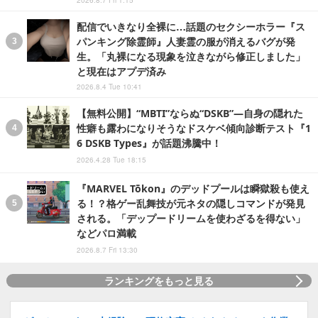
配信でいきなり全裸に…話題のセクシーホラー『ス
パンキング除霊師』人妻霊の服が消えるバグが発
生。「丸裸になる現象を泣きながら修正しました」
と現在はアプデ済み
2026.8.4 Tue 10:41
【無料公開】“MBTI”ならぬ“DSKB”―自身の隠れた
性癖も露わになりそうなドスケベ傾向診断テスト『1
6 DSKB Types』が話題沸騰中！
2026.4.28 Tue 18:15
『MARVEL Tōkon』のデッドプールは瞬獄殺も使え
る！？格ゲー乱舞技が元ネタの隠しコマンドが発見
される。「デップードリームを使わざるを得ない」
などパロ満載
2026.8.7 Fri 13:30
ランキングをもっと見る