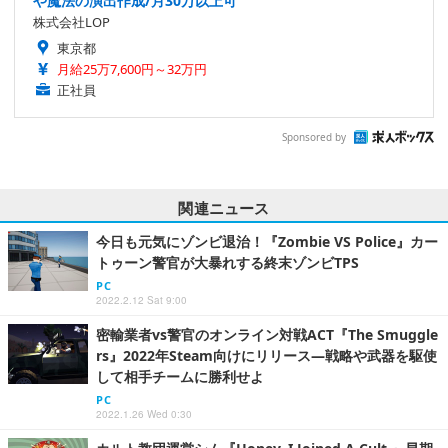
や魔法の演出作成/月30万以上可
株式会社LOP
東京都
月給25万7,600円～32万円
正社員
Sponsored by
関連ニュース
今日も元気にゾンビ退治！『Zombie VS Police』カー
トゥーン警官が大暴れする終末ゾンビTPS
PC
2022.2.12 Sat 9:00
密輸業者vs警官のオンライン対戦ACT『The Smuggle
rs』2022年Steam向けにリリース―戦略や武器を駆使
して相手チームに勝利せよ
PC
2022.1.26 Wed 0:30