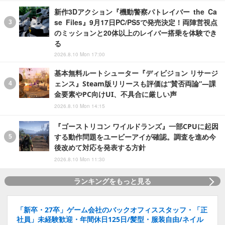
新作3Dアクション『機動警察パトレイバー the Ca
se Files』9月17日PC/PS5で発売決定！両陣営視点
のミッションと20体以上のレイバー搭乗を体験でき
る
2026.8.10 Mon 17:00
基本無料ルートシューター『ディビジョン リサージ
ェンス』Steam版リリースも評価は“賛否両論”―課
金要素やPC向けUI、不具合に厳しい声
2026.8.10 Mon 14:15
『ゴーストリコン ワイルドランズ』一部CPUに起因
する動作問題をユービーアイが確認。調査を進め今
後改めて対応を発表する方針
2026.8.10 Mon 11:30
ランキングをもっと見る
「新卒・27卒」ゲーム会社のバックオフィススタッフ・「正
社員」未経験歓迎・年間休日125日/髪型・服装自由/ネイル