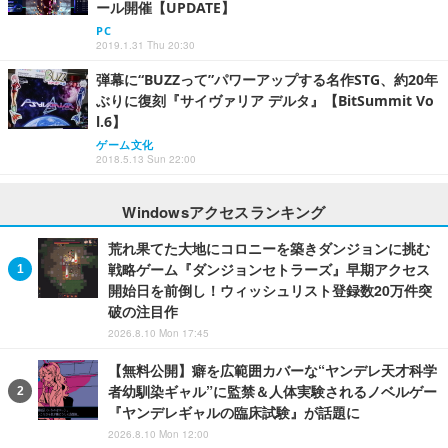
ール開催【UPDATE】
PC
2019.1.31 Thu 20:30
弾幕に“BUZZって”パワーアップする名作STG、約20年
ぶりに復刻『サイヴァリア デルタ』【BitSummit Vo
l.6】
ゲーム文化
2018.5.13 Sun 22:00
Windowsアクセスランキング
荒れ果てた大地にコロニーを築きダンジョンに挑む
戦略ゲーム『ダンジョンセトラーズ』早期アクセス
開始日を前倒し！ウィッシュリスト登録数20万件突
破の注目作
2026.8.10 Mon 17:45
【無料公開】癖を広範囲カバーな“ヤンデレ天才科学
者幼馴染ギャル”に監禁＆人体実験されるノベルゲー
『ヤンデレギャルの臨床試験』が話題に
2026.8.10 Mon 12:00