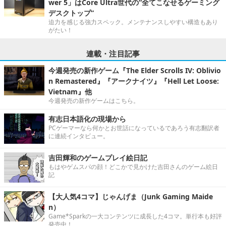
wer 5」はCore Ultra世代の“全てこなせるゲーミング
デスクトップ”
迫力を感じる強力スペック。メンテナンスしやすい構造もあり
がたい！
連載・注目記事
今週発売の新作ゲーム『The Elder Scrolls IV: Oblivio
n Remastered』『アークナイツ』『Hell Let Loose:
Vietnam』他
今週発売の新作ゲームはこちら。
有志日本語化の現場から
PCゲーマーなら何かとお世話になっているであろう有志翻訳者
に連続インタビュー。
吉田輝和のゲームプレイ絵日記
もはやゲムスパの顔！どこかで見かけた吉田さんのゲーム絵日
記
【大人気4コマ】じゃんげま（Junk Gaming Maide
n）
Game*Sparkの一大コンテンツに成長した4コマ。単行本も好評
発売中！