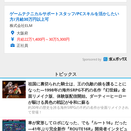
ゲームテクニカルサポートスタッフ/PCスキルを活かしたい
方/月給30万円以上可
株式会社ELM
大阪府
月給22万1,400円～30万5,300円
正社員
Sponsored by
トピックス
祖国に裏切られた騎士は、王の仇敵の娘を護ることに
なった―1998年の海外SRPG不朽の名作『幻世録』全
面リメイク版、体験版配信開始。ダーティーヒーロー
が駆ける異色の戦記が令和に蘇る
約30年の歴史を誇る海外SRPGの不朽の名作が全面リメイクされ
て登場！
車が変形してロボになった、でも『ルート16』だった
―41年ぶり完全新作『ROUTE16R』開発者インタビュ