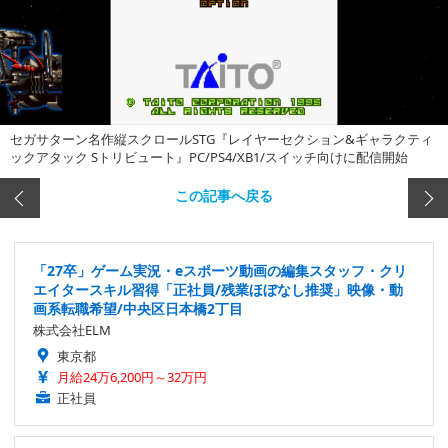
セガサターン名作縦スクロールSTG『レイヤーセクション&ギャラクティ
ックアタック Sトリビュート』PC/PS4/XB1/スイッチ向けに配信開始
この記事へ戻る
「27卒」ゲーム実況・eスポーツ動画の編集スタッフ・クリ
エイタースキル習得「正社員/残業ほぼなし推奨」映像・動
画系転職希望/中央区日本橋2丁目
株式会社ELM
東京都
月給24万6,200円～32万円
正社員