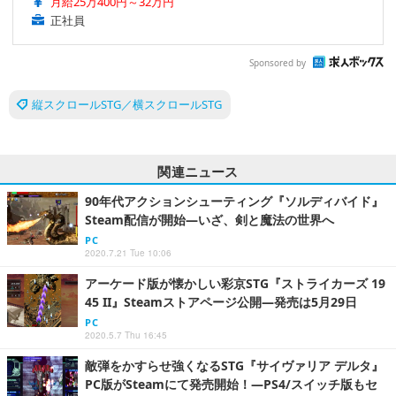
月給25万400円～32万円
正社員
Sponsored by
縦スクロールSTG／横スクロールSTG
関連ニュース
90年代アクションシューティング『ソルディバイド』
Steam配信が開始―いざ、剣と魔法の世界へ
PC
2020.7.21 Tue 10:06
アーケード版が懐かしい彩京STG『ストライカーズ 19
45 II』Steamストアページ公開―発売は5月29日
PC
2020.5.7 Thu 16:45
敵弾をかすらせ強くなるSTG『サイヴァリア デルタ』
PC版がSteamにて発売開始！―PS4/スイッチ版もセ