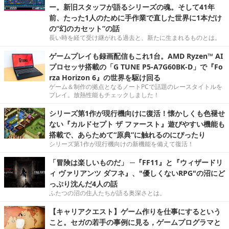
ー。新旧スタッフが語るシリーズの魂。そして41年
前、たった1人のために手作業で直した世界に1本だけ
の“幻のカセット”の話
長い時を経て受け継がれる過去と、新たに生まれるものとは。
ゲームプレイも録画配信もこれ1台。AMD Ryzen™ AI
プロセッサ搭載の「G TUNE P5-A7G60BK-D」で『Fo
rza Horizon 6』の世界を駆け回る
ゲーム＆制作の拠点となるノートPCで話題のレースタイトルを
プレイ。放熱性能もチェックしました！
シリーズ第1作が現行機向けに復活！懐かしくも色褪せ
ない『カルドセプト ザ ファースト』遊びやすい機能も
搭載で、あらためて“原典”に触れるのにぴったり
シリーズ第1作が現行機向けの新機能を備えて復活！
「冒険は楽しいものだ」 ─『FF11』と『ウィザードリ
ィ ヴァリアンツ ダフネ』、"優しくないRPG"の沼にど
っぷり沈んだ4人の話
ふたつの沼の住人たちが語る奥深さとは。
【キャリアクエスト】ゲーム作りを仕事にするという
こと。セガの若手の事例に見る，ゲームプログラマと