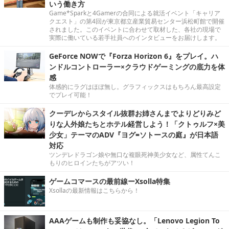
いう働き方
Game*Sparkと4Gamerの合同による就活イベント「キャリア
クエスト」の第4回が東京都立産業貿易センター浜松町館で開催
されました。このイベントに合わせて取材した、各社の現場で
実際に働いている若手社員へのインタビューをお届けします。
GeForce NOWで『Forza Horizon 6』をプレイ。ハ
ンドルコントローラー×クラウドゲーミングの底力を体
感
体感的にラグはほぼ無し。グラフィックスはもちろん最高設定
でプレイ可能！
クーデレからスタイル抜群お姉さんまでよりどりみど
りな人外娘たちとホテル経営しよう！「クトゥルフ×美
少女」テーマのADV『ヨグ=ソトースの庭』が日本語
対応
ツンデレドラゴン娘や無口な複眼死神美少女など、属性てんこ
もりのヒロインたちがアツい！
ゲームコマースの最前線ーXsolla特集
Xsollaの最新情報はこちらから！
AAAゲームも制作も妥協なし。「Lenovo Legion To