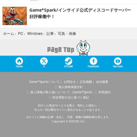
Game*Spark/インサイド公式ディスコードサーバー
好評稼働中！
写真・画像
ホーム
›
PC
›
Windows
›
記事
›
Home
X
STEAM
Facebook
YouTube
Game*Sparkについて
お問合せ
広告掲載
会社概要
個人情報保護方針
個人情報の取り扱いについて（Game*Spark）
利用規約
特定商取引法に基づく表記
紹介した商品/サービスを購入、契約した場合に、
売上の一部が弊社サイトに還元されることがあります。
当サイトに掲載の記事・見出し・写真・画像の無断転載を禁じます。
Copyright © 2026 IID, Inc.