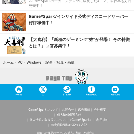
Game*Sparkの一大コンテンツに成長した4コマ。単行本も好評
発売中！
Game*Spark/インサイド公式ディスコードサーバー
好評稼働中！
【大喜利】『新種のゲーミング“蚊”が登場！ その特徴
とは？』回答募集中！
写真・画像
ホーム
›
PC
›
Windows
›
記事
›
Home
X
STEAM
Facebook
YouTube
Game*Sparkについて
お問合せ
広告掲載
会社概要
個人情報保護方針
個人情報の取り扱いについて（Game*Spark）
利用規約
特定商取引法に基づく表記
紹介した商品/サービスを購入、契約した場合に、