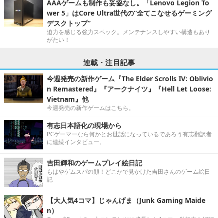
AAAゲームも制作も妥協なし。「Lenovo Legion To
wer 5」はCore Ultra世代の“全てこなせるゲーミング
デスクトップ”
迫力を感じる強力スペック。メンテナンスしやすい構造もあり
がたい！
連載・注目記事
今週発売の新作ゲーム『The Elder Scrolls IV: Oblivio
n Remastered』『アークナイツ』『Hell Let Loose:
Vietnam』他
今週発売の新作ゲームはこちら。
有志日本語化の現場から
PCゲーマーなら何かとお世話になっているであろう有志翻訳者
に連続インタビュー。
吉田輝和のゲームプレイ絵日記
もはやゲムスパの顔！どこかで見かけた吉田さんのゲーム絵日
記
【大人気4コマ】じゃんげま（Junk Gaming Maide
n）