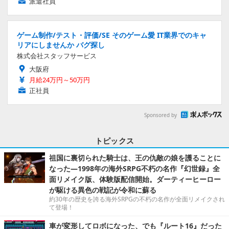
派遣社員
ゲーム制作/テスト・評価/SE そのゲーム愛 IT業界でのキャ
リアにしませんか バグ探し
株式会社スタッフサービス
大阪府
月給24万円～50万円
正社員
Sponsored by
トピックス
祖国に裏切られた騎士は、王の仇敵の娘を護ることに
なった―1998年の海外SRPG不朽の名作『幻世録』全
面リメイク版、体験版配信開始。ダーティーヒーロー
が駆ける異色の戦記が令和に蘇る
約30年の歴史を誇る海外SRPGの不朽の名作が全面リメイクされ
て登場！
車が変形してロボになった、でも『ルート16』だった