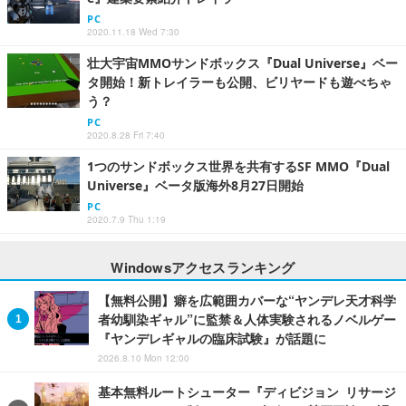
PC
2020.11.18 Wed 7:30
壮大宇宙MMOサンドボックス『Dual Universe』ベー
タ開始！新トレイラーも公開、ビリヤードも遊べちゃ
う？
PC
2020.8.28 Fri 7:40
1つのサンドボックス世界を共有するSF MMO『Dual
Universe』ベータ版海外8月27日開始
PC
2020.7.9 Thu 1:19
Windowsアクセスランキング
【無料公開】癖を広範囲カバーな“ヤンデレ天才科学
者幼馴染ギャル”に監禁＆人体実験されるノベルゲー
『ヤンデレギャルの臨床試験』が話題に
2026.8.10 Mon 12:00
基本無料ルートシューター『ディビジョン リサージ