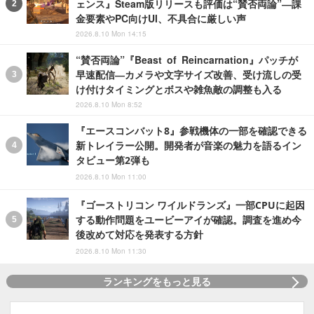
ェンス』Steam版リリースも評価は“賛否両論”―課
金要素やPC向けUI、不具合に厳しい声
2026.8.10 Mon 14:15
“賛否両論”『Beast of Reincarnation』パッチが
早速配信―カメラや文字サイズ改善、受け流しの受
け付けタイミングとボスや雑魚敵の調整も入る
2026.8.10 Mon 8:52
『エースコンバット8』参戦機体の一部を確認できる
新トレイラー公開。開発者が音楽の魅力を語るイン
タビュー第2弾も
2026.8.10 Mon 11:00
『ゴーストリコン ワイルドランズ』一部CPUに起因
する動作問題をユービーアイが確認。調査を進め今
後改めて対応を発表する方針
2026.8.10 Mon 11:30
ランキングをもっと見る