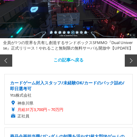
全員が1つの世界を共有し創造するサンドボックスSFMMO『Dual Univer
se』正式リリース！やれること無制限の無料サーバも開放中【UPDATE】
この記事へ戻る
カードゲーム封入スタッフ/未経験OK/カードのパック詰め/
即日選考可
Yts株式会社
神奈川県
月給31万3,700円～70万円
正社員
商品企画担当職/ガンダムの知識を活かす!超大型IPゲームの