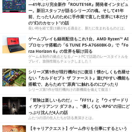
―41年ぶり完全新作『ROUTE16R』開発者インタビュ
ー。新旧スタッフが語るシリーズの魂。そして41年
前、たった1人のために手作業で直した世界に1本だけ
の“幻のカセット”の話
長い時を経て受け継がれる過去と、新たに生まれるものとは。
ゲームプレイも録画配信もこれ1台。AMD Ryzen™ AI
プロセッサ搭載の「G TUNE P5-A7G60BK-D」で『Fo
rza Horizon 6』の世界を駆け回る
ゲーム＆制作の拠点となるノートPCで話題のレースタイトルを
プレイ。放熱性能もチェックしました！
シリーズ第1作が現行機向けに復活！懐かしくも色褪せ
ない『カルドセプト ザ ファースト』遊びやすい機能も
搭載で、あらためて“原典”に触れるのにぴったり
シリーズ第1作が現行機向けの新機能を備えて復活！
「冒険は楽しいものだ」 ─『FF11』と『ウィザードリ
ィ ヴァリアンツ ダフネ』、"優しくないRPG"の沼にど
っぷり沈んだ4人の話
ふたつの沼の住人たちが語る奥深さとは。
【キャリアクエスト】ゲーム作りを仕事にするという