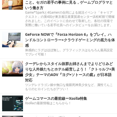
こと。セガの若手の事例に見る，ゲームプログラマと
いう働き方
Game*Sparkと4Gamerの合同による就活イベント「キャリア
クエスト」の第4回が東京都立産業貿易センター浜松町館で開催
されました。このイベントに合わせて取材した、各社の現場で
実際に働いている若手社員へのインタビューをお届けします。
GeForce NOWで『Forza Horizon 6』をプレイ。ハ
ンドルコントローラー×クラウドゲーミングの底力を体
感
体感的にラグはほぼ無し。グラフィックスはもちろん最高設定
でプレイ可能！
クーデレからスタイル抜群お姉さんまでよりどりみど
りな人外娘たちとホテル経営しよう！「クトゥルフ×美
少女」テーマのADV『ヨグ=ソトースの庭』が日本語
対応
ツンデレドラゴン娘や無口な複眼死神美少女など、属性てんこ
もりのヒロインたちがアツい！
ゲームコマースの最前線ーXsolla特集
Xsollaの最新情報はこちらから！