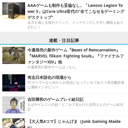
AAAゲームも制作も妥協なし。「Lenovo Legion To
wer 5」はCore Ultra世代の“全てこなせるゲーミング
デスクトップ”
迫力を感じる強力スペック。メンテナンスしやすい構造もあり
がたい！
連載・注目記事
今週発売の新作ゲーム『Beast of Reincarnation』
『MARVEL Tōkon: Fighting Souls』『ファイナルフ
ァンタジーXIV』他
今週発売の新作ゲームはこちら。
有志日本語化の現場から
PCゲーマーなら何かとお世話になっているであろう有志翻訳者
に連続インタビュー。
吉田輝和のゲームプレイ絵日記
もはやゲムスパの顔！どこかで見かけた吉田さんのゲーム絵日
記
【大人気4コマ】じゃんげま（Junk Gaming Maide
n）