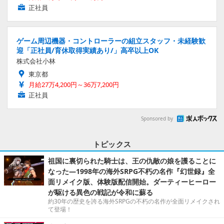
正社員
ゲーム周辺機器・コントローラーの組立スタッフ・未経験歓
迎「正社員/育休取得実績あり/」高卒以上OK
株式会社小林
東京都
月給27万4,200円～36万7,200円
正社員
Sponsored by
トピックス
祖国に裏切られた騎士は、王の仇敵の娘を護ることに
なった―1998年の海外SRPG不朽の名作『幻世録』全
面リメイク版、体験版配信開始。ダーティーヒーロー
が駆ける異色の戦記が令和に蘇る
約30年の歴史を誇る海外SRPGの不朽の名作が全面リメイクされ
て登場！