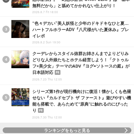
無料だから」と舐めてかかれない仕上がり！
2026.8.7 Fri 18:00
“色々デカい”美人妖怪と少年のドキドキなひと夏…
ハートフルホラーADV『八尺様がいた夏休み』プレ
イレポ
2026.8.2 Sun 19:00
クーデレからスタイル抜群お姉さんまでよりどりみ
どりな人外娘たちとホテル経営しよう！「クトゥル
フ×美少女」テーマのADV『ヨグ=ソトースの庭』が
日本語対応
PR
2026.7.23 Thu 12:05
シリーズ第1作が現行機向けに復活！懐かしくも色褪
せない『カルドセプト ザ ファースト』遊びやすい機
能も搭載で、あらためて“原典”に触れるのにぴった
り
PR
2026.7.30 Thu 12:00
ランキングをもっと見る