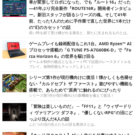
車が変形してロボになった、でも『ルート16』だった
―41年ぶり完全新作『ROUTE16R』開発者インタビュ
ー。新旧スタッフが語るシリーズの魂。そして41年
前、たった1人のために手作業で直した世界に1本だけ
の“幻のカセット”の話
長い時を経て受け継がれる過去と、新たに生まれるものとは。
ゲームプレイも録画配信もこれ1台。AMD Ryzen™ AI
プロセッサ搭載の「G TUNE P5-A7G60BK-D」で『Fo
rza Horizon 6』の世界を駆け回る
ゲーム＆制作の拠点となるノートPCで話題のレースタイトルを
プレイ。放熱性能もチェックしました！
シリーズ第1作が現行機向けに復活！懐かしくも色褪せ
ない『カルドセプト ザ ファースト』遊びやすい機能も
搭載で、あらためて“原典”に触れるのにぴったり
シリーズ第1作が現行機向けの新機能を備えて復活！
「冒険は楽しいものだ」 ─『FF11』と『ウィザードリ
ィ ヴァリアンツ ダフネ』、"優しくないRPG"の沼にど
っぷり沈んだ4人の話
ふたつの沼の住人たちが語る奥深さとは。