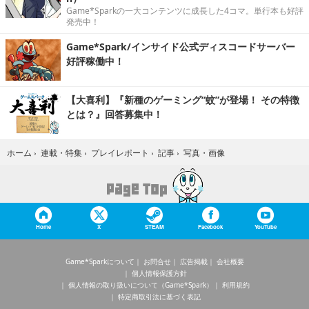
Game*Sparkの一大コンテンツに成長した4コマ。単行本も好評
発売中！
Game*Spark/インサイド公式ディスコードサーバー
好評稼働中！
【大喜利】『新種のゲーミング“蚊”が登場！ その特徴
とは？』回答募集中！
写真・画像
ホーム
›
連載・特集
›
プレイレポート
›
記事
›
Home
X
STEAM
Facebook
YouTube
Game*Sparkについて
お問合せ
広告掲載
会社概要
個人情報保護方針
個人情報の取り扱いについて（Game*Spark）
利用規約
特定商取引法に基づく表記