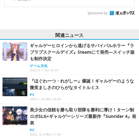
Sponsored by
関連ニュース
ギャルゲーヒロインから逃げるサバイバルホラー『ラ
ブラブスクールデイズ』Steamにて発売―スイッチ版
も制作決定
ゲーム文化
2023.2.7 Tue 22:30
『ほぐわーつ・れがしー』爆誕！ギャルゲーのような
微笑ましさのひらがなタイトルミス
PC
2023.1.23 Mon 18:00
美少女の信頼を勝ち取り部隊を勝利に導け！ターン制
ロボSLG×ギャルゲーシリーズ最新作『Sunrider 4』発
表
PC
2022.12.5 Mon 11:45