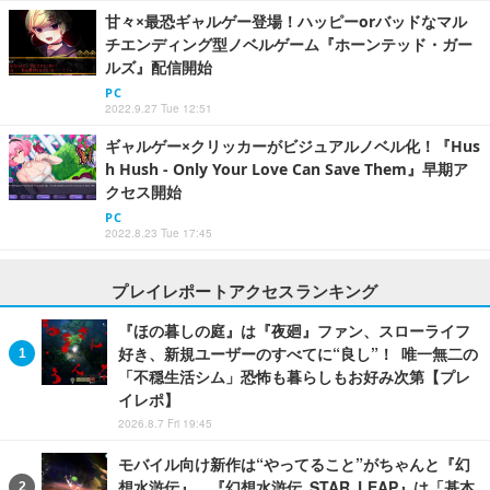
甘々×最恐ギャルゲー登場！ハッピーorバッドなマル
チエンディング型ノベルゲーム『ホーンテッド・ガー
ルズ』配信開始
PC
2022.9.27 Tue 12:51
ギャルゲー×クリッカーがビジュアルノベル化！『Hus
h Hush - Only Your Love Can Save Them』早期ア
クセス開始
PC
2022.8.23 Tue 17:45
プレイレポートアクセスランキング
『ほの暮しの庭』は『夜廻』ファン、スローライフ
好き、新規ユーザーのすべてに“良し”！ 唯一無二の
「不穏生活シム」恐怖も暮らしもお好み次第【プレ
イレポ】
2026.8.7 Fri 19:45
モバイル向け新作は“やってること”がちゃんと『幻
想水滸伝』。『幻想水滸伝 STAR LEAP』は「基本