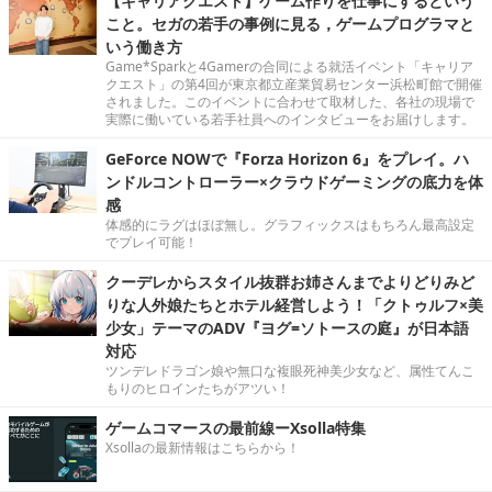
【キャリアクエスト】ゲーム作りを仕事にするという
こと。セガの若手の事例に見る，ゲームプログラマと
いう働き方
Game*Sparkと4Gamerの合同による就活イベント「キャリア
クエスト」の第4回が東京都立産業貿易センター浜松町館で開催
されました。このイベントに合わせて取材した、各社の現場で
実際に働いている若手社員へのインタビューをお届けします。
GeForce NOWで『Forza Horizon 6』をプレイ。ハ
ンドルコントローラー×クラウドゲーミングの底力を体
感
体感的にラグはほぼ無し。グラフィックスはもちろん最高設定
でプレイ可能！
クーデレからスタイル抜群お姉さんまでよりどりみど
りな人外娘たちとホテル経営しよう！「クトゥルフ×美
少女」テーマのADV『ヨグ=ソトースの庭』が日本語
対応
ツンデレドラゴン娘や無口な複眼死神美少女など、属性てんこ
もりのヒロインたちがアツい！
ゲームコマースの最前線ーXsolla特集
Xsollaの最新情報はこちらから！