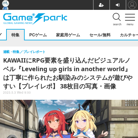
search
menu
グ
特集
PCゲーム
家庭用ゲーム
セール/無料
カルチャ
連載・特集
プレイレポート
KAWAIIにRPG要素を盛り込んだビジュアルノ
ベル『Leveling up girls in another world』
は丁寧に作られたお馴染みのシステムが遊びや
すい【プレイレポ】 38枚目の写真・画像
2023.5.3 Wed 9:00