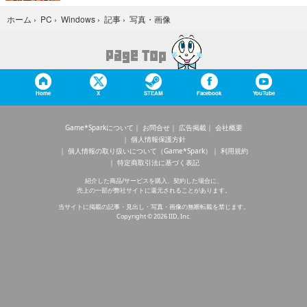
写真・画像
ホーム
›
PC
›
Windows
›
記事
›
Home
X
STEAM
Facebook
YouTube
Game*Sparkについて
お問合せ
広告掲載
会社概要
個人情報保護方針
個人情報の取り扱いについて（Game*Spark）
利用規約
特定商取引法に基づく表記
紹介した商品/サービスを購入、契約した場合に、
売上の一部が弊社サイトに還元されることがあります。
当サイトに掲載の記事・見出し・写真・画像の無断転載を禁じます。
Copyright © 2026 IID, Inc.