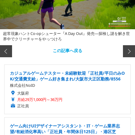
超常現象ハントCo-opシューター『A Day Out』発売―探検し謎を解き世
界中でクリーチャーをやっつけろ
この記事へ戻る
カジュアルゲームテスター・未経験歓迎「正社員/平日のみO
K/交通費支給」ゲーム好き集まれ/大阪市大正区勤務/8556
株式会社NoID
大阪府
月給29万1,000円～36万円
正社員
ゲーム向けUIデザイナーアシスタント・IT・ゲーム業界志
望/有給消化率高い「正社員・年間休日125日」・港区芝