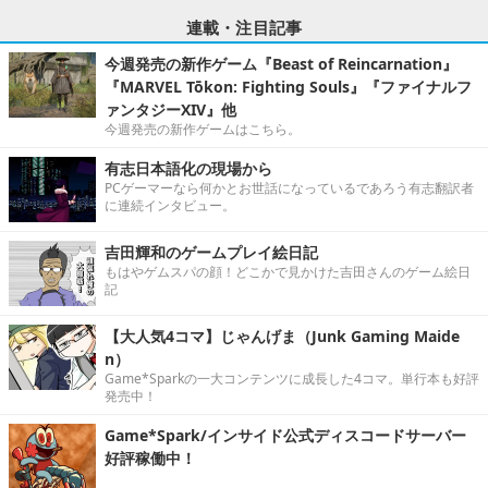
連載・注目記事
今週発売の新作ゲーム『Beast of Reincarnation』
『MARVEL Tōkon: Fighting Souls』『ファイナルフ
ァンタジーXIV』他
今週発売の新作ゲームはこちら。
有志日本語化の現場から
PCゲーマーなら何かとお世話になっているであろう有志翻訳者
に連続インタビュー。
吉田輝和のゲームプレイ絵日記
もはやゲムスパの顔！どこかで見かけた吉田さんのゲーム絵日
記
【大人気4コマ】じゃんげま（Junk Gaming Maide
n）
Game*Sparkの一大コンテンツに成長した4コマ。単行本も好評
発売中！
Game*Spark/インサイド公式ディスコードサーバー
好評稼働中！