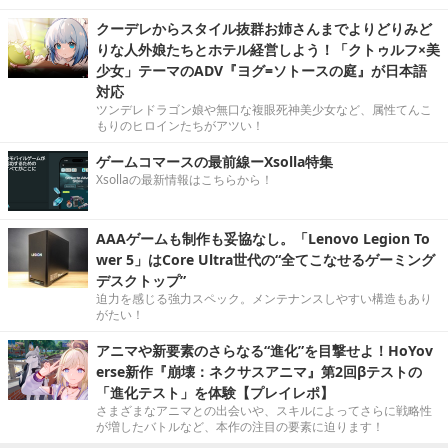
クーデレからスタイル抜群お姉さんまでよりどりみど
りな人外娘たちとホテル経営しよう！「クトゥルフ×美
少女」テーマのADV『ヨグ=ソトースの庭』が日本語
対応
ツンデレドラゴン娘や無口な複眼死神美少女など、属性てんこ
もりのヒロインたちがアツい！
ゲームコマースの最前線ーXsolla特集
Xsollaの最新情報はこちらから！
AAAゲームも制作も妥協なし。「Lenovo Legion To
wer 5」はCore Ultra世代の“全てこなせるゲーミング
デスクトップ”
迫力を感じる強力スペック。メンテナンスしやすい構造もあり
がたい！
アニマや新要素のさらなる“進化”を目撃せよ！HoYov
erse新作『崩壊：ネクサスアニマ』第2回βテストの
「進化テスト」を体験【プレイレポ】
さまざまなアニマとの出会いや、スキルによってさらに戦略性
が増したバトルなど、本作の注目の要素に迫ります！