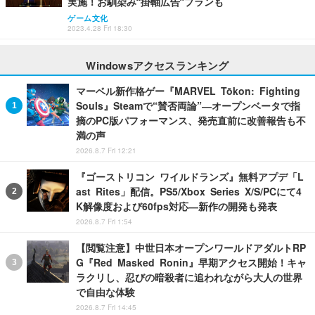
実施！お馴染み“掛軸広告”プランも
ゲーム文化
2023.4.28 Fri 18:30
Windowsアクセスランキング
マーベル新作格ゲー『MARVEL Tōkon: Fighting
Souls』Steamで“賛否両論”―オープンベータで指
摘のPC版パフォーマンス、発売直前に改善報告も不
満の声
2026.8.7 Fri 12:21
『ゴーストリコン ワイルドランズ』無料アプデ「L
ast Rites」配信。PS5/Xbox Series X/S/PCにて4
K解像度および60fps対応―新作の開発も発表
2026.8.7 Fri 1:54
【閲覧注意】中世日本オープンワールドアダルトRP
G『Red Masked Ronin』早期アクセス開始！キャ
ラクリし、忍びの暗殺者に追われながら大人の世界
で自由な体験
2026.8.7 Fri 14:45