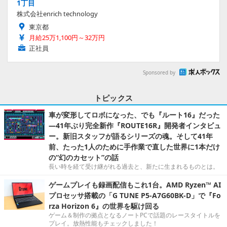
1丁目
株式会社enrich technology
東京都
月給25万1,100円～32万円
正社員
Sponsored by
トピックス
車が変形してロボになった、でも『ルート16』だった
―41年ぶり完全新作『ROUTE16R』開発者インタビュ
ー。新旧スタッフが語るシリーズの魂。そして41年
前、たった1人のために手作業で直した世界に1本だけ
の“幻のカセット”の話
長い時を経て受け継がれる過去と、新たに生まれるものとは。
ゲームプレイも録画配信もこれ1台。AMD Ryzen™ AI
プロセッサ搭載の「G TUNE P5-A7G60BK-D」で『Fo
rza Horizon 6』の世界を駆け回る
ゲーム＆制作の拠点となるノートPCで話題のレースタイトルを
プレイ。放熱性能もチェックしました！