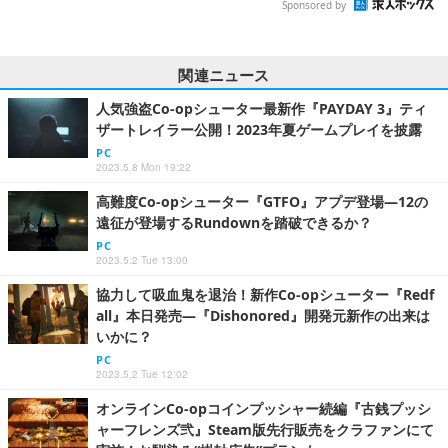
Sponsored by
関連ニュース
人気強盗Co-opシューター最新作『PAYDAY 3』ティ
ザートレイラー公開！2023年夏ゲームプレイを披露
PC
2023.5.8 Mon 19:22
高難度Co-opシューター『GTFO』アプデ登場―12の
遠征が登場するRundownを踏破できるか？
PC
2023.5.2 Tue 13:00
協力して吸血鬼を退治！新作Co-opシューター『Redf
all』本日発売―『Dishonored』開発元新作の出来は
いかに？
PC
2023.5.2 Tue 12:02
オンラインCo-opコインプッシャー続編『古銭プッシ
ャーフレンズ弐』Steam版先行販売をクラファンにて