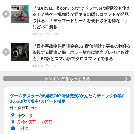
『MARVEL Tōkon』のデッドプールは瞬獄殺も使え
る！？格ゲー乱舞技が元ネタの隠しコマンドが発見
される。「デップードリームを使わざるを得ない」
などパロ満載
2026.8.7 Fri 13:30
『日本事故物件監視協会3』配信開始！実在の物件を
監視する間違い探しホラー新作は協力プレイにも対
応。PC版とスマホ版でクロスプレイできる
2026.8.7 Fri 14:07
ランキングをもっと見る
ゲームテスター/未経験OK/研修充実/かんたんチェック作業/
20~30代活躍中/スピード採用
株式会社Tetote
神奈川県
月給27万円～33万円
正社員