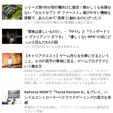
シリーズ第1作が現行機向けに復活！懐かしくも色褪せ
ない『カルドセプト ザ ファースト』遊びやすい機能も
搭載で、あらためて“原典”に触れるのにぴったり
シリーズ第1作が現行機向けの新機能を備えて復活！
「冒険は楽しいものだ」 ─『FF11』と『ウィザードリ
ィ ヴァリアンツ ダフネ』、"優しくないRPG"の沼にど
っぷり沈んだ4人の話
ふたつの沼の住人たちが語る奥深さとは。
【キャリアクエスト】ゲーム作りを仕事にするという
こと。セガの若手の事例に見る，ゲームプログラマと
いう働き方
Game*Sparkと4Gamerの合同による就活イベント「キャリア
クエスト」の第4回が東京都立産業貿易センター浜松町館で開催
されました。このイベントに合わせて取材した、各社の現場で
実際に働いている若手社員へのインタビューをお届けします。
GeForce NOWで『Forza Horizon 6』をプレイ。ハ
ンドルコントローラー×クラウドゲーミングの底力を体
感
体感的にラグはほぼ無し。グラフィックスはもちろん最高設定
でプレイ可能！