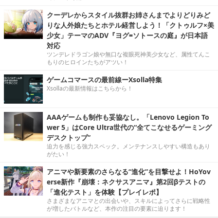
クーデレからスタイル抜群お姉さんまでよりどりみど
りな人外娘たちとホテル経営しよう！「クトゥルフ×美
少女」テーマのADV『ヨグ=ソトースの庭』が日本語
対応
ツンデレドラゴン娘や無口な複眼死神美少女など、属性てんこ
もりのヒロインたちがアツい！
ゲームコマースの最前線ーXsolla特集
Xsollaの最新情報はこちらから！
AAAゲームも制作も妥協なし。「Lenovo Legion To
wer 5」はCore Ultra世代の“全てこなせるゲーミング
デスクトップ”
迫力を感じる強力スペック。メンテナンスしやすい構造もあり
がたい！
アニマや新要素のさらなる“進化”を目撃せよ！HoYov
erse新作『崩壊：ネクサスアニマ』第2回βテストの
「進化テスト」を体験【プレイレポ】
さまざまなアニマとの出会いや、スキルによってさらに戦略性
が増したバトルなど、本作の注目の要素に迫ります！