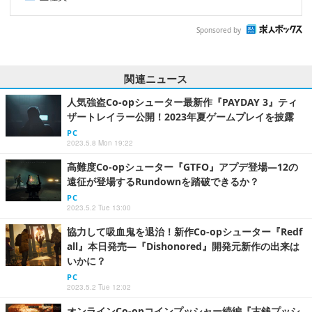
Sponsored by
関連ニュース
人気強盗Co-opシューター最新作『PAYDAY 3』ティ
ザートレイラー公開！2023年夏ゲームプレイを披露
PC
2023.5.8 Mon 19:22
高難度Co-opシューター『GTFO』アプデ登場―12の
遠征が登場するRundownを踏破できるか？
PC
2023.5.2 Tue 13:00
協力して吸血鬼を退治！新作Co-opシューター『Redf
all』本日発売―『Dishonored』開発元新作の出来は
いかに？
PC
2023.5.2 Tue 12:02
オンラインCo-opコインプッシャー続編『古銭プッシ