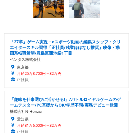
「27卒」ゲーム実況・eスポーツ動画の編集スタッフ・クリ
エイタースキル習得「正社員/残業ほぼなし推奨」映像・動
画系転職希望/豊島区西池袋1丁目
ベンタス株式会社
東京都
月給25万8,700円～32万円
正社員
「趣味を仕事選びに活かせる!」/バトルロイヤルゲームのゲ
ームテスター/PC基礎からOK/学歴不問/実務デビュー歓迎
株式会社N-Horizon
愛知県
月給31万6,000円～32万円
正社員