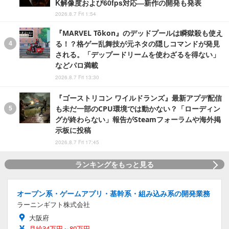
K解像度および60fps対応―新作の開発も発表
2026.8.7 Fri 1:54
『MARVEL Tōkon』のデッドプールは瞬獄殺も使え
る！？格ゲー乱舞技が元ネタの隠しコマンドが発見
される。「デップードリームを使わざるを得ない」
などパロ満載
2026.8.7 Fri 13:30
『ゴーストリコン ワイルドランズ』最新アプデ配信
も未だ一部のCPU環境では動かない？「ローディン
グが終わらない」報告がSteamフォーラムや海外掲
示板に投稿
2026.8.7 Fri 17:45
ランキングをもっと見る
オープン系・ゲームアプリ・基幹系・組み込み系の開発業務
ラーニンギフト株式会社
大阪府
月給34万円～80万円