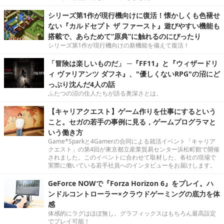
シリーズ第1作が現行機向けに復活！懐かしくも色褪せ
ない『カルドセプト ザ ファースト』遊びやすい機能も
搭載で、あらためて“原典”に触れるのにぴったり
シリーズ第1作が現行機向けの新機能を備えて復活！
「冒険は楽しいものだ」 ─『FF11』と『ウィザードリ
ィ ヴァリアンツ ダフネ』、"優しくないRPG"の沼にど
っぷり沈んだ4人の話
ふたつの沼の住人たちが語る奥深さとは。
【キャリアクエスト】ゲーム作りを仕事にするという
こと。セガの若手の事例に見る，ゲームプログラマと
いう働き方
Game*Sparkと4Gamerの合同による就活イベント「キャリア
クエスト」の第4回が東京都立産業貿易センター浜松町館で開催
されました。このイベントに合わせて取材した、各社の現場で
実際に働いている若手社員へのインタビューをお届けします。
GeForce NOWで『Forza Horizon 6』をプレイ。ハ
ンドルコントローラー×クラウドゲーミングの底力を体
感
体感的にラグはほぼ無し。グラフィックスはもちろん最高設定
でプレイ可能！