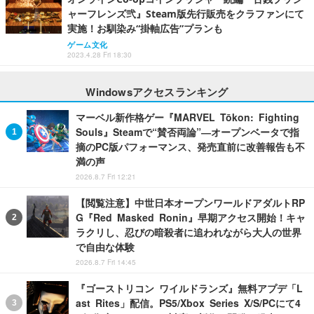
ャーフレンズ弐』Steam版先行販売をクラファンにて
実施！お馴染み“掛軸広告”プランも
ゲーム文化
2023.4.28 Fri 18:30
Windowsアクセスランキング
マーベル新作格ゲー『MARVEL Tōkon: Fighting
Souls』Steamで“賛否両論”―オープンベータで指
摘のPC版パフォーマンス、発売直前に改善報告も不
満の声
2026.8.7 Fri 12:21
【閲覧注意】中世日本オープンワールドアダルトRP
G『Red Masked Ronin』早期アクセス開始！キャ
ラクリし、忍びの暗殺者に追われながら大人の世界
で自由な体験
2026.8.7 Fri 14:45
『ゴーストリコン ワイルドランズ』無料アプデ「L
ast Rites」配信。PS5/Xbox Series X/S/PCにて4