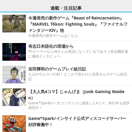
連載・注目記事
今週発売の新作ゲーム『Beast of Reincarnation』
『MARVEL Tōkon: Fighting Souls』『ファイナルフ
ァンタジーXIV』他
今週発売の新作ゲームはこちら。
有志日本語化の現場から
PCゲーマーなら何かとお世話になっているであろう有志翻訳者
に連続インタビュー。
吉田輝和のゲームプレイ絵日記
もはやゲムスパの顔！どこかで見かけた吉田さんのゲーム絵日
記
【大人気4コマ】じゃんげま（Junk Gaming Maide
n）
Game*Sparkの一大コンテンツに成長した4コマ。単行本も好評
発売中！
Game*Spark/インサイド公式ディスコードサーバー
好評稼働中！