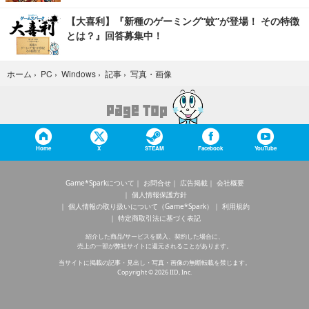
【大喜利】『新種のゲーミング“蚊”が登場！ その特徴
とは？』回答募集中！
写真・画像
ホーム
›
PC
›
Windows
›
記事
›
Home
X
STEAM
Facebook
YouTube
Game*Sparkについて
お問合せ
広告掲載
会社概要
個人情報保護方針
個人情報の取り扱いについて（Game*Spark）
利用規約
特定商取引法に基づく表記
紹介した商品/サービスを購入、契約した場合に、
売上の一部が弊社サイトに還元されることがあります。
当サイトに掲載の記事・見出し・写真・画像の無断転載を禁じます。
Copyright © 2026 IID, Inc.