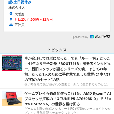
認/土日祝休み
株式会社大斗
大阪府
月給25万1,200円～32万円
正社員
Sponsored by
トピックス
車が変形してロボになった、でも『ルート16』だった
―41年ぶり完全新作『ROUTE16R』開発者インタビュ
ー。新旧スタッフが語るシリーズの魂。そして41年
前、たった1人のために手作業で直した世界に1本だけ
の“幻のカセット”の話
長い時を経て受け継がれる過去と、新たに生まれるものとは。
ゲームプレイも録画配信もこれ1台。AMD Ryzen™ AI
プロセッサ搭載の「G TUNE P5-A7G60BK-D」で『Fo
rza Horizon 6』の世界を駆け回る
ゲーム＆制作の拠点となるノートPCで話題のレースタイトルを
プレイ。放熱性能もチェックしました！