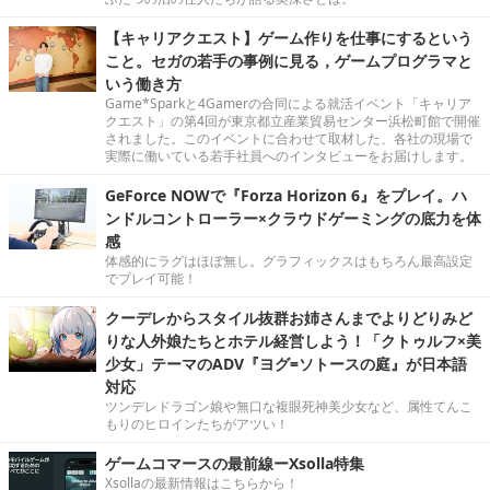
【キャリアクエスト】ゲーム作りを仕事にするという
こと。セガの若手の事例に見る，ゲームプログラマと
いう働き方
Game*Sparkと4Gamerの合同による就活イベント「キャリア
クエスト」の第4回が東京都立産業貿易センター浜松町館で開催
されました。このイベントに合わせて取材した、各社の現場で
実際に働いている若手社員へのインタビューをお届けします。
GeForce NOWで『Forza Horizon 6』をプレイ。ハ
ンドルコントローラー×クラウドゲーミングの底力を体
感
体感的にラグはほぼ無し。グラフィックスはもちろん最高設定
でプレイ可能！
クーデレからスタイル抜群お姉さんまでよりどりみど
りな人外娘たちとホテル経営しよう！「クトゥルフ×美
少女」テーマのADV『ヨグ=ソトースの庭』が日本語
対応
ツンデレドラゴン娘や無口な複眼死神美少女など、属性てんこ
もりのヒロインたちがアツい！
ゲームコマースの最前線ーXsolla特集
Xsollaの最新情報はこちらから！