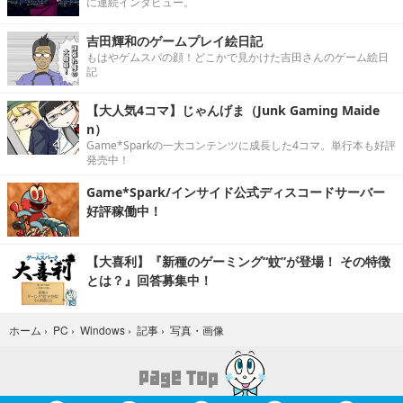
に連続インタビュー。
吉田輝和のゲームプレイ絵日記
もはやゲムスパの顔！どこかで見かけた吉田さんのゲーム絵日
記
【大人気4コマ】じゃんげま（Junk Gaming Maide
n）
Game*Sparkの一大コンテンツに成長した4コマ。単行本も好評
発売中！
Game*Spark/インサイド公式ディスコードサーバー
好評稼働中！
【大喜利】『新種のゲーミング“蚊”が登場！ その特徴
とは？』回答募集中！
写真・画像
ホーム
›
PC
›
Windows
›
記事
›