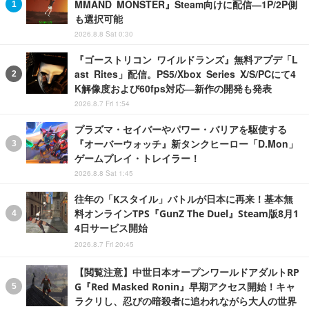
MMAND MONSTER』Steam向けに配信―1P/2P側
も選択可能
2026.8.8 Sat 0:30
『ゴーストリコン ワイルドランズ』無料アプデ「L
ast Rites」配信。PS5/Xbox Series X/S/PCにて4
K解像度および60fps対応―新作の開発も発表
2026.8.7 Fri 1:54
プラズマ・セイバーやパワー・バリアを駆使する
『オーバーウォッチ』新タンクヒーロー「D.Mon」
ゲームプレイ・トレイラー！
2026.8.8 Sat 1:45
往年の「Kスタイル」バトルが日本に再来！基本無
料オンラインTPS『GunZ The Duel』Steam版8月1
4日サービス開始
2026.8.7 Fri 20:45
【閲覧注意】中世日本オープンワールドアダルトRP
G『Red Masked Ronin』早期アクセス開始！キャ
ラクリし、忍びの暗殺者に追われながら大人の世界