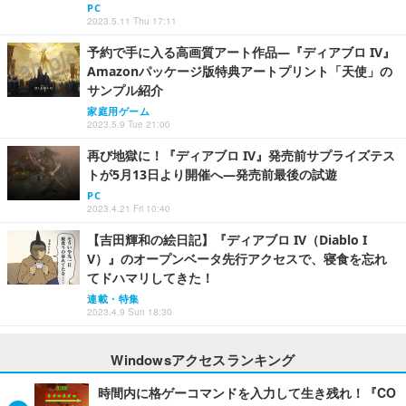
PC
2023.5.11 Thu 17:11
予約で手に入る高画質アート作品―『ディアブロ IV』
Amazonパッケージ版特典アートプリント「天使」の
サンプル紹介
家庭用ゲーム
2023.5.9 Tue 21:00
再び地獄に！『ディアブロ IV』発売前サプライズテス
トが5月13日より開催へ―発売前最後の試遊
PC
2023.4.21 Fri 10:40
【吉田輝和の絵日記】『ディアブロ IV（Diablo I
V）』のオープンベータ先行アクセスで、寝食を忘れ
てドハマリしてきた！
連載・特集
2023.4.9 Sun 18:30
Windowsアクセスランキング
時間内に格ゲーコマンドを入力して生き残れ！『CO