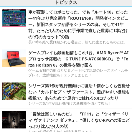
トピックス
車が変形してロボになった、でも『ルート16』だった
―41年ぶり完全新作『ROUTE16R』開発者インタビュ
ー。新旧スタッフが語るシリーズの魂。そして41年
前、たった1人のために手作業で直した世界に1本だけ
の“幻のカセット”の話
長い時を経て受け継がれる過去と、新たに生まれるものとは。
ゲームプレイも録画配信もこれ1台。AMD Ryzen™ AI
プロセッサ搭載の「G TUNE P5-A7G60BK-D」で『Fo
rza Horizon 6』の世界を駆け回る
ゲーム＆制作の拠点となるノートPCで話題のレースタイトルを
プレイ。放熱性能もチェックしました！
シリーズ第1作が現行機向けに復活！懐かしくも色褪せ
ない『カルドセプト ザ ファースト』遊びやすい機能も
搭載で、あらためて“原典”に触れるのにぴったり
シリーズ第1作が現行機向けの新機能を備えて復活！
「冒険は楽しいものだ」 ─『FF11』と『ウィザードリ
ィ ヴァリアンツ ダフネ』、"優しくないRPG"の沼にど
っぷり沈んだ4人の話
ふたつの沼の住人たちが語る奥深さとは。