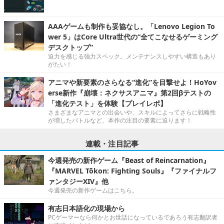
AAAゲームも制作も妥協なし。「Lenovo Legion To
wer 5」はCore Ultra世代の“全てこなせるゲーミング
デスクトップ”
迫力を感じる強力スペック。メンテナンスしやすい構造もあり
がたい！
アニマや新要素のさらなる“進化”を目撃せよ！HoYov
erse新作『崩壊：ネクサスアニマ』第2回βテストの
「進化テスト」を体験【プレイレポ】
さまざまなアニマとの出会いや、スキルによってさらに戦略性
が増したバトルなど、本作の注目の要素に迫ります！
連載・注目記事
今週発売の新作ゲーム『Beast of Reincarnation』
『MARVEL Tōkon: Fighting Souls』『ファイナルフ
ァンタジーXIV』他
今週発売の新作ゲームはこちら。
有志日本語化の現場から
PCゲーマーなら何かとお世話になっているであろう有志翻訳者