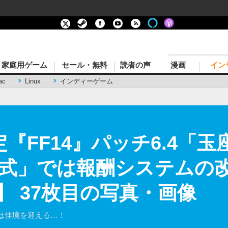
家庭用ゲーム
セール・無料
読者の声
漫画
イン
ac
Linux
インディーゲーム
定『FF14』パッチ6.4「
式」では報酬システムの改
】 37枚目の写真・画像
は佳境を迎える…！