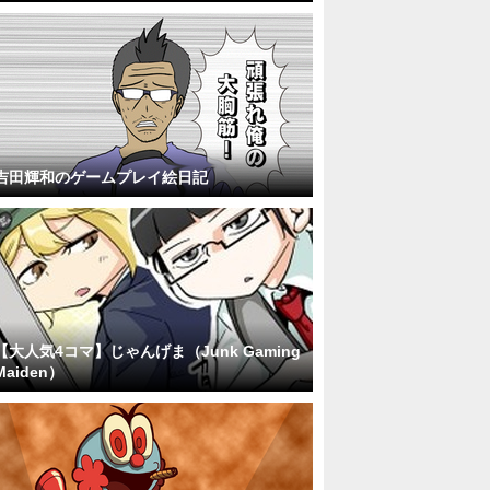
吉田輝和のゲームプレイ絵日記
【大人気4コマ】じゃんげま（Junk Gaming
Maiden）