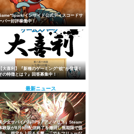
Game*Spark/インサイド公式ディスコードサ
ーバー好評稼働中！
【大喜利】『新種のゲーミング“蚊”が登場！
その特徴とは？』回答募集中！
最新ニュース
美少女サバイバルTPS『アノマリス』Steam
体験版が8月9日配信終了を撤回し無期限で提
供へ。想定を上回る反響―「でもフリューだ