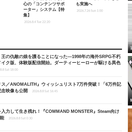
心の「コンテンツサポ
も実施へ
ーター」システム【特
2026.7.26 Sun 1:00
集】
2026.8.4 Tue 22:20
王の仇敵の娘を護ることになった―1998年の海外SRPG不朽
メイク版、体験版配信開始。ダーティーヒーローが駆ける異色
8.8 Sat 18:00
ス／ANOMALITH』ウィッシュリスト7万件突破！「6万件記
記念映像も公開
2026.8.8 Sat 16:45
力して生き残れ！『COMMAND MONSTER』Steam向け
可能
2026.8.8 Sat 0:30