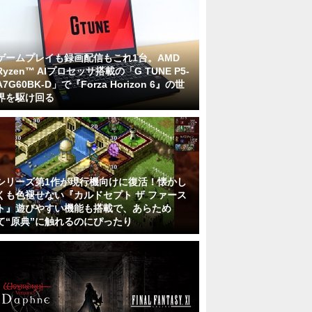
ゲームプレイも録画配信もこれ1台。AMD
Ryzen™ AIプロセッサ搭載の「G TUNE P5-
A7G60BK-D」で『Forza Horizon 6』の世
界を駆け回る
シリーズ第1作が現行機向けに復活！懐かし
くも色褪せない『カルドセプト ザ ファース
ト』遊びやすい機能も搭載で、あらため
て“原典”に触れるのにぴったり