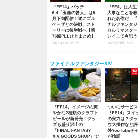
『FF14』パッチ
『FF4』は人生
6.4「玉座の咎人」は5
大事なことを教
月下旬配信！遂にゴル
れた名作だ―『
ベーザとの決戦、スト
ナルファンタジ
ーリーは後半戦へ【第
セルリマスター
76回PLLひとまとめ】
レイして今思う
2023.4.1 Sat 10:29
2023.5.5 Fri 16:00
ファイナルファンタジーXIV
『FF14』イメージの爽
ついにサービス
やかな2種類のクラフト
『FF14』スイ
ビールが新発売！グッ
の実力は？タッ
ズも盛り沢山の
ウス操作など評
「FINAL FANTASY
外YouTube
XIV GOODS SHOP」で
が検証