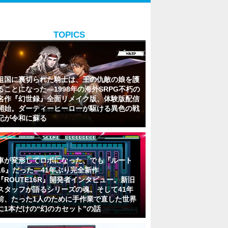
TOPICS
祖国に裏切られた騎士は、王の仇敵の娘を護
ることになった―1998年の海外SRPG不朽の
名作『幻世録』全面リメイク版、体験版配信
開始。ダーティーヒーローが駆ける異色の戦
記が令和に蘇る
車が変形してロボになった、でも『ルート
16』だった―41年ぶり完全新作
『ROUTE16R』開発者インタビュー。新旧
スタッフが語るシリーズの魂。そして41年
前、たった1人のために手作業で直した世界
に1本だけの“幻のカセット”の話