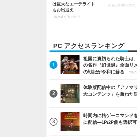
は巨大なエーテライト
2026.8.5 Wed 15:15
もお出迎え
2026.8.6 Thu 12:15
PC アクセスランキング
祖国に裏切られた騎士は、
の名作『幻世録』全面リ
の戦記が令和に蘇る
2026.
体験版配信中の『アノマリ
念コンテンツ」を兼ねた
時間内に格ゲーコマンドを入
に配信―1P/2P側も選択