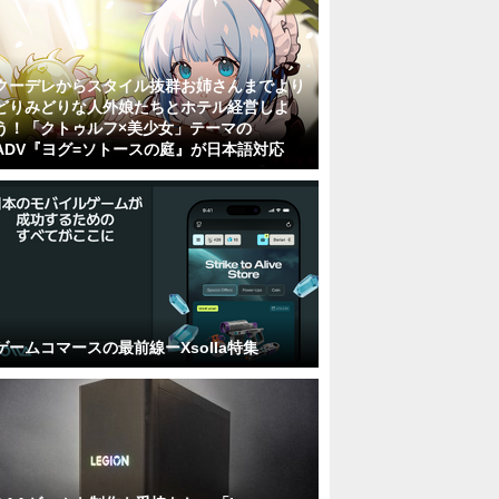
クーデレからスタイル抜群お姉さんまでより
どりみどりな人外娘たちとホテル経営しよ
う！「クトゥルフ×美少女」テーマの
ADV『ヨグ=ソトースの庭』が日本語対応
ゲームコマースの最前線ーXsolla特集