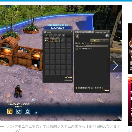
人」―「パンデモニウム零式」では報酬システムの改善も【第77回PLLひとまと
め】