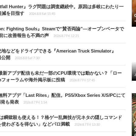
fall Hunter』ラグ問題は調査継続中。原因は多岐にわたり一
軽減を目指す
2026.8.8 Sat 15:45
: Fighting Souls』Steamで“賛否両論”―オープンベータで
前に改善報告も不満の声
2026.8.7 Fri 12:21
ドライブできる『American Truck Simulator』
情報公開
2026.8.8 Sat 7:30
最新アプデ配信も未だ一部のCPU環境では動かない？「ロー
amフォーラムや海外掲示板に投稿
2026.8.7 Fri 17:45
Last Rites」配信。PS5/Xbox Series X/S/PCにて
開発も発表
2026.8.7 Fri 1:54
プールは瞬獄殺も使える！？格ゲー乱舞技が元ネタの隠しコマンド
を使わざるを得ない」などパロ満載
2026.8.7 Fri 13:30