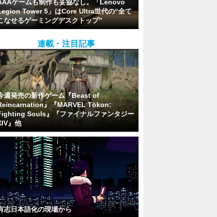
AAAゲームも制作も妥協なし。「Lenovo
Legion Tower 5」はCore Ultra世代の“全て
こなせるゲーミングデスクトップ”
連載・注目記事
今週発売の新作ゲーム『Beast of
Reincarnation』『MARVEL Tōkon:
Fighting Souls』『ファイナルファンタジー
XIV』他
有志日本語化の現場から