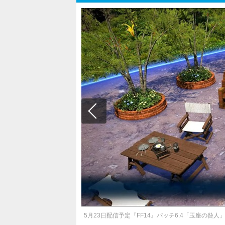
5月23日配信予定『FF14』パッチ6.4「玉座の咎