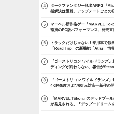
ダークファンタジー脱出ARPG『Mist
括解決は困難、アップデートごとの
マーベル新作格ゲー『MARVEL Tōkon
指摘のPC版パフォーマンス、発売直
トラックだけじゃない！乗用車で観光地などを
「Road Trip」の新機能「Atlas」
『ゴーストリコン ワイルドランズ』
ディングが終わらない」報告がSte
『ゴーストリコン ワイルドランズ』無料アプデ「
4K解像度および60fps対応―新作の
『MARVEL Tōkon』のデッド
が発見される。「デップードリーム