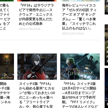
で最も
『FF16』はサウジアラ
海外レビューハイスコ
えてく
ビアで発売中止に―ス
ア『ゼルダの伝説 ティ
ファイ
クウェア・エニックス
アーズ オブ ザ キング
ー ピク
が内容変更を拒んだた
ダム』―「驚くべき偉
』をプ
めとの公式発表
業」「スイッチでこれ
こと
以上のものはない」
2023.5.4 Thu 21:34
2023.5.12 Fri 10:01
開始
スイッチ2版『FF14』
『FF14』スイッチ2版
ッチ2版
から始める新米“ヒカセ
は8月4日サービス開始
チやマ
ン”が知っておきたい10
―8月12日までコンプ
価―海
のこと―めっちゃ遊べ
版が30%オフで予約可
チャンネル
る「フリートライア
能。『FF7 リメイク』
ル」や、初心者でも安
テーマの8人レイドなど