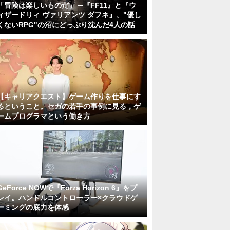
「冒険は楽しいものだ」 ─『FF11』と『ウ
ィザードリィ ヴァリアンツ ダフネ』、"優し
くないRPG"の沼にどっぷり沈んだ4人の話
【キャリアクエスト】ゲーム作りを仕事にす
るということ。セガの若手の事例に見る，ゲ
ームプログラマという働き方
GeForce NOWで『Forza Horizon 6』をプ
レイ。ハンドルコントローラー×クラウドゲ
ーミングの底力を体感