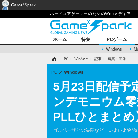
Game*Spark
ハードコアゲーマーのためのWebメディア
ホーム
特集
PCゲーム
Windows
M
ホーム
›
PC
›
Windows
›
記事
›
写真・画像
PC
Windows
5月23日配信予
ンデモニウム零
PLLひとまとめ
ゴルベーザとの決闘など、いよいよ物語