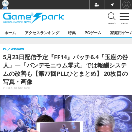
search
menu
ホーム
アクセスランキング
特集
PCゲーム
家庭用ゲー
PC
Windows
5月23日配信予定『FF14』パッチ6.4「玉座の咎
人」―「パンデモニウム零式」では報酬システ
ムの改善も【第77回PLLひとまとめ】 20枚目の
写真・画像
2023.5.13 Sat 15:00