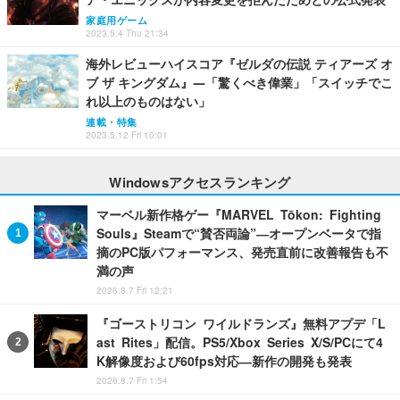
家庭用ゲーム
2023.5.4 Thu 21:34
海外レビューハイスコア『ゼルダの伝説 ティアーズ オ
ブ ザ キングダム』―「驚くべき偉業」「スイッチでこ
れ以上のものはない」
連載・特集
2023.5.12 Fri 10:01
Windowsアクセスランキング
マーベル新作格ゲー『MARVEL Tōkon: Fighting
Souls』Steamで“賛否両論”―オープンベータで指
摘のPC版パフォーマンス、発売直前に改善報告も不
満の声
2026.8.7 Fri 12:21
『ゴーストリコン ワイルドランズ』無料アプデ「L
ast Rites」配信。PS5/Xbox Series X/S/PCにて4
K解像度および60fps対応―新作の開発も発表
2026.8.7 Fri 1:54