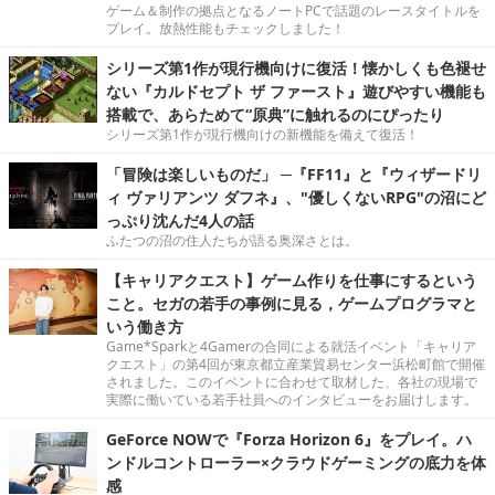
ゲーム＆制作の拠点となるノートPCで話題のレースタイトルを
プレイ。放熱性能もチェックしました！
シリーズ第1作が現行機向けに復活！懐かしくも色褪せ
ない『カルドセプト ザ ファースト』遊びやすい機能も
搭載で、あらためて“原典”に触れるのにぴったり
シリーズ第1作が現行機向けの新機能を備えて復活！
「冒険は楽しいものだ」 ─『FF11』と『ウィザードリ
ィ ヴァリアンツ ダフネ』、"優しくないRPG"の沼にど
っぷり沈んだ4人の話
ふたつの沼の住人たちが語る奥深さとは。
【キャリアクエスト】ゲーム作りを仕事にするという
こと。セガの若手の事例に見る，ゲームプログラマと
いう働き方
Game*Sparkと4Gamerの合同による就活イベント「キャリア
クエスト」の第4回が東京都立産業貿易センター浜松町館で開催
されました。このイベントに合わせて取材した、各社の現場で
実際に働いている若手社員へのインタビューをお届けします。
GeForce NOWで『Forza Horizon 6』をプレイ。ハ
ンドルコントローラー×クラウドゲーミングの底力を体
感