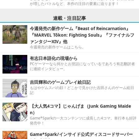
が増したバトルなど、本作の注目の要素に迫ります！
連載・注目記事
今週発売の新作ゲーム『Beast of Reincarnation』
『MARVEL Tōkon: Fighting Souls』『ファイナルフ
ァンタジーXIV』他
今週発売の新作ゲームはこちら。
有志日本語化の現場から
PCゲーマーなら何かとお世話になっているであろう有志翻訳者
に連続インタビュー。
吉田輝和のゲームプレイ絵日記
もはやゲムスパの顔！どこかで見かけた吉田さんのゲーム絵日
記
【大人気4コマ】じゃんげま（Junk Gaming Maide
n）
Game*Sparkの一大コンテンツに成長した4コマ。単行本も好評
発売中！
Game*Spark/インサイド公式ディスコードサーバー