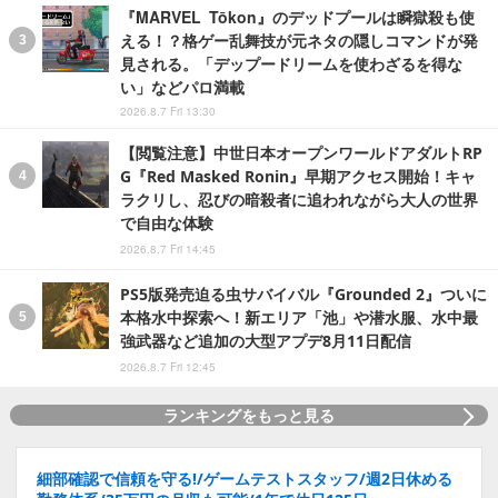
『MARVEL Tōkon』のデッドプールは瞬獄殺も使
える！？格ゲー乱舞技が元ネタの隠しコマンドが発
見される。「デップードリームを使わざるを得な
い」などパロ満載
2026.8.7 Fri 13:30
【閲覧注意】中世日本オープンワールドアダルトRP
G『Red Masked Ronin』早期アクセス開始！キャ
ラクリし、忍びの暗殺者に追われながら大人の世界
で自由な体験
2026.8.7 Fri 14:45
PS5版発売迫る虫サバイバル『Grounded 2』ついに
本格水中探索へ！新エリア「池」や潜水服、水中最
強武器など追加の大型アプデ8月11日配信
2026.8.7 Fri 12:45
ランキングをもっと見る
細部確認で信頼を守る!/ゲームテストスタッフ/週2日休める