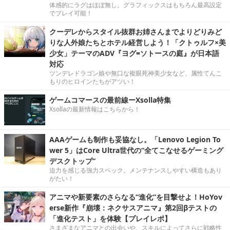
体感的にラグはほぼ無し。グラフィックスはもちろん最高設定
でプレイ可能！
クーデレからスタイル抜群お姉さんまでよりどりみど
りな人外娘たちとホテル経営しよう！「クトゥルフ×美
少女」テーマのADV『ヨグ=ソトースの庭』が日本語
対応
ツンデレドラゴン娘や無口な複眼死神美少女など、属性てんこ
もりのヒロインたちがアツい！
ゲームコマースの最前線ーXsolla特集
Xsollaの最新情報はこちらから！
AAAゲームも制作も妥協なし。「Lenovo Legion To
wer 5」はCore Ultra世代の“全てこなせるゲーミング
デスクトップ”
迫力を感じる強力スペック。メンテナンスしやすい構造もあり
がたい！
アニマや新要素のさらなる“進化”を目撃せよ！HoYov
erse新作『崩壊：ネクサスアニマ』第2回βテストの
「進化テスト」を体験【プレイレポ】
さまざまなアニマとの出会いや、スキルによってさらに戦略性