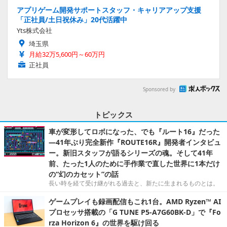
アプリゲーム開発サポートスタッフ・キャリアアップ支援
「正社員/土日祝休み」20代活躍中
Yts株式会社
埼玉県
月給32万5,600円～60万円
正社員
Sponsored by
トピックス
車が変形してロボになった、でも『ルート16』だった
―41年ぶり完全新作『ROUTE16R』開発者インタビュ
ー。新旧スタッフが語るシリーズの魂。そして41年
前、たった1人のために手作業で直した世界に1本だけ
の“幻のカセット”の話
長い時を経て受け継がれる過去と、新たに生まれるものとは。
ゲームプレイも録画配信もこれ1台。AMD Ryzen™ AI
プロセッサ搭載の「G TUNE P5-A7G60BK-D」で『Fo
rza Horizon 6』の世界を駆け回る