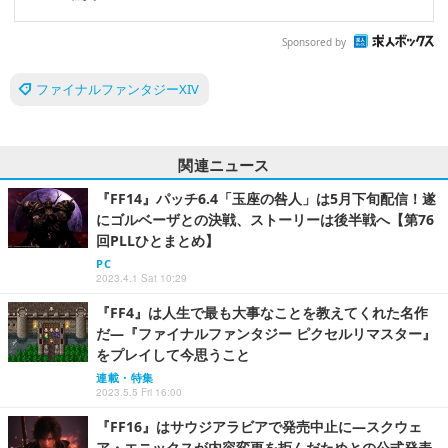
Sponsored by
ファイナルファンタジーXIV
関連ニュース
『FF14』パッチ6.4「玉座の咎人」は5月下旬配信！遂
にゴルベーザとの決戦、ストーリーは後半戦へ【第76
回PLLひとまとめ】
PC
2023.4.1 Sat 10:29
『FF4』は人生で最も大事なことを教えてくれた名作
だ―『ファイナルファンタジー ピクセルリマスター』
をプレイして今思うこと
連載・特集
2023.5.5 Fri 16:00
『FF16』はサウジアラビアで発売中止に―スクウェ
ア・エニックスが内容変更を拒んだためとの公式発表