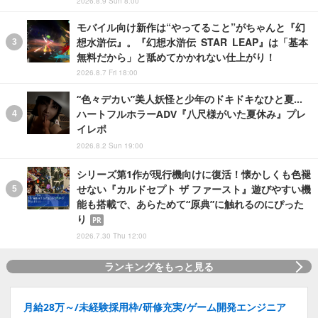
2026.8.9 Sun 8:00
モバイル向け新作は“やってること”がちゃんと『幻
想水滸伝』。『幻想水滸伝 STAR LEAP』は「基本
無料だから」と舐めてかかれない仕上がり！
2026.8.7 Fri 18:00
“色々デカい”美人妖怪と少年のドキドキなひと夏…
ハートフルホラーADV『八尺様がいた夏休み』プレ
イレポ
2026.8.2 Sun 19:00
シリーズ第1作が現行機向けに復活！懐かしくも色褪
せない『カルドセプト ザ ファースト』遊びやすい機
能も搭載で、あらためて“原典”に触れるのにぴった
り
PR
2026.7.30 Thu 12:00
ランキングをもっと見る
月給28万～/未経験採用枠/研修充実/ゲーム開発エンジニア