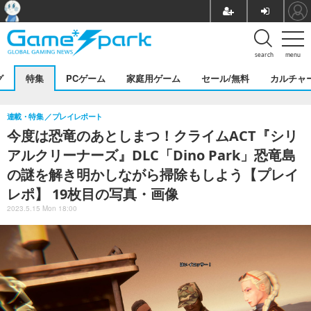
search
menu
グ
特集
PCゲーム
家庭用ゲーム
セール/無料
カルチャ
連載・特集
プレイレポート
今度は恐竜のあとしまつ！クライムACT『シリ
アルクリーナーズ』DLC「Dino Park」恐竜島
の謎を解き明かしながら掃除もしよう【プレイ
レポ】 19枚目の写真・画像
2023.5.15 Mon 18:00