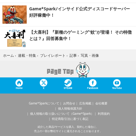
Game*Spark/インサイド公式ディスコードサーバー
好評稼働中！
【大喜利】『新種のゲーミング“蚊”が登場！ その特徴
とは？』回答募集中！
写真・画像
ホーム
›
連載・特集
›
プレイレポート
›
記事
›
Home
X
STEAM
Facebook
YouTube
Game*Sparkについて
お問合せ
広告掲載
会社概要
個人情報保護方針
個人情報の取り扱いについて（Game*Spark）
利用規約
特定商取引法に基づく表記
紹介した商品/サービスを購入、契約した場合に、
売上の一部が弊社サイトに還元されることがあります。