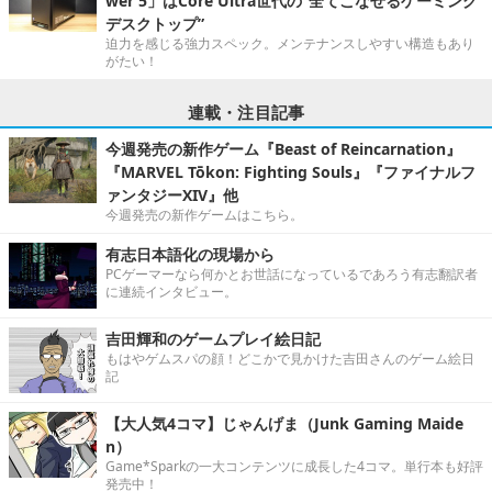
wer 5」はCore Ultra世代の“全てこなせるゲーミング
デスクトップ”
迫力を感じる強力スペック。メンテナンスしやすい構造もあり
がたい！
連載・注目記事
今週発売の新作ゲーム『Beast of Reincarnation』
『MARVEL Tōkon: Fighting Souls』『ファイナルフ
ァンタジーXIV』他
今週発売の新作ゲームはこちら。
有志日本語化の現場から
PCゲーマーなら何かとお世話になっているであろう有志翻訳者
に連続インタビュー。
吉田輝和のゲームプレイ絵日記
もはやゲムスパの顔！どこかで見かけた吉田さんのゲーム絵日
記
【大人気4コマ】じゃんげま（Junk Gaming Maide
n）
Game*Sparkの一大コンテンツに成長した4コマ。単行本も好評
発売中！