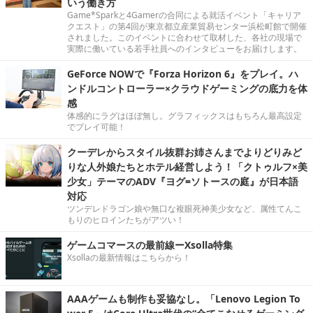
いう働き方
Game*Sparkと4Gamerの合同による就活イベント「キャリア
クエスト」の第4回が東京都立産業貿易センター浜松町館で開催
されました。このイベントに合わせて取材した、各社の現場で
実際に働いている若手社員へのインタビューをお届けします。
GeForce NOWで『Forza Horizon 6』をプレイ。ハ
ンドルコントローラー×クラウドゲーミングの底力を体
感
体感的にラグはほぼ無し。グラフィックスはもちろん最高設定
でプレイ可能！
クーデレからスタイル抜群お姉さんまでよりどりみど
りな人外娘たちとホテル経営しよう！「クトゥルフ×美
少女」テーマのADV『ヨグ=ソトースの庭』が日本語
対応
ツンデレドラゴン娘や無口な複眼死神美少女など、属性てんこ
もりのヒロインたちがアツい！
ゲームコマースの最前線ーXsolla特集
Xsollaの最新情報はこちらから！
AAAゲームも制作も妥協なし。「Lenovo Legion To