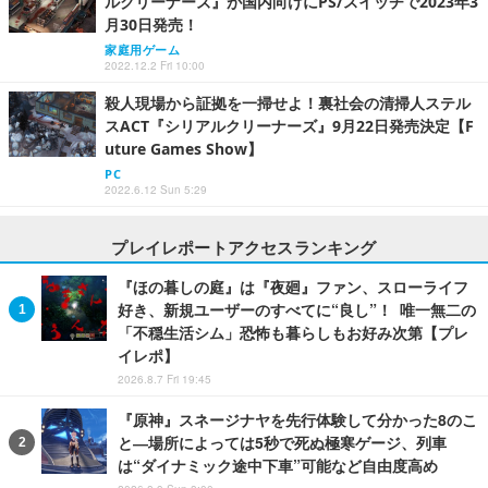
ルクリーナーズ』が国内向けにPS/スイッチで2023年3
月30日発売！
家庭用ゲーム
2022.12.2 Fri 10:00
殺人現場から証拠を一掃せよ！裏社会の清掃人ステル
スACT『シリアルクリーナーズ』9月22日発売決定【F
uture Games Show】
PC
2022.6.12 Sun 5:29
プレイレポートアクセスランキング
『ほの暮しの庭』は『夜廻』ファン、スローライフ
好き、新規ユーザーのすべてに“良し”！ 唯一無二の
「不穏生活シム」恐怖も暮らしもお好み次第【プレ
イレポ】
2026.8.7 Fri 19:45
『原神』スネージナヤを先行体験して分かった8のこ
と―場所によっては5秒で死ぬ極寒ゲージ、列車
は“ダイナミック途中下車”可能など自由度高め