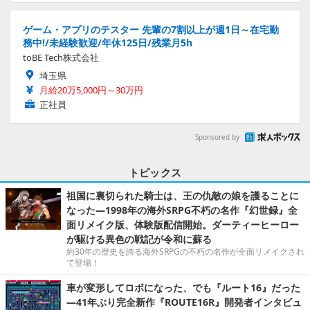
ゲーム・アプリのテスター 先輩の7割以上が週1日～在宅勤
務中!/未経験歓迎/年休125日/残業月5h
toBE Tech株式会社
埼玉県
月給20万5,000円～30万円
正社員
Sponsored by
トピックス
祖国に裏切られた騎士は、王の仇敵の娘を護ることに
なった―1998年の海外SRPG不朽の名作『幻世録』全
面リメイク版、体験版配信開始。ダーティーヒーロー
が駆ける異色の戦記が令和に蘇る
約30年の歴史を誇る海外SRPGの不朽の名作が全面リメイクされ
て登場！
車が変形してロボになった、でも『ルート16』だった
―41年ぶり完全新作『ROUTE16R』開発者インタビュ