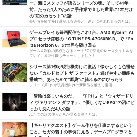
ー。新旧スタッフが語るシリーズの魂。そして41年
前、たった1人のために手作業で直した世界に1本だけ
の“幻のカセット”の話
長い時を経て受け継がれる過去と、新たに生まれるものとは。
ゲームプレイも録画配信もこれ1台。AMD Ryzen™ AI
プロセッサ搭載の「G TUNE P5-A7G60BK-D」で『Fo
rza Horizon 6』の世界を駆け回る
ゲーム＆制作の拠点となるノートPCで話題のレースタイトルを
プレイ。放熱性能もチェックしました！
シリーズ第1作が現行機向けに復活！懐かしくも色褪せ
ない『カルドセプト ザ ファースト』遊びやすい機能も
搭載で、あらためて“原典”に触れるのにぴったり
シリーズ第1作が現行機向けの新機能を備えて復活！
「冒険は楽しいものだ」 ─『FF11』と『ウィザードリ
ィ ヴァリアンツ ダフネ』、"優しくないRPG"の沼にど
っぷり沈んだ4人の話
ふたつの沼の住人たちが語る奥深さとは。
【キャリアクエスト】ゲーム作りを仕事にするという
こと。セガの若手の事例に見る，ゲームプログラマと