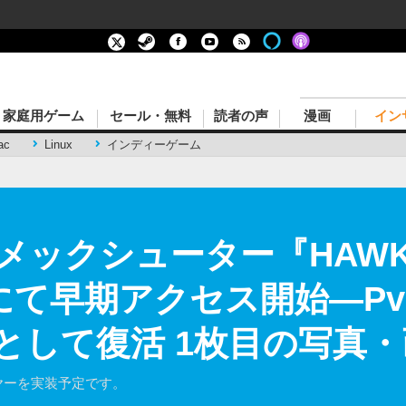
家庭用ゲーム
セール・無料
読者の声
漫画
イン
ac
Linux
インディーゲーム
ックシューター『HAWKE
amにて早期アクセス開始―P
ムとして復活 1枚目の写真
イヤーを実装予定です。