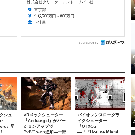
株式会社クリーク・アンド・リバー社
東京都
年収500万円～800万円
正社員
Sponsored by
クシュ
VRメックシューター
バイオレンスローグラ
r
『Archangel』がバー
イクシューター
tiers』早
ジョンアップで
『OTXO』
！
PvP/Co-op追加―一部
―「『Hotline Miami