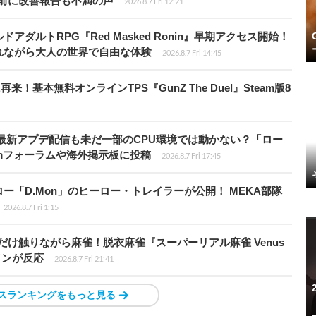
前に改善報告も不満の声
2026.8.7 Fri 12:21
ダルトRPG『Red Masked Ronin』早期アクセス開始！
れながら大人の世界で自由な体験
2026.8.7 Fri 14:45
基本無料オンラインTPS『GunZ The Duel』Steam版8
最新アプデ配信も未だ一部のCPU環境では動かない？「ロー
amフォーラムや海外掲示板に投稿
2026.8.7 Fri 17:45
「D.Mon」のヒーロー・トレイラーが公開！ MEKA部隊
2026.8.7 Fri 1:15
だけ触りながら麻雀！脱衣麻雀『スーパーリアル麻雀 Venus
インが反応
2026.8.7 Fri 21:41
スランキングをもっと見る