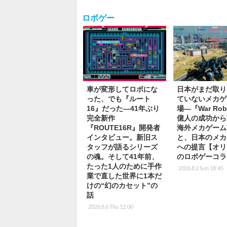
ロボゲー
車が変形してロボにな
日本がまだ取り
った、でも『ルート
ていないメカゲ
16』だった―41年ぶり
場―『War Rob
完全新作
億人の成功から
『ROUTE16R』開発者
海外メカゲーム
インタビュー。新旧ス
と、日本のメカ
タッフが語るシリーズ
への提言【オリ
の魂。そして41年前、
のロボゲーコラ
たった1人のために手作
2026.8.2 Sun 18:45
業で直した世界に1本だ
けの“幻のカセット”の
話
2026.8.6 Thu 12:00