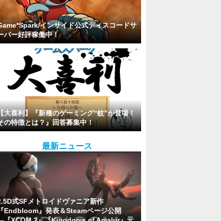
Game*Spark/インサイド公式ディスコードサ
ーバー好評稼働中！
【大喜利】『新種のゲーミング“蚊”が登場！
その特徴とは？』回答募集中！
最新ニュース
2.5D式SFメトロイドヴァニア新作
『Endbloom』発表＆Steamページ公開
―『XCOM 2』『Kingdoms of Amalur』元