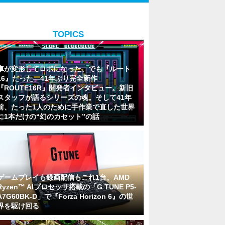
TOPICS
車が変形してロボになった、でも『ルート
16』だった―41年ぶり完全新作
『ROUTE16R』開発者インタビュー。新旧
スタッフが語るシリーズの魂。そして41年
前、たった1人のために手作業で直した世界
に1本だけの“幻のカセット”の話
ゲームプレイも録画配信もこれ1台。AMD
Ryzen™ AIプロセッサ搭載の「G TUNE P5-
A7G60BK-D」で『Forza Horizon 6』の世
界を駆け回る