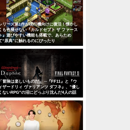
シリーズ第1作が現行機向けに復活！懐かし
くも色褪せない『カルドセプト ザ ファース
ト』遊びやすい機能も搭載で、あらため
て“原典”に触れるのにぴったり
「冒険は楽しいものだ」 ─『FF11』と『ウ
ィザードリィ ヴァリアンツ ダフネ』、"優し
くないRPG"の沼にどっぷり沈んだ4人の話