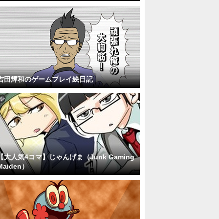
吉田輝和のゲームプレイ絵日記
【大人気4コマ】じゃんげま（Junk Gaming
Maiden）