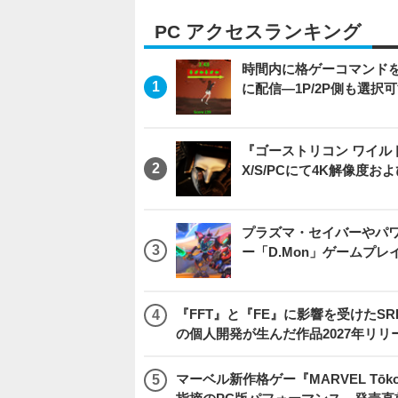
PC アクセスランキング
時間内に格ゲーコマンドを入
に配信―1P/2P側も選択
『ゴーストリコン ワイルドラン
X/S/PCにて4K解像度お
プラズマ・セイバーやパ
ー「D.Mon」ゲームプ
『FFT』と『FE』に影響を受けたSR
の個人開発が生んだ作品2027年リリ
マーベル新作格ゲー『MARVEL Tōkon