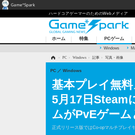
Game*Spark
ハードコアゲーマーのためのWebメディア
ホーム
特集
PCゲーム
Windows
M
ホーム
›
PC
›
Windows
›
記事
›
写真・画像
PC
Windows
基本プレイ無料メ
5月17日Ste
ムがPvEゲー
正式リリース版ではCo-opマルチプレ