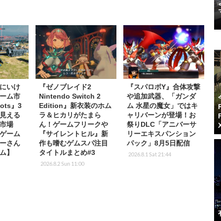
にいけ
『ゼノブレイド2
『スパロボY』合体攻撃
ーム市
Nintendo Switch 2
や追加武器、「ガンダ
ots』3
Edition』新衣装のホム
ム 水星の魔女」ではキ
見える
ラ＆ヒカリがたまら
ャリバーンが登場！お
市場
ん！ゲームフリークや
祭りDLC「アニバーサ
ゲーム
『サイレントヒル』新
リーエキスパンション
ーさん
作も嗜むゲムスパ注目
パック」8月5日配信
ム】
タイトルまとめ#3
2026.8.1 Sat 21:44
2026.8.2 Sun 11:00