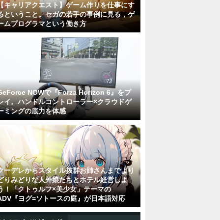
【キャリアクエスト】ゲーム作りを仕事にす
るということ。セガの若手の事例に見る，ゲ
ームプログラマという働き方
GeForce NOWで『Forza Horizon 6』をプ
レイ。ハンドルコントローラー×クラウドゲ
ーミングの底力を体感
クーデレからスタイル抜群お姉さんまでより
どりみどりな人外娘たちとホテル経営しよ
う！「クトゥルフ×美少女」テーマの
ADV『ヨグ=ソトースの庭』が日本語対応