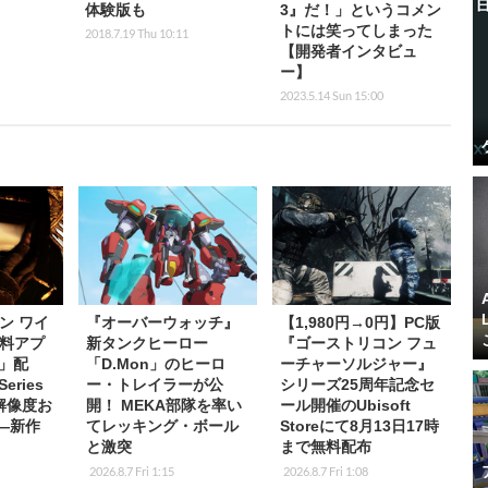
体験版も
3』だ！」というコメン
トには笑ってしまった
2018.7.19 Thu 10:11
【開発者インタビュ
ー】
2023.5.14 Sun 15:00
ン ワイ
『オーバーウォッチ』
【1,980円→0円】PC版
料アプ
新タンクヒーロー
『ゴーストリコン フュ
s」配
「D.Mon」のヒーロ
ーチャーソルジャー』
eries
ー・トレイラーが公
シリーズ25周年記念セ
K解像度お
開！ MEKA部隊を率い
ール開催のUbisoft
応―新作
てレッキング・ボール
Storeにて8月13日17時
と激突
まで無料配布
2026.8.7 Fri 1:15
2026.8.7 Fri 1:08