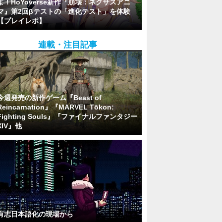
よ！HoYoverse新作『崩壊：ネクサスアニ
マ』第2回βテストの「進化テスト」を体験
【プレイレポ】
連載・注目記事
今週発売の新作ゲーム『Beast of
Reincarnation』『MARVEL Tōkon:
Fighting Souls』『ファイナルファンタジー
XIV』他
有志日本語化の現場から