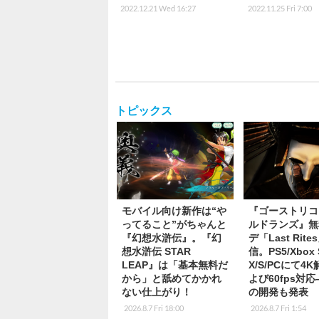
2022.12.21 Wed 16:27
2022.11.25 Fri 7:00
トピックス
モバイル向け新作は“や
『ゴーストリコ
ってること”がちゃんと
ルドランズ』無
『幻想水滸伝』。『幻
デ「Last Rite
想水滸伝 STAR
信。PS5/Xbox S
LEAP』は「基本無料だ
X/S/PCにて4
から」と舐めてかかれ
よび60fps対
ない仕上がり！
の開発も発表
2026.8.7 Fri 18:00
2026.8.7 Fri 1:54