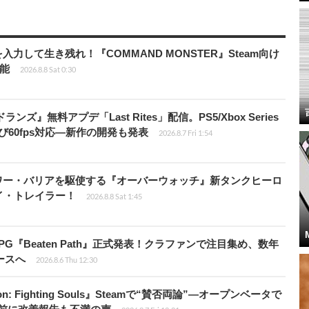
力して生き残れ！『COMMAND MONSTER』Steam向け
可能
2026.8.8 Sat 0:30
ズ』無料アプデ「Last Rites」配信。PS5/Xbox Series
よび60fps対応―新作の開発も発表
2026.8.7 Fri 1:54
ワー・バリアを駆使する『オーバーウォッチ』新タンクヒーロ
レイ・トレイラー！
2026.8.8 Sat 1:45
PG『Beaten Path』正式発表！クラファンで注目集め、数年
ースへ
2026.8.6 Thu 12:30
: Fighting Souls』Steamで“賛否両論”―オープンベータで