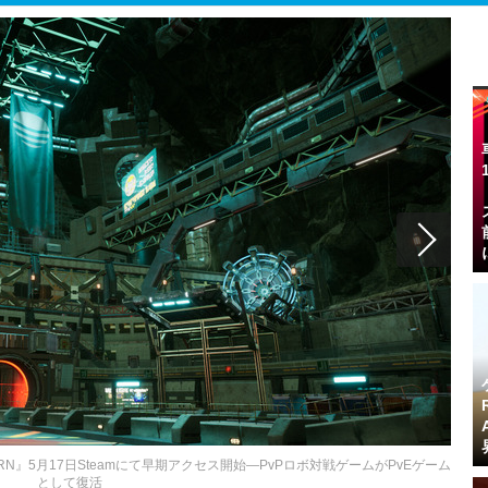
RN』5月17日Steamにて早期アクセス開始―PvPロボ対戦ゲームがPvEゲーム
として復活