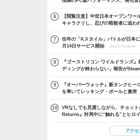
指摘のPC版パフォーマンス、発売直
【閲覧注意】中世日本オープンワールドア
キャラクリし、忍びの暗殺者に追わ
往年の「Kスタイル」バトルが日本に再来！
月14日サービス開始
2026.8.7 Fri 20:45
『ゴーストリコン ワイルドランズ』
ディングが終わらない」報告がSte
『オーバーウォッチ』新タンクヒーロー
を率いてレッキング・ボールと激突
VRなしでも見渡しながら、チョット
Returns』対局中に“触れる”とヒロ
アクセ