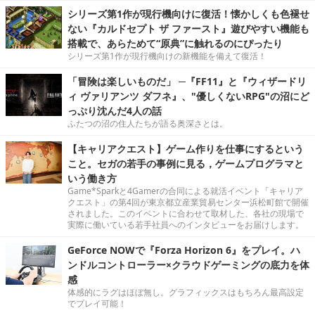
シリーズ第1作が現行機向けに復活！懐かしくも色褪せ
ない『カルドセプト ザ ファースト』遊びやすい機能も
搭載で、あらためて“原典”に触れるのにぴったり
シリーズ第1作が現行機向けの新機能を備えて復活！
「冒険は楽しいものだ」 ─『FF11』と『ウィザードリ
ィ ヴァリアンツ ダフネ』、"優しくないRPG"の沼にど
っぷり沈んだ4人の話
ふたつの沼の住人たちが語る奥深さとは。
【キャリアクエスト】ゲーム作りを仕事にするという
こと。セガの若手の事例に見る，ゲームプログラマと
いう働き方
Game*Sparkと4Gamerの合同による就活イベント「キャリア
クエスト」の第4回が東京都立産業貿易センター浜松町館で開催
されました。このイベントに合わせて取材した、各社の現場で
実際に働いている若手社員へのインタビューをお届けします。
GeForce NOWで『Forza Horizon 6』をプレイ。ハ
ンドルコントローラー×クラウドゲーミングの底力を体
感
体感的にラグはほぼ無し。グラフィックスはもちろん最高設定
でプレイ可能！