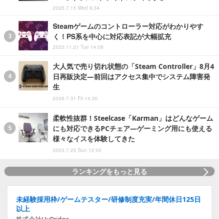
2026.7.15 Wed 9:34
Steamゲームのコントローラー対応がわかりやす
く！PS系を中心に対応表記が大幅拡充
2023.11.21 Tue 14:08
大人気で売り切れ状態の「Steam Controller」8月4
日再販決定―前回はアクセス集中でシステム障害発
生
2026.7.31 Fri 14:30
柔軟性抜群！Steelcase「Karman」はどんなゲーム
にも対応できるPCチェア―ゲーミング用にも使える
様々なイスを体験してきた
2023.7.23 Sun 12:00
ランキングをもっと見る
未経験採用枠/ゲームテスター/研修制度充実/年間休日125日
以上