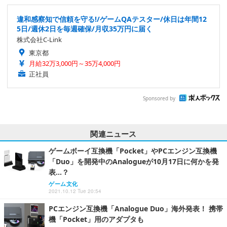
違和感察知で信頼を守る!/ゲームQAテスター/休日は年間12
5日/週休2日を毎週確保/月収35万円に届く
株式会社C-Link
東京都
月給32万3,000円～35万4,000円
正社員
Sponsored by
関連ニュース
ゲームボーイ互換機「Pocket」やPCエンジン互換機
「Duo」を開発中のAnalogueが10月17日に何かを発
表…？
ゲーム文化
2021.10.12 Tue 20:54
PCエンジン互換機「Analogue Duo」海外発表！ 携帯
機「Pocket」用のアダプタも