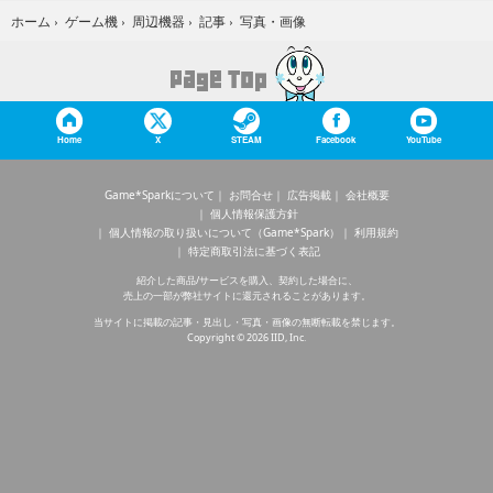
写真・画像
ホーム
›
ゲーム機
›
周辺機器
›
記事
›
Home
X
STEAM
Facebook
YouTube
Game*Sparkについて
お問合せ
広告掲載
会社概要
個人情報保護方針
個人情報の取り扱いについて（Game*Spark）
利用規約
特定商取引法に基づく表記
紹介した商品/サービスを購入、契約した場合に、
売上の一部が弊社サイトに還元されることがあります。
当サイトに掲載の記事・見出し・写真・画像の無断転載を禁じます。
Copyright © 2026 IID, Inc.