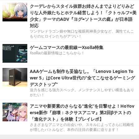
クーデレからスタイル抜群お姉さんまでよりどりみど
りな人外娘たちとホテル経営しよう！「クトゥルフ×美
少女」テーマのADV『ヨグ=ソトースの庭』が日本語
対応
ツンデレドラゴン娘や無口な複眼死神美少女など、属性てんこ
もりのヒロインたちがアツい！
ゲームコマースの最前線ーXsolla特集
Xsollaの最新情報はこちらから！
AAAゲームも制作も妥協なし。「Lenovo Legion To
wer 5」はCore Ultra世代の“全てこなせるゲーミング
デスクトップ”
迫力を感じる強力スペック。メンテナンスしやすい構造もあり
がたい！
アニマや新要素のさらなる“進化”を目撃せよ！HoYov
erse新作『崩壊：ネクサスアニマ』第2回βテストの
「進化テスト」を体験【プレイレポ】
さまざまなアニマとの出会いや、スキルによってさらに戦略性
が増したバトルなど、本作の注目の要素に迫ります！