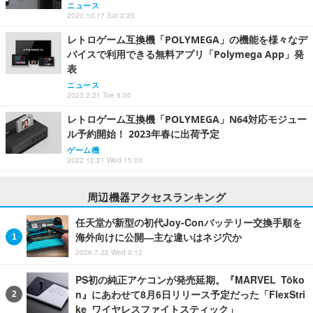
ニュース
2020.10.17 Sat 2:35
レトロゲーム互換機「POLYMEGA」の機能を様々なデ
バイスで利用できる無料アプリ「Polymega App」発
表
ニュース
2023.2.21 Tue 8:00
レトロゲーム互換機「POLYMEGA」N64対応モジュー
ル予約開始！ 2023年春に出荷予定
ゲーム機
2022.12.21 Wed 15:00
周辺機器アクセスランキング
任天堂が新型の初代Joy-Conバッテリー交換手順を
海外向けに公開―主な違いはネジ穴か
2026.7.22 Wed 0:12
PS初の純正アケコンが発売延期。『MARVEL Tōko
n』にあわせて8月6日リリース予定だった「FlexStri
ke ワイヤレスファイトスティック」