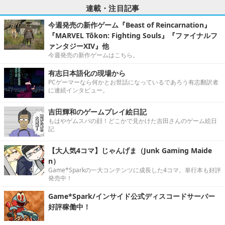
連載・注目記事
今週発売の新作ゲーム『Beast of Reincarnation』
『MARVEL Tōkon: Fighting Souls』『ファイナルフ
ァンタジーXIV』他
今週発売の新作ゲームはこちら。
有志日本語化の現場から
PCゲーマーなら何かとお世話になっているであろう有志翻訳者
に連続インタビュー。
吉田輝和のゲームプレイ絵日記
もはやゲムスパの顔！どこかで見かけた吉田さんのゲーム絵日
記
【大人気4コマ】じゃんげま（Junk Gaming Maide
n）
Game*Sparkの一大コンテンツに成長した4コマ。単行本も好評
発売中！
Game*Spark/インサイド公式ディスコードサーバー
好評稼働中！