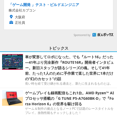
「ゲーム開発 」テスト・ビルドエンジニア
株式会社カプコン
大阪府
正社員
Sponsored by
トピックス
車が変形してロボになった、でも『ルート16』だった
―41年ぶり完全新作『ROUTE16R』開発者インタビュ
ー。新旧スタッフが語るシリーズの魂。そして41年
前、たった1人のために手作業で直した世界に1本だけ
の“幻のカセット”の話
長い時を経て受け継がれる過去と、新たに生まれるものとは。
ゲームプレイも録画配信もこれ1台。AMD Ryzen™ AI
プロセッサ搭載の「G TUNE P5-A7G60BK-D」で『Fo
rza Horizon 6』の世界を駆け回る
ゲーム＆制作の拠点となるノートPCで話題のレースタイトルを
プレイ。放熱性能もチェックしました！