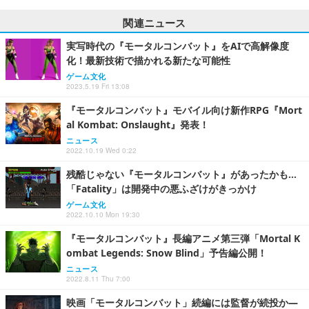
関連ニュース
実写時代の『モータルコンバット』をAIで高解像度
化！最新技術で描かれる新たな可能性
ゲーム文化
2023.5.19 Fri 13:08
『モータルコンバット』モバイル向け新作RPG『Mort
al Kombat: Onslaught』発表！
ニュース
2022.10.19 Wed 0:22
残酷じゃない『モータルコンバット』があったかも…
「Fatality」は開発中の悪ふざけがきっかけ
ゲーム文化
2022.10.10 Mon 19:30
『モータルコンバット』長編アニメ第三弾「Mortal K
ombat Legends: Snow Blind」予告編公開！
ニュース
2022.8.11 Thu 7:00
映画「モータルコンバット」続編には監督が続投か―