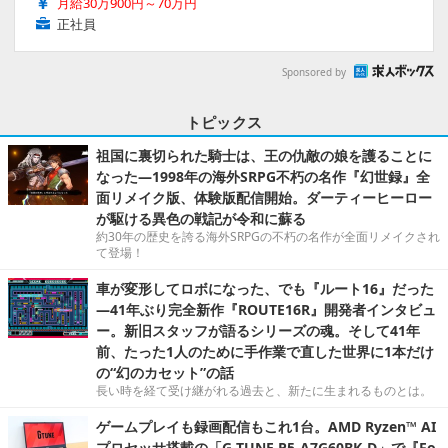
月給30万900円～70万円
正社員
Sponsored by
トピックス
祖国に裏切られた騎士は、王の仇敵の娘を護ることに
なった―1998年の海外SRPG不朽の名作『幻世録』全
面リメイク版、体験版配信開始。ダーティーヒーロー
が駆ける異色の戦記が令和に蘇る
約30年の歴史を誇る海外SRPGの不朽の名作が全面リメイクされ
て登場！
車が変形してロボになった、でも『ルート16』だった
―41年ぶり完全新作『ROUTE16R』開発者インタビュ
ー。新旧スタッフが語るシリーズの魂。そして41年
前、たった1人のために手作業で直した世界に1本だけ
の“幻のカセット”の話
長い時を経て受け継がれる過去と、新たに生まれるものとは。
ゲームプレイも録画配信もこれ1台。AMD Ryzen™ AI
プロセッサ搭載の「G TUNE P5-A7G60BK-D」で『Fo