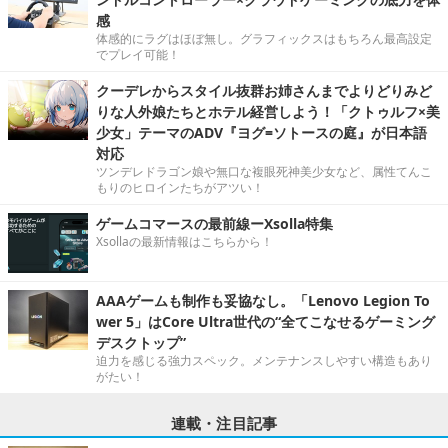
感
体感的にラグはほぼ無し。グラフィックスはもちろん最高設定
でプレイ可能！
クーデレからスタイル抜群お姉さんまでよりどりみど
りな人外娘たちとホテル経営しよう！「クトゥルフ×美
少女」テーマのADV『ヨグ=ソトースの庭』が日本語
対応
ツンデレドラゴン娘や無口な複眼死神美少女など、属性てんこ
もりのヒロインたちがアツい！
ゲームコマースの最前線ーXsolla特集
Xsollaの最新情報はこちらから！
AAAゲームも制作も妥協なし。「Lenovo Legion To
wer 5」はCore Ultra世代の“全てこなせるゲーミング
デスクトップ”
迫力を感じる強力スペック。メンテナンスしやすい構造もあり
がたい！
連載・注目記事