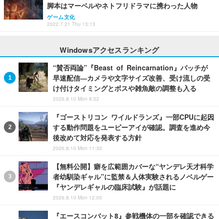
脚本はマーベルやネトフリドラマに携わった人物
ゲーム文化
2022.7.21 Thu 13:13
Windowsアクセスランキング
“賛否両論”『Beast of Reincarnation』パッチが
早速配信―カメラや文字サイズ改善、受け流しの受
け付けタイミングとボスや雑魚敵の調整も入る
2026.8.10 Mon 8:52
『ゴーストリコン ワイルドランズ』一部CPUに起因
する動作問題をユービーアイが確認。調査を進め今
後改めて対応を発表する方針
2026.8.10 Mon 11:30
【無料公開】癖を広範囲カバーな“ヤンデレ天才科学
者幼馴染ギャル”に監禁＆人体実験されるノベルゲー
『ヤンデレギャルの臨床試験』が話題に
2026.8.10 Mon 12:00
『エースコンバット8』参戦機体の一部を確認できる