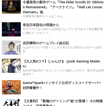
今週発売の新作ゲーム『The Elder Scrolls IV: Oblivio
n Remastered』『アークナイツ』『Hell Let Loose:
Vietnam』他
今週発売の新作ゲームはこちら。
有志日本語化の現場から
PCゲーマーなら何かとお世話になっているであろう有志翻訳者
に連続インタビュー。
吉田輝和のゲームプレイ絵日記
もはやゲムスパの顔！どこかで見かけた吉田さんのゲーム絵日
記
【大人気4コマ】じゃんげま（Junk Gaming Maide
n）
Game*Sparkの一大コンテンツに成長した4コマ。単行本も好評
発売中！
Game*Spark/インサイド公式ディスコードサーバー
好評稼働中！
【大喜利】『新種のゲーミング“蚊”が登場！ その特徴
とは？』回答募集中！