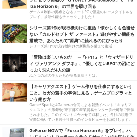
rza Horizon 6』の世界を駆け回る
ゲーム＆制作の拠点となるノートPCで話題のレースタイトルを
プレイ。放熱性能もチェックしました！
シリーズ第1作が現行機向けに復活！懐かしくも色褪せ
ない『カルドセプト ザ ファースト』遊びやすい機能も
搭載で、あらためて“原典”に触れるのにぴったり
シリーズ第1作が現行機向けの新機能を備えて復活！
「冒険は楽しいものだ」 ─『FF11』と『ウィザードリ
ィ ヴァリアンツ ダフネ』、"優しくないRPG"の沼にど
っぷり沈んだ4人の話
ふたつの沼の住人たちが語る奥深さとは。
【キャリアクエスト】ゲーム作りを仕事にするという
こと。セガの若手の事例に見る，ゲームプログラマと
いう働き方
Game*Sparkと4Gamerの合同による就活イベント「キャリア
クエスト」の第4回が東京都立産業貿易センター浜松町館で開催
されました。このイベントに合わせて取材した、各社の現場で
実際に働いている若手社員へのインタビューをお届けします。
GeForce NOWで『Forza Horizon 6』をプレイ。ハ
ンドルコントローラー×クラウドゲーミングの底力を体