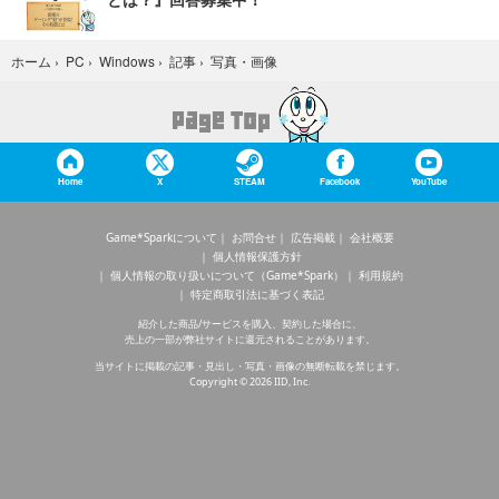
写真・画像
ホーム
›
PC
›
Windows
›
記事
›
Home
X
STEAM
Facebook
YouTube
Game*Sparkについて
お問合せ
広告掲載
会社概要
個人情報保護方針
個人情報の取り扱いについて（Game*Spark）
利用規約
特定商取引法に基づく表記
紹介した商品/サービスを購入、契約した場合に、
売上の一部が弊社サイトに還元されることがあります。
当サイトに掲載の記事・見出し・写真・画像の無断転載を禁じます。
Copyright © 2026 IID, Inc.