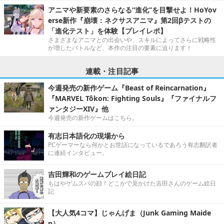
アニマや新要素のさらなる“進化”を目撃せよ！HoYov
erse新作『崩壊：ネクサスアニマ』第2回βテストの
「進化テスト」を体験【プレイレポ】
さまざまなアニマとの出会いや、スキルによってさらに戦略性
が増したバトルなど、本作の注目の要素に迫ります！
連載・注目記事
今週発売の新作ゲーム『Beast of Reincarnation』
『MARVEL Tōkon: Fighting Souls』『ファイナルフ
ァンタジーXIV』他
今週発売の新作ゲームはこちら。
有志日本語化の現場から
PCゲーマーなら何かとお世話になっているであろう有志翻訳者
に連続インタビュー。
吉田輝和のゲームプレイ絵日記
もはやゲムスパの顔！どこかで見かけた吉田さんのゲーム絵日
記
【大人気4コマ】じゃんげま（Junk Gaming Maide
n）