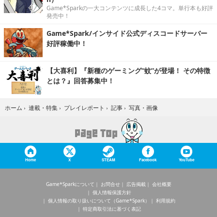
Game*Sparkの一大コンテンツに成長した4コマ。単行本も好評
発売中！
Game*Spark/インサイド公式ディスコードサーバー
好評稼働中！
【大喜利】『新種のゲーミング“蚊”が登場！ その特徴
とは？』回答募集中！
写真・画像
ホーム
›
連載・特集
›
プレイレポート
›
記事
›
Home
X
STEAM
Facebook
YouTube
Game*Sparkについて
お問合せ
広告掲載
会社概要
個人情報保護方針
個人情報の取り扱いについて（Game*Spark）
利用規約
特定商取引法に基づく表記