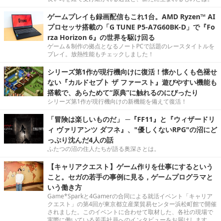
ゲームプレイも録画配信もこれ1台。AMD Ryzen™ AI
プロセッサ搭載の「G TUNE P5-A7G60BK-D」で『Fo
rza Horizon 6』の世界を駆け回る
ゲーム＆制作の拠点となるノートPCで話題のレースタイトルを
プレイ。放熱性能もチェックしました！
シリーズ第1作が現行機向けに復活！懐かしくも色褪せ
ない『カルドセプト ザ ファースト』遊びやすい機能も
搭載で、あらためて“原典”に触れるのにぴったり
シリーズ第1作が現行機向けの新機能を備えて復活！
「冒険は楽しいものだ」 ─『FF11』と『ウィザードリ
ィ ヴァリアンツ ダフネ』、"優しくないRPG"の沼にど
っぷり沈んだ4人の話
ふたつの沼の住人たちが語る奥深さとは。
【キャリアクエスト】ゲーム作りを仕事にするという
こと。セガの若手の事例に見る，ゲームプログラマと
いう働き方
Game*Sparkと4Gamerの合同による就活イベント「キャリア
クエスト」の第4回が東京都立産業貿易センター浜松町館で開催
されました。このイベントに合わせて取材した、各社の現場で
実際に働いている若手社員へのインタビューをお届けします。