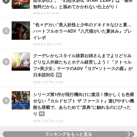
無料だから」と舐めてかかれない仕上がり！
2026.8.7 Fri 18:00
“色々デカい”美人妖怪と少年のドキドキなひと夏…
ハートフルホラーADV『八尺様がいた夏休み』プレ
イレポ
2026.8.2 Sun 19:00
クーデレからスタイル抜群お姉さんまでよりどりみ
どりな人外娘たちとホテル経営しよう！「クトゥル
フ×美少女」テーマのADV『ヨグ=ソトースの庭』が
日本語対応
PR
2026.7.23 Thu 12:05
シリーズ第1作が現行機向けに復活！懐かしくも色褪
せない『カルドセプト ザ ファースト』遊びやすい機
能も搭載で、あらためて“原典”に触れるのにぴった
り
PR
2026.7.30 Thu 12:00
ランキングをもっと見る