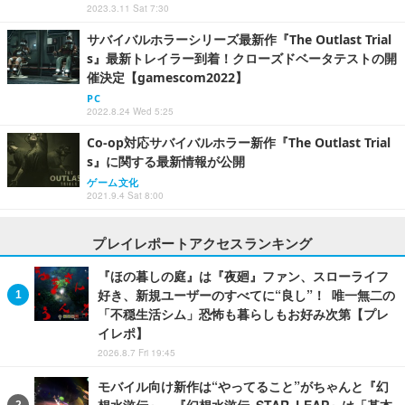
2023.3.11 Sat 7:30
サバイバルホラーシリーズ最新作『The Outlast Trial
s』最新トレイラー到着！クローズドベータテストの開
催決定【gamescom2022】
PC
2022.8.24 Wed 5:25
Co-op対応サバイバルホラー新作『The Outlast Trial
s』に関する最新情報が公開
ゲーム文化
2021.9.4 Sat 8:00
プレイレポートアクセスランキング
『ほの暮しの庭』は『夜廻』ファン、スローライフ
好き、新規ユーザーのすべてに“良し”！ 唯一無二の
「不穏生活シム」恐怖も暮らしもお好み次第【プレ
イレポ】
2026.8.7 Fri 19:45
モバイル向け新作は“やってること”がちゃんと『幻
想水滸伝』。『幻想水滸伝 STAR LEAP』は「基本