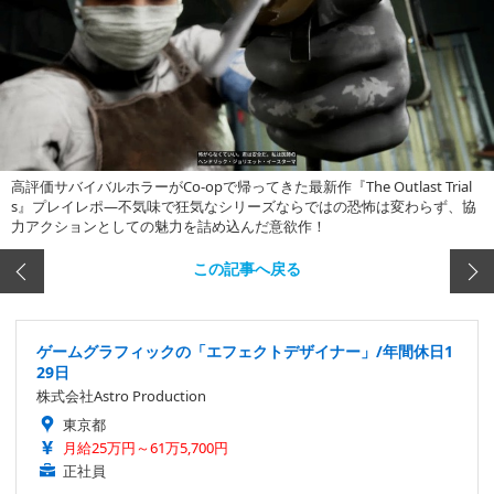
高評価サバイバルホラーがCo-opで帰ってきた最新作『The Outlast Trial
s』プレイレポ―不気味で狂気なシリーズならではの恐怖は変わらず、協
力アクションとしての魅力を詰め込んだ意欲作！
この記事へ戻る
ゲームグラフィックの「エフェクトデザイナー」/年間休日1
29日
株式会社Astro Production
東京都
月給25万円～61万5,700円
正社員