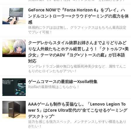
GeForce NOWで『Forza Horizon 6』をプレイ。ハ
ンドルコントローラー×クラウドゲーミングの底力を体
感
体感的にラグはほぼ無し。グラフィックスはもちろん最高設定
でプレイ可能！
クーデレからスタイル抜群お姉さんまでよりどりみど
りな人外娘たちとホテル経営しよう！「クトゥルフ×美
少女」テーマのADV『ヨグ=ソトースの庭』が日本語
対応
ツンデレドラゴン娘や無口な複眼死神美少女など、属性てんこ
もりのヒロインたちがアツい！
ゲームコマースの最前線ーXsolla特集
Xsollaの最新情報はこちらから！
AAAゲームも制作も妥協なし。「Lenovo Legion To
wer 5」はCore Ultra世代の“全てこなせるゲーミング
デスクトップ”
迫力を感じる強力スペック。メンテナンスしやすい構造もあり
がたい！