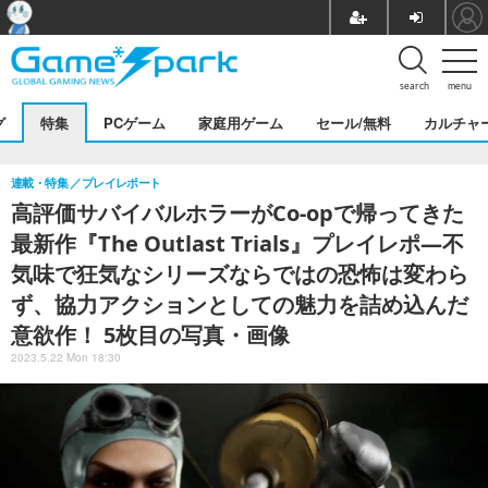
search
menu
グ
特集
PCゲーム
家庭用ゲーム
セール/無料
カルチャ
連載・特集
プレイレポート
高評価サバイバルホラーがCo-opで帰ってきた
最新作『The Outlast Trials』プレイレポ―不
気味で狂気なシリーズならではの恐怖は変わら
ず、協力アクションとしての魅力を詰め込んだ
意欲作！ 5枚目の写真・画像
2023.5.22 Mon 18:30