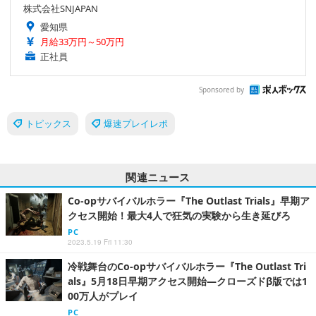
株式会社SNJAPAN
愛知県
月給33万円～50万円
正社員
Sponsored by
トピックス
爆速プレイレポ
関連ニュース
Co-opサバイバルホラー『The Outlast Trials』早期ア
クセス開始！最大4人で狂気の実験から生き延びろ
PC
2023.5.19 Fri 11:30
冷戦舞台のCo-opサバイバルホラー『The Outlast Tri
als』5月18日早期アクセス開始―クローズドβ版では1
00万人がプレイ
PC