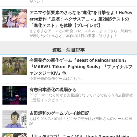
がたい！
アニマや新要素のさらなる“進化”を目撃せよ！HoYov
erse新作『崩壊：ネクサスアニマ』第2回βテストの
「進化テスト」を体験【プレイレポ】
さまざまなアニマとの出会いや、スキルによってさらに戦略性
が増したバトルなど、本作の注目の要素に迫ります！
連載・注目記事
今週発売の新作ゲーム『Beast of Reincarnation』
『MARVEL Tōkon: Fighting Souls』『ファイナルフ
ァンタジーXIV』他
今週発売の新作ゲームはこちら。
有志日本語化の現場から
PCゲーマーなら何かとお世話になっているであろう有志翻訳者
に連続インタビュー。
吉田輝和のゲームプレイ絵日記
もはやゲムスパの顔！どこかで見かけた吉田さんのゲーム絵日
記
【大人気4コマ】じゃんげま（Junk Gaming Maide