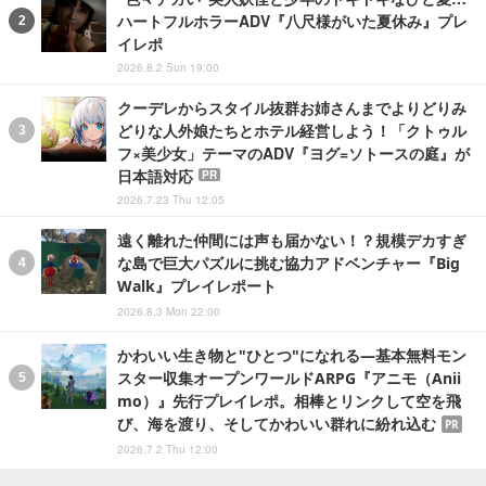
ハートフルホラーADV『八尺様がいた夏休み』プレ
イレポ
2026.8.2 Sun 19:00
クーデレからスタイル抜群お姉さんまでよりどりみ
どりな人外娘たちとホテル経営しよう！「クトゥル
フ×美少女」テーマのADV『ヨグ=ソトースの庭』が
日本語対応
PR
2026.7.23 Thu 12:05
遠く離れた仲間には声も届かない！？規模デカすぎ
な島で巨大パズルに挑む協力アドベンチャー『Big
Walk』プレイレポート
2026.8.3 Mon 22:00
かわいい生き物と"ひとつ"になれる―基本無料モン
スター収集オープンワールドARPG『アニモ（Anii
mo）』先行プレイレポ。相棒とリンクして空を飛
び、海を渡り、そしてかわいい群れに紛れ込む
PR
2026.7.2 Thu 12:00