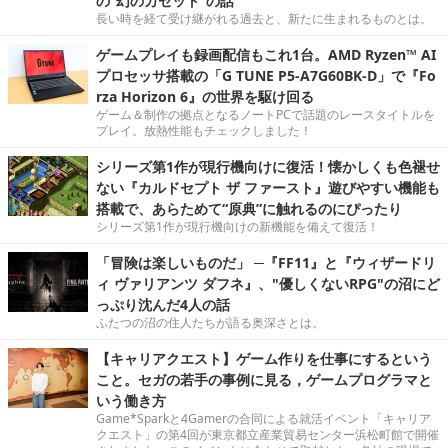
の“幻のカセット”の話
長い時を経て受け継がれる過去と、新たに生まれるものとは。
ゲームプレイも録画配信もこれ1台。AMD Ryzen™ AI
プロセッサ搭載の「G TUNE P5-A7G60BK-D」で『Fo
rza Horizon 6』の世界を駆け回る
ゲーム＆制作の拠点となるノートPCで話題のレースタイトルを
プレイ。放熱性能もチェックしました！
シリーズ第1作が現行機向けに復活！懐かしくも色褪せ
ない『カルドセプト ザ ファースト』遊びやすい機能も
搭載で、あらためて“原典”に触れるのにぴったり
シリーズ第1作が現行機向けの新機能を備えて復活！
「冒険は楽しいものだ」 ─『FF11』と『ウィザードリ
ィ ヴァリアンツ ダフネ』、"優しくないRPG"の沼にど
っぷり沈んだ4人の話
ふたつの沼の住人たちが語る奥深さとは。
【キャリアクエスト】ゲーム作りを仕事にするという
こと。セガの若手の事例に見る，ゲームプログラマと
いう働き方
Game*Sparkと4Gamerの合同による就活イベント「キャリア
クエスト」の第4回が東京都立産業貿易センター浜松町館で開催