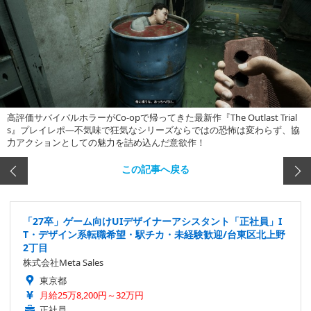
高評価サバイバルホラーがCo-opで帰ってきた最新作『The Outlast Trial
s』プレイレポ―不気味で狂気なシリーズならではの恐怖は変わらず、協
力アクションとしての魅力を詰め込んだ意欲作！
この記事へ戻る
「27卒」ゲーム向けUIデザイナーアシスタント「正社員」I
T・デザイン系転職希望・駅チカ・未経験歓迎/台東区北上野
2丁目
株式会社Meta Sales
東京都
月給25万8,200円～32万円
正社員