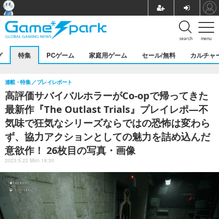
search
menu
グ
特集
PCゲーム
家庭用ゲーム
セール/無料
カルチャ
連載・特集
プレイレポート
高評価サバイバルホラーがCo-opで帰ってきた
最新作『The Outlast Trials』プレイレポ―不
気味で狂気なシリーズならではの恐怖は変わら
ず、協力アクションとしての魅力を詰め込んだ
意欲作！ 26枚目の写真・画像
2023.5.22 Mon 18:30