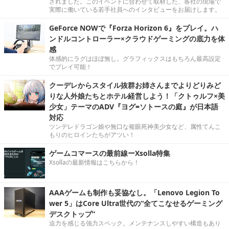
されました。このイベントに合わせて取材した、各社の現場で
実際に働いている若手社員へのインタビューをお届けします。
GeForce NOWで『Forza Horizon 6』をプレイ。ハ
ンドルコントローラー×クラウドゲーミングの底力を体
感
体感的にラグはほぼ無し。グラフィックスはもちろん最高設定
でプレイ可能！
クーデレからスタイル抜群お姉さんまでよりどりみど
りな人外娘たちとホテル経営しよう！「クトゥルフ×美
少女」テーマのADV『ヨグ=ソトースの庭』が日本語
対応
ツンデレドラゴン娘や無口な複眼死神美少女など、属性てんこ
もりのヒロインたちがアツい！
ゲームコマースの最前線ーXsolla特集
Xsollaの最新情報はこちらから！
AAAゲームも制作も妥協なし。「Lenovo Legion To
wer 5」はCore Ultra世代の“全てこなせるゲーミング
デスクトップ”
迫力を感じる強力スペック。メンテナンスしやすい構造もあり