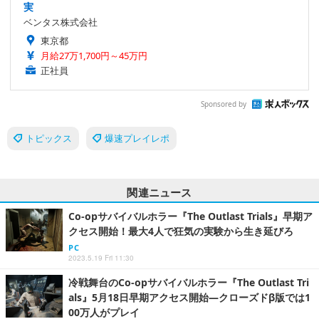
実
ベンタス株式会社
東京都
月給27万1,700円～45万円
正社員
Sponsored by
トピックス
爆速プレイレポ
関連ニュース
Co-opサバイバルホラー『The Outlast Trials』早期ア
クセス開始！最大4人で狂気の実験から生き延びろ
PC
2023.5.19 Fri 11:30
冷戦舞台のCo-opサバイバルホラー『The Outlast Tri
als』5月18日早期アクセス開始―クローズドβ版では1
00万人がプレイ