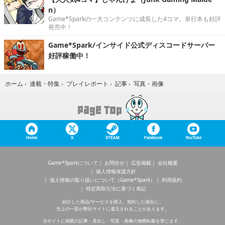
n）
Game*Sparkの一大コンテンツに成長した4コマ。単行本も好評
発売中！
Game*Spark/インサイド公式ディスコードサーバー
好評稼働中！
写真・画像
ホーム
›
連載・特集
›
プレイレポート
›
記事
›
Home
X
STEAM
Facebook
YouTube
Game*Sparkについて
お問合せ
広告掲載
会社概要
個人情報保護方針
個人情報の取り扱いについて（Game*Spark）
利用規約
特定商取引法に基づく表記
紹介した商品/サービスを購入、契約した場合に、
売上の一部が弊社サイトに還元されることがあります。
当サイトに掲載の記事・見出し・写真・画像の無断転載を禁じます。