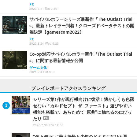
PC
2023.3.11 Sat 7:30
サバイバルホラーシリーズ最新作『The Outlast Trial
s』最新トレイラー到着！クローズドベータテストの開
催決定【gamescom2022】
PC
2022.8.24 Wed 5:25
Co-op対応サバイバルホラー新作『The Outlast Trial
s』に関する最新情報が公開
ゲーム文化
2021.9.4 Sat 8:00
プレイレポートアクセスランキング
シリーズ第1作が現行機向けに復活！懐かしくも色褪
せない『カルドセプト ザ ファースト』遊びやすい
機能も搭載で、あらためて“原典”に触れるのにぴっ
たり
PR
2026.7.30 Thu 12:00
“色々デカい”美人妖怪と少年のドキドキなひと夏…