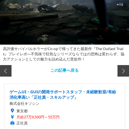
高評価サバイバルホラーがCo-opで帰ってきた最新作『The Outlast Trial
s』プレイレポ―不気味で狂気なシリーズならではの恐怖は変わらず、協
力アクションとしての魅力を詰め込んだ意欲作！
この記事へ戻る
ゲームUI・GUIの開発サポートスタッフ・未経験歓迎/有給
消化率高い「正社員・スキルアップ」
株式会社キソシン
東京都
月給27万9,500円～55万円
正社員