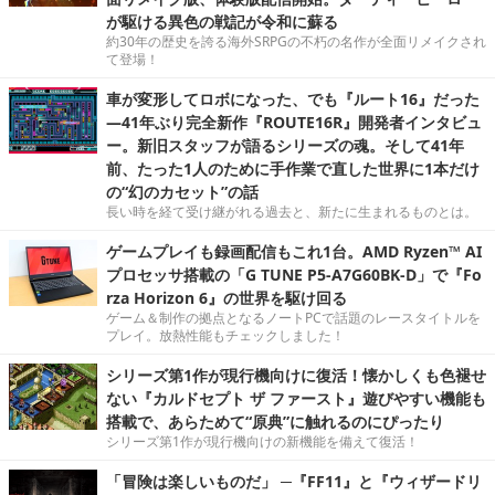
が駆ける異色の戦記が令和に蘇る
約30年の歴史を誇る海外SRPGの不朽の名作が全面リメイクされ
て登場！
車が変形してロボになった、でも『ルート16』だった
―41年ぶり完全新作『ROUTE16R』開発者インタビュ
ー。新旧スタッフが語るシリーズの魂。そして41年
前、たった1人のために手作業で直した世界に1本だけ
の“幻のカセット”の話
長い時を経て受け継がれる過去と、新たに生まれるものとは。
ゲームプレイも録画配信もこれ1台。AMD Ryzen™ AI
プロセッサ搭載の「G TUNE P5-A7G60BK-D」で『Fo
rza Horizon 6』の世界を駆け回る
ゲーム＆制作の拠点となるノートPCで話題のレースタイトルを
プレイ。放熱性能もチェックしました！
シリーズ第1作が現行機向けに復活！懐かしくも色褪せ
ない『カルドセプト ザ ファースト』遊びやすい機能も
搭載で、あらためて“原典”に触れるのにぴったり
シリーズ第1作が現行機向けの新機能を備えて復活！
「冒険は楽しいものだ」 ─『FF11』と『ウィザードリ