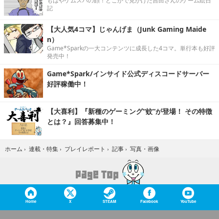
もはやゲムスパの顔！どこかで見かけた吉田さんのゲーム絵日
記
【大人気4コマ】じゃんげま（Junk Gaming Maide
n）
Game*Sparkの一大コンテンツに成長した4コマ。単行本も好評
発売中！
Game*Spark/インサイド公式ディスコードサーバー
好評稼働中！
【大喜利】『新種のゲーミング“蚊”が登場！ その特徴
とは？』回答募集中！
写真・画像
ホーム
›
連載・特集
›
プレイレポート
›
記事
›
Home
X
STEAM
Facebook
YouTube