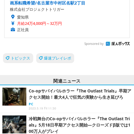
画系転職希望/名古屋市中村区名駅2丁目
株式会社プロジェクトトリガー
愛知県
月給24万4,000円～32万円
正社員
Sponsored by
トピックス
爆速プレイレポ
関連ニュース
Co-opサバイバルホラー『The Outlast Trials』早期ア
クセス開始！最大4人で狂気の実験から生き延びろ
PC
2023.5.19 Fri 11:30
冷戦舞台のCo-opサバイバルホラー『The Outlast Tri
als』5月18日早期アクセス開始―クローズドβ版では1
00万人がプレイ