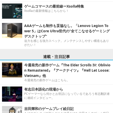
ゲームコマースの最前線ーXsolla特集
Xsollaの最新情報はこちらから！
AAAゲームも制作も妥協なし。「Lenovo Legion To
wer 5」はCore Ultra世代の“全てこなせるゲーミング
デスクトップ”
迫力を感じる強力スペック。メンテナンスしやすい構造もあり
がたい！
連載・注目記事
今週発売の新作ゲーム『The Elder Scrolls IV: Oblivio
n Remastered』『アークナイツ』『Hell Let Loose:
Vietnam』他
今週発売の新作ゲームはこちら。
有志日本語化の現場から
PCゲーマーなら何かとお世話になっているであろう有志翻訳者
に連続インタビュー。
吉田輝和のゲームプレイ絵日記