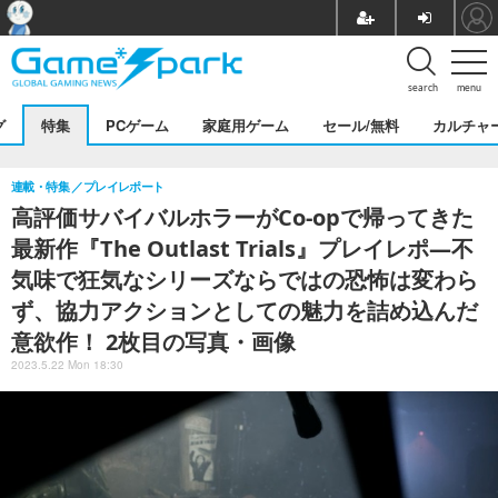
search
menu
グ
特集
PCゲーム
家庭用ゲーム
セール/無料
カルチャ
連載・特集
プレイレポート
高評価サバイバルホラーがCo-opで帰ってきた
最新作『The Outlast Trials』プレイレポ―不
気味で狂気なシリーズならではの恐怖は変わら
ず、協力アクションとしての魅力を詰め込んだ
意欲作！ 2枚目の写真・画像
2023.5.22 Mon 18:30