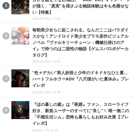
が描く、“真実”を揺さぶる物語体験は今も色褪せな
い【特集】
2026.8.9 Sun 17:30
毎朝美少女らに起こされる。なんだここはパラダイ
スかな！アンドロイド美少女プラモ原作ビジュアル
ノベル『ヴァルキリーチューン：機械仕掛けのア
イ』で待つのは二面性の物語【ゲムスパロボゲーカ
タログ】
2026.8.9 Sun 18:00
“色々デカい”美人妖怪と少年のドキドキなひと夏…
ハートフルホラーADV『八尺様がいた夏休み』プレ
イレポ
2026.8.2 Sun 19:00
『ほの暮しの庭』は『夜廻』ファン、スローライフ
好き、新規ユーザーのすべてに“良し”！ 唯一無二の
「不穏生活シム」恐怖も暮らしもお好み次第【プレ
イレポ】
2026.8.7 Fri 19:45