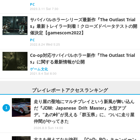
PC
2023.3.11 Sat 7:30
サバイバルホラーシリーズ最新作『The Outlast Trial
s』最新トレイラー到着！クローズドベータテストの開
催決定【gamescom2022】
PC
2022.8.24 Wed 5:25
Co-op対応サバイバルホラー新作『The Outlast Trial
s』に関する最新情報が公開
ゲーム文化
2021.9.4 Sat 8:00
プレイレポートアクセスランキング
走り屋の聖地にマルチプレイという新風が舞い込ん
だ『JDM: Japanese Drift Master』大型アプ
デ。“あの峠”が見える「群玉県」に、ついに走り屋
仲間がやってきた
2026.8.9 Sun 14:00
古さを超えてなお強烈。『CoD: BO』キャンペーン