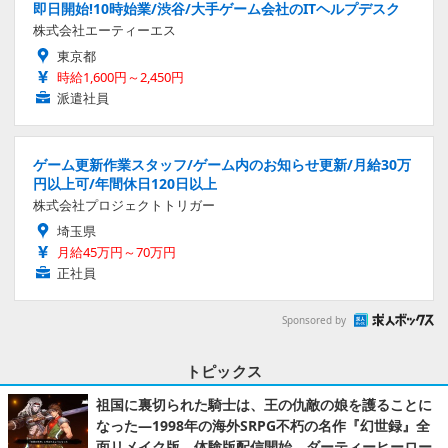
即日開始!10時始業/渋谷/大手ゲーム会社のITヘルプデスク
株式会社エーティーエス
東京都
時給1,600円～2,450円
派遣社員
ゲーム更新作業スタッフ/ゲーム内のお知らせ更新/月給30万
円以上可/年間休日120日以上
株式会社プロジェクトトリガー
埼玉県
月給45万円～70万円
正社員
Sponsored by
トピックス
祖国に裏切られた騎士は、王の仇敵の娘を護ることに
なった―1998年の海外SRPG不朽の名作『幻世録』全
面リメイク版、体験版配信開始。ダーティーヒーロー