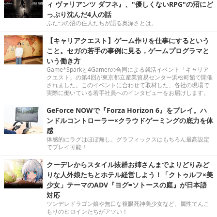
ィ ヴァリアンツ ダフネ』、"優しくないRPG"の沼にど
っぷり沈んだ4人の話
ふたつの沼の住人たちが語る奥深さとは。
【キャリアクエスト】ゲーム作りを仕事にするという
こと。セガの若手の事例に見る，ゲームプログラマと
いう働き方
Game*Sparkと4Gamerの合同による就活イベント「キャリア
クエスト」の第4回が東京都立産業貿易センター浜松町館で開催
されました。このイベントに合わせて取材した、各社の現場で
実際に働いている若手社員へのインタビューをお届けします。
GeForce NOWで『Forza Horizon 6』をプレイ。ハ
ンドルコントローラー×クラウドゲーミングの底力を体
感
体感的にラグはほぼ無し。グラフィックスはもちろん最高設定
でプレイ可能！
クーデレからスタイル抜群お姉さんまでよりどりみど
りな人外娘たちとホテル経営しよう！「クトゥルフ×美
少女」テーマのADV『ヨグ=ソトースの庭』が日本語
対応
ツンデレドラゴン娘や無口な複眼死神美少女など、属性てんこ
もりのヒロインたちがアツい！