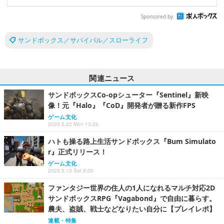
Sponsored by
サンドボックス／サバイバル／スローライフ
関連ニュース
サンドボックスCo-opシューター『Sentinel』新映
像！元『Halo』『CoD』開発者が贈る新作FPS
ゲーム文化
2023.5.22 Mon 13:26
ハトも操る路上生活サンドボックス『Bum Simulato
r』正式リリース！
ゲーム文化
2023.5.13 Sat 9:00
ファンタジー世界の住人の1人になれるマルチ対応2D
サンドボックスRPG『Vagabond』で自由に暮らす。
農夫、盗賊、戦士などなりたい自分に【プレイレポ】
連載・特集