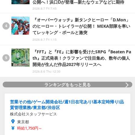
公開へ！浜口Dが登壇―新たなウェアなどに期待
2026.8.7 Fri 7:45
『オーバーウォッチ』新タンクヒーロー「D.Mon」
のヒーロー・トレイラーが公開！ MEKA部隊を率い
てレッキング・ボールと激突
2026.8.7 Fri 1:15
『FFT』と『FE』に影響を受けたSRPG『Beaten Pa
th』正式発表！クラファンで注目集め、数年の個人
開発が生んだ作品2027年リリースへ
2026.8.6 Thu 12:30
ランキングをもっと見る
営業その他/ゲーム開発会社/週1日在宅あり!基本定時帰り!品
質管理業務/東京都/渋谷区
株式会社スタッフサービス
東京都
時給1,750円～