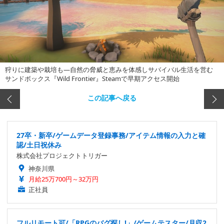
狩りに建築や栽培も―自然の脅威と恵みを体感しサバイバル生活を営む
サンドボックス『Wild Frontier』Steamで早期アクセス開始
この記事へ戻る
27卒・新卒/ゲームデータ登録事務/アイテム情報の入力と確
認/土日祝休み
株式会社プロジェクトトリガー
神奈川県
月給25万700円～32万円
正社員
フルリモート可/「RPGのバグ探し!」/ゲームテスター/月収2