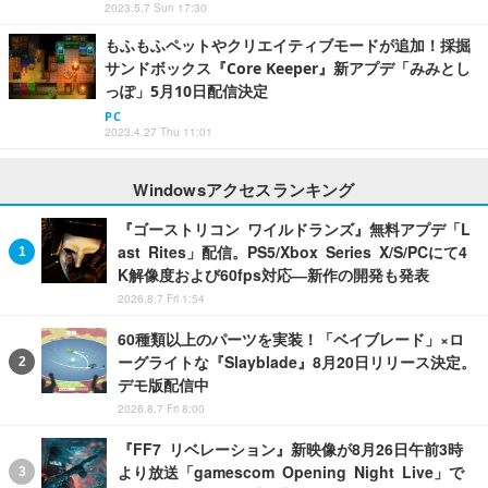
2023.5.7 Sun 17:30
もふもふペットやクリエイティブモードが追加！採掘
サンドボックス『Core Keeper』新アプデ「みみとし
っぽ」5月10日配信決定
PC
2023.4.27 Thu 11:01
Windowsアクセスランキング
『ゴーストリコン ワイルドランズ』無料アプデ「L
ast Rites」配信。PS5/Xbox Series X/S/PCにて4
K解像度および60fps対応―新作の開発も発表
2026.8.7 Fri 1:54
60種類以上のパーツを実装！「ベイブレード」×ロ
ーグライトな『Slayblade』8月20日リリース決定。
デモ版配信中
2026.8.7 Fri 8:00
『FF7 リベレーション』新映像が8月26日午前3時
より放送「gamescom Opening Night Live」で