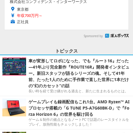
株式会社コンフィデンス・インターワークス
東京都
年収700万円～
正社員
Sponsored by
トピックス
車が変形してロボになった、でも『ルート16』だった
―41年ぶり完全新作『ROUTE16R』開発者インタビュ
ー。新旧スタッフが語るシリーズの魂。そして41年
前、たった1人のために手作業で直した世界に1本だけ
の“幻のカセット”の話
長い時を経て受け継がれる過去と、新たに生まれるものとは。
ゲームプレイも録画配信もこれ1台。AMD Ryzen™ AI
プロセッサ搭載の「G TUNE P5-A7G60BK-D」で『Fo
rza Horizon 6』の世界を駆け回る
ゲーム＆制作の拠点となるノートPCで話題のレースタイトルを
プレイ。放熱性能もチェックしました！