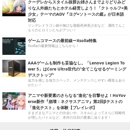
クーデレからスタイル抜群お姉さんまでよりどりみど
りな人外娘たちとホテル経営しよう！「クトゥルフ×美
少女」テーマのADV『ヨグ=ソトースの庭』が日本語
対応
ツンデレドラゴン娘や無口な複眼死神美少女など、属性てんこ
もりのヒロインたちがアツい！
ゲームコマースの最前線ーXsolla特集
Xsollaの最新情報はこちらから！
AAAゲームも制作も妥協なし。「Lenovo Legion To
wer 5」はCore Ultra世代の“全てこなせるゲーミング
デスクトップ”
迫力を感じる強力スペック。メンテナンスしやすい構造もあり
がたい！
アニマや新要素のさらなる“進化”を目撃せよ！HoYov
erse新作『崩壊：ネクサスアニマ』第2回βテストの
「進化テスト」を体験【プレイレポ】
さまざまなアニマとの出会いや、スキルによってさらに戦略性
が増したバトルなど、本作の注目の要素に迫ります！