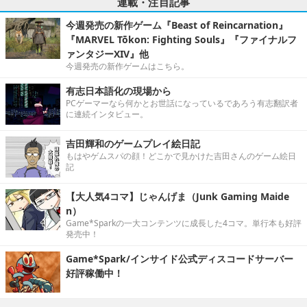
連載・注目記事
今週発売の新作ゲーム『Beast of Reincarnation』
『MARVEL Tōkon: Fighting Souls』『ファイナルフ
ァンタジーXIV』他
今週発売の新作ゲームはこちら。
有志日本語化の現場から
PCゲーマーなら何かとお世話になっているであろう有志翻訳者
に連続インタビュー。
吉田輝和のゲームプレイ絵日記
もはやゲムスパの顔！どこかで見かけた吉田さんのゲーム絵日
記
【大人気4コマ】じゃんげま（Junk Gaming Maide
n）
Game*Sparkの一大コンテンツに成長した4コマ。単行本も好評
発売中！
Game*Spark/インサイド公式ディスコードサーバー
好評稼働中！