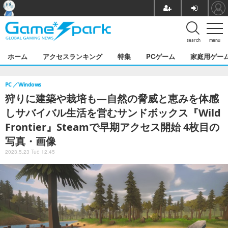
search
menu
ホーム
アクセスランキング
特集
PCゲーム
家庭用ゲー
PC
Windows
狩りに建築や栽培も―自然の脅威と恵みを体感
しサバイバル生活を営むサンドボックス『Wild
Frontier』Steamで早期アクセス開始 4枚目の
写真・画像
2023.5.23 Tue 12:45