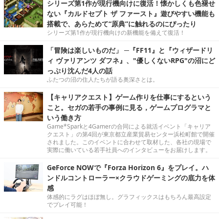
シリーズ第1作が現行機向けに復活！懐かしくも色褪せ
ない『カルドセプト ザ ファースト』遊びやすい機能も
搭載で、あらためて“原典”に触れるのにぴったり
シリーズ第1作が現行機向けの新機能を備えて復活！
「冒険は楽しいものだ」 ─『FF11』と『ウィザードリ
ィ ヴァリアンツ ダフネ』、"優しくないRPG"の沼にど
っぷり沈んだ4人の話
ふたつの沼の住人たちが語る奥深さとは。
【キャリアクエスト】ゲーム作りを仕事にするという
こと。セガの若手の事例に見る，ゲームプログラマと
いう働き方
Game*Sparkと4Gamerの合同による就活イベント「キャリア
クエスト」の第4回が東京都立産業貿易センター浜松町館で開催
されました。このイベントに合わせて取材した、各社の現場で
実際に働いている若手社員へのインタビューをお届けします。
GeForce NOWで『Forza Horizon 6』をプレイ。ハ
ンドルコントローラー×クラウドゲーミングの底力を体
感
体感的にラグはほぼ無し。グラフィックスはもちろん最高設定
でプレイ可能！