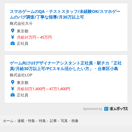
スマホゲームのQA・テストスタッフ/未経験OK/スマホゲー
ムのバグ調査/丁寧な指導/月30万以上可
株式会社大斗
東京都
月給31万円～45万円
正社員
ゲーム向けUIデザイナーアシスタント正社員・駅チカ「正社
員/月給30万以上可/PCスキル活かしたい方」・台東区小島
株式会社LOP
東京都
月給33万1,400円～47万1,400円
正社員
Sponsored by
写真・画像
ホーム
›
連載・特集
›
特集
›
記事
›