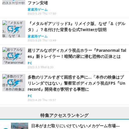
ファン安堵
家庭用ゲーム
2023.5.25 Thu 17:50
『メタルギアソリッド3』リメイク版、なぜ「Δ（デル
タ）」？名付けた背景を公式Twitterが説明
家庭用ゲーム
2023.5.25 Thu 13:49
超リアルなボディカメラ視点ホラー『Paranormal Tal
es』新トレイラー！暗闇の家に潜む恐怖の正体とは
PC
2023.5.3 Wed 8:30
多数のリアルすぎて困惑する声に…「本作の映像はプ
リレンダではない」警察官ボディカメラ視点FPS『Un
record』開発者が釈明する事態に
PC
2023.4.20 Thu 15:57
特集アクセスランキング
日本がまだ取りにいけていないメカゲーム市場―