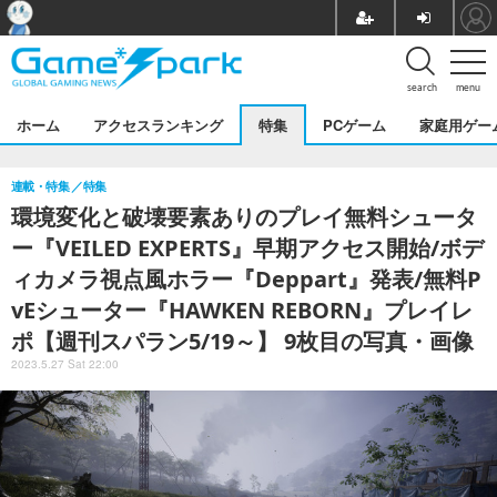
search
menu
ホーム
アクセスランキング
特集
PCゲーム
家庭用ゲー
連載・特集
特集
環境変化と破壊要素ありのプレイ無料シュータ
ー『VEILED EXPERTS』早期アクセス開始/ボデ
ィカメラ視点風ホラー『Deppart』発表/無料P
vEシューター『HAWKEN REBORN』プレイレ
ポ【週刊スパラン5/19～】 9枚目の写真・画像
2023.5.27 Sat 22:00