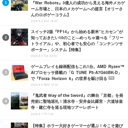
『War Robots』3億人の成功から見える海外メカゲ
ーム市場と、日本のメカゲームへの提言【オリーさ
んのロボゲーコラム】
2026.8.2 Sun 18:45
スイッチ2版『FF14』から始める新米“ヒカセン”が
知っておきたい10のこと―めっちゃ遊べる「フリー
トライアル」や、初心者でも安心の「コンテンツサ
ポーター」システム【特集】
2026.8.4 Tue 22:20
ゲームプレイも録画配信もこれ1台。AMD Ryzen™
AIプロセッサ搭載の「G TUNE P5-A7G60BK-D」
で『Forza Horizon 6』の世界を駆け回る
PR
2026.8.5 Wed 12:00
『鬼武者 Way of the Sword』の舞台「京都」を発
売前に聖地巡礼！清水寺・安井金比羅宮・六道珍皇
寺・建仁寺を巡る現地ツアーレポート
2026.8.7 Fri 7:00
【特集】ホラー大好きゲーマーが選ぶ！今こそ遊び