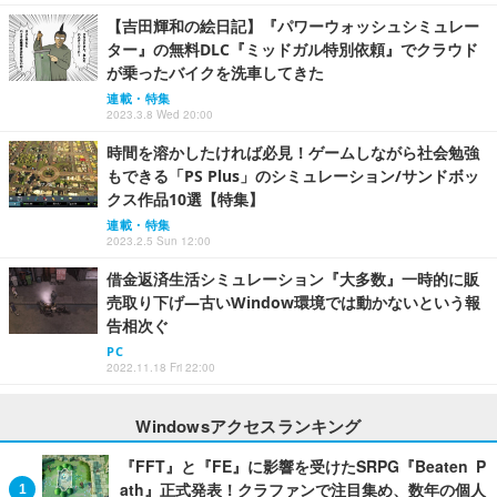
【吉田輝和の絵日記】『パワーウォッシュシミュレー
ター』の無料DLC『ミッドガル特別依頼』でクラウド
が乗ったバイクを洗車してきた
連載・特集
2023.3.8 Wed 20:00
時間を溶かしたければ必見！ゲームしながら社会勉強
もできる「PS Plus」のシミュレーション/サンドボッ
クス作品10選【特集】
連載・特集
2023.2.5 Sun 12:00
借金返済生活シミュレーション『大多数』一時的に販
売取り下げ―古いWindow環境では動かないという報
告相次ぐ
PC
2022.11.18 Fri 22:00
Windowsアクセスランキング
『FFT』と『FE』に影響を受けたSRPG『Beaten P
ath』正式発表！クラファンで注目集め、数年の個人