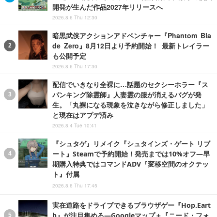
開発が生んだ作品2027年リリースへ
2026.8.6 Thu 12:30
暗黒武侠アクションアドベンチャー『Phantom Bla
de Zero』8月12日より予約開始！ 最新トレイラー
も公開予定
2026.8.6 Thu 17:30
配信でいきなり全裸に…話題のセクシーホラー『ス
パンキング除霊師』人妻霊の服が消えるバグが発
生。「丸裸になる現象を泣きながら修正しました」
と現在はアプデ済み
2026.8.4 Tue 10:41
『シュタゲ』リメイク『シュタインズ・ゲート リブ
ート』Steamで予約開始！発売までは10%オフ―早
期購入特典ではコマンドADV『変移空間のオクテッ
ト』付属
2026.8.6 Thu 17:45
実在道路をドライブできるブラウザゲー『Hop.Eart
h』が注目集める―Googleマップ＋『ニード・フォ