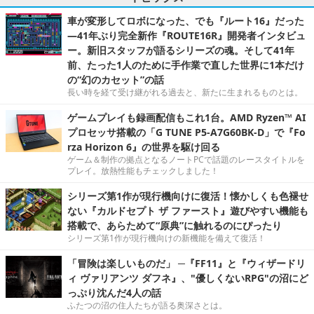
車が変形してロボになった、でも『ルート16』だった
―41年ぶり完全新作『ROUTE16R』開発者インタビュ
ー。新旧スタッフが語るシリーズの魂。そして41年
前、たった1人のために手作業で直した世界に1本だけ
の“幻のカセット”の話
長い時を経て受け継がれる過去と、新たに生まれるものとは。
ゲームプレイも録画配信もこれ1台。AMD Ryzen™ AI
プロセッサ搭載の「G TUNE P5-A7G60BK-D」で『Fo
rza Horizon 6』の世界を駆け回る
ゲーム＆制作の拠点となるノートPCで話題のレースタイトルを
プレイ。放熱性能もチェックしました！
シリーズ第1作が現行機向けに復活！懐かしくも色褪せ
ない『カルドセプト ザ ファースト』遊びやすい機能も
搭載で、あらためて“原典”に触れるのにぴったり
シリーズ第1作が現行機向けの新機能を備えて復活！
「冒険は楽しいものだ」 ─『FF11』と『ウィザードリ
ィ ヴァリアンツ ダフネ』、"優しくないRPG"の沼にど
っぷり沈んだ4人の話
ふたつの沼の住人たちが語る奥深さとは。