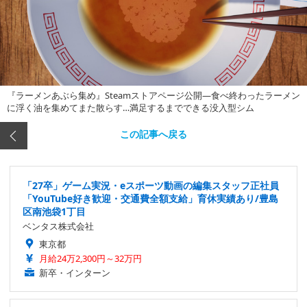
『ラーメンあぶら集め』Steamストアページ公開―食べ終わったラーメン
に浮く油を集めてまた散らす…満足するまでできる没入型シム
この記事へ戻る
「27卒」ゲーム実況・eスポーツ動画の編集スタッフ正社員
「YouTube好き歓迎・交通費全額支給」育休実績あり/豊島
区南池袋1丁目
ベンタス株式会社
東京都
月給24万2,300円～32万円
新卒・インターン