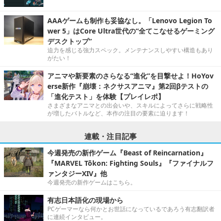
AAAゲームも制作も妥協なし。「Lenovo Legion To
wer 5」はCore Ultra世代の“全てこなせるゲーミング
デスクトップ”
迫力を感じる強力スペック。メンテナンスしやすい構造もあり
がたい！
アニマや新要素のさらなる“進化”を目撃せよ！HoYov
erse新作『崩壊：ネクサスアニマ』第2回βテストの
「進化テスト」を体験【プレイレポ】
さまざまなアニマとの出会いや、スキルによってさらに戦略性
が増したバトルなど、本作の注目の要素に迫ります！
連載・注目記事
今週発売の新作ゲーム『Beast of Reincarnation』
『MARVEL Tōkon: Fighting Souls』『ファイナルフ
ァンタジーXIV』他
今週発売の新作ゲームはこちら。
有志日本語化の現場から
PCゲーマーなら何かとお世話になっているであろう有志翻訳者
に連続インタビュー。