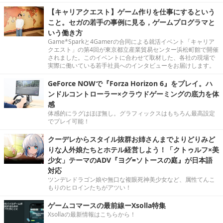
【キャリアクエスト】ゲーム作りを仕事にするという
こと。セガの若手の事例に見る，ゲームプログラマと
いう働き方
Game*Sparkと4Gamerの合同による就活イベント「キャリア
クエスト」の第4回が東京都立産業貿易センター浜松町館で開催
されました。このイベントに合わせて取材した、各社の現場で
実際に働いている若手社員へのインタビューをお届けします。
GeForce NOWで『Forza Horizon 6』をプレイ。ハ
ンドルコントローラー×クラウドゲーミングの底力を体
感
体感的にラグはほぼ無し。グラフィックスはもちろん最高設定
でプレイ可能！
クーデレからスタイル抜群お姉さんまでよりどりみど
りな人外娘たちとホテル経営しよう！「クトゥルフ×美
少女」テーマのADV『ヨグ=ソトースの庭』が日本語
対応
ツンデレドラゴン娘や無口な複眼死神美少女など、属性てんこ
もりのヒロインたちがアツい！
ゲームコマースの最前線ーXsolla特集
Xsollaの最新情報はこちらから！