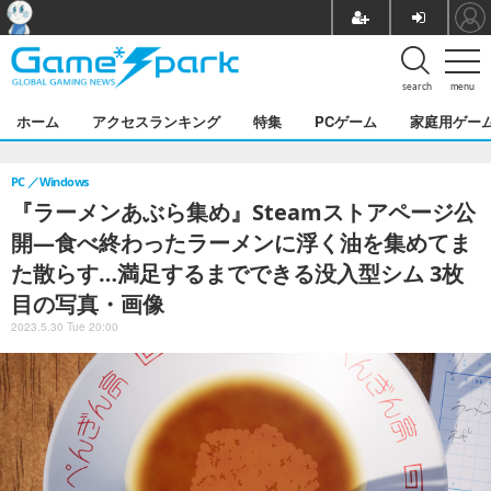
search
menu
ホーム
アクセスランキング
特集
PCゲーム
家庭用ゲー
PC
Windows
『ラーメンあぶら集め』Steamストアページ公
開―食べ終わったラーメンに浮く油を集めてま
た散らす…満足するまでできる没入型シム 3枚
目の写真・画像
2023.5.30 Tue 20:00