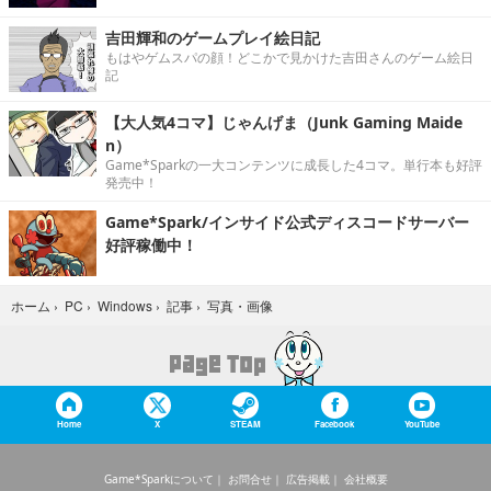
吉田輝和のゲームプレイ絵日記
もはやゲムスパの顔！どこかで見かけた吉田さんのゲーム絵日
記
【大人気4コマ】じゃんげま（Junk Gaming Maide
n）
Game*Sparkの一大コンテンツに成長した4コマ。単行本も好評
発売中！
Game*Spark/インサイド公式ディスコードサーバー
好評稼働中！
写真・画像
ホーム
›
PC
›
Windows
›
記事
›
Home
X
STEAM
Facebook
YouTube
Game*Sparkについて
お問合せ
広告掲載
会社概要