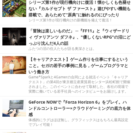
シリーズ第1作が現行機向けに復活！懐かしくも色褪せ
ない『カルドセプト ザ ファースト』遊びやすい機能も
搭載で、あらためて“原典”に触れるのにぴったり
シリーズ第1作が現行機向けの新機能を備えて復活！
「冒険は楽しいものだ」 ─『FF11』と『ウィザードリ
ィ ヴァリアンツ ダフネ』、"優しくないRPG"の沼にど
っぷり沈んだ4人の話
ふたつの沼の住人たちが語る奥深さとは。
【キャリアクエスト】ゲーム作りを仕事にするという
こと。セガの若手の事例に見る，ゲームプログラマと
いう働き方
Game*Sparkと4Gamerの合同による就活イベント「キャリア
クエスト」の第4回が東京都立産業貿易センター浜松町館で開催
されました。このイベントに合わせて取材した、各社の現場で
実際に働いている若手社員へのインタビューをお届けします。
GeForce NOWで『Forza Horizon 6』をプレイ。ハ
ンドルコントローラー×クラウドゲーミングの底力を体
感
体感的にラグはほぼ無し。グラフィックスはもちろん最高設定
でプレイ可能！