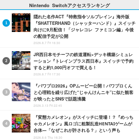
Nintendo Switchアクセスランキング
隠れた名作ACT『特救指令ソルブレイン』海外版
『SHATTERHAND（シャッターハンド）』スイッチ
向けに9月配信！「ジャレコレ ファミコン編」今後
の配信予定が公開
2026.8.7 Fri 16:30
JR西日本モチーフの鉄道運転×デッキ構築シミュレ
ーション『トレインプラス西日本』スイッチで予約
すると約1,000円オフで買える！
2026.8.7 Fri 17:30
『パワプロ2026』OPムービー公開！パワプロくん
と心理戦を繰り広げた“じゃんけんニキ”に似た観客
が映ったとSNSで話題沸騰
2026.3.13 Fri 22:45
『変態カメレオン』がスイッチに登場！？『めっち
ゃカメレオン』風ロゴに粗製乱造HENTAIゲームが
合体―「なぜこれが許される？」という声も
2026.8.6 Thu 16:30