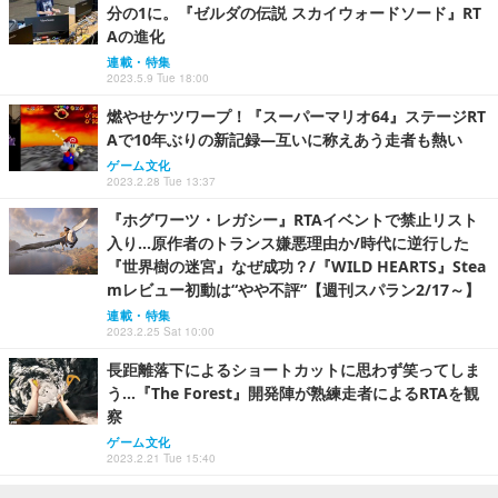
分の1に。『ゼルダの伝説 スカイウォードソード』RT
Aの進化
連載・特集
2023.5.9 Tue 18:00
燃やせケツワープ！『スーパーマリオ64』ステージRT
Aで10年ぶりの新記録―互いに称えあう走者も熱い
ゲーム文化
2023.2.28 Tue 13:37
『ホグワーツ・レガシー』RTAイベントで禁止リスト
入り…原作者のトランス嫌悪理由か/時代に逆行した
『世界樹の迷宮』なぜ成功？/『WILD HEARTS』Stea
mレビュー初動は“やや不評”【週刊スパラン2/17～】
連載・特集
2023.2.25 Sat 10:00
長距離落下によるショートカットに思わず笑ってしま
う…『The Forest』開発陣が熟練走者によるRTAを観
察
ゲーム文化
2023.2.21 Tue 15:40