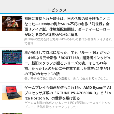
トピックス
祖国に裏切られた騎士は、王の仇敵の娘を護ることに
なった―1998年の海外SRPG不朽の名作『幻世録』全
面リメイク版、体験版配信開始。ダーティーヒーロー
が駆ける異色の戦記が令和に蘇る
約30年の歴史を誇る海外SRPGの不朽の名作が全面リメイクされ
て登場！
車が変形してロボになった、でも『ルート16』だった
―41年ぶり完全新作『ROUTE16R』開発者インタビュ
ー。新旧スタッフが語るシリーズの魂。そして41年
前、たった1人のために手作業で直した世界に1本だけ
の“幻のカセット”の話
長い時を経て受け継がれる過去と、新たに生まれるものとは。
ゲームプレイも録画配信もこれ1台。AMD Ryzen™ AI
プロセッサ搭載の「G TUNE P5-A7G60BK-D」で『Fo
rza Horizon 6』の世界を駆け回る
ゲーム＆制作の拠点となるノートPCで話題のレースタイトルを
プレイ。放熱性能もチェックしました！