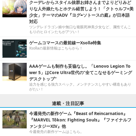
クーデレからスタイル抜群お姉さんまでよりどりみど
りな人外娘たちとホテル経営しよう！「クトゥルフ×美
少女」テーマのADV『ヨグ=ソトースの庭』が日本語
対応
ツンデレドラゴン娘や無口な複眼死神美少女など、属性てんこ
もりのヒロインたちがアツい！
ゲームコマースの最前線ーXsolla特集
Xsollaの最新情報はこちらから！
AAAゲームも制作も妥協なし。「Lenovo Legion To
wer 5」はCore Ultra世代の“全てこなせるゲーミング
デスクトップ”
迫力を感じる強力スペック。メンテナンスしやすい構造もあり
がたい！
連載・注目記事
今週発売の新作ゲーム『Beast of Reincarnation』
『MARVEL Tōkon: Fighting Souls』『ファイナルフ
ァンタジーXIV』他
今週発売の新作ゲームはこちら。