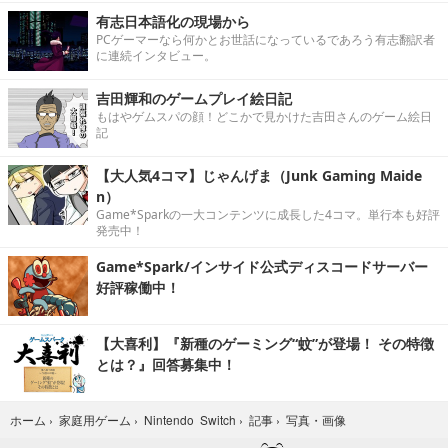
有志日本語化の現場から
PCゲーマーなら何かとお世話になっているであろう有志翻訳者
に連続インタビュー。
吉田輝和のゲームプレイ絵日記
もはやゲムスパの顔！どこかで見かけた吉田さんのゲーム絵日
記
【大人気4コマ】じゃんげま（Junk Gaming Maide
n）
Game*Sparkの一大コンテンツに成長した4コマ。単行本も好評
発売中！
Game*Spark/インサイド公式ディスコードサーバー
好評稼働中！
【大喜利】『新種のゲーミング“蚊”が登場！ その特徴
とは？』回答募集中！
写真・画像
ホーム
›
家庭用ゲーム
›
Nintendo Switch
›
記事
›