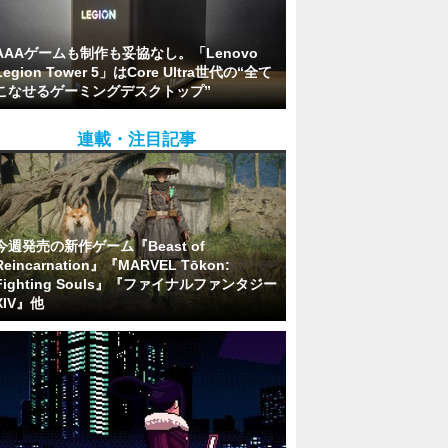
AAAゲームも制作も妥協なし。「Lenovo
Legion Tower 5」はCore Ultra世代の“全て
こなせるゲーミングデスクトップ”
連載・注目記事
今週発売の新作ゲーム『Beast of
Reincarnation』『MARVEL Tōkon:
Fighting Souls』『ファイナルファンタジー
XIV』他