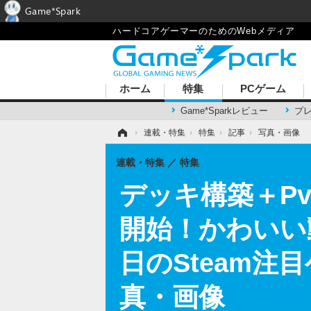
Game*Spark
ハードコアゲーマーのためのWebメディア
ホーム
特集
PCゲーム
Game*Sparkレビュー
プ
ホーム
›
連載・特集
›
特集
›
記事
›
写真・画像
連載・特集
特集
デッキ構築＋PvPシ
開始！かわいい
日のSteam注目
真・画像