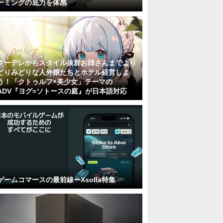
ーミングの底力を体感
クーデレからスタイル抜群お姉さんまでより
どりみどりな人外娘たちとホテル経営しよ
う！「クトゥルフ×美少女」テーマの
ADV『ヨグ=ソトースの庭』が日本語対応
ゲームコマースの最前線ーXsolla特集