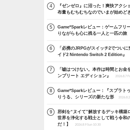
『ゼンゼロ』に沼った！爽快アクシ
布量もむちむちなのでいまが始めど
Game*Sparkレビュー：ゲームフリーク
りながらも心に残る一人と一匹の旅
「必携のJRPGがスイッチ2でつい
イド2 Nintendo Switch 2 Edition』
「嘘はつけない。本作は時間とお金を注
ンプリート エディション』
2026.8.7 F
Game*Sparkレビュー：『スプ
りうる、シリーズの新たな形
2026.8.2
邪剣を“ヌイて”解放するデッキ構築
世界を浄化する戦士として戦う令和の
だ！】
2026.8.9 Sun 10:30