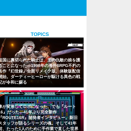
TOPICS
祖国に裏切られた騎士は、王の仇敵の娘を護
ることになった―1998年の海外SRPG不朽の
名作『幻世録』全面リメイク版、体験版配信
開始。ダーティーヒーローが駆ける異色の戦
記が令和に蘇る
車が変形してロボになった、でも『ルート
16』だった―41年ぶり完全新作
『ROUTE16R』開発者インタビュー。新旧
スタッフが語るシリーズの魂。そして41年
前、たった1人のために手作業で直した世界