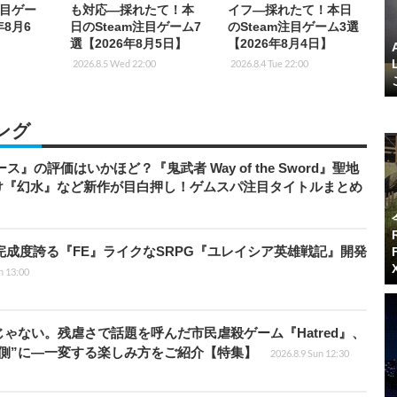
注目ゲー
も対応―採れたて！本
イフ―採れたて！本日
年8月6
日のSteam注目ゲーム7
のSteam注目ゲーム3選
選【2026年8月5日】
【2026年8月4日】
2026.8.5 Wed 22:00
2026.8.4 Tue 22:00
ング
』の評価はいかほど？『鬼武者 Way of the Sword』聖地
け『幻水』など新作が目白押し！ゲムスパ注目タイトルまとめ
の完成度誇る『FE』ライクなSRPG『ユレイシア英雄戦記』開発
n 13:00
じゃない。残虐さで話題を呼んだ市民虐殺ゲーム『Hatred』、
側”に―一変する楽しみ方をご紹介【特集】
2026.8.9 Sun 12:30