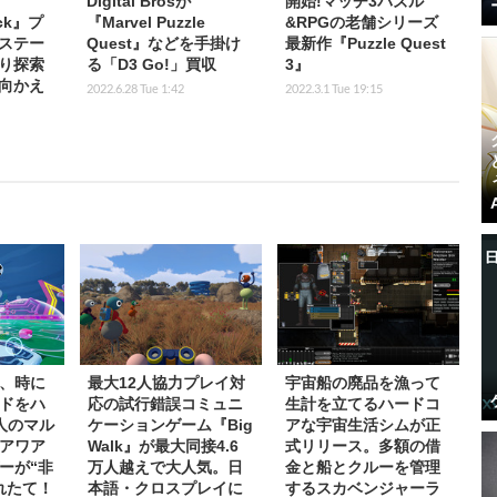
Digital Brosが
開始!マッチ3パズル
ock』プ
『Marvel Puzzle
&RPGの老舗シリーズ
ステー
Quest』などを手掛け
最新作『Puzzle Quest
り探索
る「D3 Go!」買収
3』
ち向かえ
2022.6.28 Tue 1:42
2022.3.1 Tue 19:15
、時に
最大12人協力プレイ対
宇宙船の廃品を漁って
ドをハ
応の試行錯誤コミュニ
生計を立てるハードコ
人のマル
ケーションゲーム『Big
アな宇宙生活シムが正
アワア
Walk』が最大同接4.6
式リリース。多額の借
ーが“非
万人越えで大人気。日
金と船とクルーを管理
れたて！
本語・クロスプレイに
するスカベンジャーラ