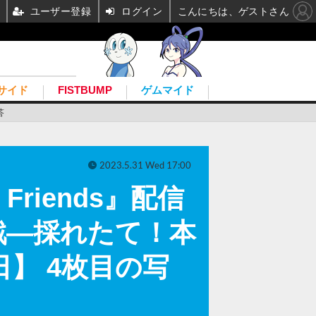
ユーザー登録
ログイン
こんにちは、ゲストさん
サイド
FISTBUMP
ゲムマイド
答
2023.5.31 Wed 17:00
Friends』配信
戦―採れたて！本
日】 4枚目の写