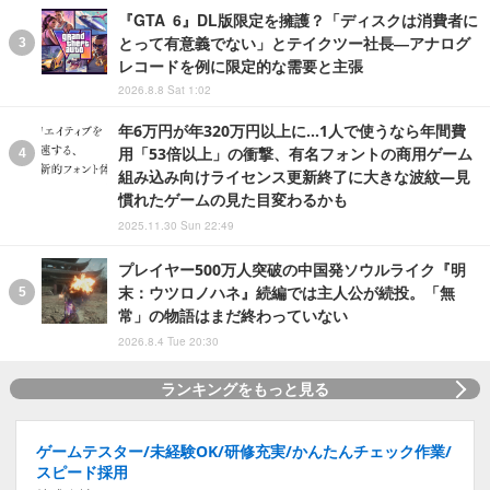
『GTA 6』DL版限定を擁護？「ディスクは消費者に
とって有意義でない」とテイクツー社長―アナログ
レコードを例に限定的な需要と主張
2026.8.8 Sat 1:02
年6万円が年320万円以上に…1人で使うなら年間費
用「53倍以上」の衝撃、有名フォントの商用ゲーム
組み込み向けライセンス更新終了に大きな波紋―見
慣れたゲームの見た目変わるかも
2025.11.30 Sun 22:49
プレイヤー500万人突破の中国発ソウルライク『明
末：ウツロノハネ』続編では主人公が続投。「無
常」の物語はまだ終わっていない
2026.8.4 Tue 20:30
ランキングをもっと見る
ゲームテスター/未経験OK/研修充実/かんたんチェック作業/
スピード採用