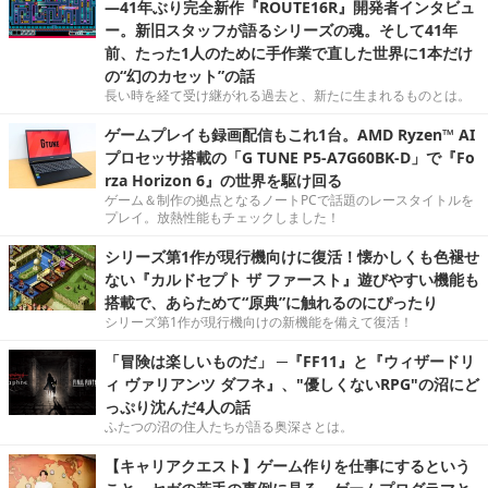
―41年ぶり完全新作『ROUTE16R』開発者インタビュ
ー。新旧スタッフが語るシリーズの魂。そして41年
前、たった1人のために手作業で直した世界に1本だけ
の“幻のカセット”の話
長い時を経て受け継がれる過去と、新たに生まれるものとは。
ゲームプレイも録画配信もこれ1台。AMD Ryzen™ AI
プロセッサ搭載の「G TUNE P5-A7G60BK-D」で『Fo
rza Horizon 6』の世界を駆け回る
ゲーム＆制作の拠点となるノートPCで話題のレースタイトルを
プレイ。放熱性能もチェックしました！
シリーズ第1作が現行機向けに復活！懐かしくも色褪せ
ない『カルドセプト ザ ファースト』遊びやすい機能も
搭載で、あらためて“原典”に触れるのにぴったり
シリーズ第1作が現行機向けの新機能を備えて復活！
「冒険は楽しいものだ」 ─『FF11』と『ウィザードリ
ィ ヴァリアンツ ダフネ』、"優しくないRPG"の沼にど
っぷり沈んだ4人の話
ふたつの沼の住人たちが語る奥深さとは。
【キャリアクエスト】ゲーム作りを仕事にするという