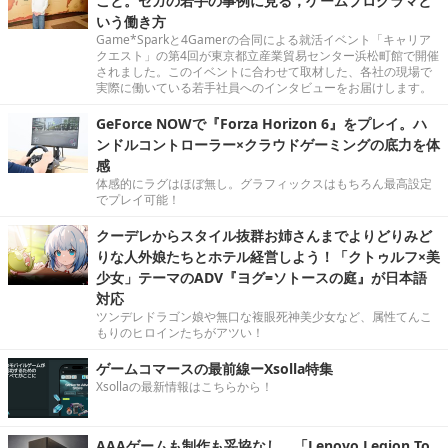
こと。セガの若手の事例に見る，ゲームプログラマと
いう働き方
Game*Sparkと4Gamerの合同による就活イベント「キャリア
クエスト」の第4回が東京都立産業貿易センター浜松町館で開催
されました。このイベントに合わせて取材した、各社の現場で
実際に働いている若手社員へのインタビューをお届けします。
GeForce NOWで『Forza Horizon 6』をプレイ。ハ
ンドルコントローラー×クラウドゲーミングの底力を体
感
体感的にラグはほぼ無し。グラフィックスはもちろん最高設定
でプレイ可能！
クーデレからスタイル抜群お姉さんまでよりどりみど
りな人外娘たちとホテル経営しよう！「クトゥルフ×美
少女」テーマのADV『ヨグ=ソトースの庭』が日本語
対応
ツンデレドラゴン娘や無口な複眼死神美少女など、属性てんこ
もりのヒロインたちがアツい！
ゲームコマースの最前線ーXsolla特集
Xsollaの最新情報はこちらから！
AAAゲームも制作も妥協なし。「Lenovo Legion To