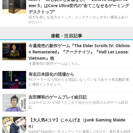
wer 5」はCore Ultra世代の“全てこなせるゲーミング
デスクトップ”
迫力を感じる強力スペック。メンテナンスしやすい構造もあり
がたい！
連載・注目記事
今週発売の新作ゲーム『The Elder Scrolls IV: Oblivio
n Remastered』『アークナイツ』『Hell Let Loose:
Vietnam』他
今週発売の新作ゲームはこちら。
有志日本語化の現場から
PCゲーマーなら何かとお世話になっているであろう有志翻訳者
に連続インタビュー。
吉田輝和のゲームプレイ絵日記
もはやゲムスパの顔！どこかで見かけた吉田さんのゲーム絵日
記
【大人気4コマ】じゃんげま（Junk Gaming Maide
n）
Game*Sparkの一大コンテンツに成長した4コマ。単行本も好評