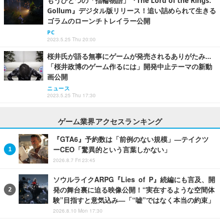
もうひとつの「指輪物語」『The Lord of the Rings:
Gollum』デジタル版リリース！追い詰められて生きる
ゴラムのローンチトレイラー公開
PC
2023.5.25 Thu 20:00
桜井氏が語る無事にゲームが発売されるありがたみ…
「桜井政博のゲーム作るには」開発中止テーマの新動
画公開
ニュース
2023.5.25 Thu 17:30
ゲーム業界アクセスランキング
『GTA6』予約数は「前例のない規模」―テイクツ
ーCEO「驚異的という言葉しかない」
2026.8.7 Fri 23:45
ソウルライクARPG『Lies of P』続編にも言及、開
発の舞台裏に迫る映像公開！“実在するような空間体
験”目指すと意気込み―「“嘘”ではなく本当の約束」
2026.8.10 Mon 17:30