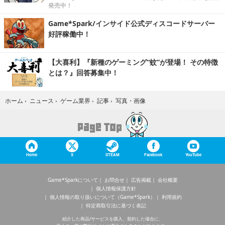
発売中！
Game*Spark/インサイド公式ディスコードサーバー
好評稼働中！
【大喜利】『新種のゲーミング“蚊”が登場！ その特徴
とは？』回答募集中！
写真・画像
ホーム
›
ニュース
›
ゲーム業界
›
記事
›
Home
X
STEAM
Facebook
YouTube
Game*Sparkについて
お問合せ
広告掲載
会社概要
個人情報保護方針
個人情報の取り扱いについて（Game*Spark）
利用規約
特定商取引法に基づく表記
紹介した商品/サービスを購入、契約した場合に、