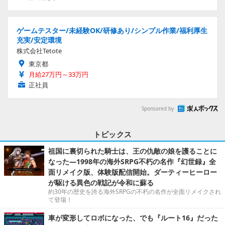
ゲームテスター/未経験OK/研修あり/シンプル作業/福利厚生
充実/安定環境
株式会社Tetote
東京都
月給27万円～33万円
正社員
Sponsored by
トピックス
祖国に裏切られた騎士は、王の仇敵の娘を護ることに
なった―1998年の海外SRPG不朽の名作『幻世録』全
面リメイク版、体験版配信開始。ダーティーヒーロー
が駆ける異色の戦記が令和に蘇る
約30年の歴史を誇る海外SRPGの不朽の名作が全面リメイクされ
て登場！
車が変形してロボになった、でも『ルート16』だった