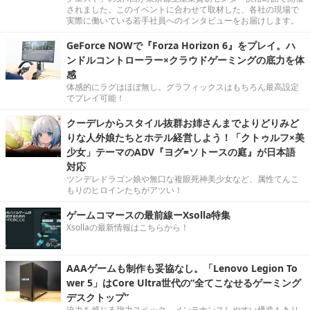
されました。このイベントに合わせて取材した、各社の現場で
実際に働いている若手社員へのインタビューをお届けします。
GeForce NOWで『Forza Horizon 6』をプレイ。ハ
ンドルコントローラー×クラウドゲーミングの底力を体
感
体感的にラグはほぼ無し。グラフィックスはもちろん最高設定
でプレイ可能！
クーデレからスタイル抜群お姉さんまでよりどりみど
りな人外娘たちとホテル経営しよう！「クトゥルフ×美
少女」テーマのADV『ヨグ=ソトースの庭』が日本語
対応
ツンデレドラゴン娘や無口な複眼死神美少女など、属性てんこ
もりのヒロインたちがアツい！
ゲームコマースの最前線ーXsolla特集
Xsollaの最新情報はこちらから！
AAAゲームも制作も妥協なし。「Lenovo Legion To
wer 5」はCore Ultra世代の“全てこなせるゲーミング
デスクトップ”
迫力を感じる強力スペック。メンテナンスしやすい構造もあり