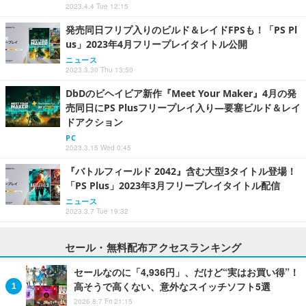
2023.4.4 Tue 12:15
発売同日フリプ入りのビルド＆レイドFPSも！「PS Pl
us」2023年4月フリープレイタイトル公開
ニュース
2023.3.30 Thu 13:50
DbDのビヘイビア新作『Meet Your Maker』4月の発
売同日にPS Plusフリープレイ入り―要塞ビルド＆レイ
ドアクション
PC
2023.3.15 Wed 0:45
『バトルフィールド 2042』含む大型3タイトル登場！
「PS Plus」2023年3月フリープレイタイトル配信
ニュース
2023.3.7 Tue 19:32
セール・無料配布アクセスランキング
セールなのに「4,936円」、だけど“実はお買い得”！
高そうで高くない、意外なスイッチソフト5選
2026.8.7 Fri 21:15