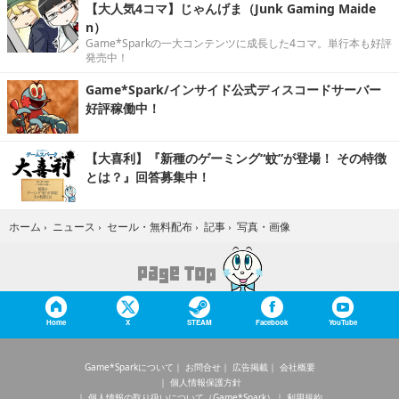
【大人気4コマ】じゃんげま（Junk Gaming Maide
n）
Game*Sparkの一大コンテンツに成長した4コマ。単行本も好評
発売中！
Game*Spark/インサイド公式ディスコードサーバー
好評稼働中！
【大喜利】『新種のゲーミング“蚊”が登場！ その特徴
とは？』回答募集中！
写真・画像
ホーム
›
ニュース
›
セール・無料配布
›
記事
›
Home
X
STEAM
Facebook
YouTube
Game*Sparkについて
お問合せ
広告掲載
会社概要
個人情報保護方針
個人情報の取り扱いについて（Game*Spark）
利用規約