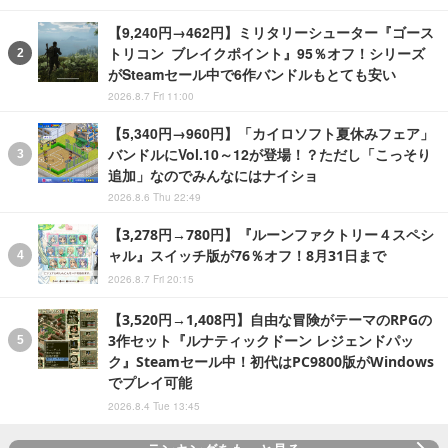
【9,240円→462円】ミリタリーシューター『ゴース
トリコン ブレイクポイント』95％オフ！シリーズ
がSteamセール中で6作バンドルもとても安い
2026.8.7 Fri 11:00
【5,340円→960円】「カイロソフト夏休みフェア」
バンドルにVol.10～12が登場！？ただし「こっそり
追加」なのでみんなにはナイショ
2026.8.6 Thu 22:49
【3,278円→780円】『ルーンファクトリー４スペシ
ャル』スイッチ版が76％オフ！8月31日まで
2026.8.7 Fri 20:15
【3,520円→1,408円】自由な冒険がテーマのRPGの
3作セット『ルナティックドーン レジェンドパッ
ク』Steamセール中！初代はPC9800版がWindows
でプレイ可能
2026.8.4 Tue 13:45