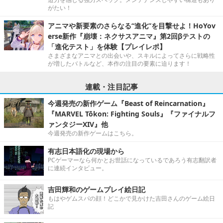
がたい！
アニマや新要素のさらなる“進化”を目撃せよ！HoYov
erse新作『崩壊：ネクサスアニマ』第2回βテストの
「進化テスト」を体験【プレイレポ】
さまざまなアニマとの出会いや、スキルによってさらに戦略性
が増したバトルなど、本作の注目の要素に迫ります！
連載・注目記事
今週発売の新作ゲーム『Beast of Reincarnation』
『MARVEL Tōkon: Fighting Souls』『ファイナルフ
ァンタジーXIV』他
今週発売の新作ゲームはこちら。
有志日本語化の現場から
PCゲーマーなら何かとお世話になっているであろう有志翻訳者
に連続インタビュー。
吉田輝和のゲームプレイ絵日記
もはやゲムスパの顔！どこかで見かけた吉田さんのゲーム絵日
記