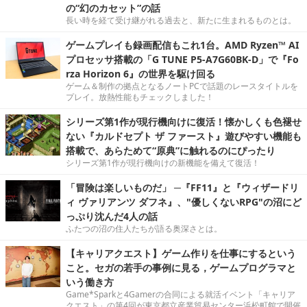
の“幻のカセット”の話
長い時を経て受け継がれる過去と、新たに生まれるものとは。
ゲームプレイも録画配信もこれ1台。AMD Ryzen™ AI
プロセッサ搭載の「G TUNE P5-A7G60BK-D」で『Fo
rza Horizon 6』の世界を駆け回る
ゲーム＆制作の拠点となるノートPCで話題のレースタイトルを
プレイ。放熱性能もチェックしました！
シリーズ第1作が現行機向けに復活！懐かしくも色褪せ
ない『カルドセプト ザ ファースト』遊びやすい機能も
搭載で、あらためて“原典”に触れるのにぴったり
シリーズ第1作が現行機向けの新機能を備えて復活！
「冒険は楽しいものだ」 ─『FF11』と『ウィザードリ
ィ ヴァリアンツ ダフネ』、"優しくないRPG"の沼にど
っぷり沈んだ4人の話
ふたつの沼の住人たちが語る奥深さとは。
【キャリアクエスト】ゲーム作りを仕事にするという
こと。セガの若手の事例に見る，ゲームプログラマと
いう働き方
Game*Sparkと4Gamerの合同による就活イベント「キャリア
クエスト」の第4回が東京都立産業貿易センター浜松町館で開催