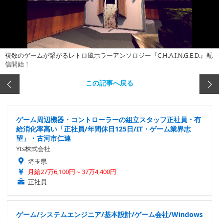
複数のゲームが繋がるレトロ風ホラーアンソロジー『C.H.A.I.N.G.E.D.』配
信開始！
この記事へ戻る
ゲーム周辺機器・コントローラーの組立スタッフ正社員・有
給消化率高い「正社員/年間休日125日/IT・ゲーム業界志
望」・古河市仁連
Yts株式会社
埼玉県
月給27万6,100円～37万4,400円
正社員
ゲーム/システムエンジニア/基本設計/ゲーム会社/Windows