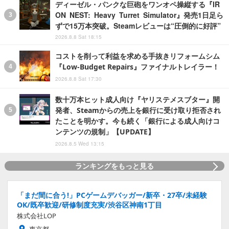
ディーゼル・パンクな巨砲をワンオペ操縦する『IR
ON NEST: Heavy Turret Simulator』発売1日足ら
ずで15万本突破。Steamレビューは“圧倒的に好評”
2026.8.8 Sat 18:15
コストを削って利益を求める手抜きリフォームシム
『Low-Budget Repairs』ファイナルトレイラー！
2026.8.8 Sat 17:30
数十万本ヒット成人向け『ヤリステメスブター』開
発者、Steamからの売上を銀行に受け取り拒否され
たことを明かす。今も続く「銀行による成人向けコ
ンテンツの規制」【UPDATE】
2026.8.5 Wed 13:15
ランキングをもっと見る
「まだ間に合う!」PCゲームデバッガー/新卒・27卒/未経験
OK/既卒歓迎/研修制度充実/渋谷区神南1丁目
株式会社LOP