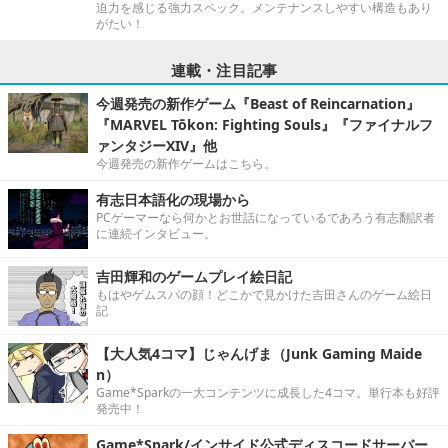
迫力を感じる強力スペック。メンテナンスしやすい構造もあり
がたい！
連載・注目記事
今週発売の新作ゲーム『Beast of Reincarnation』
『MARVEL Tōkon: Fighting Souls』『ファイナルフ
ァンタジーXIV』他
今週発売の新作ゲームはこちら。
有志日本語化の現場から
PCゲーマーなら何かとお世話になっているであろう有志翻訳者
に連続インタビュー。
吉田輝和のゲームプレイ絵日記
もはやゲムスパの顔！どこかで見かけた吉田さんのゲーム絵日
記
【大人気4コマ】じゃんげま（Junk Gaming Maide
n）
Game*Sparkの一大コンテンツに成長した4コマ。単行本も好評
発売中！
Game*Spark/インサイド公式ディスコードサーバー