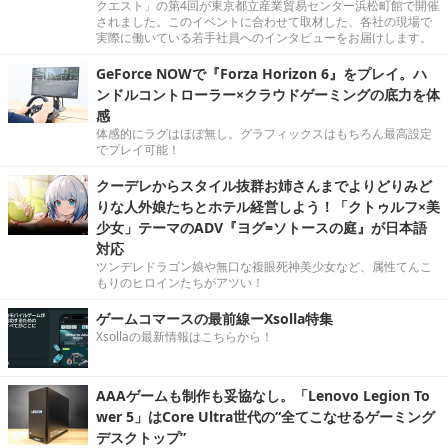
クエスト」の第4回が東京都立産業貿易センター浜松町館で開催
されました。このイベントに合わせて取材した、各社の現場で
実際に働いている若手社員へのインタビューをお届けします。
GeForce NOWで『Forza Horizon 6』をプレイ。ハ
ンドルコントローラー×クラウドゲーミングの底力を体
感
体感的にラグはほぼ無し。グラフィックスはもちろん最高設定
でプレイ可能！
クーデレからスタイル抜群お姉さんまでよりどりみど
りな人外娘たちとホテル経営しよう！「クトゥルフ×美
少女」テーマのADV『ヨグ=ソトースの庭』が日本語
対応
ツンデレドラゴン娘や無口な複眼死神美少女など、属性てんこ
もりのヒロインたちがアツい！
ゲームコマースの最前線ーXsolla特集
Xsollaの最新情報はこちらから！
AAAゲームも制作も妥協なし。「Lenovo Legion To
wer 5」はCore Ultra世代の“全てこなせるゲーミング
デスクトップ”