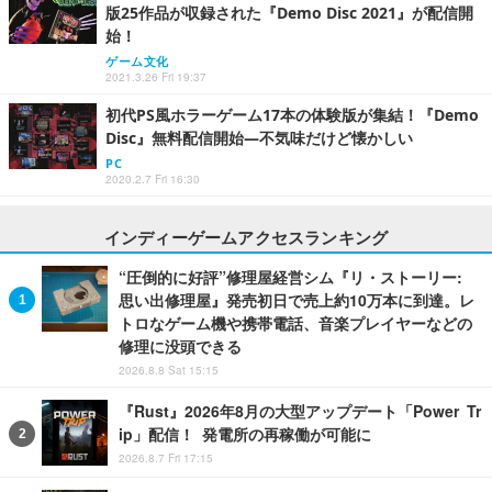
版25作品が収録された『Demo Disc 2021』が配信開
始！
ゲーム文化
2021.3.26 Fri 19:37
初代PS風ホラーゲーム17本の体験版が集結！『Demo
Disc』無料配信開始―不気味だけど懐かしい
PC
2020.2.7 Fri 16:30
インディーゲームアクセスランキング
“圧倒的に好評”修理屋経営シム『リ・ストーリー:
思い出修理屋』発売初日で売上約10万本に到達。レ
トロなゲーム機や携帯電話、音楽プレイヤーなどの
修理に没頭できる
2026.8.8 Sat 15:15
『Rust』2026年8月の大型アップデート「Power Tr
ip」配信！ 発電所の再稼働が可能に
2026.8.7 Fri 17:15