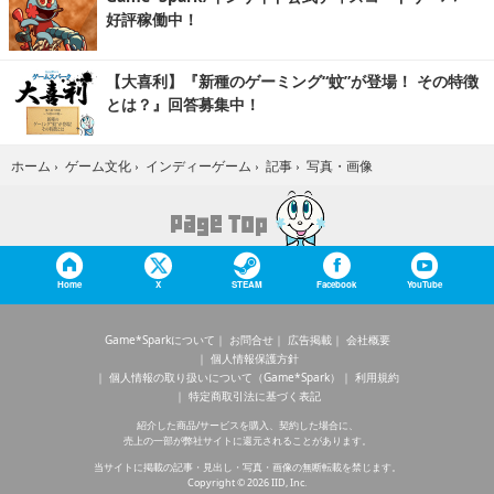
好評稼働中！
【大喜利】『新種のゲーミング“蚊”が登場！ その特徴
とは？』回答募集中！
写真・画像
ホーム
›
ゲーム文化
›
インディーゲーム
›
記事
›
Home
X
STEAM
Facebook
YouTube
Game*Sparkについて
お問合せ
広告掲載
会社概要
個人情報保護方針
個人情報の取り扱いについて（Game*Spark）
利用規約
特定商取引法に基づく表記
紹介した商品/サービスを購入、契約した場合に、
売上の一部が弊社サイトに還元されることがあります。
当サイトに掲載の記事・見出し・写真・画像の無断転載を禁じます。
Copyright © 2026 IID, Inc.