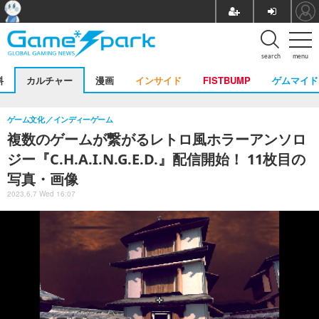
search
menu
料
カルチャー
漫画
インサイド
FISTBUMP
ゲムマイド
ゲーム文化
インディーゲーム
複数のゲームが繋がるレトロ風ホラーアンソロ
ジー『C.H.A.I.N.G.E.D.』配信開始！ 11枚目の
写真・画像
2023.6.7 Wed 16:07