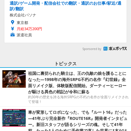
通訳/ゲーム開発・配信会社での翻訳・通訳のお仕事/駅近/通
訳/翻訳
株式会社パソナ
東京都
月給34万200円
派遣社員
Sponsored by
トピックス
祖国に裏切られた騎士は、王の仇敵の娘を護ることに
なった―1998年の海外SRPG不朽の名作『幻世録』全
面リメイク版、体験版配信開始。ダーティーヒーロー
が駆ける異色の戦記が令和に蘇る
約30年の歴史を誇る海外SRPGの不朽の名作が全面リメイクされ
て登場！
車が変形してロボになった、でも『ルート16』だった
―41年ぶり完全新作『ROUTE16R』開発者インタビュ
ー。新旧スタッフが語るシリーズの魂。そして41年
前、たった1人のために手作業で直した世界に1本だけ