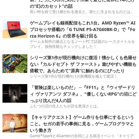
の“幻のカセット”の話
長い時を経て受け継がれる過去と、新たに生まれるものとは。
ゲームプレイも録画配信もこれ1台。AMD Ryzen™ AI
プロセッサ搭載の「G TUNE P5-A7G60BK-D」で『Fo
rza Horizon 6』の世界を駆け回る
ゲーム＆制作の拠点となるノートPCで話題のレースタイトルを
プレイ。放熱性能もチェックしました！
シリーズ第1作が現行機向けに復活！懐かしくも色褪せ
ない『カルドセプト ザ ファースト』遊びやすい機能も
搭載で、あらためて“原典”に触れるのにぴったり
シリーズ第1作が現行機向けの新機能を備えて復活！
「冒険は楽しいものだ」 ─『FF11』と『ウィザードリ
ィ ヴァリアンツ ダフネ』、"優しくないRPG"の沼にど
っぷり沈んだ4人の話
ふたつの沼の住人たちが語る奥深さとは。
【キャリアクエスト】ゲーム作りを仕事にするという
こと。セガの若手の事例に見る，ゲームプログラマと
いう働き方
Game*Sparkと4Gamerの合同による就活イベント「キャリア