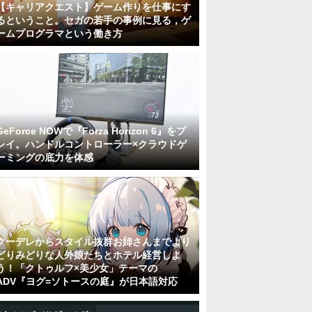
【キャリアクエスト】ゲーム作りを仕事にす
るということ。セガの若手の事例に見る，ゲ
ームプログラマという働き方
GeForce NOWで『Forza Horizon 6』をプ
レイ。ハンドルコントローラー×クラウドゲ
ーミングの底力を体感
クーデレからスタイル抜群お姉さんまでより
どりみどりな人外娘たちとホテル経営しよ
う！「クトゥルフ×美少女」テーマの
ADV『ヨグ=ソトースの庭』が日本語対応