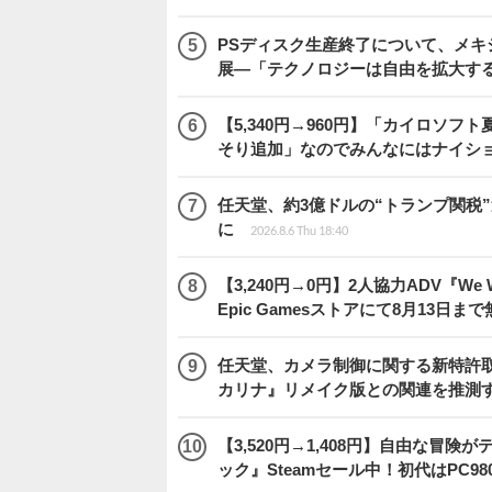
PSディスク生産終了について、メ
展―「テクノロジーは自由を拡大す
【5,340円→960円】「カイロソフ
そり追加」なのでみんなにはナイシ
任天堂、約3億ドルの“トランプ関税
に
2026.8.6 Thu 18:40
【3,240円→0円】2人協力ADV『We We
Epic Gamesストアにて8月13日ま
任天堂、カメラ制御に関する新特許
カリナ』リメイク版との関連を推測
【3,520円→1,408円】自由な冒
ック』Steamセール中！初代はPC98