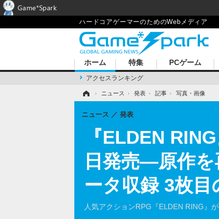
Game*Spark
ハードコアゲーマーのためのWebメディア
ホーム
特集
PCゲーム
アクセスランキング
ホーム
›
ニュース
›
発表
›
記事
›
写真・画像
ニュース
発表
『ELDEN RIN
日発売―原作を
ータ収録 3枚
人気アクションRPG『ELDEN RING