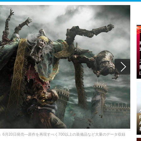
G TRPG」6月20日発売―原作を再現すべく700以上の装備品など大量のデータ収録