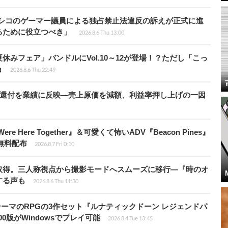
キシコのゲーマー議員による独占禁止法違反の訴えが正式に進
るために役立つべき」
2026.8.6 Thu 13:00
ト夏休みフェア」バンドルにVol.10～12が登場！？ただし「こっ
ョ
2026.8.6 Thu 22:49
”還付を業績に反映―売上原価を減額、利益率押し上げの一因
re Here Together』＆可愛くて怖いADV『Beacon Pines』
で無料配布
2026.8.7 Fri 0:10
取得。三人称視点から撮影モードへスムーズに移行―『時のオ
する声も
2026.8.6 Thu 11:30
険がテーマのRPGの3作セット『ルナティックドーン レジェンドパ
00版がWindowsでプレイ可能
2026.8.4 Tue 13:45