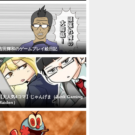
吉田輝和のゲームプレイ絵日記
【大人気4コマ】じゃんげま（Junk Gaming
Maiden）