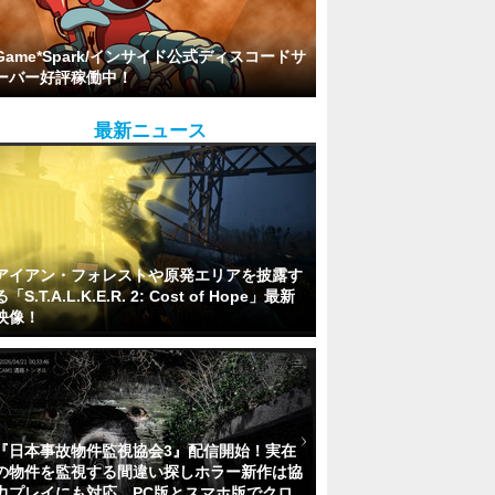
Game*Spark/インサイド公式ディスコードサ
ーバー好評稼働中！
最新ニュース
アイアン・フォレストや原発エリアを披露す
る「S.T.A.L.K.E.R. 2: Cost of Hope」最新
映像！
『日本事故物件監視協会3』配信開始！実在
の物件を監視する間違い探しホラー新作は協
力プレイにも対応。PC版とスマホ版でクロ