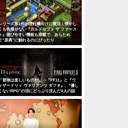
シリーズ第1作が現行機向けに復活！懐かし
くも色褪せない『カルドセプト ザ ファース
ト』遊びやすい機能も搭載で、あらため
て“原典”に触れるのにぴったり
「冒険は楽しいものだ」 ─『FF11』と『ウ
ィザードリィ ヴァリアンツ ダフネ』、"優し
くないRPG"の沼にどっぷり沈んだ4人の話