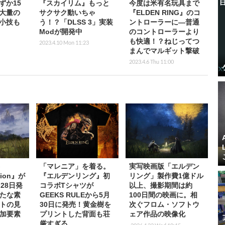
ずか15
『スカイリム』もっと
今度は米有名玩具まで
大量の
サクサク動いちゃ
『ELDEN RING』のコ
小技も
う！？「DLSS 3」実装
ントローラーに―普通
Modが開発中
のコントローラーより
も快適！？ねじってつ
2023.4.10 Mon 11:23
まんでマルギット撃破
2023.4.6 Thu 11:00
G
「マレニア」を着る。
実写映画版「エルデン
ition』が
『エルデンリング』初
リング」製作費1億ドル
28日発
コラボTシャツが
以上、撮影期間は約
たな素
GEEKS RULEから5月
100日間の映画に。相
トの見
30日に発売！黄金樹を
次ぐフロム・ソフトウ
加要素
プリントした背面も荘
ェア作品の映像化
厳すぎる