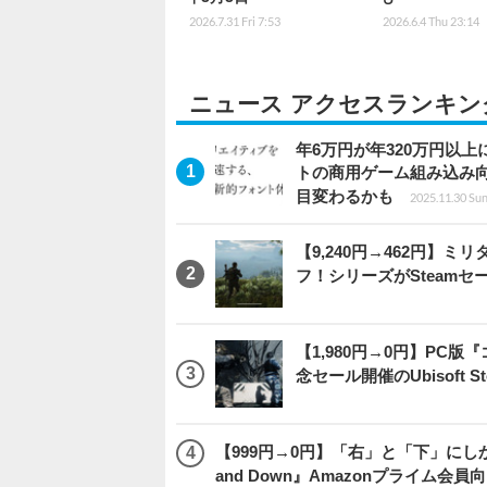
2026.7.31 Fri 7:53
2026.6.4 Thu 23:14
ニュース アクセスランキン
年6万円が年320万円以
トの商用ゲーム組み込み
目変わるかも
2025.11.30 Sun
【9,240円→462円】
フ！シリーズがSteam
【1,980円→0円】PC
念セール開催のUbisoft 
【999円→0円】「右」と「下」にし
and Down』Amazonプライム会