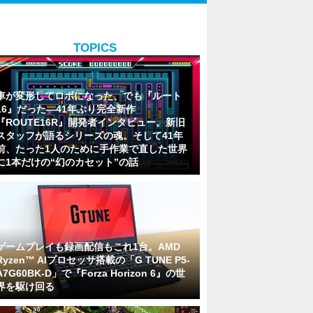
TOPICS
車が変形してロボになった、でも『ルート
16』だった―41年ぶり完全新作
『ROUTE16R』開発者インタビュー。新旧
スタッフが語るシリーズの魂。そして41年
前、たった1人のために手作業で直した世界
に1本だけの“幻のカセット”の話
ゲームプレイも録画配信もこれ1台。AMD
Ryzen™ AIプロセッサ搭載の「G TUNE P5-
A7G60BK-D」で『Forza Horizon 6』の世
界を駆け回る