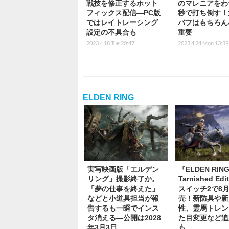
戦技を修正するホット
のマレニアをわ
フィックス配信―PC版
秒で打ち倒す！
ではレイトレーシング
バフはもちろん
設定の不具合も
重要
2023.4.18 Tue 20:47
2023.4.24 Mon 13:39
ELDEN RING
実写映画版「エルデン
『ELDEN RIN
リング」撮影終了か。
Tarnished Ed
「夢の仕事を終えた」
スイッチ2で8月
などと小道具担当が報
売！新防具や新
告するも一瞬でインス
性、霊馬トレン
タ消える―公開は2028
た目変更など追
年3月3日
も