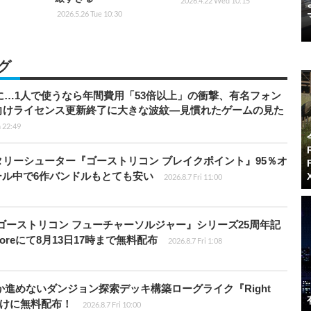
2026.4.22 Wed 10:15
2026.5.26 Tue 10:30
グ
上に…1人で使うなら年間費用「53倍以上」の衝撃、有名フォン
向けライセンス更新終了に大きな波紋―見慣れたゲームの見た
 22:49
ミリタリーシューター『ゴーストリコン ブレイクポイント』95％オ
セール中で6作バンドルもとても安い
2026.8.7 Fri 11:00
版『ゴーストリコン フューチャーソルジャー』シリーズ25周年記
Storeにて8月13日17時まで無料配布
2026.8.7 Fri 1:08
か進めないダンジョン探索デッキ構築ローグライク『Right
員向けに無料配布！
2026.8.7 Fri 10:00