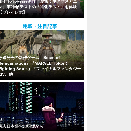
よ！HoYoverse新作『崩壊：ネクサスアニ
マ』第2回βテストの「進化テスト」を体験
【プレイレポ】
連載・注目記事
今週発売の新作ゲーム『Beast of
Reincarnation』『MARVEL Tōkon:
Fighting Souls』『ファイナルファンタジー
XIV』他
有志日本語化の現場から