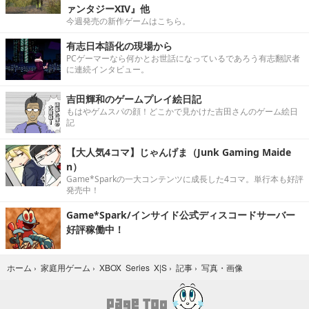
ァンタジーXIV』他
今週発売の新作ゲームはこちら。
有志日本語化の現場から
PCゲーマーなら何かとお世話になっているであろう有志翻訳者
に連続インタビュー。
吉田輝和のゲームプレイ絵日記
もはやゲムスパの顔！どこかで見かけた吉田さんのゲーム絵日
記
【大人気4コマ】じゃんげま（Junk Gaming Maide
n）
Game*Sparkの一大コンテンツに成長した4コマ。単行本も好評
発売中！
Game*Spark/インサイド公式ディスコードサーバー
好評稼働中！
写真・画像
ホーム
›
家庭用ゲーム
›
XBOX Series X|S
›
記事
›