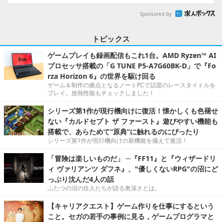
Sponsored by
トピックス
ゲームプレイも録画配信もこれ1台。AMD Ryzen™ AI
プロセッサ搭載の「G TUNE P5-A7G60BK-D」で『Fo
rza Horizon 6』の世界を駆け回る
ゲーム＆制作の拠点となるノートPCで話題のレースタイトルを
プレイ。放熱性能もチェックしました！
シリーズ第1作が現行機向けに復活！懐かしくも色褪せ
ない『カルドセプト ザ ファースト』遊びやすい機能も
搭載で、あらためて“原典”に触れるのにぴったり
シリーズ第1作が現行機向けの新機能を備えて復活！
「冒険は楽しいものだ」 ─『FF11』と『ウィザードリ
ィ ヴァリアンツ ダフネ』、"優しくないRPG"の沼にど
っぷり沈んだ4人の話
ふたつの沼の住人たちが語る奥深さとは。
【キャリアクエスト】ゲーム作りを仕事にするという
こと。セガの若手の事例に見る，ゲームプログラマと