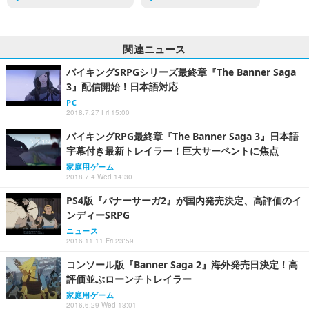
関連ニュース
バイキングSRPGシリーズ最終章『The Banner Saga
3』配信開始！日本語対応
PC
2018.7.27 Fri 15:00
バイキングRPG最終章『The Banner Saga 3』日本語
字幕付き最新トレイラー！巨大サーペントに焦点
家庭用ゲーム
2018.7.4 Wed 14:30
PS4版『バナーサーガ2』が国内発売決定、高評価のイ
ンディーSRPG
ニュース
2016.11.11 Fri 23:59
コンソール版『Banner Saga 2』海外発売日決定！高
評価並ぶローンチトレイラー
家庭用ゲーム
2016.6.29 Wed 13:01