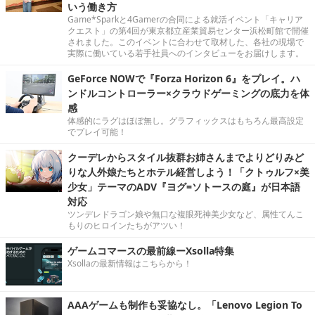
いう働き方
Game*Sparkと4Gamerの合同による就活イベント「キャリア
クエスト」の第4回が東京都立産業貿易センター浜松町館で開催
されました。このイベントに合わせて取材した、各社の現場で
実際に働いている若手社員へのインタビューをお届けします。
GeForce NOWで『Forza Horizon 6』をプレイ。ハ
ンドルコントローラー×クラウドゲーミングの底力を体
感
体感的にラグはほぼ無し。グラフィックスはもちろん最高設定
でプレイ可能！
クーデレからスタイル抜群お姉さんまでよりどりみど
りな人外娘たちとホテル経営しよう！「クトゥルフ×美
少女」テーマのADV『ヨグ=ソトースの庭』が日本語
対応
ツンデレドラゴン娘や無口な複眼死神美少女など、属性てんこ
もりのヒロインたちがアツい！
ゲームコマースの最前線ーXsolla特集
Xsollaの最新情報はこちらから！
AAAゲームも制作も妥協なし。「Lenovo Legion To