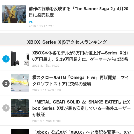
前作の行動を反映する『The Banner Saga 2』4月20
日に発売決定
PC
2016.3.25 Fri 7:15
XBOX Series X|Sアクセスランキング
XBOX本体各モデルが3万円の値上げ―Series Xは1
0万円超え、Sは9万円超えに。ゲーマーからは悲鳴
2026.8.1 Sat 14:22
横スクロールSTG『Omega Five』再販開始―マイ
クロソフトストアに突然の登場
2022.5.11 Wed 6:30
『METAL GEAR SOLID Δ: SNAKE EATER』はX
box Series X版が最も安定している―海外ユーザー
が検証
2025.9.1 Mon 12:00
「Xbox」公式Xが「XBOX」へと表記を変更へ。Xで