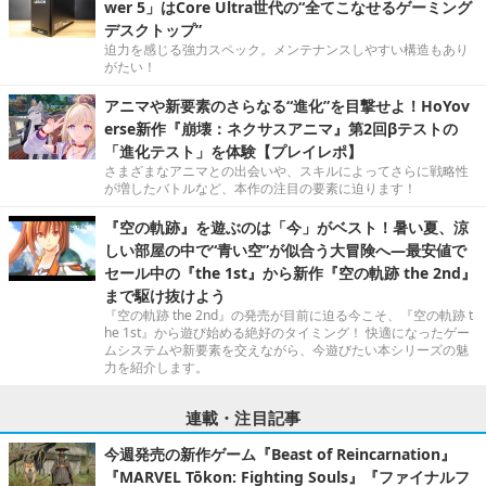
wer 5」はCore Ultra世代の“全てこなせるゲーミング
デスクトップ”
迫力を感じる強力スペック。メンテナンスしやすい構造もあり
がたい！
アニマや新要素のさらなる“進化”を目撃せよ！HoYov
erse新作『崩壊：ネクサスアニマ』第2回βテストの
「進化テスト」を体験【プレイレポ】
さまざまなアニマとの出会いや、スキルによってさらに戦略性
が増したバトルなど、本作の注目の要素に迫ります！
『空の軌跡』を遊ぶのは「今」がベスト！暑い夏、涼
しい部屋の中で“青い空”が似合う大冒険へ―最安値で
セール中の『the 1st』から新作『空の軌跡 the 2nd』
まで駆け抜けよう
『空の軌跡 the 2nd』の発売が目前に迫る今こそ、『空の軌跡 t
he 1st』から遊び始める絶好のタイミング！ 快適になったゲー
ムシステムや新要素を交えながら、今遊びたい本シリーズの魅
力を紹介します。
連載・注目記事
今週発売の新作ゲーム『Beast of Reincarnation』
『MARVEL Tōkon: Fighting Souls』『ファイナルフ