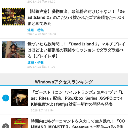
2023.4.25 Tue 14:30
【閲覧注意】臓物噴出、頭部粉砕だけじゃない！『De
ad Island 2』のこだわり抜かれたゴア表現をたっぷり
まとめてみた
連載・特集
2023.4.23 Sun 16:00
気づいたら数時間…！『Dead Island 2』マルチプレイ
はほどよい緊張感の戦闘やミッションでダラダラ遊べ
る【プレイレポ】
連載・特集
2023.4.22 Sat 11:00
Windowsアクセスランキング
『ゴーストリコン ワイルドランズ』無料アプデ「L
ast Rites」配信。PS5/Xbox Series X/S/PCにて4
K解像度および60fps対応―新作の開発も発表
2026.8.7 Fri 1:54
時間内に格ゲーコマンドを入力して生き残れ！『CO
MMAND MONSTER』Steam向けに配信―1P/2P側