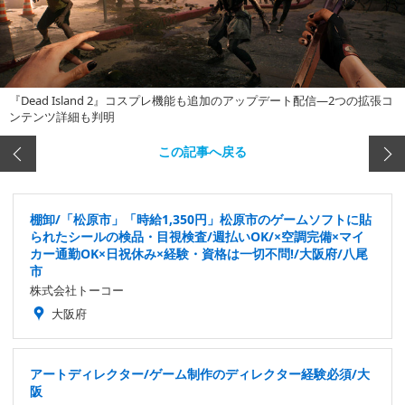
『Dead Island 2』コスプレ機能も追加のアップデート配信―2つの拡張コ
ンテンツ詳細も判明
この記事へ戻る
棚卸/「松原市」「時給1,350円」松原市のゲームソフトに貼
られたシールの検品・目視検査/週払いOK/×空調完備×マイ
カー通勤OK×日祝休み×経験・資格は一切不問!/大阪府/八尾
市
株式会社トーコー
大阪府
アートディレクター/ゲーム制作のディレクター経験必須/大
阪