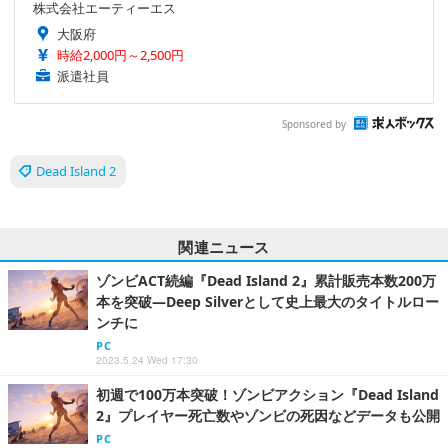
株式会社エーティーエス
大阪府
時給2,000円～2,500円
派遣社員
Sponsored by
Dead Island 2
関連ニュース
ゾンビACT続編『Dead Island 2』累計販売本数200万
本を突破―Deep Silverとして史上最大のタイトルロー
ンチに
PC
2023.5.24 Wed 17:30
初週で100万本突破！ゾンビアクション『Dead Island
2』プレイヤー死亡数やゾンビの死因などデータも公開
PC