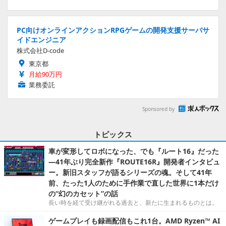
PC向けオンラインアクションRPGゲームの開発支援サーバサ
イドエンジニア
株式会社D-code
東京都
月給90万円
業務委託
Sponsored by
トピックス
車が変形してロボになった、でも『ルート16』だった
―41年ぶり完全新作『ROUTE16R』開発者インタビュ
ー。新旧スタッフが語るシリーズの魂。そして41年
前、たった1人のために手作業で直した世界に1本だけ
の“幻のカセット”の話
長い時を経て受け継がれる過去と、新たに生まれるものとは。
ゲームプレイも録画配信もこれ1台。AMD Ryzen™ AI