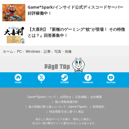
Game*Spark/インサイド公式ディスコードサーバー
好評稼働中！
【大喜利】『新種のゲーミング“蚊”が登場！ その特徴
とは？』回答募集中！
写真・画像
ホーム
›
PC
›
Windows
›
記事
›
Home
X
STEAM
Facebook
YouTube
Game*Sparkについて
お問合せ
広告掲載
会社概要
個人情報保護方針
個人情報の取り扱いについて（Game*Spark）
利用規約
特定商取引法に基づく表記
紹介した商品/サービスを購入、契約した場合に、
売上の一部が弊社サイトに還元されることがあります。