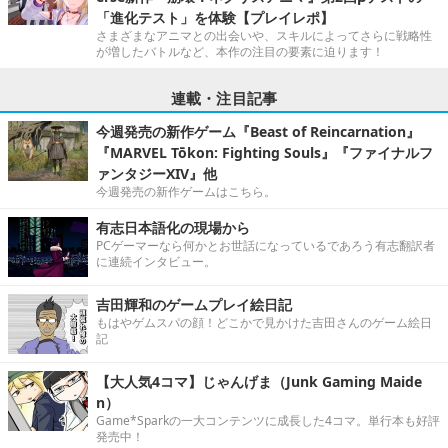
「進化テスト」を体験【プレイレポ】
さまざまなアニマとの出会いや、スキルによってさらに戦略性
が増したバトルなど、本作の注目の要素に迫ります！
連載・注目記事
今週発売の新作ゲーム『Beast of Reincarnation』
『MARVEL Tōkon: Fighting Souls』『ファイナルフ
ァンタジーXIV』他
今週発売の新作ゲームはこちら。
有志日本語化の現場から
PCゲーマーなら何かとお世話になっているであろう有志翻訳者
に連続インタビュー。
吉田輝和のゲームプレイ絵日記
もはやゲムスパの顔！どこかで見かけた吉田さんのゲーム絵日
記
【大人気4コマ】じゃんげま（Junk Gaming Maide
n）
Game*Sparkの一大コンテンツに成長した4コマ。単行本も好評
発売中！