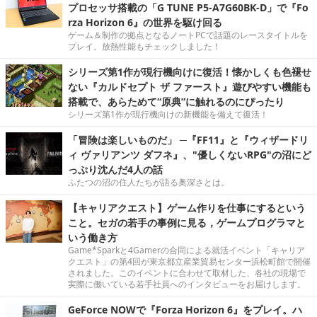
プロセッサ搭載の「G TUNE P5-A7G60BK-D」で『Fo
rza Horizon 6』の世界を駆け回る
ゲーム＆制作の拠点となるノートPCで話題のレースタイトルを
プレイ。放熱性能もチェックしました！
シリーズ第1作が現行機向けに復活！懐かしくも色褪せ
ない『カルドセプト ザ ファースト』遊びやすい機能も
搭載で、あらためて“原典”に触れるのにぴったり
シリーズ第1作が現行機向けの新機能を備えて復活！
「冒険は楽しいものだ」 ─『FF11』と『ウィザードリ
ィ ヴァリアンツ ダフネ』、"優しくないRPG"の沼にど
っぷり沈んだ4人の話
ふたつの沼の住人たちが語る奥深さとは。
【キャリアクエスト】ゲーム作りを仕事にするという
こと。セガの若手の事例に見る，ゲームプログラマと
いう働き方
Game*Sparkと4Gamerの合同による就活イベント「キャリア
クエスト」の第4回が東京都立産業貿易センター浜松町館で開催
されました。このイベントに合わせて取材した、各社の現場で
実際に働いている若手社員へのインタビューをお届けします。
GeForce NOWで『Forza Horizon 6』をプレイ。ハ