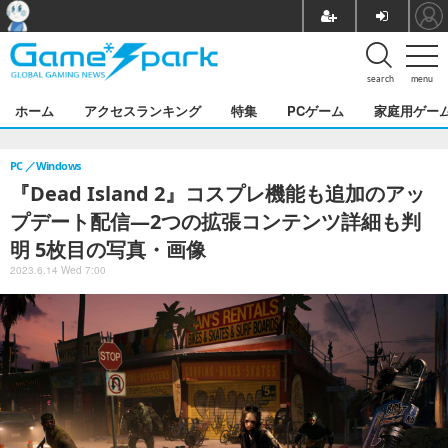
search
menu
ホーム
アクセスランキング
特集
PCゲーム
家庭用ゲー
PC
Windows
『Dead Island 2』コスプレ機能も追加のアッ
プデート配信―2つの拡張コンテンツ詳細も判
明 5枚目の写真・画像
2023.6.14 Wed 7:00