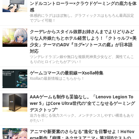
ンドルコントローラー×クラウドゲーミングの底力を体
感
体感的にラグはほぼ無し。グラフィックスはもちろん最高設定
でプレイ可能！
クーデレからスタイル抜群お姉さんまでよりどりみど
りな人外娘たちとホテル経営しよう！「クトゥルフ×美
少女」テーマのADV『ヨグ=ソトースの庭』が日本語
対応
ツンデレドラゴン娘や無口な複眼死神美少女など、属性てんこ
もりのヒロインたちがアツい！
ゲームコマースの最前線ーXsolla特集
Xsollaの最新情報はこちらから！
AAAゲームも制作も妥協なし。「Lenovo Legion To
wer 5」はCore Ultra世代の“全てこなせるゲーミング
デスクトップ”
迫力を感じる強力スペック。メンテナンスしやすい構造もあり
がたい！
アニマや新要素のさらなる“進化”を目撃せよ！HoYov
erse新作『崩壊：ネクサスアニマ』第2回βテストの