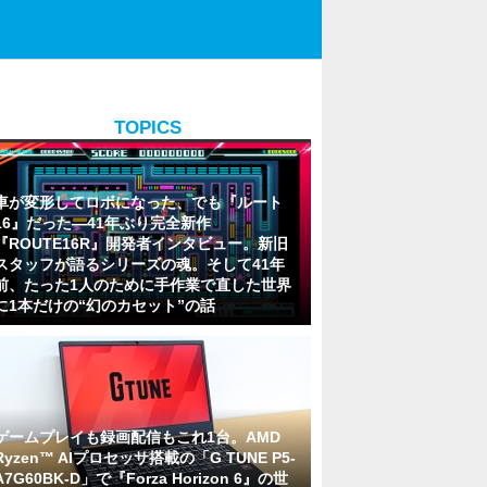
TOPICS
車が変形してロボになった、でも『ルート
16』だった―41年ぶり完全新作
『ROUTE16R』開発者インタビュー。新旧
スタッフが語るシリーズの魂。そして41年
前、たった1人のために手作業で直した世界
に1本だけの“幻のカセット”の話
ゲームプレイも録画配信もこれ1台。AMD
Ryzen™ AIプロセッサ搭載の「G TUNE P5-
A7G60BK-D」で『Forza Horizon 6』の世