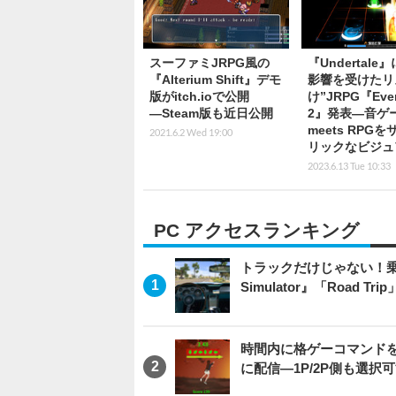
スーファミJRPG風の
『Undertale
『Alterium Shift』デモ
影響を受けたリ
版がitch.ioで公開
け”JRPG『Eve
―Steam版も近日公開
2』発表―音ゲ
meets RPG
2021.6.2 Wed 19:00
リックなビジュ
2023.6.13 Tue 10:33
PC アクセスランキング
トラックだけじゃない！乗用
Simulator』「Road T
時間内に格ゲーコマンドを入
に配信―1P/2P側も選択