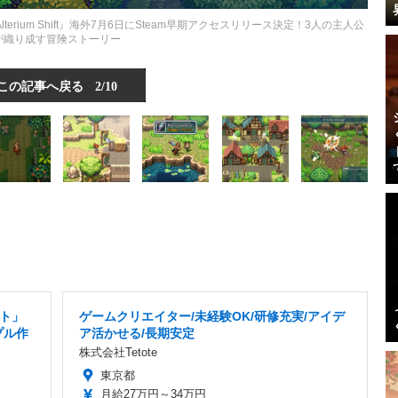
erium Shift』海外7月6日にSteam早期アクセスリリース決定！3人の主人公
が織り成す冒険ストーリー
この記事へ戻る
2/10
ト」
ゲームクリエイター/未経験OK/研修充実/アイデ
プル作
ア活かせる/長期安定
株式会社Tetote
東京都
月給27万円～34万円