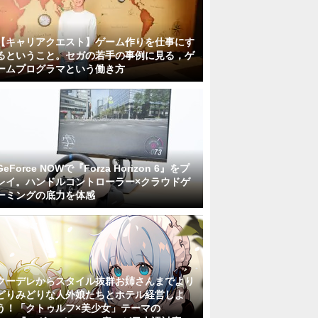
【キャリアクエスト】ゲーム作りを仕事にす
るということ。セガの若手の事例に見る，ゲ
ームプログラマという働き方
GeForce NOWで『Forza Horizon 6』をプ
レイ。ハンドルコントローラー×クラウドゲ
ーミングの底力を体感
クーデレからスタイル抜群お姉さんまでより
どりみどりな人外娘たちとホテル経営しよ
う！「クトゥルフ×美少女」テーマの