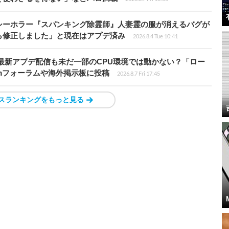
シーホラー『スパンキング除霊師』人妻霊の服が消えるバグが
ら修正しました」と現在はアプデ済み
2026.8.4 Tue 10:41
最新アプデ配信も未だ一部のCPU環境では動かない？「ロー
amフォーラムや海外掲示板に投稿
2026.8.7 Fri 17:45
スランキングをもっと見る