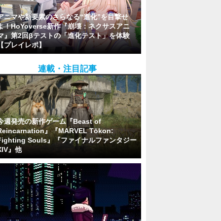
アニマや新要素のさらなる“進化”を目撃せ
よ！HoYoverse新作『崩壊：ネクサスアニ
マ』第2回βテストの「進化テスト」を体験
【プレイレポ】
連載・注目記事
今週発売の新作ゲーム『Beast of
Reincarnation』『MARVEL Tōkon:
Fighting Souls』『ファイナルファンタジー
XIV』他