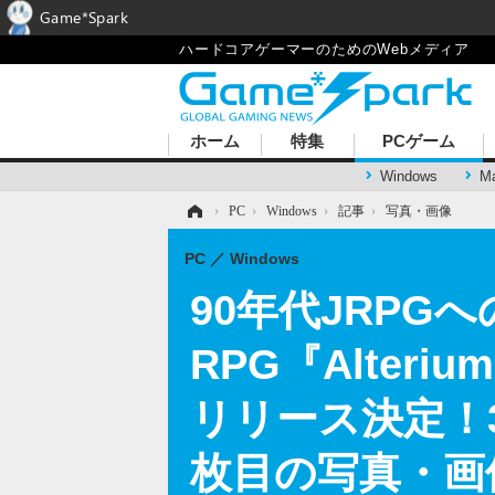
Game*Spark
ハードコアゲーマーのためのWebメディア
ホーム
特集
PCゲーム
Windows
M
ホーム
›
PC
›
Windows
›
記事
›
写真・画像
PC
Windows
90年代JRP
RPG『Alteri
リリース決定！
枚目の写真・画