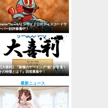
Game*Spark/インサイド公式ディスコードサ
ーバー好評稼働中！
【大喜利】『新種のゲーミング“蚊”が登場！
その特徴とは？』回答募集中！
最新ニュース