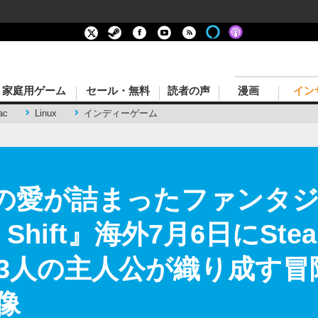
家庭用ゲーム
セール・無料
読者の声
漫画
イン
ac
Linux
インディーゲーム
Gへの愛が詰まったファンタ
um Shift』海外7月6日にS
3人の主人公が織り成す冒険
像