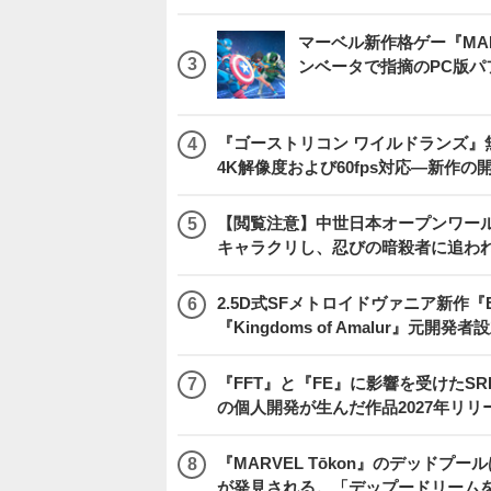
マーベル新作格ゲー『MARVEL
ンベータで指摘のPC版
『ゴーストリコン ワイルドランズ』無料アプデ「
4K解像度および60fps対応―新作の
【閲覧注意】中世日本オープンワールドア
キャラクリし、忍びの暗殺者に追わ
2.5D式SFメトロイドヴァニア新作『E
『Kingdoms of Amalur』元
『FFT』と『FE』に影響を受けたSR
の個人開発が生んだ作品2027年リリ
『MARVEL Tōkon』のデッド
が発見される。「デップードリーム