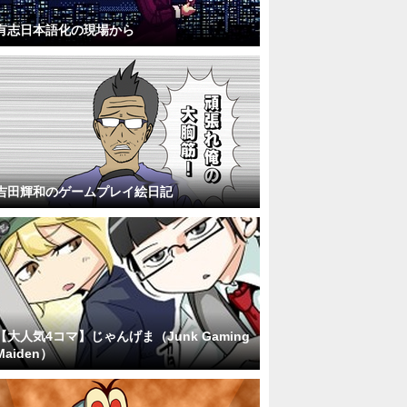
有志日本語化の現場から
吉田輝和のゲームプレイ絵日記
【大人気4コマ】じゃんげま（Junk Gaming
Maiden）