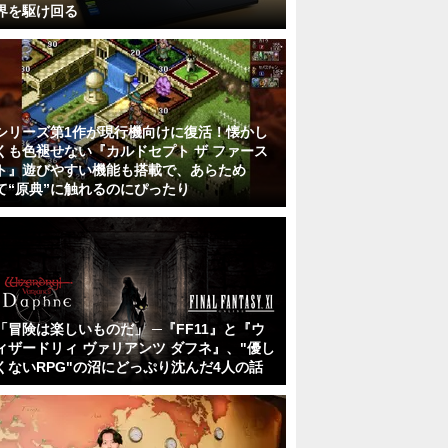
界を駆け回る
シリーズ第1作が現行機向けに復活！懐かし
くも色褪せない『カルドセプト ザ ファース
ト』遊びやすい機能も搭載で、あらため
て“原典”に触れるのにぴったり
「冒険は楽しいものだ」 ─『FF11』と『ウ
ィザードリィ ヴァリアンツ ダフネ』、"優し
くないRPG"の沼にどっぷり沈んだ4人の話