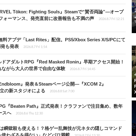
 Tōkon: Fighting Souls』Steamで“賛否両論”―オープ
パフォーマンス、発売直前に改善報告も不満の声
2026.8.7 Fri 12:21
Last Rites」配信。PS5/Xbox Series X/S/PCにて
開発も発表
2026.8.7 Fri 1:54
ダルトRPG『Red Masked Ronin』早期アクセス開始！
れながら大人の世界で自由な体験
2026.8.7 Fri 14:45
ndbloom』発表＆Steamページ公開―『XCOM 2』
開発者設立の新スタジオによる
2026.8.8 Sat 7:00
PG『Beaten Path』正式発表！クラファンで注目集め、数年
ースへ
2026.8.6 Thu 12:30
プールは瞬獄殺も使える！？格ゲー乱舞技が元ネタの隠しコマンド
を使わざるを得ない」などパロ満載
2026.8.7 Fri 13:30