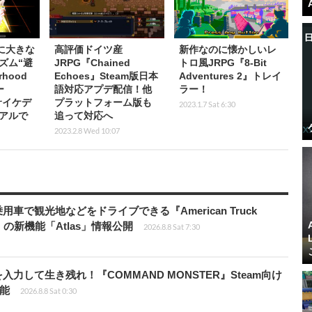
』に大きな
高評価ドイツ産
新作なのに懐かしいレ
ズム“避
JRPG『Chained
トロ風JRPG『8-Bit
rhood
Echoes』Steam版日本
Adventures 2』トレイ
ー
語対応アプデ配信！他
ラー！
をサイケデ
プラットフォーム版も
2023.1.7 Sat 6:30
アルで
追って対応へ
2023.2.8 Wed 10:07
車で観光地などをドライブできる『American Truck
rip」の新機能「Atlas」情報公開
2026.8.8 Sat 7:30
力して生き残れ！『COMMAND MONSTER』Steam向け
可能
2026.8.8 Sat 0:30