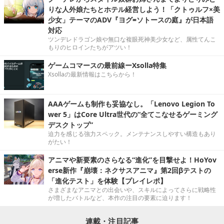
りな人外娘たちとホテル経営しよう！「クトゥルフ×美
少女」テーマのADV『ヨグ=ソトースの庭』が日本語
対応
ツンデレドラゴン娘や無口な複眼死神美少女など、属性てんこ
もりのヒロインたちがアツい！
ゲームコマースの最前線ーXsolla特集
Xsollaの最新情報はこちらから！
AAAゲームも制作も妥協なし。「Lenovo Legion To
wer 5」はCore Ultra世代の“全てこなせるゲーミング
デスクトップ”
迫力を感じる強力スペック。メンテナンスしやすい構造もあり
がたい！
アニマや新要素のさらなる“進化”を目撃せよ！HoYov
erse新作『崩壊：ネクサスアニマ』第2回βテストの
「進化テスト」を体験【プレイレポ】
さまざまなアニマとの出会いや、スキルによってさらに戦略性
が増したバトルなど、本作の注目の要素に迫ります！
連載・注目記事