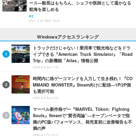
ース―船長はもちろん、シェフや医師として遥かなる
航海を楽しめる
PC
2021.5.26 Wed 19:00
Windowsアクセスランキング
トラックだけじゃない！乗用車で観光地などをドラ
イブできる『American Truck Simulator』「Road
Trip」の新機能「Atlas」情報公開
2026.8.8 Sat 7:30
時間内に格ゲーコマンドを入力して生き残れ！『CO
MMAND MONSTER』Steam向けに配信―1P/2P側
も選択可能
2026.8.8 Sat 0:30
マーベル新作格ゲー『MARVEL Tōkon: Fighting
Souls』Steamで“賛否両論”―オープンベータで指
摘のPC版パフォーマンス、発売直前に改善報告も不
満の声
2026.8.7 Fri 12:21