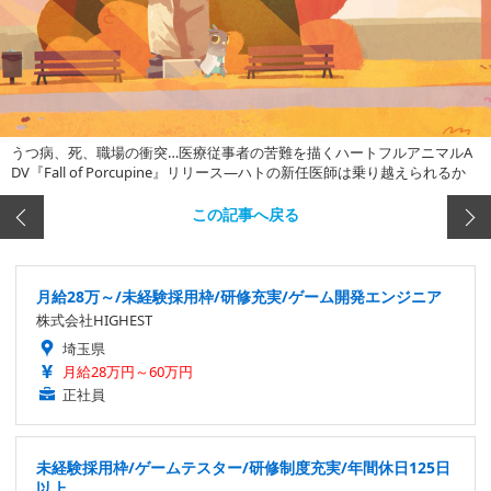
うつ病、死、職場の衝突…医療従事者の苦難を描くハートフルアニマルA
DV『Fall of Porcupine』リリース―ハトの新任医師は乗り越えられるか
この記事へ戻る
月給28万～/未経験採用枠/研修充実/ゲーム開発エンジニア
株式会社HIGHEST
埼玉県
月給28万円～60万円
正社員
未経験採用枠/ゲームテスター/研修制度充実/年間休日125日
以上