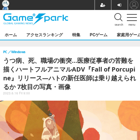
search
menu
ホーム
アクセスランキング
特集
PCゲーム
家庭用ゲー
PC
Windows
うつ病、死、職場の衝突…医療従事者の苦難を
描くハートフルアニマルADV『Fall of Porcupi
ne』リリース―ハトの新任医師は乗り越えられ
るか 7枚目の写真・画像
2023.6.16 Fri 9:00