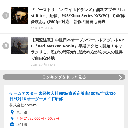
『ゴーストリコン ワイルドランズ』無料アプデ「La
st Rites」配信。PS5/Xbox Series X/S/PCにて4K解
像度および60fps対応―新作の開発も発表
2026.8.7 Fri 1:54
【閲覧注意】中世日本オープンワールドアダルトRP
G『Red Masked Ronin』早期アクセス開始！キャ
ラクリし、忍びの暗殺者に追われながら大人の世界
で自由な体験
2026.8.7 Fri 14:45
ランキングをもっと見る
ゲームテスター 未経験入社98%/直近定着率100%/年休130
日/1対1&オーダーメイド研修
株式会社growm
東京都
月給21万5,000円～50万円
正社員