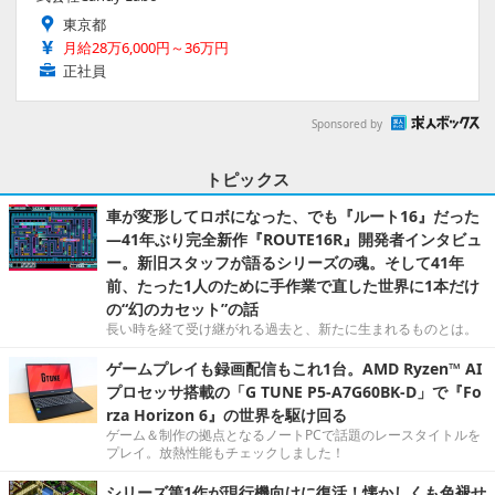
東京都
月給28万6,000円～36万円
正社員
Sponsored by
トピックス
車が変形してロボになった、でも『ルート16』だった
―41年ぶり完全新作『ROUTE16R』開発者インタビュ
ー。新旧スタッフが語るシリーズの魂。そして41年
前、たった1人のために手作業で直した世界に1本だけ
の“幻のカセット”の話
長い時を経て受け継がれる過去と、新たに生まれるものとは。
ゲームプレイも録画配信もこれ1台。AMD Ryzen™ AI
プロセッサ搭載の「G TUNE P5-A7G60BK-D」で『Fo
rza Horizon 6』の世界を駆け回る
ゲーム＆制作の拠点となるノートPCで話題のレースタイトルを
プレイ。放熱性能もチェックしました！
シリーズ第1作が現行機向けに復活！懐かしくも色褪せ