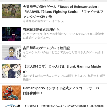
今週発売の新作ゲーム『Beast of Reincarnation』
『MARVEL Tōkon: Fighting Souls』『ファイナルフ
ァンタジーXIV』他
今週発売の新作ゲームはこちら。
有志日本語化の現場から
PCゲーマーなら何かとお世話になっているであろう有志翻訳者
に連続インタビュー。
吉田輝和のゲームプレイ絵日記
もはやゲムスパの顔！どこかで見かけた吉田さんのゲーム絵日
記
【大人気4コマ】じゃんげま（Junk Gaming Maide
n）
Game*Sparkの一大コンテンツに成長した4コマ。単行本も好評
発売中！
Game*Spark/インサイド公式ディスコードサーバー
好評稼働中！
【大喜利】『新種のゲーミング“蚊”が登場！ その特徴