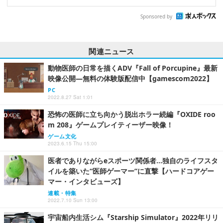
Sponsored by
関連ニュース
動物医師の日常を描くADV『Fall of Porcupine』最新
映像公開―無料の体験版配信中【gamescom2022】
PC
2022.8.27 Sat 1:01
恐怖の医師に立ち向かう脱出ホラー続編『OXIDE roo
m 208』ゲームプレイティーザー映像！
ゲーム文化
2023.6.15 Thu 15:00
医者でありながらeスポーツ関係者…独自のライフスタ
イルを築いた“医師ゲーマー”に直撃【ハードコアゲー
マー・インタビューズ】
連載・特集
2022.7.10 Sun 13:00
宇宙船内生活シム『Starship Simulator』2022年リリ