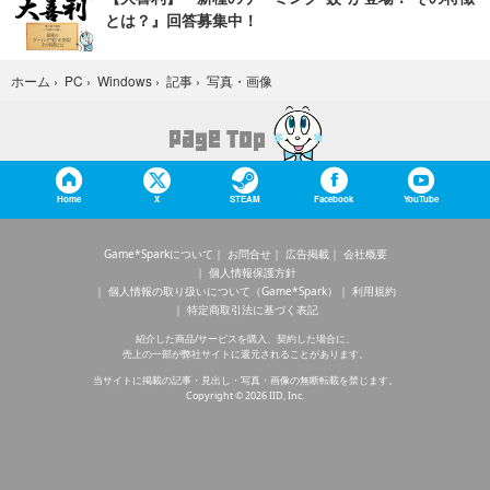
とは？』回答募集中！
写真・画像
ホーム
›
PC
›
Windows
›
記事
›
Home
X
STEAM
Facebook
YouTube
Game*Sparkについて
お問合せ
広告掲載
会社概要
個人情報保護方針
個人情報の取り扱いについて（Game*Spark）
利用規約
特定商取引法に基づく表記
紹介した商品/サービスを購入、契約した場合に、
売上の一部が弊社サイトに還元されることがあります。
当サイトに掲載の記事・見出し・写真・画像の無断転載を禁じます。
Copyright © 2026 IID, Inc.