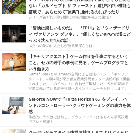
ない『カルドセプト ザ ファースト』遊びやすい機能も
搭載で、あらためて“原典”に触れるのにぴったり
シリーズ第1作が現行機向けの新機能を備えて復活！
「冒険は楽しいものだ」 ─『FF11』と『ウィザードリ
ィ ヴァリアンツ ダフネ』、"優しくないRPG"の沼にど
っぷり沈んだ4人の話
ふたつの沼の住人たちが語る奥深さとは。
【キャリアクエスト】ゲーム作りを仕事にするという
こと。セガの若手の事例に見る，ゲームプログラマと
いう働き方
Game*Sparkと4Gamerの合同による就活イベント「キャリア
クエスト」の第4回が東京都立産業貿易センター浜松町館で開催
されました。このイベントに合わせて取材した、各社の現場で
実際に働いている若手社員へのインタビューをお届けします。
GeForce NOWで『Forza Horizon 6』をプレイ。ハ
ンドルコントローラー×クラウドゲーミングの底力を体
感
体感的にラグはほぼ無し。グラフィックスはもちろん最高設定
でプレイ可能！
クーデレからスタイル抜群お姉さんまでよりどりみど