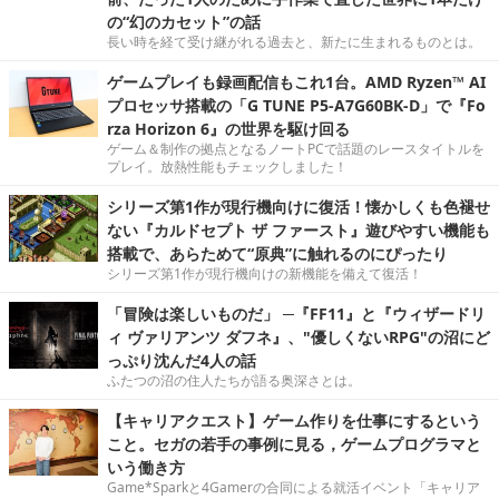
の“幻のカセット”の話
長い時を経て受け継がれる過去と、新たに生まれるものとは。
ゲームプレイも録画配信もこれ1台。AMD Ryzen™ AI
プロセッサ搭載の「G TUNE P5-A7G60BK-D」で『Fo
rza Horizon 6』の世界を駆け回る
ゲーム＆制作の拠点となるノートPCで話題のレースタイトルを
プレイ。放熱性能もチェックしました！
シリーズ第1作が現行機向けに復活！懐かしくも色褪せ
ない『カルドセプト ザ ファースト』遊びやすい機能も
搭載で、あらためて“原典”に触れるのにぴったり
シリーズ第1作が現行機向けの新機能を備えて復活！
「冒険は楽しいものだ」 ─『FF11』と『ウィザードリ
ィ ヴァリアンツ ダフネ』、"優しくないRPG"の沼にど
っぷり沈んだ4人の話
ふたつの沼の住人たちが語る奥深さとは。
【キャリアクエスト】ゲーム作りを仕事にするという
こと。セガの若手の事例に見る，ゲームプログラマと
いう働き方
Game*Sparkと4Gamerの合同による就活イベント「キャリア