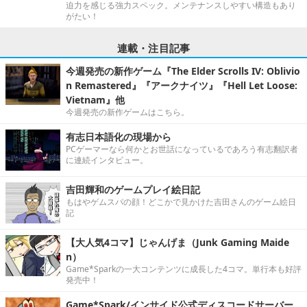
迫力を感じる強力スペック。メンテナンスしやすい構造もあり
がたい！
連載・注目記事
今週発売の新作ゲーム『The Elder Scrolls IV: Oblivio
n Remastered』『アークナイツ』『Hell Let Loose:
Vietnam』他
今週発売の新作ゲームはこちら。
有志日本語化の現場から
PCゲーマーなら何かとお世話になっているであろう有志翻訳者
に連続インタビュー。
吉田輝和のゲームプレイ絵日記
もはやゲムスパの顔！どこかで見かけた吉田さんのゲーム絵日
記
【大人気4コマ】じゃんげま（Junk Gaming Maide
n）
Game*Sparkの一大コンテンツに成長した4コマ。単行本も好評
発売中！
Game*Spark/インサイド公式ディスコードサーバー