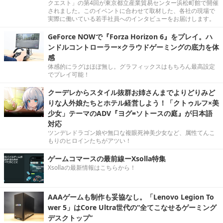
クエスト」の第4回が東京都立産業貿易センター浜松町館で開催
されました。このイベントに合わせて取材した、各社の現場で
実際に働いている若手社員へのインタビューをお届けします。
GeForce NOWで『Forza Horizon 6』をプレイ。ハ
ンドルコントローラー×クラウドゲーミングの底力を体
感
体感的にラグはほぼ無し。グラフィックスはもちろん最高設定
でプレイ可能！
クーデレからスタイル抜群お姉さんまでよりどりみど
りな人外娘たちとホテル経営しよう！「クトゥルフ×美
少女」テーマのADV『ヨグ=ソトースの庭』が日本語
対応
ツンデレドラゴン娘や無口な複眼死神美少女など、属性てんこ
もりのヒロインたちがアツい！
ゲームコマースの最前線ーXsolla特集
Xsollaの最新情報はこちらから！
AAAゲームも制作も妥協なし。「Lenovo Legion To
wer 5」はCore Ultra世代の“全てこなせるゲーミング
デスクトップ”