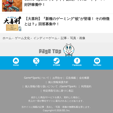
好評稼働中！
【大喜利】『新種のゲーミング“蚊”が登場！ その特徴
とは？』回答募集中！
写真・画像
ホーム
›
ゲーム文化
›
インディーゲーム
›
記事
›
Home
X
STEAM
Facebook
YouTube
Game*Sparkについて
お問合せ
広告掲載
会社概要
個人情報保護方針
個人情報の取り扱いについて（Game*Spark）
利用規約
特定商取引法に基づく表記
紹介した商品/サービスを購入、契約した場合に、
売上の一部が弊社サイトに還元されることがあります。
当サイトに掲載の記事・見出し・写真・画像の無断転載を禁じます。
Copyright © 2026 IID, Inc.