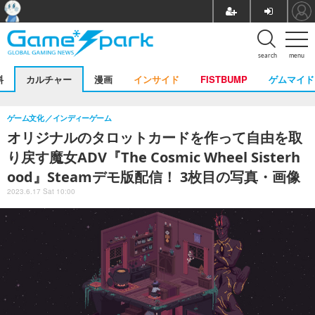
search
menu
料
カルチャー
漫画
インサイド
FISTBUMP
ゲムマイド
ゲーム文化
インディーゲーム
オリジナルのタロットカードを作って自由を取
り戻す魔女ADV『The Cosmic Wheel Sisterh
ood』Steamデモ版配信！ 3枚目の写真・画像
2023.6.17 Sat 10:00