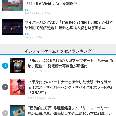
『11:45 A Vivid Life』を制作中
PC
2018.10.20 Sat 2:00
サイバーパンクADV『The Red Strings Club』が日本
語対応で配信開始！ 運命と幸福の姿を紡ぎ出す…
PC
2018.1.23 Tue 15:30
インディーゲームアクセスランキング
『Rust』2026年8月の大型アップデート「Power Tr
ip」配信！ 発電所の再稼働が可能に
2026.8.7 Fri 17:15
上半身だけのパートナーと接合した状態で旅を進め
る！ポストサイバーパンク・サバイバルホラーRPG
『GRAFT』
2025.12.16 Tue 16:48
“圧倒的に好評”修理屋経営シム『リ・ストーリー:
思い出修理屋』発売初日で売上約10万本に到達。レ