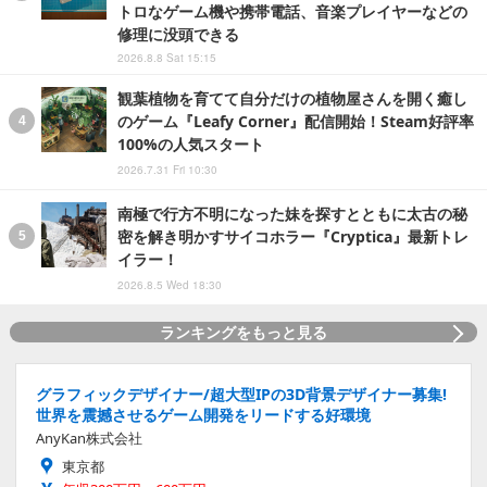
トロなゲーム機や携帯電話、音楽プレイヤーなどの
修理に没頭できる
2026.8.8 Sat 15:15
観葉植物を育てて自分だけの植物屋さんを開く癒し
のゲーム『Leafy Corner』配信開始！Steam好評率
100%の人気スタート
2026.7.31 Fri 10:30
南極で行方不明になった妹を探すとともに太古の秘
密を解き明かすサイコホラー『Cryptica』最新トレ
イラー！
2026.8.5 Wed 18:30
ランキングをもっと見る
グラフィックデザイナー/超大型IPの3D背景デザイナー募集!
世界を震撼させるゲーム開発をリードする好環境
AnyKan株式会社
東京都