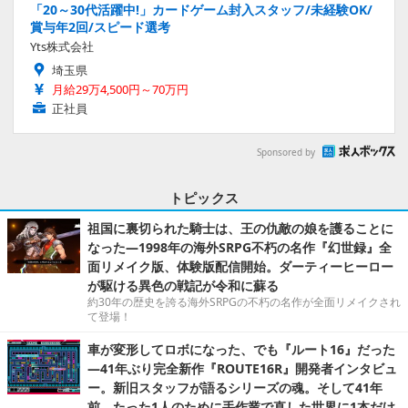
「20～30代活躍中!」カードゲーム封入スタッフ/未経験OK/
賞与年2回/スピード選考
Yts株式会社
埼玉県
月給29万4,500円～70万円
正社員
Sponsored by
トピックス
祖国に裏切られた騎士は、王の仇敵の娘を護ることに
なった―1998年の海外SRPG不朽の名作『幻世録』全
面リメイク版、体験版配信開始。ダーティーヒーロー
が駆ける異色の戦記が令和に蘇る
約30年の歴史を誇る海外SRPGの不朽の名作が全面リメイクされ
て登場！
車が変形してロボになった、でも『ルート16』だった
―41年ぶり完全新作『ROUTE16R』開発者インタビュ
ー。新旧スタッフが語るシリーズの魂。そして41年
前、たった1人のために手作業で直した世界に1本だけ