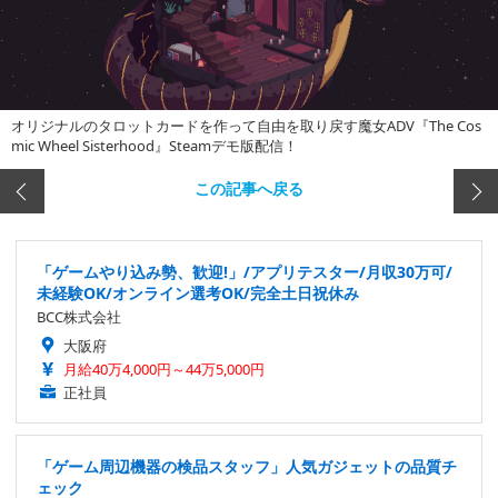
オリジナルのタロットカードを作って自由を取り戻す魔女ADV『The Cos
mic Wheel Sisterhood』Steamデモ版配信！
この記事へ戻る
「ゲームやり込み勢、歓迎!」/アプリテスター/月収30万可/
未経験OK/オンライン選考OK/完全土日祝休み
BCC株式会社
大阪府
月給40万4,000円～44万5,000円
正社員
「ゲーム周辺機器の検品スタッフ」人気ガジェットの品質チ
ェック